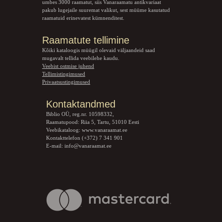
umbes 3000 raamatut, siis Vanaraamatu
antikvariaat
pakub lugejaile suuremat valikut, sest müüme kasutatud
raamatuid erinevatest kümnenditest.
Raamatute tellimine
Kõiki kataloogis müügil olevaid väljaandeid saad
mugavalt tellida veebilehe kaudu.
Veebist ostmise juhend
Tellimistingimused
Privaatsustingimused
Kontaktandmed
Biblio OÜ, reg.nr. 10598332,
Raamatupood: Riia 5, Tartu, 51010 Eesti
Veebikataloog:
www.vanaraamat.ee
Kontakttelefon (+372) 7 341 901
E-mail:
info@vanaraamat.ee