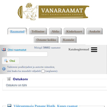
Klõpsa siia , et näha täielikku loendit!
Võõrastemaja Punane Ristik. Kuues raamat, Carla
Raamatud
Tellimine
Abiks
Kinkekaart
Asukoht
Neggers, Ersen 2017 | vanaraamat. ee
Ostame kokku
Kontakt
Müügil
58682
raamatut
Kataloogiteemad
Otsi raamatut
Vaikimisi pealkirjadest ja autorite nimedest,
otsi lisaks ka muudelt väljadelt
(aeglasem).
Ostukorv
Ostukorv on tühi
Võõrastemaja Punane Ristik. Kuues raamat