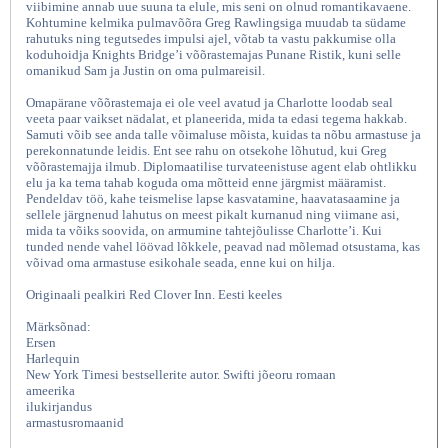
viibimine annab uue suuna ta elule, mis seni on olnud romantikavaene.
Kohtumine kelmika pulmavõõra Greg Rawlingsiga muudab ta südame
rahutuks ning tegutsedes impulsi ajel, võtab ta vastu pakkumise olla
koduhoidja Knights Bridge’i võõrastemajas Punane Ristik, kuni selle
omanikud Sam ja Justin on oma pulmareisil.
Omapärane võõrastemaja ei ole veel avatud ja Charlotte loodab seal
veeta paar vaikset nädalat, et planeerida, mida ta edasi tegema hakkab.
Samuti võib see anda talle võimaluse mõista, kuidas ta nõbu armastuse ja
perekonnatunde leidis. Ent see rahu on otsekohe lõhutud, kui Greg
võõrastemajja ilmub. Diplomaatilise turvateenistuse agent elab ohtlikku
elu ja ka tema tahab koguda oma mõtteid enne järgmist määramist.
Pendeldav töö, kahe teismelise lapse kasvatamine, haavatasaamine ja
Võõrastemaja Punane Ristik Kuues
sellele järgnenud lahutus on meest pikalt kurnanud ning viimane asi,
mida ta võiks soovida, on armumine tahtejõulisse Charlotte’i. Kui
tunded nende vahel löövad lõkkele, peavad nad mõlemad otsustama, kas
võivad oma armastuse esikohale seada, enne kui on hilja.
Originaali pealkiri Red Clover Inn. Eesti keeles
Märksõnad:
Ersen
Harlequin
New York Timesi bestsellerite autor. Swifti jõeoru romaan
ameerika
ilukirjandus
armastusromaanid