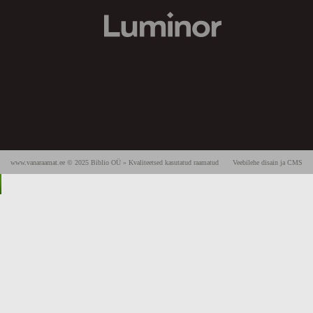
www.vanaraamat.ee © 2025 Biblio OÜ » Kvaliteetsed kasutatud raamatud
Veebilehe disain ja CMS