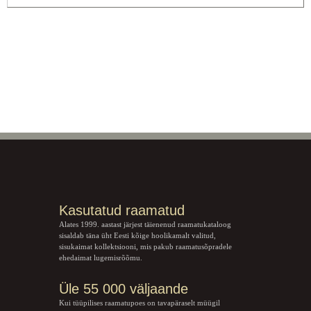
Kasutatud raamatud
Alates 1999. aastast järjest täienenud raamatukataloog
sisaldab täna üht Eesti kõige hoolikamalt valitud,
sisukaimat kollektsiooni, mis pakub raamatusõpradele
ehedaimat lugemisrõõmu.
Üle 55 000 väljaande
Kui tüüpilises raamatupoes on tavapäraselt müügil