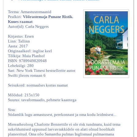
Teema: Armastusromaanid
Pealkiri:
Võõrastemaja Punane Ristik.
Kuues raamat
Autor(id): Carla Neggers
Kirjastus: Ersen
Linn: Tallinn
Aasta: 2017
Originaalkeel: inglise keel
Tõlkija: Maia Planhof
ISBN: 9789949820948
Lehekülgi: 280
Sari: New York Timesi bestsellerite autor.
Swifti jõeoru romaan 6
Seisukord: normaalses korras raamat
Mõõdud: 215x150
Suurus: tavaformaadis, pehmete kaantega
Sisu:
Südamlik lugu armastusest, perekonnast ja oma kodu leidmisest...
Merearheoloog Charlotte Bennettile ei ole risk tundmatu, kuid tema
sukeldumised uppunud laevavrakkidele on alati olnud hoolikalt
planeeritud. Oma nõo Samantha pulmas Inglismaal pulmaemana