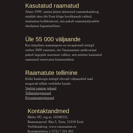
Kasutatud raamatud
Alates 1999. aastast järjest täienenud raamatukataloog
sisaldab täna üht Eesti kõige hoolikamalt valitud,
sisukaimat kollektsiooni, mis pakub raamatusõpradele
ehedaimat lugemisrõõmu.
Üle 55 000 väljaande
Kui tüüpilises raamatupoes on tavapäraselt müügil
umbes 3000 raamatut, siis Vanaraamatu
antikvariaat
pakub lugejaile suuremat valikut, sest müüme kasutatud
raamatuid erinevatest kümnenditest.
Raamatute tellimine
Kõiki kataloogis müügil olevaid väljaandeid saad
mugavalt tellida veebilehe kaudu.
Veebist ostmise juhend
Tellimistingimused
Privaatsustingimused
Kontaktandmed
Biblio OÜ, reg.nr. 10598332,
Raamatupood: Riia 5, Tartu, 51010 Eesti
Veebikataloog:
www.vanaraamat.ee
Kontakttelefon (+372) 7 341 901