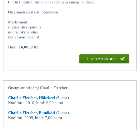
tundu Londoni linna tänavad enam kunagi endised.
Originaali pealkiri: Stoneheart
Märksõnad:
inglise ilukirjandus
noorsookirjandus
fantaasiaromaanid
Hind:
16,00 EUR
Lisan ostukorvi
Kivisüda (1 osa), Charlie
Otsing autori järgi Charlie Fletcher:
Charlie Fletcher, Hõbekeel (3. osa)
,
Koolibrii, 2010, hind: 6,00 eurot
Charlie Fletcher, Raudkäsi (2. osa)
,
Koolibri, 2009, hind: 7,00 eurot