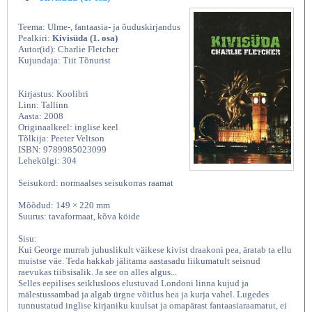
Teema: Ulme-, fantaasia- ja õuduskirjandus
Pealkiri:
Kivisüda (1. osa)
Autor(id): Charlie Fletcher
Kujundaja: Tiit Tõnurist
Kirjastus: Koolibri
Linn: Tallinn
Aasta: 2008
Originaalkeel: inglise keel
Tõlkija: Peeter Veltson
ISBN: 9789985023099
Lehekülgi: 304
Seisukord: normaalses seisukorras raamat
Mõõdud: 149 × 220 mm
Suurus: tavaformaat, kõva köide
Sisu:
Kui George murrab juhuslikult väikese kivist draakoni pea, äratab ta ellu
muistse väe. Teda hakkab jälitama aastasadu liikumatult seisnud
raevukas tiibsisalik. Ja see on alles algus...
Selles eepilises seiklusloos elustuvad Londoni linna kujud ja
mälestussambad ja algab ürgne võitlus hea ja kurja vahel. Lugedes
tunnustatud inglise kirjaniku kuulsat ja omapärast fantaasiaraamatut, ei