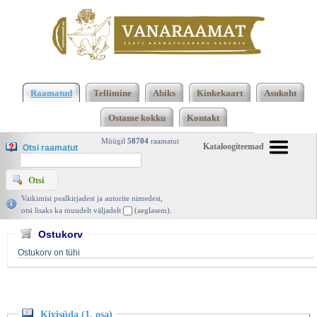
Klõpsa siia , et näha täielikku loendit!
Kivisüda (1.
osa), Charlie Fletcher, Koolibri 2008 | vanaraamat.
Raamatud
Tellimine
Abiks
Kinkekaart
Asukoht
ee
Ostame kokku
Kontakt
Müügil
58704
raamatut
Kataloogiteemad
Otsi raamatut
Vaikimisi pealkirjadest ja autorite nimedest,
otsi lisaks ka muudelt väljadelt
(aeglasem).
Ostukorv
Ostukorv on tühi
Kivisüda (1. osa)