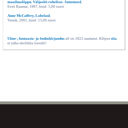
maailmalõppu. Väljasõit rohelisse. Jutustused
,
Eesti Raamat, 1987, hind: 5,00 eurot
Anne McCaffrey, Lohelaul
,
Varrak, 2001, hind: 15,00 eurot
Ulme-, fantaasia- ja õuduskirjandus
all on 1822 raamatut. Klõpsa
siia
,
et näha täielikku loendit!