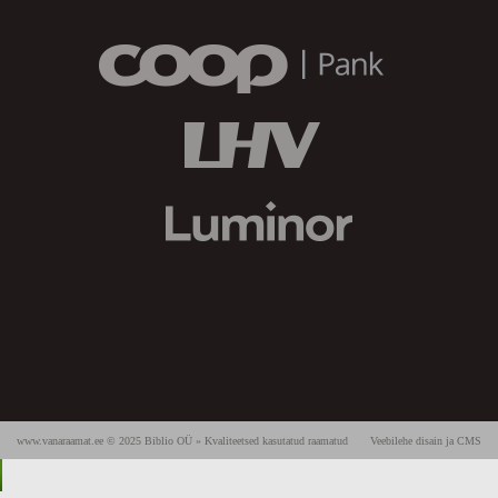
www.vanaraamat.ee © 2025 Biblio OÜ » Kvaliteetsed kasutatud raamatud
Veebilehe disain ja CMS