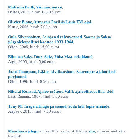
Malcolm Beith, Viimane narco
,
Helios, 2013, hind: 12,00 eurot
Olivier Blanc, Armastus Pariisis Louis XVI ajal
,
Kunst, 2006, hind: 7,00 eurot
Oula Silvennoinen, Salajased relvavennad. Soome ja Saksa
julgeolekupolitsei koostöö 1933-1944
,
Olion, 2009, hind: 16,00 eurot
Elhonen Saks, Touri Saks, Püha Maa teelahkmel
,
Argo, 2005, hind: 5,00 eurot
Joan Thompson, Lääne tsivilisatsioon. Saavutuste ajaloolised
piirjooned
,
Olion, 1996, hind: 8,50 eurot
Nikolai Konrad, Ajaloo mõttest. Valik ajaloofilosoofilisi töid
,
Eesti Raamat, 1987, hind: 3,00 eurot
Tony M. Taagen, Eluga pääsenud. Sõda läbi lapse silmade
,
Äripäev, 2013, hind: 7,00 eurot
Maailma ajalugu
all on 1957 raamatut. Klõpsa
siia
, et näha täielikku
loendit!