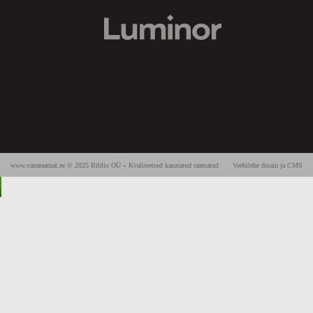
www.vanaraamat.ee © 2025 Biblio OÜ » Kvaliteetsed kasutatud raamatud
Veebilehe disain ja CMS