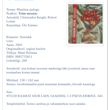
Teema: Maailma ajalugu
Pealkiri:
Teine messias
Autor(id): Christopher Knight, Robert
Lomas
Kujundaja: Ülo Emmus
Kirjastus: Sinisukk
Linn:
Aasta: 2003
Originaalkeel: inglise keelest
Tõlkija: Matti Piirimaa
ISBN: 9985735811
Lehekülgi: 260
Seisukord: sisu kohati neoonse markeriga läbi joonitud, muus osas
normaalses korras raamat
Mõõdud: 158 × 242 mm
Suurus: tavaformaadist pisut suuremas formaadis, kõvade kaantega
Sisu:
#T323# RAAMAT ASUB LAOS, SAADAVAL 1-3 PÄEVA JOOKSUL. 041
Templirüütlid, Torino surilina ja vabamüürluse suur saladus