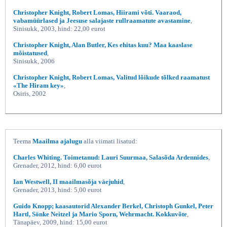
Christopher Knight, Robert Lomas, Hiirami võti. Vaaraod,
vabamüürlased ja Jeesuse salajaste rullraamatute avastamine
,
Sinisukk, 2003, hind: 22,00 eurot
Christopher Knight, Alan Butler, Kes ehitas kuu? Maa kaaslase
mõistatused
,
Sinisukk, 2006
Christopher Knight, Robert Lomas, Valitud lõikude tõlked raamatust
«The Hiram key»
,
Osiris, 2002
Teema
Maailma ajalugu
alla viimati lisatud:
Charles Whiting. Toimetanud: Lauri Suurmaa, Salasõda Ardennides
,
Grenader, 2012, hind: 6,00 eurot
Ian Westwell, II maailmasõja väejuhid
,
Grenader, 2013, hind: 5,00 eurot
Guido Knopp; kaasautorid Alexander Berkel, Christoph Gunkel, Peter
Hartl, Sönke Neitzel ja Mario Sporn, Wehrmacht. Kokkuvõte
,
Tänapäev, 2009, hind: 15,00 eurot