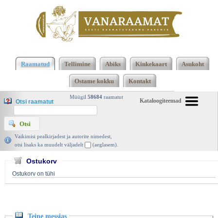
Klõpsa siia , et näha täielikku loendit!
Teine
messias, Sinisukk 2003 | vanaraamat. ee
Raamatud
Tellimine
Abiks
Kinkekaart
Asukoht
Ostame kokku
Kontakt
Müügil
58684
raamatut
Kataloogiteemad
Otsi raamatut
Vaikimisi pealkirjadest ja autorite nimedest,
otsi lisaks ka muudelt väljadelt
(aeglasem).
Ostukorv
Ostukorv on tühi
Teine messias