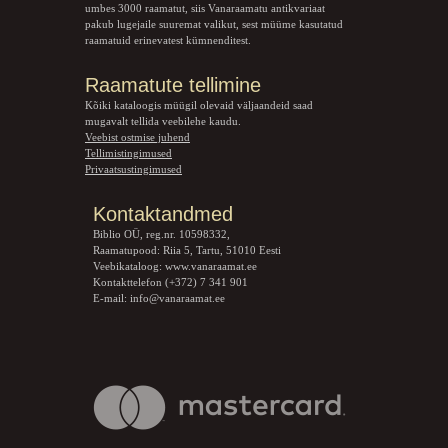
umbes 3000 raamatut, siis Vanaraamatu
antikvariaat
pakub lugejaile suuremat valikut, sest müüme kasutatud
raamatuid erinevatest kümnenditest.
Raamatute tellimine
Kõiki kataloogis müügil olevaid väljaandeid saad
mugavalt tellida veebilehe kaudu.
Veebist ostmise juhend
Tellimistingimused
Privaatsustingimused
Kontaktandmed
Biblio OÜ, reg.nr. 10598332,
Raamatupood: Riia 5, Tartu, 51010 Eesti
Veebikataloog:
www.vanaraamat.ee
Kontakttelefon (+372) 7 341 901
E-mail:
info@vanaraamat.ee