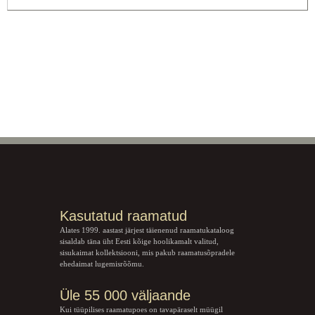
Kasutatud raamatud
Alates 1999. aastast järjest täienenud raamatukataloog
sisaldab täna üht Eesti kõige hoolikamalt valitud,
sisukaimat kollektsiooni, mis pakub raamatusõpradele
ehedaimat lugemisrõõmu.
Üle 55 000 väljaande
Kui tüüpilises raamatupoes on tavapäraselt müügil