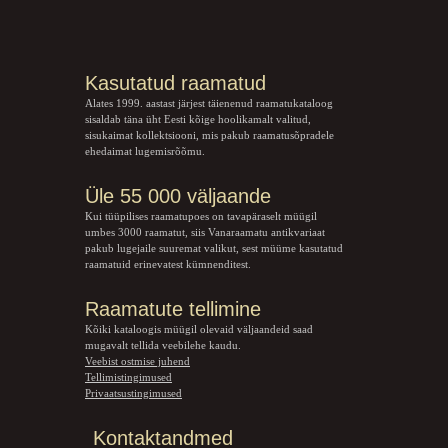
Kasutatud raamatud
Alates 1999. aastast järjest täienenud raamatukataloog
sisaldab täna üht Eesti kõige hoolikamalt valitud,
sisukaimat kollektsiooni, mis pakub raamatusõpradele
ehedaimat lugemisrõõmu.
Üle 55 000 väljaande
Kui tüüpilises raamatupoes on tavapäraselt müügil
umbes 3000 raamatut, siis Vanaraamatu
antikvariaat
pakub lugejaile suuremat valikut, sest müüme kasutatud
raamatuid erinevatest kümnenditest.
Raamatute tellimine
Kõiki kataloogis müügil olevaid väljaandeid saad
mugavalt tellida veebilehe kaudu.
Veebist ostmise juhend
Tellimistingimused
Privaatsustingimused
Kontaktandmed