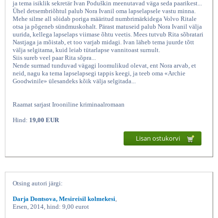
ja tema isiklik sekretär Ivan Poduškin meenutavad väga seda paarikest...
Ühel detsembriõhtul palub Nora Ivanil oma lapselapsele vastu minna.
Mehe silme all sõidab poriga määritud numbrimärkidega Volvo Ritale
otsa ja põgeneb sündmuskohalt. Pärast matuseid palub Nora Ivanil välja
uurida, kellega lapselaps viimase õhtu veetis. Mees tutvub Rita sõbratari
Nastjaga ja mõistab, et too varjab midagi. Ivan läheb tema juurde tõtt
välja selgitama, kuid leiab tütarlapse vannitoast surnult.
Siis sureb veel paar Rita sõpra...
Nende surmad tunduvad vägagi loomulikud olevat, ent Nora arvab, et
neid, nagu ka tema lapselapsegi tappis keegi, ja teeb oma «Archie
Goodwinile» ülesandeks kõik välja selgitada...
Bukett kauneid daame, Darja
Raamat sarjast Irooniline kriminaalromaan
Hind:
19,00 EUR
Lisan ostukorvi
Otsing autori järgi:
Darja Dontsova, Mesireisil kolmekesi
,
Ersen, 2014, hind: 9,00 eurot