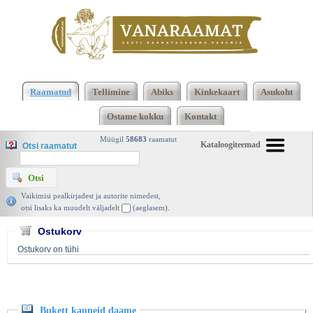
Klõpsa siia , et näha täielikku loendit!
Bukett
kauneid daame, Darja Dontsova, Ersen 2006 |
Raamatud
Tellimine
Abiks
Kinkekaart
Asukoht
vanaraamat. ee
Ostame kokku
Kontakt
Müügil
58683
raamatut
Kataloogiteemad
Otsi raamatut
Vaikimisi pealkirjadest ja autorite nimedest,
otsi lisaks ka muudelt väljadelt
(aeglasem).
Ostukorv
Ostukorv on tühi
Bukett kauneid daame