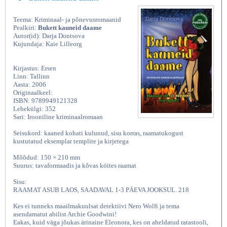
Teema: Kriminaal- ja põnevusromaanid
Pealkiri:
Bukett kauneid daame
Autor(id): Darja Dontsova
Kujundaja: Kaie Lilleorg
Kirjastus: Ersen
Linn: Tallinn
Aasta: 2006
Originaalkeel:
ISBN: 9789949121328
Lehekülgi: 352
Sari: Irooniline kriminaalromaan
Seisukord: kaaned kohati kulunud, sisu korras, raamatukogust
kustutatud eksemplar templite ja kirjetega
Mõõdud: 150 × 210 mm
Suurus: tavaformaadis ja kõvas köites raamat
Sisu:
RAAMAT ASUB LAOS, SAADAVAL 1-3 PÄEVA JOOKSUL. 218
Kes ei tunneks maailmakuulsat detektiivi Nero Wolfi ja tema
asendamatut abilist Archie Goodwini!
Eakas, kuid väga jõukas ärinaine Eleonora, kes on aheldatud ratastooli,