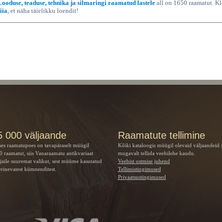
Looduse, teaduse, tehnika ja silmaringi raamatud lastele
all on 1650 raamatut. K
iia
, et näha täielikku loendit!
5 000 väljaande
Raamatute tellimine
ses raamatupoes on tavapäraselt müügil
Kõiki kataloogis müügil olevaid väljaandeid 
 raamatut, siis Vanaraamatu
antikvariaat
mugavalt tellida veebilehe kaudu.
jaile suuremat valikut, sest müüme kasutatud
Veebist ostmise juhend
rinevatest kümnenditest.
Tellimistingimused
Privaatsustingimused