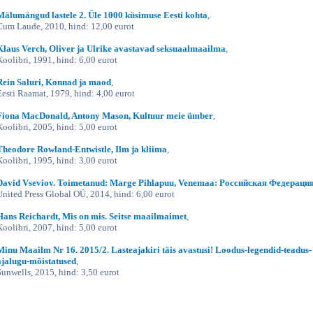
Mälumängud lastele 2. Üle 1000 küsimuse Eesti kohta
,
Cum Laude, 2010, hind: 12,00 eurot
Klaus Verch, Oliver ja Ulrike avastavad seksuaalmaailma
,
Koolibri, 1991, hind: 6,00 eurot
Rein Saluri, Konnad ja maod
,
Eesti Raamat, 1979, hind: 4,00 eurot
Fiona MacDonald, Antony Mason, Kultuur meie ümber
,
Koolibri, 2005, hind: 5,00 eurot
Theodore Rowland-Entwistle, Ilm ja kliima
,
Koolibri, 1995, hind: 3,00 eurot
David Vseviov. Toimetanud: Marge Pihlapuu, Venemaa: Российская Федераци
United Press Global OÜ, 2014, hind: 6,00 eurot
Hans Reichardt, Mis on mis. Seitse maailmaimet
,
Koolibri, 2007, hind: 5,00 eurot
Minu Maailm Nr 16. 2015/2. Lasteajakiri täis avastusi! Loodus-legendid-teadus-
ajalugu-mõistatused
,
Sunwells, 2015, hind: 3,50 eurot