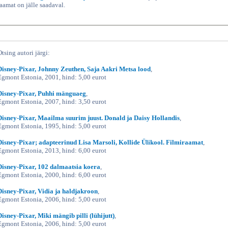
raamat on jälle saadaval.
Otsing autori järgi:
Disney-Pixar, Johnny Zeuthen, Saja Aakri Metsa lood
,
Egmont Estonia, 2001, hind: 5,00 eurot
Disney-Pixar, Puhhi mänguaeg
,
Egmont Estonia, 2007, hind: 3,50 eurot
Disney-Pixar, Maailma suurim juust. Donald ja Daisy Hollandis
,
Egmont Estonia, 1995, hind: 5,00 eurot
Disney-Pixar; adapteerinud Lisa Marsoli, Kollide Ülikool. Filmiraamat
,
Egmont Estonia, 2013, hind: 6,00 eurot
Disney-Pixar, 102 dalmaatsia koera
,
Egmont Estonia, 2000, hind: 6,00 eurot
Disney-Pixar, Vidia ja haldjakroon
,
Egmont Estonia, 2006, hind: 5,00 eurot
Disney-Pixar, Miki mängib pilli (lühijutt)
,
Egmont Estonia, 2006, hind: 5,00 eurot