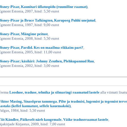
Disney-Pixar, Kaunitari üllatuspidu (ruumiline raamat)
,
Egmont Estonia, 2007, hind: 5,50 eurot
Disney-Pixar ja Bruce Talkington, Karupoeg Puhhi unejutud
,
Egmont Estonia, 1997, hind: 9,00 eurot
Disney-Pixar, Mängime peitust
,
Egmont Estonia, 2008, hind: 5,50 eurot
Disney-Pixar, Pardid. Kes on maailma rikkaim part?
,
Egmont Estonia, 2005, hind: 11,00 eurot
Disney-Pixar; käsikiri: Johnny Zeuthen, Plehkupannud Ruu
,
Egmont Estonia, 2002, hind: 3,00 eurot
Teema
Looduse, teaduse, tehnika ja silmaringi raamatud lastele
alla viimati lisat
Viktor Masing, Sinasõprus tammega. Pilte ja teadmisi, lugemist ja tegemist terv
aastaks (kellel kannatust, sellele kauemakski)
,
Valgus, 1984, hind: 5,50 eurot
Tiit Kändler, Päikeselt näeb kaugemale. Väike teaduseraamat lastele
,
Ajakirjade Kirjastus, 2009, hind: 7,00 eurot