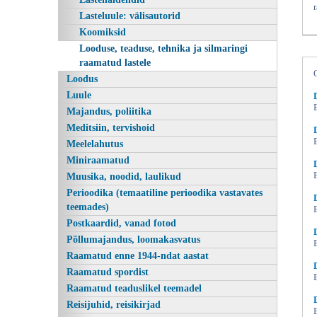
Lasteluule: välisautorid
Koomiksid
Looduse, teaduse, tehnika ja silmaringi
raamatud lastele
Loodus
Luule
Majandus, poliitika
Meditsiin, tervishoid
Meelelahutus
Elagu loodus!, Disney-Pixar, Egmont
Miniraamatud
Muusika, noodid, laulikud
Perioodika (temaatiline perioodika vastavates
teemades)
Postkaardid, vanad fotod
Põllumajandus, loomakasvatus
Raamatud enne 1944-ndat aastat
Raamatud spordist
Raamatud teaduslikel teemadel
Reisijuhid, reisikirjad