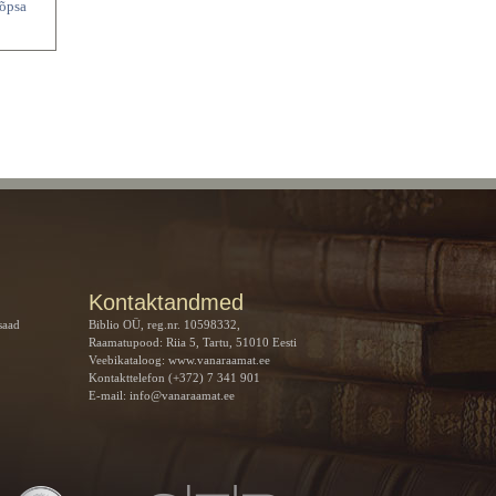
lõpsa
Kontaktandmed
saad
Biblio OÜ, reg.nr. 10598332,
Raamatupood: Riia 5, Tartu, 51010 Eesti
Veebikataloog:
www.vanaraamat.ee
Kontakttelefon (+372) 7 341 901
E-mail:
info@vanaraamat.ee