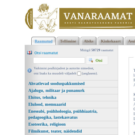
Klõpsa siia , et näha täielikku loendit!
Elagu loodus!, Disney-Pi
Raamatud
Tellimine
Abiks
Kinkekaart
Asu
Egmont Estonia 2001 | vanaraamat. ee
Müügil
58729
raamatut
Otsi raamatut
Vaikimisi pealkirjadest ja autorite nimedest,
otsi lisaks ka muudelt väljadelt
(aeglasem).
l
Ahvatlevad sooduspakkumised
Ajalugu, militaar ja punanurk
Ehitus, tehnika
Elulood, memuaarid
Eneseabi, psühholoogia, psühhiaatria,
pedagoogika, lastekasvatus
Esoteerika, religioon
Filmikunst, teater, näidendid