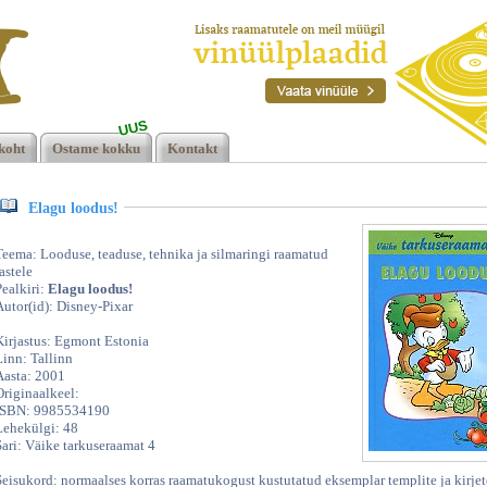
UUS
xar,
koht
Ostame kokku
Kontakt
Elagu loodus!
Teema: Looduse, teaduse, tehnika ja silmaringi raamatud
astele
Pealkiri:
Elagu loodus!
Autor(id): Disney-Pixar
Kirjastus: Egmont Estonia
Linn: Tallinn
Aasta: 2001
Originaalkeel:
ISBN: 9985534190
Lehekülgi: 48
Sari: Väike tarkuseraamat 4
Seisukord: normaalses korras raamatukogust kustutatud eksemplar templite ja kirje