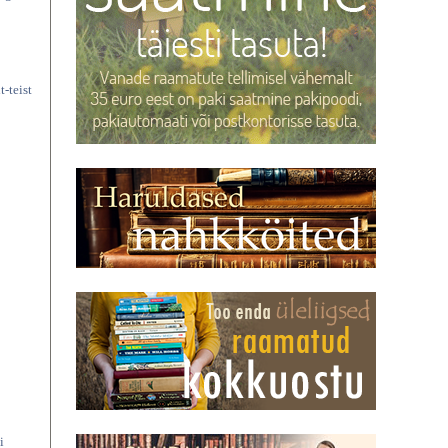
t-teist
i