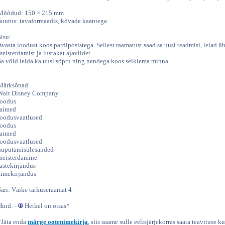
Mõõdud: 150 × 215 mm
Suurus: tavaformaadis, kõvade kaantega
Sisu:
Avasta loodust koos pardiposistega. Sellest raamatust saad sa uusi teadmisi, leiad üh
meisterdamist ja lustakat ajaviidet.
Sa võid leida ka uusi sõpru ning nendega koos seiklema minna...
Märksõnad
Walt Disney Company
loodus
taimed
loodusvaatlused
loodus
taimed
loodusvaatlused
nuputamisülesanded
meisterdamine
lastekirjandus
aimekirjandus
Sari: Väike tarkuseraamat 4
Hind: -
Hetkel on otsas*
*Jäta enda
märge ootenimekirja
, siis saame sulle eelisjärjekorras saata teavituse ku