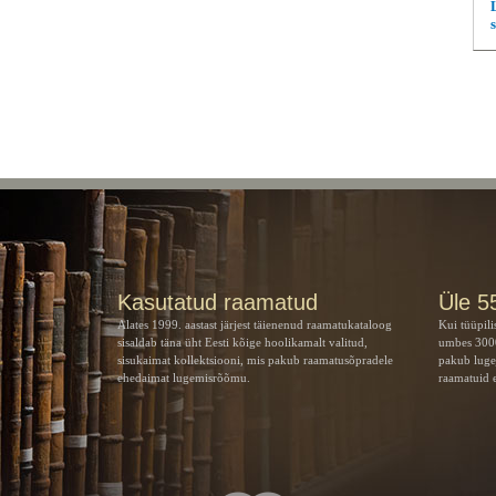
s
Kasutatud raamatud
Üle 5
Alates 1999. aastast järjest täienenud raamatukataloog
Kui tüüpili
sisaldab täna üht Eesti kõige hoolikamalt valitud,
umbes 3000
sisukaimat kollektsiooni, mis pakub raamatusõpradele
pakub luge
ehedaimat lugemisrõõmu.
raamatuid e