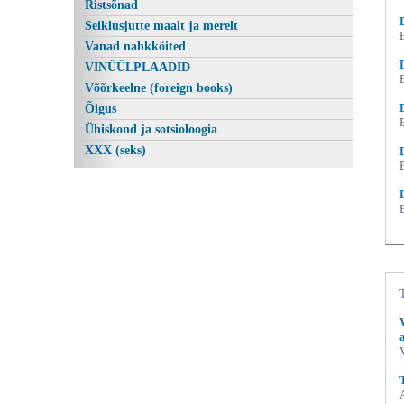
Ristsõnad
Seiklusjutte maalt ja merelt
Vanad nahkköited
VINÜÜLPLAADID
Võõrkeelne (foreign books)
Õigus
Ühiskond ja sotsioloogia
XXX (seks)