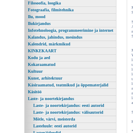
Filosoofia, loogika
Fotograafia, filmitehnika
Ilu, mood
Ilukirjandus
Infotehnoloogia, programmeerimine ja internet
Kalandus, jahindus, mesindus
Kalendrid, märkmikud
KINKEKAART
Kodu ja aed
Kokaraamatud
Kultuur
Kunst, arhitektuur
Käsiraamatud, teatmikud ja õppematerjalid
Käsitöö
Laste- ja noortekirjandus
Laste- ja noortekirjandus: eesti autorid
Laste- ja noortekirjandus: välisautorid
Mõtle, värvi, meisterda
Lasteluule: eesti autorid
Lastenäidendid