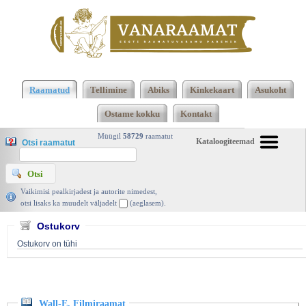
Klõpsa siia , et näha täielikku loendit!
Wall-E.
Filmiraamat, Disney, Egmont Estonia 2008 |
Raamatud
Tellimine
Abiks
Kinkekaart
Asukoht
vanaraamat. ee
Ostame kokku
Kontakt
Müügil
58729
raamatut
Kataloogiteemad
Otsi raamatut
Vaikimisi pealkirjadest ja autorite nimedest,
otsi lisaks ka muudelt väljadelt
(aeglasem).
Ostukorv
Ostukorv on tühi
Wall-E. Filmiraamat