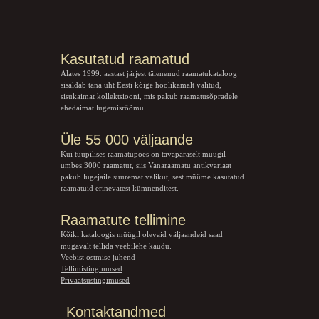
Kasutatud raamatud
Alates 1999. aastast järjest täienenud raamatukataloog
sisaldab täna üht Eesti kõige hoolikamalt valitud,
sisukaimat kollektsiooni, mis pakub raamatusõpradele
ehedaimat lugemisrõõmu.
Üle 55 000 väljaande
Kui tüüpilises raamatupoes on tavapäraselt müügil
umbes 3000 raamatut, siis Vanaraamatu
antikvariaat
pakub lugejaile suuremat valikut, sest müüme kasutatud
raamatuid erinevatest kümnenditest.
Raamatute tellimine
Kõiki kataloogis müügil olevaid väljaandeid saad
mugavalt tellida veebilehe kaudu.
Veebist ostmise juhend
Tellimistingimused
Privaatsustingimused
Kontaktandmed