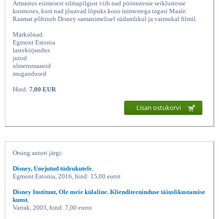
Armastus esimesest silmapilgust viib nad pöörastesse seiklustesse
kosmoses, kust nad jõuavad lõpuks koos inimestega tagasi Maale.
Raamat põhineb Disney samanimelisel südamlikul ja vaimukal filmil.
Märksõnad:
Egmont Estonia
lastekirjandus
jutud
ulmeromaanid
mugandused
Hind:
7,00 EUR
Wall-E Filmiraamat, Disney, Egmont
Lisan ostukorvi
Otsing autori järgi:
Disney, Unejutud tüdrukutele
,
Egmont Estonia, 2016, hind: 15,00 eurot
Disney Instituut, Ole meie külaline. Klienditeeninduse täiuslikustamise
kunst
,
Varrak, 2003, hind: 7,00 eurot