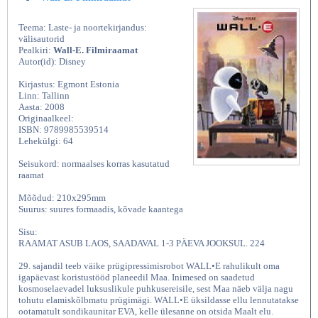
Teema: Laste- ja noortekirjandus:
välisautorid
Pealkiri:
Wall-E. Filmiraamat
Autor(id): Disney
Kirjastus: Egmont Estonia
Linn: Tallinn
Aasta: 2008
Originaalkeel:
ISBN: 9789985539514
Lehekülgi: 64
Seisukord: normaalses korras kasutatud
raamat
Mõõdud: 210x295mm
Suurus: suures formaadis, kõvade kaantega
Sisu:
RAAMAT ASUB LAOS, SAADAVAL 1-3 PÄEVA JOOKSUL. 224
29. sajandil teeb väike prügipressimisrobot WALL•E rahulikult oma
igapäevast koristustööd planeedil Maa. Inimesed on saadetud
kosmoselaevadel luksuslikule puhkusereisile, sest Maa näeb välja nagu
tohutu elamiskõlbmatu prügimägi. WALL•E üksildasse ellu lennutatakse
ootamatult sondikaunitar EVA, kelle ülesanne on otsida Maalt elu.