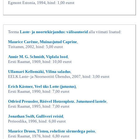
Egmont Estonia, 1994, hind: 1,00 eurot
Teema
Laste- ja noortekirjandus: välisautorid
alla viimati lisatud:
Maurice Carême, Muinasjutud Caprine
,
Tiritamm, 2002, hind: 5,00 eurot
Annie M. G. Schmidt, Viplala lood
,
Eesti Raamat, 1969, hind: 10,00 eurot
Ullamari Kellomäki, Vilina saladus
,
EELK Laste- ja Noorsootöö Ühendus, 2007, hind: 3,00 eurot
Erich Kästner, Veel üks Lotte (jutustus)
,
Eesti Raamat, 1990, hind: 7,00 eurot
Otfried Preussler, Röövel Hotzenplotz. Jutustused lastele
,
Eesti Raamat, 1995, hind: 7,00 eurot
Jonathan Swift, Gulliveri reisid
,
Perioodika, 1996, hind: 6,00 eurot
Maurice Druon, Tistou, roheliste sõrmedega poiss
,
Eesti Raamat, 1976, hind: 6,80 eurot