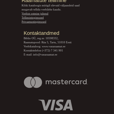
Raamatute tellimine
Kõiki kataloogis müügil olevaid väljaandeid saad
mugavalt tellida veebilehe kaudu.
Veebist ostmise juhend
Tellimistingimused
Privaatsustingimused
Kontaktandmed
Biblio OÜ, reg.nr. 10598332,
Raamatupood: Riia 5, Tartu, 51010 Eesti
Veebikataloog:
www.vanaraamat.ee
Kontakttelefon (+372) 7 341 901
E-mail:
info@vanaraamat.ee