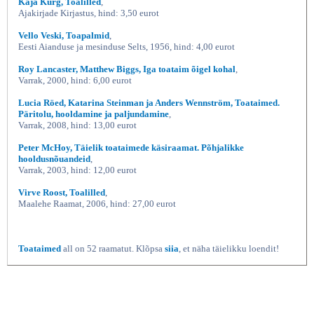
Kaja Kurg, Toalilled
,
Ajakirjade Kirjastus, hind: 3,50 eurot
Vello Veski, Toapalmid
,
Eesti Aianduse ja mesinduse Selts, 1956, hind: 4,00 eurot
Roy Lancaster, Matthew Biggs, Iga toataim õigel kohal
,
Varrak, 2000, hind: 6,00 eurot
Lucia Röed, Katarina Steinman ja Anders Wennström, Toataimed.
Päritolu, hooldamine ja paljundamine
,
Varrak, 2008, hind: 13,00 eurot
Peter McHoy, Täielik toataimede käsiraamat. Põhjalikke
hooldusnõuandeid
,
Varrak, 2003, hind: 12,00 eurot
Virve Roost, Toalilled
,
Maalehe Raamat, 2006, hind: 27,00 eurot
Toataimed
all on 52 raamatut. Klõpsa
siia
, et näha täielikku loendit!