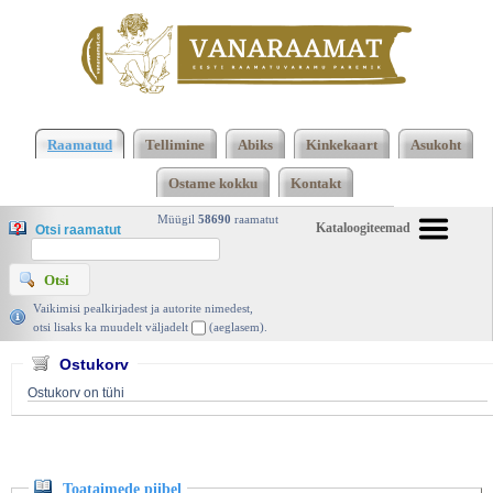
Klõpsa siia , et näha täielikku loendit!
Toataimede
piibel, Dorte Nissen, Sinisukk 2005 | vanaraamat.
Raamatud
Tellimine
Abiks
Kinkekaart
Asukoht
ee
Ostame kokku
Kontakt
Müügil
58690
raamatut
Kataloogiteemad
Otsi raamatut
Vaikimisi pealkirjadest ja autorite nimedest,
otsi lisaks ka muudelt väljadelt
(aeglasem).
Ostukorv
Ostukorv on tühi
Toataimede piibel