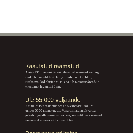
Kasutatud raamatud
Alates 1999. aastast järjest täienenud raamatukataloog
sisaldab täna üht Eesti kõige hoolikamalt valitud,
sisukaimat kollektsiooni, mis pakub raamatusõpradele
ehedaimat lugemisrõõmu.
Üle 55 000 väljaande
Kui tüüpilises raamatupoes on tavapäraselt müügil
umbes 3000 raamatut, siis Vanaraamatu
antikvariaat
pakub lugejaile suuremat valikut, sest müüme kasutatud
raamatuid erinevatest kümnenditest.