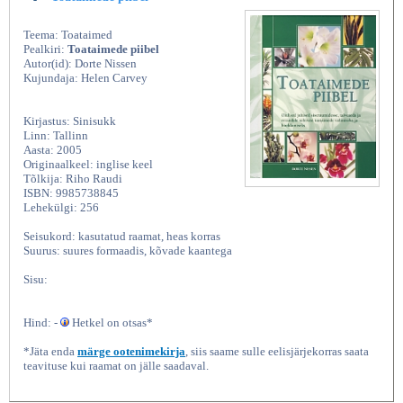
Teema: Toataimed
Pealkiri:
Toataimede piibel
Autor(id): Dorte Nissen
Kujundaja: Helen Carvey
Kirjastus: Sinisukk
Linn: Tallinn
Aasta: 2005
Originaalkeel: inglise keel
Tõlkija: Riho Raudi
ISBN: 9985738845
Lehekülgi: 256
Seisukord: kasutatud raamat, heas korras
Suurus: suures formaadis, kõvade kaantega
Sisu:
Hind: -
Hetkel on otsas*
*Jäta enda
märge ootenimekirja
, siis saame sulle eelisjärjekorras saata
teavituse kui raamat on jälle saadaval.