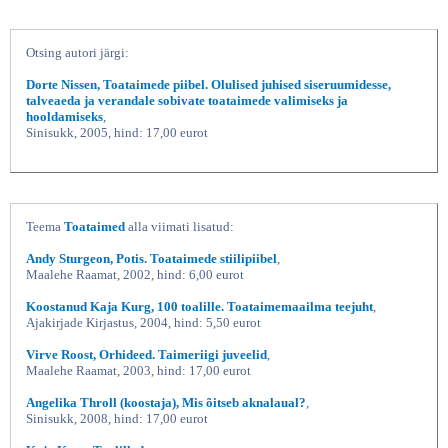
Otsing autori järgi:
Dorte Nissen, Toataimede piibel. Olulised juhised siseruumidesse,
talveaeda ja verandale sobivate toataimede valimiseks ja
hooldamiseks
,
Sinisukk, 2005, hind: 17,00 eurot
Toataimede piibel, Dorte Nissen,
Teema
Toataimed
alla viimati lisatud:
Andy Sturgeon, Potis. Toataimede stiilipiibel
,
Maalehe Raamat, 2002, hind: 6,00 eurot
Koostanud Kaja Kurg, 100 toalille. Toataimemaailma teejuht
,
Ajakirjade Kirjastus, 2004, hind: 5,50 eurot
Virve Roost, Orhideed. Taimeriigi juveelid
,
Maalehe Raamat, 2003, hind: 17,00 eurot
Angelika Throll (koostaja), Mis õitseb aknalaual?
,
Sinisukk, 2008, hind: 17,00 eurot