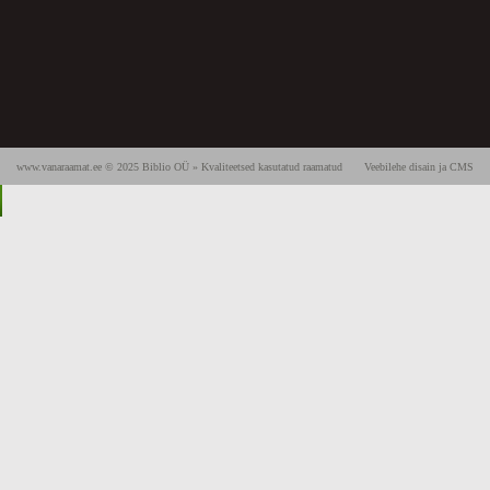
www.vanaraamat.ee © 2025 Biblio OÜ » Kvaliteetsed kasutatud raamatud
Veebilehe disain ja CMS