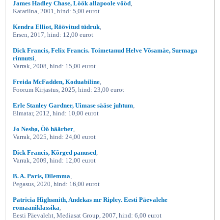
James Hadley Chase, Löök allapoole vööd
,
Katariina, 2001, hind: 5,00 eurot
Kendra Elliot, Röövitud tüdruk
,
Ersen, 2017, hind: 12,00 eurot
Dick Francis, Felix Francis. Toimetanud Helve Võsamäe, Surmaga
rinnutsi
,
Varrak, 2008, hind: 15,00 eurot
Freida McFadden, Koduabiline
,
Foorum Kirjastus, 2025, hind: 23,00 eurot
Erle Stanley Gardner, Uimase sääse juhtum
,
Elmatar, 2012, hind: 10,00 eurot
Jo Nesbø, Öö häärber
,
Varrak, 2025, hind: 24,00 eurot
Dick Francis, Kõrged panused
,
Varrak, 2009, hind: 12,00 eurot
B. A. Paris, Dilemma
,
Pegasus, 2020, hind: 16,00 eurot
Patricia Highsmith, Andekas mr Ripley. Eesti Päevalehe
romaaniklassika
,
Eesti Päevaleht, Mediasat Group, 2007, hind: 6,00 eurot