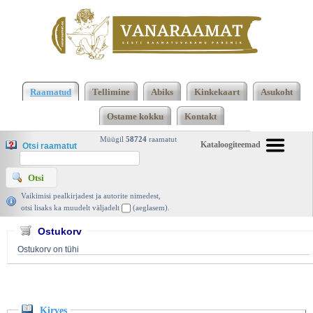
Klõpsa siia , et näha täielikku loendit!
Kirves, Ed
McBain, Katherine 1993 | vanaraamat. ee
Raamatud
Tellimine
Abiks
Kinkekaart
Asukoht
Ostame kokku
Kontakt
Müügil
58724
raamatut
Kataloogiteemad
Otsi raamatut
Vaikimisi pealkirjadest ja autorite nimedest,
otsi lisaks ka muudelt väljadelt
(aeglasem).
Ostukorv
Ostukorv on tühi
Kirves