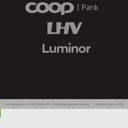
www.vanaraamat.ee © 2025 Biblio OÜ » Kvaliteetsed kasutatud raamatud
Veebilehe disain ja CMS