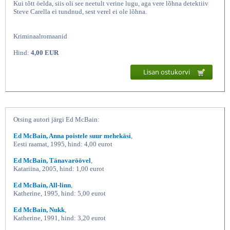
Kui tõtt öelda, siis oli see neetult verine lugu, aga vere lõhna detektiiv
Steve Carella ei tundnud, sest verel ei ole lõhna.
Kriminaalromaanid
Hind:
4,00 EUR
Lisan ostukorvi
Kirves, Ed McBain, Katherine
Otsing autori järgi Ed McBain:
Ed McBain, Anna poistele suur mehekäsi
,
Eesti raamat, 1995, hind: 4,00 eurot
Ed McBain, Tänavaröövel
,
Katariina, 2005, hind: 1,00 eurot
Ed McBain, All-linn
,
Katherine, 1995, hind: 5,00 eurot
Ed McBain, Nukk
,
Katherine, 1991, hind: 3,20 eurot