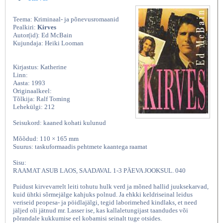
Teema: Kriminaal- ja põnevusromaanid
Pealkiri:
Kirves
Autor(id): Ed McBain
Kujundaja: Heiki Looman
Kirjastus: Katherine
Linn:
Aasta: 1993
Originaalkeel:
Tõlkija: Ralf Toming
Lehekülgi: 212
Seisukord: kaaned kohati kulunud
Mõõdud: 110 × 165 mm
Suurus: taskuformaadis pehtmete kaantega raamat
Sisu:
RAAMAT ASUB LAOS, SAADAVAL 1-3 PÄEVA JOOKSUL. 040
Puidust kirvevarrelt leiti tohutu hulk verd ja mõned hallid juuksekarvad,
kuid ühtki sõrmejälge kahjuks polnud. Ja ehkki keldriseinal leidus
veriseid peopesa- ja pöidlajälgi, tegid laborimehed kindlaks, et need
jäljed oli jätnud mr. Lasser ise, kas kallaletungijast taandudes või
põrandale kukkumise eel kobamisi seinalt tuge otsides.