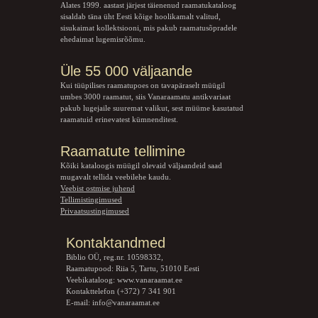
Alates 1999. aastast järjest täienenud raamatukataloog
sisaldab täna üht Eesti kõige hoolikamalt valitud,
sisukaimat kollektsiooni, mis pakub raamatusõpradele
ehedaimat lugemisrõõmu.
Üle 55 000 väljaande
Kui tüüpilises raamatupoes on tavapäraselt müügil
umbes 3000 raamatut, siis Vanaraamatu
antikvariaat
pakub lugejaile suuremat valikut, sest müüme kasutatud
raamatuid erinevatest kümnenditest.
Raamatute tellimine
Kõiki kataloogis müügil olevaid väljaandeid saad
mugavalt tellida veebilehe kaudu.
Veebist ostmise juhend
Tellimistingimused
Privaatsustingimused
Kontaktandmed
Biblio OÜ, reg.nr. 10598332,
Raamatupood: Riia 5, Tartu, 51010 Eesti
Veebikataloog:
www.vanaraamat.ee
Kontakttelefon (+372) 7 341 901
E-mail:
info@vanaraamat.ee