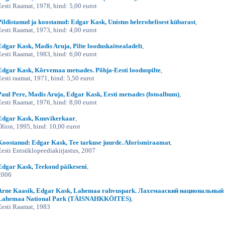
Eesti Raamat, 1978, hind: 5,00 eurot
Pildistanud ja koostanud: Edgar Kask, Unistus helerohelisest kübarast
,
Eesti Raamat, 1973, hind: 4,00 eurot
Edgar Kask, Madis Aruja, Pilte looduskaitsealadelt
,
Eesti Raamat, 1983, hind: 6,00 eurot
Edgar Kask, Kõrvemaa metsades. Põhja-Eesti looduspilte
,
Eesti raamat, 1971, hind: 5,50 eurot
Paul Pere, Madis Aruja, Edgar Kask, Eesti metsades (fotoalbum)
,
Eesti Raamat, 1976, hind: 8,00 eurot
Edgar Kask, Kuuvikerkaar
,
Olion, 1995, hind: 10,00 eurot
Koostanud: Edgar Kask, Tee tarkuse juurde. Aforismiraamat
,
Eesti Entsüklopeediakirjastus, 2007
Edgar Kask, Teekond päikeseni
,
2006
Arne Kaasik, Edgar Kask, Lahemaa rahvuspark. Лахемааский национальный 
Lahemaa National Park (TÄISNAHKKÖITES)
,
Eesti Raamat, 1983