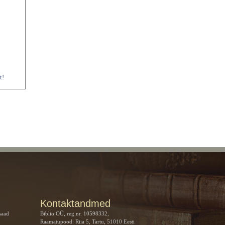
t!
Kontaktandmed
saad
Biblio OÜ, reg.nr. 10598332,
Raamatupood: Riia 5, Tartu, 51010 Eesti