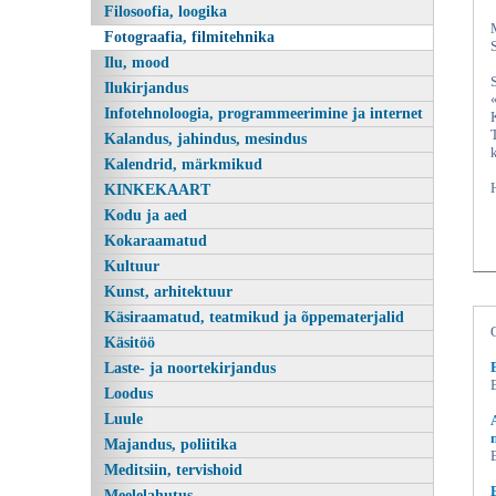
Filosoofia, loogika
Fotograafia, filmitehnika
Ilu, mood
Ilukirjandus
Infotehnoloogia, programmeerimine ja internet
Kalandus, jahindus, mesindus
Kalendrid, märkmikud
KINKEKAART
Kodu ja aed
Kokaraamatud
Kultuur
Kunst, arhitektuur
Käsiraamatud, teatmikud ja õppematerjalid
Käsitöö
Laste- ja noortekirjandus
Loodus
Luule
Majandus, poliitika
Meditsiin, tervishoid
Meelelahutus