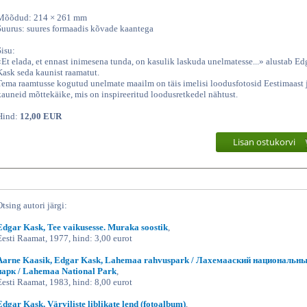
Mõõdud: 214 × 261 mm
Suurus: suures formaadis kõvade kaantega
Sisu:
«Et elada, et ennast inimesena tunda, on kasulik laskuda unelmatesse...» alustab Ed
Kask seda kaunist raamatut.
Tema raamtusse kogutud unelmate maailm on täis imelisi loodusfotosid Eestimaast 
kauneid mõttekäike, mis on inspireeritud loodusretkedel nähtust.
Hind:
12,00 EUR
Lisan ostukorvi
Otsing autori järgi:
Edgar Kask, Tee vaikusesse. Muraka soostik
,
Eesti Raamat, 1977, hind: 3,00 eurot
Aarne Kaasik, Edgar Kask, Lahemaa rahvuspark / Лахемааский национальн
парк / Lahemaa National Park
,
Eesti Raamat, 1983, hind: 8,00 eurot
Edgar Kask, Värviliste liblikate lend (fotoalbum)
,