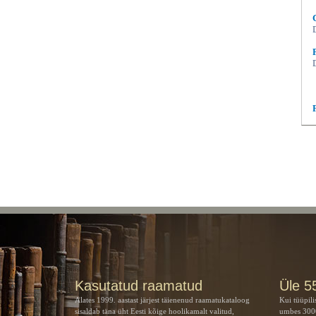
Kasutatud raamatud
Üle 5
Alates 1999. aastast järjest täienenud raamatukataloog
Kui tüüpili
sisaldab täna üht Eesti kõige hoolikamalt valitud,
umbes 3000