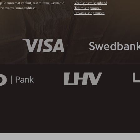
jaile suuremat valikut, sest müüme kasutatud
Veebist ostmise juhend
rinevatest kümnenditest.
Tellimistingimused
Privaatsustingimused