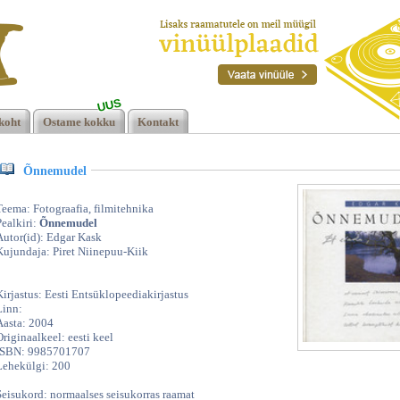
UUS
,
koht
Ostame kokku
Kontakt
Õnnemudel
Teema: Fotograafia, filmitehnika
Pealkiri:
Õnnemudel
Autor(id): Edgar Kask
Kujundaja: Piret Niinepuu-Kiik
Kirjastus: Eesti Entsüklopeediakirjastus
Linn:
Aasta: 2004
Originaalkeel: eesti keel
ISBN: 9985701707
Lehekülgi: 200
Seisukord: normaalses seisukorras raamat