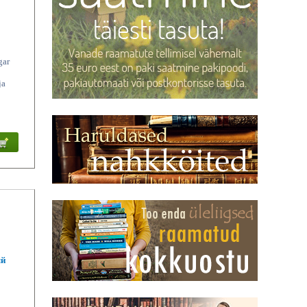
gar
ja
ый