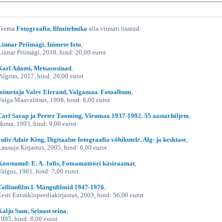
Teema
Fotograafia, filmitehnika
alla viimati lisatud:
Linnar Priimägi, Inimese foto
,
Linnar Priimägi, 2018, hind: 20,00 eurot
Karl Adami, Metsasosinad
,
Pilgrim, 2017, hind: 20,00 eurot
toimetaja Valev Elerand, Valgamaa. Fotoalbum
,
Valga Maavalitsus, 1998, hind: 6,00 eurot
Carl Sarap ja Peeter Tooming, Virumaa 1937-1992. 55 aastat hiljem
,
Huma, 1993, hind: 9,00 eurot
Julie Adair King, Digitaalne fotograafia võhikutele. Alg- ja kesktase
,
Lausuja Kirjastus, 2005, hind: 6,00 eurot
Koostanud: E. A. Jofis, Fotoamatööri käsiraamat
,
Valgus, 1981, hind: 7,00 eurot
Tallinnfilm I. Mängufilmid 1947-1976
,
Eesti Entsüklopeediakirjastus, 2003, hind: 56,00 eurot
Kalju Suur, Seinast seina
,
1995, hind: 8,00 eurot