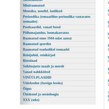
Miniraamatud
Muusika, noodid, laulikud
Perioodika (temaatiline perioodika vastavates
teemades)
Postkaardid, vanad fotod
Põllumajandus, loomakasvatus
Raamatud enne 1944-ndat aastat
Raamatud spordist
Raamatud teaduslikel teemadel
Õnnemudel, Edgar Kask, Eesti
Reisijuhid, reisikirjad
Ristsõnad
Seiklusjutte maalt ja merelt
Vanad nahkköited
VINÜÜLPLAADID
Võõrkeelne (foreign books)
Õigus
Ühiskond ja sotsioloogia
XXX (seks)