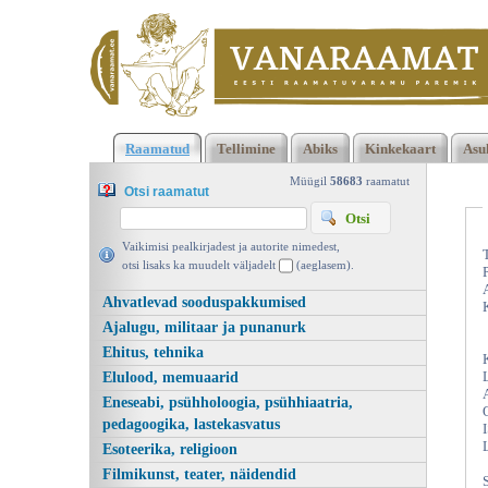
Klõpsa siia , et näha täielikku loendit!
Õnnemudel, Edgar Kask
Raamatud
Tellimine
Abiks
Kinkekaart
Asu
Eesti Entsüklopeediakirjastus 2004 | vanaraamat. ee
Müügil
58683
raamatut
Otsi raamatut
Vaikimisi pealkirjadest ja autorite nimedest,
otsi lisaks ka muudelt väljadelt
(aeglasem).
Ahvatlevad sooduspakkumised
Ajalugu, militaar ja punanurk
Ehitus, tehnika
Elulood, memuaarid
Eneseabi, psühholoogia, psühhiaatria,
pedagoogika, lastekasvatus
Esoteerika, religioon
Filmikunst, teater, näidendid