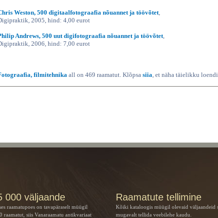
Chris Weston, 500 digitaalfotograafia nõuannet ja töövõtet
,
Digipraktik, 2005, hind: 4,00 eurot
Philip Andrews, 500 uut digifotograafia nõuannet ja töövõtet
,
Digipraktik, 2006, hind: 7,00 eurot
Fotograafia, filmitehnika
all on 469 raamatut. Klõpsa
siia
, et näha täielikku loendi
5 000 väljaande
Raamatute tellimine
ses raamatupoes on tavapäraselt müügil
Kõiki kataloogis müügil olevaid väljaandeid 
 raamatut, siis Vanaraamatu
antikvariaat
mugavalt tellida veebilehe kaudu.