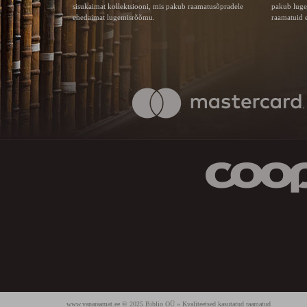
sisukaimat kollektsiooni, mis pakub raamatusõpradele
pakub luge
ehedaimat lugemisrõõmu.
raamatuid e
www.vanaraamat.ee © 2025 Biblio OÜ » Kvaliteetsed kasutatud raamatud