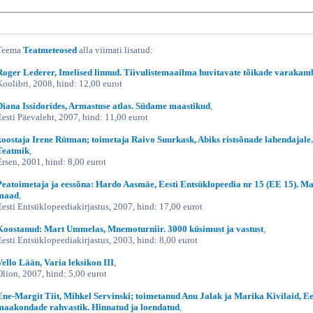
Teema
Teatmeteosed
alla viimati lisatud:
Roger Lederer, Imelised linnud. Tiivulistemaailma huvitavate tõikade varakam
Koolibri, 2008, hind: 12,00 eurot
Diana Issidorides, Armastuse atlas. Südame maastikud
,
Eesti Päevaleht, 2007, hind: 11,00 eurot
koostaja Irene Rütman; toimetaja Raivo Suurkask, Abiks ristsõnade lahendajale.
Teatmik
,
Ersen, 2001, hind: 8,00 eurot
Peatoimetaja ja eessõna: Hardo Aasmäe, Eesti Entsüklopeedia nr 15 (EE 15). M
maad
,
Eesti Entsüklopeediakirjastus, 2007, hind: 17,00 eurot
Koostanud: Mart Ummelas, Mnemoturniir. 3000 küsimust ja vastust
,
Eesti Entsüklopeediakirjastus, 2003, hind: 8,00 eurot
Vello Lään, Varia leksikon III
,
Olion, 2007, hind: 5,00 eurot
Ene-Margit Tiit, Mihkel Servinski; toimetanud Anu Jalak ja Marika Kivilaid, Ee
maakondade rahvastik. Hinnatud ja loendatud
,