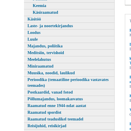
Keemia
Käsiraamatud
Käsitöö
Laste- ja noortekirjandus
Loodus
Luule
Majandus, poliitika
Meditsiin, tervishoid
Meelelahutus
Miniraamatud
Muusika, noodid, laulikud
Perioodika (temaatiline perioodika vastavates
teemades)
Postkaardid, vanad fotod
Põllumajandus, loomakasvatus
Raamatud enne 1944-ndat aastat
Raamatud spordist
Raamatud teaduslikel teemadel
Reisijuhid, reisikirjad