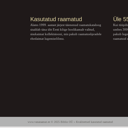
Kasutatud raamatud
Üle 5
Alates 1999. aastast järjest täienenud raamatukataloog
Kui tüüpili
sisaldab täna üht Eesti kõige hoolikamalt valitud,
umbes 3000
sisukaimat kollektsiooni, mis pakub raamatusõpradele
pakub luge
ehedaimat lugemisrõõmu.
raamatuid e
www.vanaraamat.ee © 2025 Biblio OÜ » Kvaliteetsed kasutatud raamatud