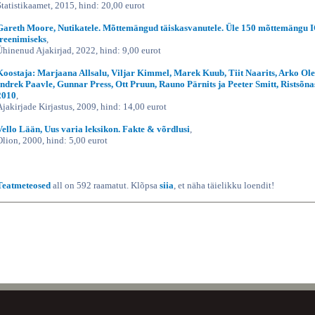
Statistikaamet, 2015, hind: 20,00 eurot
Gareth Moore, Nutikatele. Mõttemängud täiskasvanutele. Üle 150 mõttemängu 
treenimiseks
,
Ühinenud Ajakirjad, 2022, hind: 9,00 eurot
Koostaja: Marjaana Allsalu, Viljar Kimmel, Marek Kuub, Tiit Naarits, Arko Ole
Indrek Paavle, Gunnar Press, Ott Pruun, Rauno Pärnits ja Peeter Smitt, Ristsõna
2010
,
Ajakirjade Kirjastus, 2009, hind: 14,00 eurot
Vello Lään, Uus varia leksikon. Fakte & võrdlusi
,
Olion, 2000, hind: 5,00 eurot
Teatmeteosed
all on 592 raamatut. Klõpsa
siia
, et näha täielikku loendit!