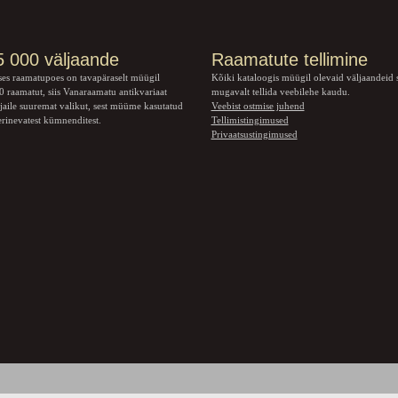
5 000 väljaande
Raamatute tellimine
ses raamatupoes on tavapäraselt müügil
Kõiki kataloogis müügil olevaid väljaandeid 
 raamatut, siis Vanaraamatu
antikvariaat
mugavalt tellida veebilehe kaudu.
jaile suuremat valikut, sest müüme kasutatud
Veebist ostmise juhend
rinevatest kümnenditest.
Tellimistingimused
Privaatsustingimused