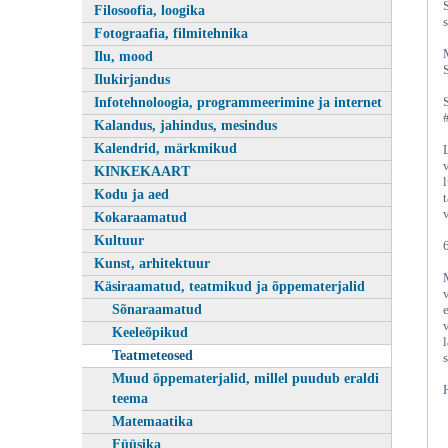
Filosoofia, loogika
Fotograafia, filmitehnika
Ilu, mood
Ilukirjandus
Infotehnoloogia, programmeerimine ja internet
Kalandus, jahindus, mesindus
Kalendrid, märkmikud
KINKEKAART
Kodu ja aed
Kokaraamatud
Kultuur
Kunst, arhitektuur
Käsiraamatud, teatmikud ja õppematerjalid
Sõnaraamatud
Keeleõpikud
Teatmeteosed
Muud õppematerjalid, millel puudub eraldi
teema
Matemaatika
Füüsika