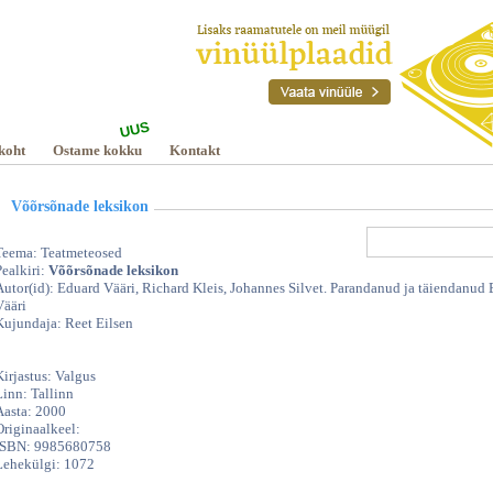
UUS
lgus
koht
Ostame kokku
Kontakt
Võõrsõnade leksikon
Teema: Teatmeteosed
Pealkiri:
Võõrsõnade leksikon
Autor(id): Eduard Vääri, Richard Kleis, Johannes Silvet. Parandanud ja täiendanud
Vääri
Kujundaja: Reet Eilsen
Kirjastus: Valgus
Linn: Tallinn
Aasta: 2000
Originaalkeel:
ISBN: 9985680758
Lehekülgi: 1072