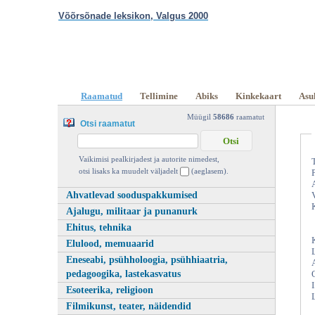
Võõrsõnade leksikon, Valgus 2000
Klõpsa siia , et näha täielikku loendit!
Võõrsõnade leksikon, Va
Raamatud
Tellimine
Abiks
Kinkekaart
Asu
2000 | vanaraamat. ee
Müügil
58686
raamatut
Otsi raamatut
Vaikimisi pealkirjadest ja autorite nimedest,
otsi lisaks ka muudelt väljadelt
(aeglasem).
Ahvatlevad sooduspakkumised
Ajalugu, militaar ja punanurk
Ehitus, tehnika
Elulood, memuaarid
Eneseabi, psühholoogia, psühhiaatria,
pedagoogika, lastekasvatus
Esoteerika, religioon
Filmikunst, teater, näidendid