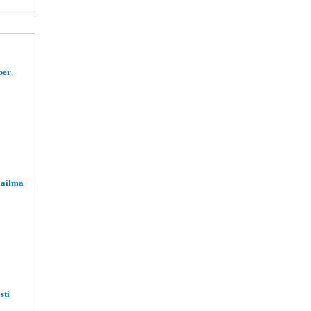
ber
,
aailma
sti