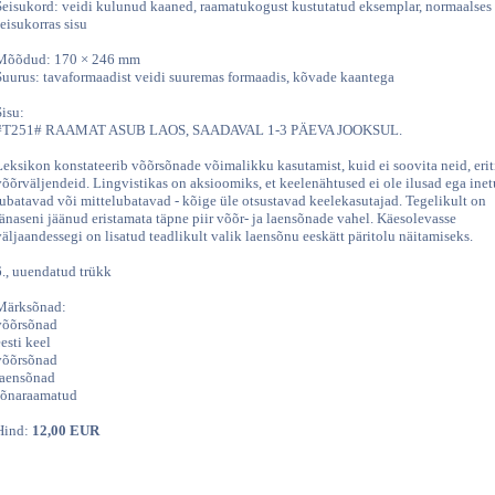
Seisukord: veidi kulunud kaaned, raamatukogust kustutatud eksemplar, normaalses
seisukorras sisu
Mõõdud: 170 × 246 mm
Suurus: tavaformaadist veidi suuremas formaadis, kõvade kaantega
Sisu:
#T251# RAAMAT ASUB LAOS, SAADAVAL 1-3 PÄEVA JOOKSUL.
Leksikon konstateerib võõrsõnade võimalikku kasutamist, kuid ei soovita neid, erit
võõrväljendeid. Lingvistikas on aksioomiks, et keelenähtused ei ole ilusad ega inet
lubatavad või mittelubatavad - kõige üle otsustavad keelekasutajad. Tegelikult on
tänaseni jäänud eristamata täpne piir võõr- ja laensõnade vahel. Käesolevasse
väljaandessegi on lisatud teadlikult valik laensõnu eeskätt päritolu näitamiseks.
6., uuendatud trükk
Märksõnad:
võõrsõnad
eesti keel
võõrsõnad
laensõnad
sõnaraamatud
Hind:
12,00 EUR
Lisan ostukorvi