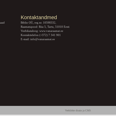
Kontaktandmed
saad
Biblio OÜ, reg.nr. 10598332,
Raamatupood: Riia 5, Tartu, 51010 Eesti
Veebikataloog:
www.vanaraamat.ee
Kontakttelefon (+372) 7 341 901
E-mail:
info@vanaraamat.ee
Veebilehe disain ja CMS