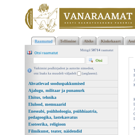
Klõpsa siia , et näha täielikku loendit!
Kui Anija mehed Tallinna
Raamatud
Tellimine
Abiks
Kinkekaart
Asu
käisid, Eduard Vilde, Eesti Raamat 1970 | vanaraamat. ee
Müügil
58714
raamatut
Otsi raamatut
Vaikimisi pealkirjadest ja autorite nimedest,
otsi lisaks ka muudelt väljadelt
(aeglasem).
Ahvatlevad sooduspakkumised
Ajalugu, militaar ja punanurk
Ehitus, tehnika
Elulood, memuaarid
Eneseabi, psühholoogia, psühhiaatria,
pedagoogika, lastekasvatus
Esoteerika, religioon
Filmikunst, teater, näidendid