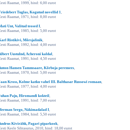
Eesti Raamat, 1999, hind: 6,00 eurot
Friedebert Tuglas, Kogutud novellid 1
,
Eesti Raamat, 1971, hind: 8,00 eurot
Mati Unt, Valitud teosed I
,
Eesti Raamat, 1985, hind: 5,00 eurot
Karl Ristikivi, Mõrsjalinik
,
Eesti Raamat, 1992, hind: 4,00 eurot
Albert Uustulnd, Acheroni kaldal
,
Eesti Raamat, 1991, hind: 4,50 eurot
Anton Hansen Tammsaare, Kõrboja peremees
,
Eesti Raamat, 1970, hind: 5,00 eurot
Jaan Kross, Kolme katku vahel III. Balthasar Russowi romaan
,
Eesti Raamat, 1977, hind: 4,00 eurot
Juhan Paju, Hiromandi kokteil
,
Eesti Raamat, 1991, hind: 7,00 eurot
Herman Sergo, Näkimadalad I
,
Eesti Raamat, 1984, hind: 5,50 eurot
Andrus Kivirähk, Pagari piparkook
,
Eesti Keele Sihtasutus, 2010, hind: 18,00 eurot