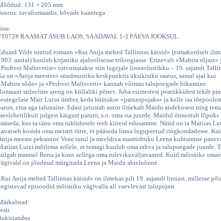
Mõõdud: 131 × 205 mm
Suurus: tavaformaadis, kõvade kaantega
Sisu:
#T072# RAAMAT ASUB LAOS, SAADAVAL 1-3 PÄEVA JOOKSUL.
Eduard Vilde tuntud romaan «Kui Anija mehed Tallinnas käisid» (esmakordselt il
1903. aastal) kuulub kirjaniku ajaloolisesse triloogiasse. Erinevalt «Mahtra sõjast» 
«Prohvet Maltsvetist» tutvustatakse siin lugejale linnaolustikku – 19. sajandi Talli
Ka on «Anija meestes» sündmustiku keskpunktis üksikisiku saatus, samal ajal kui
«Mahtra sõda» ja «Prohvet Maltsvetti» kannab võimas talupoegade liikumine.
Romaani süžeeline areng on küllaltki põnev. Juba esimestest peatükkidest tekib pi
peategelase Mait Lutsu ümber, keda hüütakse «parunipojaks» ja kelle isa tõepooles
parun, ema aga talunaine. Edasi jutustab autor ilmekalt Maidu andekusest ning tem
meeleheitlikult julgest käigust paruni, s.o. oma isa juurde. Maidul õnnestub lõpuks
pääseda, kus ta tänu oma tublidusele teeb kiireid edusamme. Nüüd on ta Matiias Lut
kavatseb kosida oma meistri tütre, et pääseda linna lugupeetud ringkondadesse. Ku
Anija meeste peksmine Vene turul ja meeldiva maatüdruku Leena kohtamine panev
Matiias Lutzi mõtlema sellele, et temagi kuulub oma rahva ja talupoegade juurde. T
hülgab mamsel Berta ja koos sellega oma tulevikuväljavaated. Kuid mõisnike omav
vägivald on jõudnud mürgitada Leena ja Maidu abieluõnne.
«Kui Anija mehed Tallinnas käisid» on ilmekas pilt 19. sajandi linnast, millesse p
ängistavad episoodid mõisniku vägivalla all vaevlevast talupojast.
Märksõnad:
esti
ilukirjandus