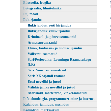
Filosoofia, loogika
Fotograafia, filmitehnika
Ilu, mood
Ilukirjandus
Ilukirjandus: eesti kirjandus
Ilukirjandus: väliskirjandus
Kriminaal- ja põnevusromaanid
Armastusromaanid
Ulme-, fantaasia- ja õuduskirjandus
Väliseesti raamatud
Sari/Perioodika: Loomingu Raamatukogu
(LR)
Sari: Suuri sõnameistreid
Sari: XX sajandi raamat
Eesti novellid ja jutud
Väliskirjanike novellid ja jutud
Aforismid, mõtteterad, kinkeraamatud
Infotehnoloogia, programmeerimine ja internet
Kalandus, jahindus, mesindus
e
Kalendrid, märkmikud