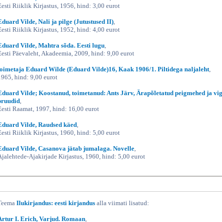
Eesti Riiklik Kirjastus, 1956, hind: 3,00 eurot
Eduard Vilde, Nali ja pilge (Jutustused II)
,
Eesti Riiklik Kirjastus, 1952, hind: 4,00 eurot
Eduard Vilde, Mahtra sõda. Eesti lugu
,
Eesti Päevaleht, Akadeemia, 2009, hind: 9,00 eurot
toimetaja Eduard Wilde (Eduard Vilde)16, Kaak 1906/1. Piltidega naljaleht
,
1965, hind: 9,00 eurot
Eduard Vilde; Koostanud, toimetanud: Ants Järv, Ärapõletatud peigmehed ja vi
pruudid
,
Eesti Raamat, 1997, hind: 16,00 eurot
Eduard Vilde, Raudsed käed
,
Eesti Riiklik Kirjastus, 1960, hind: 5,00 eurot
Eduard Vilde, Casanova jätab jumalaga. Novelle
,
Ajalehtede-Ajakirjade Kirjastus, 1960, hind: 5,00 eurot
Teema
Ilukirjandus: eesti kirjandus
alla viimati lisatud:
Artur I. Erich, Varjud. Romaan
,