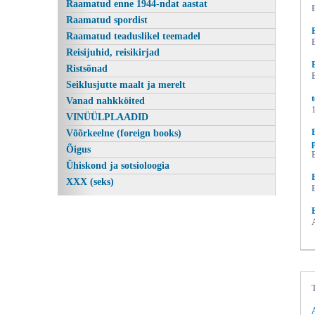
Raamatud enne 1944-ndat aastat
Raamatud spordist
Raamatud teaduslikel teemadel
Reisijuhid, reisikirjad
Ristsõnad
Seiklusjutte maalt ja merelt
Vanad nahkköited
VINÜÜLPLAADID
Võõrkeelne (foreign books)
Õigus
Ühiskond ja sotsioloogia
XXX (seks)