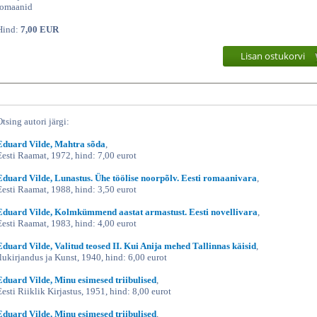
romaanid
Hind:
7,00 EUR
Lisan ostukorvi
Otsing autori järgi:
Eduard Vilde, Mahtra sõda
,
Eesti Raamat, 1972, hind: 7,00 eurot
Eduard Vilde, Lunastus. Ühe töölise noorpõlv. Eesti romaanivara
,
Eesti Raamat, 1988, hind: 3,50 eurot
Eduard Vilde, Kolmkümmend aastat armastust. Eesti novellivara
,
Eesti Raamat, 1983, hind: 4,00 eurot
Eduard Vilde, Valitud teosed II. Kui Anija mehed Tallinnas käisid
,
Ilukirjandus ja Kunst, 1940, hind: 6,00 eurot
Eduard Vilde, Minu esimesed triibulised
,
Eesti Riiklik Kirjastus, 1951, hind: 8,00 eurot
Eduard Vilde, Minu esimesed triibulised
,