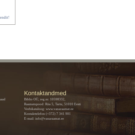
oendit!
Kontaktandmed
saad
Biblio OÜ, reg.nr. 10598332,
Raamatupood: Riia 5, Tartu, 51010 Eesti
Veebikataloog:
www.vanaraamat.ee
Kontakttelefon (+372) 7 341 901
E-mail:
info@vanaraamat.ee