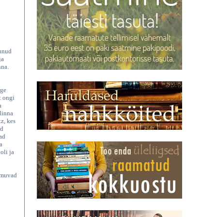
munud
ja
nna.
nge
t ongi
a
 linna
z, kes
id
ad
a
oli ja
õimuvad