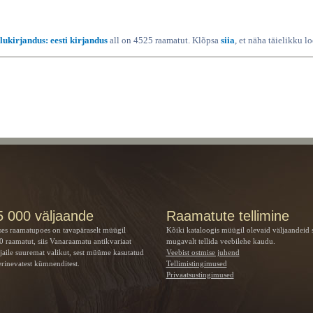
Ilukirjandus: eesti kirjandus
all on 4525 raamatut. Klõpsa
siia
, et näha täielikku l
5 000 väljaande
Raamatute tellimine
ses raamatupoes on tavapäraselt müügil
Kõiki kataloogis müügil olevaid väljaandeid 
 raamatut, siis Vanaraamatu
antikvariaat
mugavalt tellida veebilehe kaudu.
jaile suuremat valikut, sest müüme kasutatud
Veebist ostmise juhend
rinevatest kümnenditest.
Tellimistingimused
Privaatsustingimused