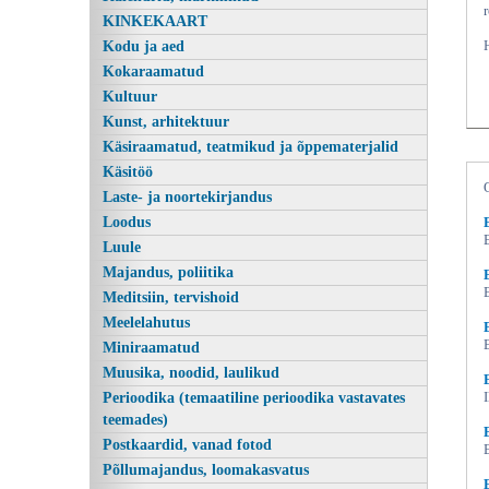
KINKEKAART
Kodu ja aed
Kokaraamatud
Kultuur
Kunst, arhitektuur
Käsiraamatud, teatmikud ja õppematerjalid
Käsitöö
Laste- ja noortekirjandus
Loodus
Kui Anija mehed Tallinnas
Luule
Majandus, poliitika
Meditsiin, tervishoid
Meelelahutus
Miniraamatud
Muusika, noodid, laulikud
Perioodika (temaatiline perioodika vastavates
teemades)
Postkaardid, vanad fotod
Põllumajandus, loomakasvatus