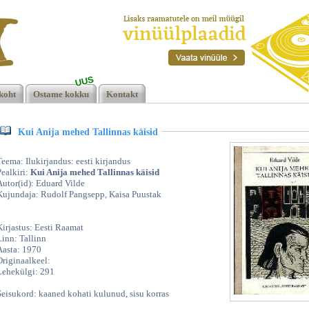
UUS
s
koht
Ostame kokku
Kontakt
Kui Anija mehed Tallinnas käisid
Teema: Ilukirjandus: eesti kirjandus
Pealkiri:
Kui Anija mehed Tallinnas käisid
Autor(id): Eduard Vilde
Kujundaja: Rudolf Pangsepp, Kaisa Puustak
Kirjastus: Eesti Raamat
Linn: Tallinn
Aasta: 1970
Originaalkeel:
Lehekülgi: 291
Seisukord: kaaned kohati kulunud, sisu korras