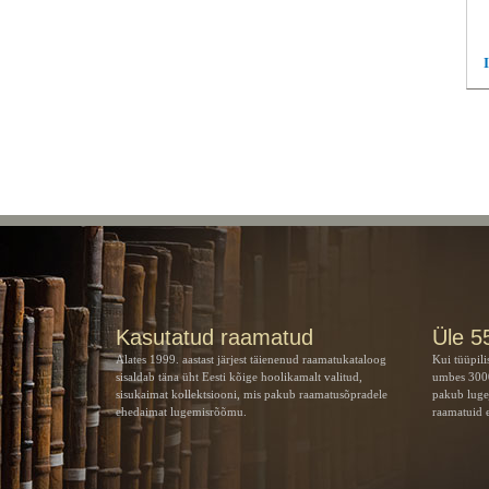
Kasutatud raamatud
Üle 5
Alates 1999. aastast järjest täienenud raamatukataloog
Kui tüüpili
sisaldab täna üht Eesti kõige hoolikamalt valitud,
umbes 3000
sisukaimat kollektsiooni, mis pakub raamatusõpradele
pakub luge
ehedaimat lugemisrõõmu.
raamatuid e