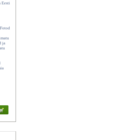
a Eesti
. Fotod
simatu
d ja
atu
d
mia