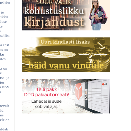
nusliku
 ja
tikku
oduse
ke
.
sellist
a eest
os on
kku
stes
ks on
le
sa- ja
tes
ti NSV
s
nevalt
sid
mis
rele on
saldab