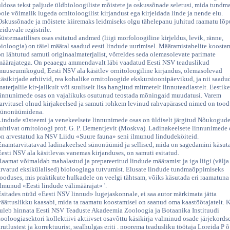
üldosa tekst paljude üldbioloogiliste mõistete ja oskussõnade seletusi, mida tundm
pole võimalik lugeda ornitoloogilist kirjandust ega kirjeldada linde ja nende elu.
Oskussõnade ja mõistete kiiremaks leidmiseks olgu tähelepanu juhitud raamatu lõp
eiduvale registrile.
Süstemaatilises osas esitatud andmed (liigi morfoloogiline kirjeldus, levik, ränne,
bioloogia) on täiel määral saadud eesti lindude uurimisel. Määramistabelite koosta
on lähtutud samuti originaalmaterjalist, võrreldes seda olemasolevate parimate
määrajatega. On peaaegu ammendavalt läbi vaadatud Eesti NSV teaduslikud
muuseumikogud, Eesti NSV ala käsitlev ornitoloogiline kirjandus, olemasolevad
käsikirjade arhiivid, rea kohalike ornitoloogide ekskursioonipäevikud, ja nii saadu
materjalile kir-jallkult või suuliselt lisa hangitud mitmetelt linnuteadlastelt. Eestik
linnunimede osas on vajalikuks osutunud teostada mõningaid muudatusi. Varem
tarvitusel olnud kirjakeelsed ja samuti rohkem levinud rahvapärased nimed on too
sünonüümidena.
Lindude süsteemi ja venekeelsete linnunimede osas on üldiselt järgitud Nõukogud
juhtivat ornitoloogi prof. G. P. Dementjevit (Moskva). Ladinakeelsete linnunimede 
on arvestatud ka NSV Liidu «Suure fauna» seni ilmunud lindudeköiteid.
Enamtarvitatavad ladinakeelsed sünonüümid ja sellised, mida on sagedamini käsut
Eesti NSV ala käsitlevas vanemas kirjanduses, on samuti esitatud.
Raamat võimaldab mahalastud ja prepareeritud lindude määramist ja iga liigi (välja
arvatud eksikülalised) bioloogiaga tutvumist. Elusate lindude tundmaõppimiseks
looduses, mis praktikute hulkadele on veelgi tähtsam, võiks käsutada eri raamatuna
ilmunud «Eesti lindude välimäärajat» '.
Esitades nüüd «Eesti NSV linnud» lugejaskonnale, ei saa autor märkimata jätta
väärtuslikku kaasabi, mida ta raamatu koostamisel on saanud oma kaastöötajatelt. K
tuleb hinnata Eesti NSV Teaduste Akadeemia Zooloogia ja Botaanika Instituudi
zooloogiasektori kollektiivi aktiivset osavõttu käsikirja valminud osade järjekordse
arutlustest ja korrektuurist, sealhulgas eriti . noorema teadusliku töötaja Loreida P õ 