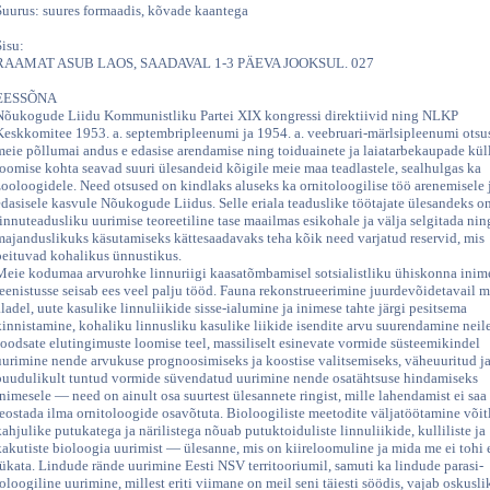
Suurus: suures formaadis, kõvade kaantega
Sisu:
RAAMAT ASUB LAOS, SAADAVAL 1-3 PÄEVA JOOKSUL. 027
EESSÕNA
Nõukogude Liidu Kommunistliku Partei XIX kongressi direktiivid ning NLKP
Keskkomitee 1953. a. septembripleenumi ja 1954. a. veebruari-märlsipleenumi otsu
meie põllumai andus e edasise arendamise ning toiduainete ja laiatarbekaupade kül
loomise kohta seavad suuri ülesandeid kõigile meie maa teadlastele, sealhulgas ka
zooloogidele. Need otsused on kindlaks aluseks ka ornitoloogilise töö arenemisele 
edasisele kasvule Nõukogude Liidus. Selle eriala teaduslike töötajate ülesandeks on
linnuteadusliku uurimise teoreetiline tase maailmas esikohale ja välja selgitada nin
majanduslikuks käsutamiseks kättesaadavaks teha kõik need varjatud reservid, mis
peituvad kohalikus ünnustikus.
Meie kodumaa arvurohke linnuriigi kaasatõmbamisel sotsialistliku ühiskonna inim
teenistusse seisab ees veel palju tööd. Fauna rekonstrueerimine juurdevõidetavail m
aladel, uute kasulike linnuliikide sisse-ialumine ja inimese tahte järgi pesitsema
kinnistamine, kohaliku linnusliku kasulike liikide isendite arvu suurendamine neil
soodsate elutingimuste loomise teel, massiliselt esinevate vormide süsteemikindel
uurimine nende arvukuse prognoosimiseks ja koostise valitsemiseks, väheuuritud j
puudulikult tuntud vormide süvendatud uurimine nende osatähtsuse hindamiseks
inimesele — need on ainult osa suurtest ülesannete ringist, mille lahendamist ei saa
teostada ilma ornitoloogide osavõtuta. Bioloogiliste meetodite väljatöötamine võit
kahjulike putukatega ja närilistega nõuab putuktoiduliste linnuliikide, kulliliste ja
kakutiste bioloogia uurimist — ülesanne, mis on kiireloomuline ja mida me ei tohi 
lükata. Lindude rände uurimine Eesti NSV territooriumil, samuti ka lindude parasi-
toloogiline uurimine, millest eriti viimane on meil seni täiesti söödis, vajab oskusl