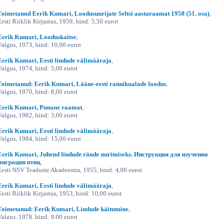
Toimetanud Eerik Kumari, Loodusuurijate Seltsi aastaraamat 1958 (51. osa)
,
Eesti Riiklik Kirjastus, 1959, hind: 5,50 eurot
Eerik Kumari, Looduskaitse
,
Valgus, 1973, hind: 10,00 eurot
Eerik Kumari, Eesti lindude välimääraja
,
Valgus, 1974, hind: 5,00 eurot
Toimetanud: Eerik Kumari, Lääne-eesti rannikualade loodus
,
Valgus, 1970, hind: 8,00 eurot
Eerik Kumari, Punane raamat
,
Valgus, 1982, hind: 3,00 eurot
Eerik Kumari, Eesti lindude välimääraja
,
Valgus, 1984, hind: 15,00 eurot
Eerik Kumari, Juhend lindude rände uurimiseks. Инструкция для изучения
миграции птиц
,
Eesti NSV Teaduste Akadeemia, 1955, hind: 4,00 eurot
Eerik Kumari, Eesti lindude välimääraja
,
Eesti Riiklik Kirjastus, 1953, hind: 10,00 eurot
Toimetanud: Eerik Kumari, Lindude käitumine
,
Valgus, 1978, hind: 9,00 eurot