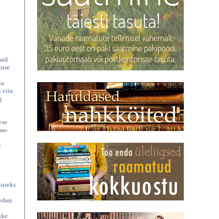
sed
luse
ja
 viia
g
ese
aa-
e
a
luseks
edasi
ikke