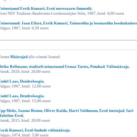
Toimetanud Eerik Kumari, Eesti meresaarte linnustik
,
Eesti NSV Teaduste Akadeemia Loodusuurijate Selts, 1967, hind: 8,00 eurot
Toimetanud: Jaan Eilart, Eerik Kumari, Taimestiku ja loomastiku looduskaitses
Valgus, 1967, hind: 6,50 eurot
Teema
Määrajad
alla viimati lisatud:
Heiko Bellmann; sisuliselt toimetanud Urmas Tartes, Putukad. Välimääraja
,
Varrak, 2024, hind: 26,00 eurot
Endel Laas, Dendroloogia
,
Valgus, 1967, hind: 12,00 eurot
Endel Laas, Dendroloogia
,
Valgus, 1987, hind: 15,00 eurot
Epp Moks, Jaanus Remm, Oliver Kalda, Harri Valdmann, Eesti imetajad. Sari
Roheline Eesti
,
Varrak, 2015, hind: 20,00 eurot
Eerik Kumari, Eesti lindude välimääraja
,
Valgus, 1974, hind: 5,00 eurot