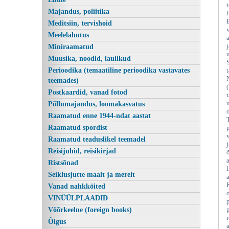
Majandus, poliitika
Meditsiin, tervishoid
Meelelahutus
Miniraamatud
Muusika, noodid, laulikud
Perioodika (temaatiline perioodika vastavates
teemades)
Postkaardid, vanad fotod
Põllumajandus, loomakasvatus
Eesti NSV linnud, Eerik
Raamatud enne 1944-ndat aastat
Raamatud spordist
Raamatud teaduslikel teemadel
Reisijuhid, reisikirjad
Ristsõnad
Seiklusjutte maalt ja merelt
Vanad nahkköited
VINÜÜLPLAADID
Võõrkeelne (foreign books)
Õigus