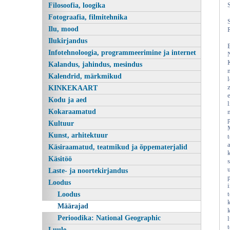
Filosoofia, loogika
Fotograafia, filmitehnika
Ilu, mood
Ilukirjandus
Infotehnoloogia, programmeerimine ja internet
Kalandus, jahindus, mesindus
Kalendrid, märkmikud
KINKEKAART
Kodu ja aed
Kokaraamatud
Kultuur
Kunst, arhitektuur
Käsiraamatud, teatmikud ja õppematerjalid
Käsitöö
Laste- ja noortekirjandus
Loodus
Loodus
Määrajad
Perioodika: National Geographic
Luule