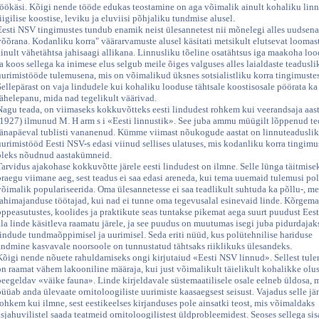
töökäsi. Kõigi nende tööde edukas teostamine on aga võimalik ainult kohaliku lin
liigilise koostise, leviku ja eluviisi põhjaliku tundmise alusel.
Eesti NSV tingimustes tundub enamik neist ülesannetest nii mõnelegi alles uudsena
võõrana. Kodanliku korra" väärarvamuste alusel käsitati metsikult elutsevat loomas
ainult vähetähtsa jahisaagi allikana. Linnusliku tõeline osatähtsus iga maakoha lo
ja koos sellega ka inimese elus selgub meile õiges valguses alles laialdaste teadusli
uurimistööde tulemusena, mis on võimalikud üksnes sotsialistliku korra tingimustes
Sellepärast on vaja lindudele kui kohaliku looduse tähtsale koostisosale pöörata ka 
tähelepanu, mida nad tegelikult väärivad.
Nagu teada, on viimaseks kokkuvõtteks eesti lindudest rohkem kui veerandsaja aast
(1927) ilmunud M. H arm s i «Eesti linnustik». See juba ammu müügilt lõppenud te
tänapäeval tublisti vananenud. Kümme viimast nõukogude aastat on linnuteadusli
uurimistööd Eesti NSV-s edasi viinud sellises ulatuses, mis kodanliku korra tingimu
oleks nõudnud aastakümneid.
Tarvidus ajakohase kokkuvõtte järele eesti lindudest on ilmne. Selle lünga täitmise
praegu viimane aeg, sest teadus ei saa edasi areneda, kui tema uuemaid tulemusi po
võimalik populariseerida. Oma ülesannetesse ei saa teadlikult suhtuda ka põllu-, met
jahimajanduse töötajad, kui nad ei tunne oma tegevusalal esinevaid linde. Kõrgema
õppeasutustes, koolides ja praktikute seas tuntakse pikemat aega suurt puudust Ees
ala linde käsitleva raamatu järele, ja see puudus on muutumas isegi juba pidurdajak
lindude tundmaõppimisel ja uurimisel. Seda eriti nüüd, kus polütehnilise hariduse
andmine kasvavale noorsoole on tunnustatud tähtsaks riiklikuks ülesandeks.
Kõigi nende nõuete rahuldamiseks ongi kirjutaiud «Eesti NSV linnud». Sellest tule
on raamat vähem lakooniline määraja, kui just võimalikult täielikult kohalikke olu
peegeldav «väike fauna». Linde kirjeldavale süstemaatilisele osale eelneb üldosa, 
püüab anda ülevaate ornitoloogiliste uurimiste kaasaegsest seisust. Vajadus selle jä
rohkem kui ilmne, sest eestikeelses kirjanduses pole ainsatki teost, mis võimaldaks
asjahuvilistel saada teatmeid ornitoloogilistest üldprobleemidest. Seoses sellega si