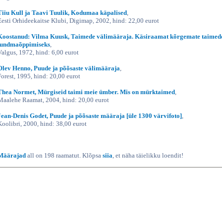
Tiiu Kull ja Taavi Tuulik, Kodumaa käpalised
,
Eesti Orhideekaitse Klubi, Digimap, 2002, hind: 22,00 eurot
Koostanud: Vilma Kuusk, Taimede välimääraja. Käsiraamat kõrgemate taimed
tundmaõppimiseks
,
Valgus, 1972, hind: 6,00 eurot
Olev Henno, Puude ja põõsaste välimääraja
,
Forest, 1995, hind: 20,00 eurot
Thea Normet, Mürgiseid taimi meie ümber. Mis on mürktaimed
,
Maalehe Raamat, 2004, hind: 20,00 eurot
Jean-Denis Godet, Puude ja põõsaste määraja [üle 1300 värvifoto]
,
Koolibri, 2000, hind: 38,00 eurot
Määrajad
all on 198 raamatut. Klõpsa
siia
, et näha täielikku loendit!