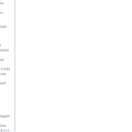
ata
us
misel
d
eelsete
dud
e Liidu
osas
atud
õrgelt
test
d e r i