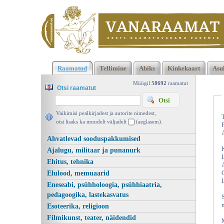
Klõpsa siia , et näha täielikku loendit!
Eesti NSV linnud, Eerik
Raamatud
Tellimine
Abiks
Kinkekaart
Asu
Kumari, Eesti Riiklik Kirjastus 1954 | vanaraamat. ee
Müügil
58692
raamatut
Otsi raamatut
Vaikimisi pealkirjadest ja autorite nimedest,
otsi lisaks ka muudelt väljadelt
(aeglasem).
Ahvatlevad sooduspakkumised
Ajalugu, militaar ja punanurk
Ehitus, tehnika
Elulood, memuaarid
Eneseabi, psühholoogia, psühhiaatria,
pedagoogika, lastekasvatus
Esoteerika, religioon
Filmikunst, teater, näidendid