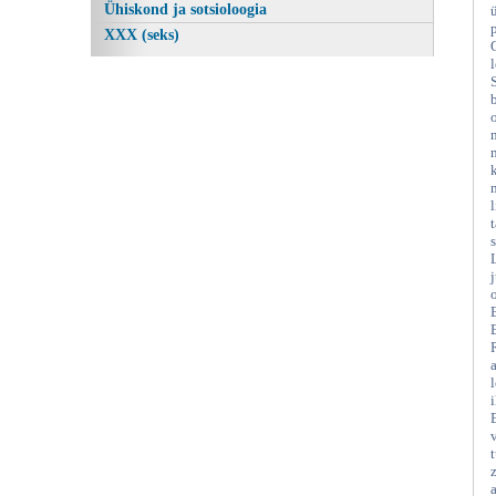
Ühiskond ja sotsioloogia
XXX (seks)
l