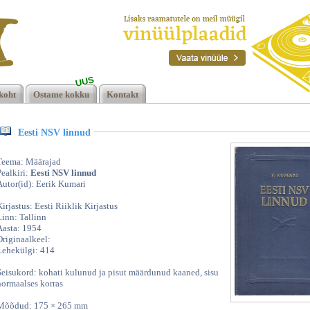
UUS
koht
Ostame kokku
Kontakt
Eesti NSV linnud
Teema: Määrajad
Pealkiri:
Eesti NSV linnud
Autor(id): Eerik Kumari
Kirjastus: Eesti Riiklik Kirjastus
Linn: Tallinn
Aasta: 1954
Originaalkeel:
Lehekülgi: 414
Seisukord: kohati kulunud ja pisut määrdunud kaaned, sisu
normaalses korras
Mõõdud: 175 × 265 mm