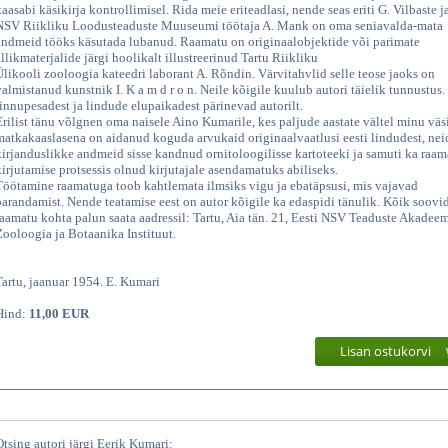
kaasabi käsikirja kontrollimisel. Rida meie eriteadlasi, nende seas eriti G. Vilbaste j
NSV Riikliku Loodusteaduste Muuseumi töötaja A. Mank on oma seniavalda-mata
andmeid tööks käsutada lubanud. Raamatu on originaalobjektide või parimate
allikmaterjalide järgi hoolikalt illustreerinud Tartu Riikliku
Ülikooli zooloogia kateedri laborant A. Rõndin. Värvitahvlid selle teose jaoks on
valmistanud kunstnik I. K a m d r o n. Neile kõigile kuulub autori täielik tunnustus
linnupesadest ja lindude elupaikadest pärinevad autorilt.
Erilist tänu võlgnen oma naisele Aino Kumarile, kes paljude aastate vältel minu vä
matkakaaslasena on aidanud koguda arvukaid originaalvaatlusi eesti lindudest, nei
kirjanduslikke andmeid sisse kandnud ornitoloogilisse kartoteeki ja samuti ka raam
kirjutamise protsessis olnud kirjutajale asendamatuks abiliseks.
Töötamine raamatuga toob kahtlemata ilmsiks vigu ja ebatäpsusi, mis vajavad
parandamist. Nende teatamise eest on autor kõigile ka edaspidi tänulik. Kõik soovi
raamatu kohta palun saata aadressil: Tartu, Aia tän. 21, Eesti NSV Teaduste Akadee
Zooloogia ja Botaanika Instituut.
Tartu, jaanuar 1954. E. Kumari
Hind:
11,00 EUR
Lisan ostukorvi
Otsing autori järgi Eerik Kumari: