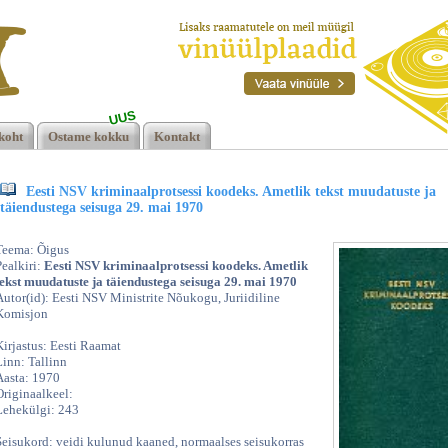
UUS
sessi
koht
Ostame kokku
Kontakt
.
Eesti NSV kriminaalprotsessi koodeks. Ametlik tekst muudatuste ja
täiendustega seisuga 29. mai 1970
Teema: Õigus
Pealkiri:
Eesti NSV kriminaalprotsessi koodeks. Ametlik
tekst muudatuste ja täiendustega seisuga 29. mai 1970
Autor(id): Eesti NSV Ministrite Nõukogu, Juriidiline
Komisjon
Kirjastus: Eesti Raamat
Linn: Tallinn
Aasta: 1970
Originaalkeel:
Lehekülgi: 243
Seisukord: veidi kulunud kaaned, normaalses seisukorras