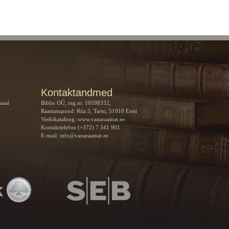
Kontaktandmed
saad
Biblio OÜ, reg.nr. 10598332,
Raamatupood: Riia 5, Tartu, 51010 Eesti
Veebikataloog:
www.vanaraamat.ee
Kontakttelefon (+372) 7 341 901
E-mail:
info@vanaraamat.ee