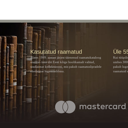
Kasutatud raamatud
Üle 5
Alates 1999. aastast järjest täienenud raamatukataloog
Kui tüüpili
sisaldab täna üht Eesti kõige hoolikamalt valitud,
umbes 3000
sisukaimat kollektsiooni, mis pakub raamatusõpradele
pakub luge
ehedaimat lugemisrõõmu.
raamatuid e