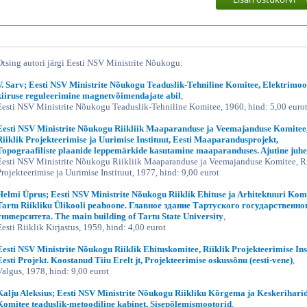
Otsing autori järgi Eesti NSV Ministrite Nõukogu:
V. Sarv; Eesti NSV Ministrite Nõukogu Teaduslik-Tehniline Komitee, Elektrimoo
kiiruse reguleerimine magnetvõimendajate abil
,
Eesti NSV Ministrite Nõukogu Teaduslik-Tehniline Komitee, 1960, hind: 5,00 euro
Eesti NSV Ministrite Nõukogu Riikliik Maaparanduse ja Veemajanduse Komitee
Riiklik Projekteerimise ja Uurimise Instituut, Eesti Maaparandusprojekt,
Topograafiliste plaanide leppemärkide kasutamine maaparanduses. Ajutine juh
Eesti NSV Ministrite Nõukogu Riikliik Maaparanduse ja Veemajanduse Komitee, Ri
Projekteerimise ja Uurimise Instituut, 1977, hind: 9,00 eurot
Helmi Üprus; Eesti NSV Ministrite Nõukogu Riiklik Ehituse ja Arhitektuuri Komi
Tartu Riikliku Ülikooli peahoone. Главное здание Тартуского государственно
университета. The main building of Tartu State University
,
Eesti Riiklik Kirjastus, 1959, hind: 4,00 eurot
Eesti NSV Ministrite Nõukogu Riiklik Ehituskomitee, Riiklik Projekteerimise Ins
Eesti Projekt. Koostanud Tiiu Erelt jt, Projekteerimise oskussõnu (eesti-vene)
,
Valgus, 1978, hind: 9,00 eurot
Kalju Aleksius; Eesti NSV Ministrite Nõukogu Riikliku Kõrgema ja Keskerihari
Komitee teaduslik-metoodiline kabinet, Sisepõlemismootorid
,