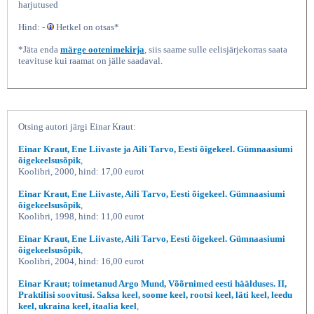
harjutused
Hind: -
Hetkel on otsas*
*Jäta enda
märge ootenimekirja
, siis saame sulle eelisjärjekorras saata
teavituse kui raamat on jälle saadaval.
Otsing autori järgi Einar Kraut:
Eesti keele hääldamine Käsiraamat
Einar Kraut, Ene Liivaste ja Aili Tarvo, Eesti õigekeel. Gümnaasiumi
õigekeelsusõpik
,
Koolibri, 2000, hind: 17,00 eurot
Einar Kraut, Ene Liivaste, Aili Tarvo, Eesti õigekeel. Gümnaasiumi
õigekeelsusõpik
,
Koolibri, 1998, hind: 11,00 eurot
Einar Kraut, Ene Liivaste, Aili Tarvo, Eesti õigekeel. Gümnaasiumi
õigekeelsusõpik
,
Koolibri, 2004, hind: 16,00 eurot
Einar Kraut; toimetanud Argo Mund, Võõrnimed eesti häälduses. II,
Praktilisi soovitusi. Saksa keel, soome keel, rootsi keel, läti keel, leedu
keel, ukraina keel, itaalia keel
,