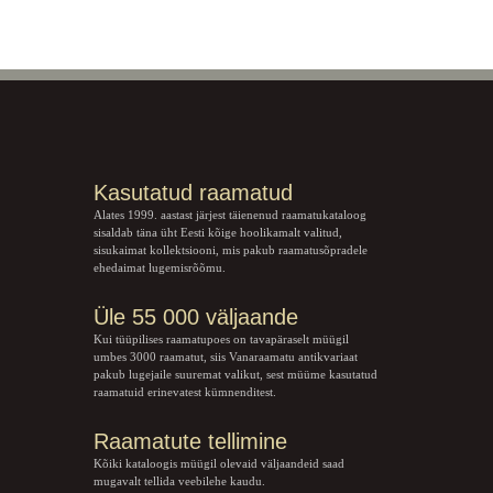
Kasutatud raamatud
Alates 1999. aastast järjest täienenud raamatukataloog
sisaldab täna üht Eesti kõige hoolikamalt valitud,
sisukaimat kollektsiooni, mis pakub raamatusõpradele
ehedaimat lugemisrõõmu.
Üle 55 000 väljaande
Kui tüüpilises raamatupoes on tavapäraselt müügil
umbes 3000 raamatut, siis Vanaraamatu
antikvariaat
pakub lugejaile suuremat valikut, sest müüme kasutatud
raamatuid erinevatest kümnenditest.
Raamatute tellimine
Kõiki kataloogis müügil olevaid väljaandeid saad
mugavalt tellida veebilehe kaudu.