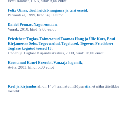
Eesti Raamat, 1973, hind: 5,00 eurot
Felix Oinas, Tuul heidab magama ja teisi esseid
,
Perioodika, 1999, hind: 4,00 eurot
Daniel Pennac, Nagu romaan
,
Varrak, 2010, hind: 9,00 eurot
Friedebert Tuglas. Toimetanud Toomas Haug ja Ülle Kurs, Eesti
Kirjameeste Selts. Tegevusolud. Tegelased. Tegevus. Friedebert
Tuglase kogutud teosed 13
,
Underi ja Tuglase Kirjanduskeskus, 2009, hind: 16,00 eurot
Koostanud Kattri Ezzoubi, Vanaaja lugemik
,
Avita, 2003, hind: 5,00 eurot
Keel ja kirjandus
all on 1454 raamatut. Klõpsa
siia
, et näha täielikku
loendit!