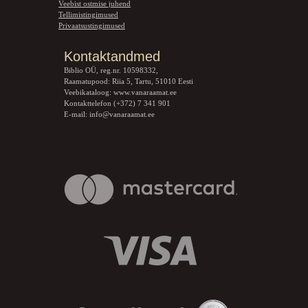
Veebist ostmise juhend
Tellimistingimused
Privaatsustingimused
Kontaktandmed
Biblio OÜ, reg.nr. 10598332,
Raamatupood: Riia 5, Tartu, 51010 Eesti
Veebikataloog:
www.vanaraamat.ee
Kontakttelefon (+372) 7 341 901
E-mail:
info@vanaraamat.ee