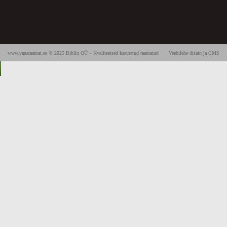
www.vanaraamat.ee © 2025 Biblio OÜ » Kvaliteetsed kasutatud raamatud
Veebilehe disain ja CMS