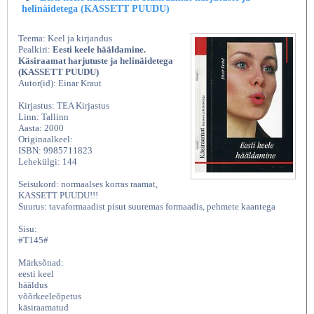
helinäidetega (KASSETT PUUDU)
Teema: Keel ja kirjandus
Pealkiri:
Eesti keele hääldamine.
Käsiraamat harjutuste ja helinäidetega
(KASSETT PUUDU)
Autor(id): Einar Kraut
Kirjastus: TEA Kirjastus
Linn: Tallinn
Aasta: 2000
Originaalkeel:
ISBN: 9985711823
Lehekülgi: 144
Seisukord: normaalses korras raamat,
KASSETT PUUDU!!!
Suurus: tavaformaadist pisut suuremas formaadis, pehmete kaantega
Sisu:
#T145#
Märksõnad:
eesti keel
hääldus
võõrkeeleõpetus
käsiraamatud