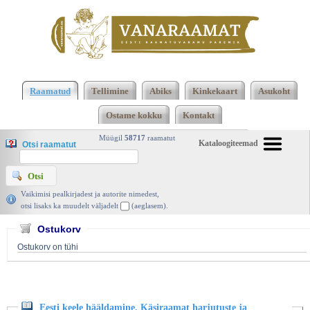
Klõpsa siia , et näha täielikku loendit!
Eesti keele
hääldamine. Käsiraamat harjutuste ja helinäidetega
Raamatud
Tellimine
Abiks
Kinkekaart
Asukoht
(KASSETT PUUDU), Einar Kraut, TEA Kirjastus
Ostame kokku
Kontakt
2000 | vanaraamat. ee
Müügil
58717
raamatut
Kataloogiteemad
Otsi raamatut
Vaikimisi pealkirjadest ja autorite nimedest,
otsi lisaks ka muudelt väljadelt
(aeglasem).
Ostukorv
Ostukorv on tühi
Eesti keele hääldamine. Käsiraamat harjutuste ja