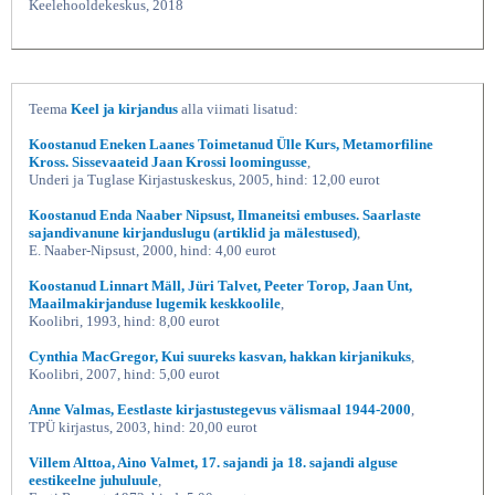
Keelehooldekeskus, 2018
Teema
Keel ja kirjandus
alla viimati lisatud:
Koostanud Eneken Laanes Toimetanud Ülle Kurs, Metamorfiline
Kross. Sissevaateid Jaan Krossi loomingusse
,
Underi ja Tuglase Kirjastuskeskus, 2005, hind: 12,00 eurot
Koostanud Enda Naaber Nipsust, Ilmaneitsi embuses. Saarlaste
sajandivanune kirjanduslugu (artiklid ja mälestused)
,
E. Naaber-Nipsust, 2000, hind: 4,00 eurot
Koostanud Linnart Mäll, Jüri Talvet, Peeter Torop, Jaan Unt,
Maailmakirjanduse lugemik keskkoolile
,
Koolibri, 1993, hind: 8,00 eurot
Cynthia MacGregor, Kui suureks kasvan, hakkan kirjanikuks
,
Koolibri, 2007, hind: 5,00 eurot
Anne Valmas, Eestlaste kirjastustegevus välismaal 1944-2000
,
TPÜ kirjastus, 2003, hind: 20,00 eurot
Villem Alttoa, Aino Valmet, 17. sajandi ja 18. sajandi alguse
eestikeelne juhuluule
,