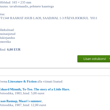
Mõõdud: 165 × 235 mm
Suurus: tavaformaadis, pehmete kaantega
Sisu:
#T134# RAAMAT ASUB LAOS, SAADAVAL 1-3 PÄEVA JOOKSUL. Y011
Märksõnad:
muinasjutud
ilukirjandus
ameerika
Hind:
6,00 EUR
Lisan ostukorvi
Teema
Literature & Fiction
alla viimati lisatud:
Eduard Männik, To-Too. The story of a Little Hare
,
Perioodika, 1983, hind: 5,00 eurot
Jaan Rannap, Maari´s summer
,
Perioodika, 1987, hind: 12,00 eurot