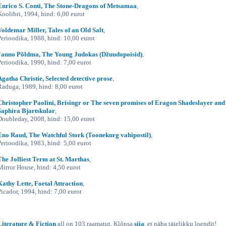
Enrico S. Conti, The Stone-Dragons of Metsamaa
,
Koolibri, 1994, hind: 6,00 eurot
Voldemar Miller, Tales of an Old Salt
,
Perioodika, 1988, hind: 10,00 eurot
Janno Põldma, The Young Judokas (Džuudopoisid)
,
Perioodika, 1990, hind: 7,00 eurot
Agatha Christie, Selected detective prose
,
Raduga, 1989, hind: 8,00 eurot
Christopher Paolini, Brisingr or The seven promises of Eragon Shadeslayer and
Saphira Bjartskular
,
Doubleday, 2008, hind: 15,00 eurot
Eno Raud, The Watchful Stork (Toonekurg vahipostil)
,
Perioodika, 1983, hind: 5,00 eurot
The Jolliest Term at St. Marthas
,
Mirror House, hind: 4,50 eurot
Kathy Lette, Foetal Attraction
,
Picador, 1994, hind: 7,00 eurot
Literature & Fiction
all on 103 raamatut. Klõpsa
siia
, et näha täielikku loendit!