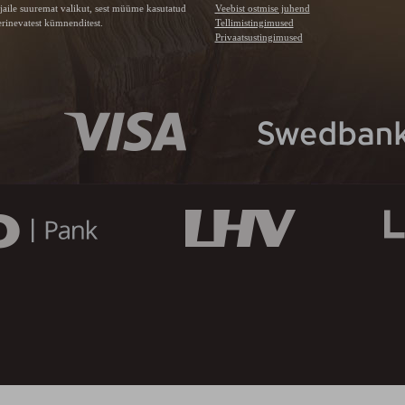
jaile suuremat valikut, sest müüme kasutatud
Veebist ostmise juhend
rinevatest kümnenditest.
Tellimistingimused
Privaatsustingimused