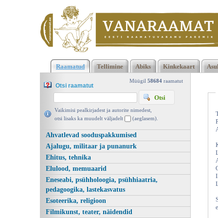
Klõpsa siia , et näha täielikku loendit!
The Stone-Dragons of
Raamatud
Tellimine
Abiks
Kinkekaart
Asu
Metsamaa, Enrico S. Conti, Koolibri 1994 | vanaraamat. ee
Müügil
58684
raamatut
Otsi raamatut
Vaikimisi pealkirjadest ja autorite nimedest,
otsi lisaks ka muudelt väljadelt
(aeglasem).
Ahvatlevad sooduspakkumised
Ajalugu, militaar ja punanurk
Ehitus, tehnika
Elulood, memuaarid
Eneseabi, psühholoogia, psühhiaatria,
pedagoogika, lastekasvatus
Esoteerika, religioon
Filmikunst, teater, näidendid