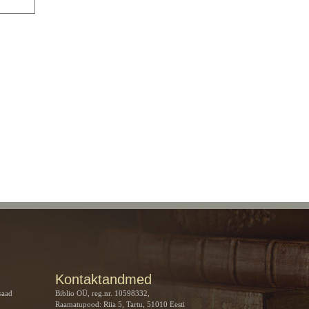
Kontaktandmed
saad
Biblio OÜ, reg.nr. 10598332,
Raamatupood: Riia 5, Tartu, 51010 Eesti