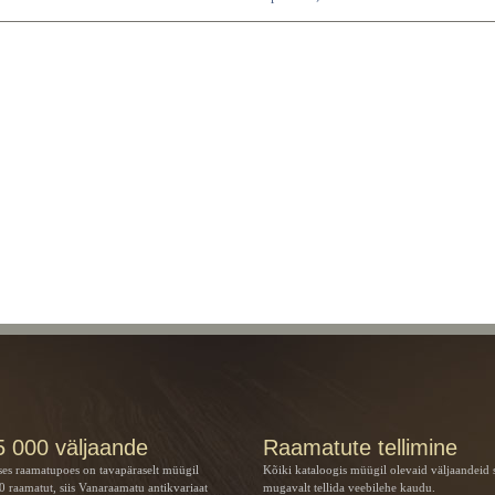
5 000 väljaande
Raamatute tellimine
ses raamatupoes on tavapäraselt müügil
Kõiki kataloogis müügil olevaid väljaandeid 
 raamatut, siis Vanaraamatu
antikvariaat
mugavalt tellida veebilehe kaudu.