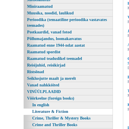
Miniraamatud
Muusika, noodid, laulikud
Perioodika (temaatiline perioodika vastavates
teemades)
Postkaardid, vanad fotod
Põllumajandus, loomakasvatus
Raamatud enne 1944-ndat aastat
Raamatud spordist
Raamatud teaduslikel teemadel
The Stone-Dragons of Metsamaa,
Reisijuhid, reisikirjad
Ristsõnad
Seiklusjutte maalt ja merelt
Vanad nahkköited
VINÜÜLPLAADID
Võõrkeelne (foreign books)
In english
Literature & Fiction
Crime, Thriller & Mystery Books
Crime and Thriller Books