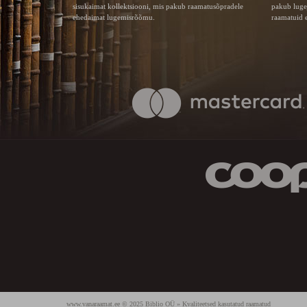
sisukaimat kollektsiooni, mis pakub raamatusõpradele
pakub luge
ehedaimat lugemisrõõmu.
raamatuid e
www.vanaraamat.ee © 2025 Biblio OÜ » Kvaliteetsed kasutatud raamatud