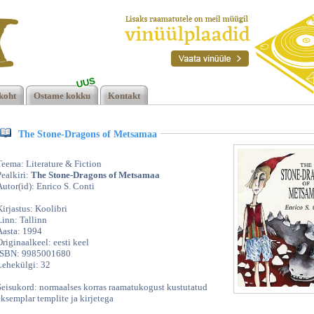
UUS
koht
Ostame kokku
Kontakt
The Stone-Dragons of Metsamaa
Teema: Literature & Fiction
Pealkiri:
The Stone-Dragons of Metsamaa
Autor(id): Enrico S. Conti
Kirjastus: Koolibri
Linn: Tallinn
Aasta: 1994
Originaalkeel: eesti keel
ISBN: 9985001680
Lehekülgi: 32
Seisukord: normaalses korras raamatukogust kustutatud
eksemplar templite ja kirjetega