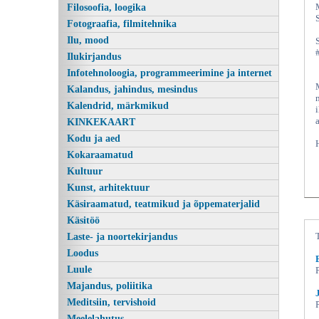
Filosoofia, loogika
Fotograafia, filmitehnika
Ilu, mood
Ilukirjandus
Infotehnoloogia, programmeerimine ja internet
Kalandus, jahindus, mesindus
Kalendrid, märkmikud
KINKEKAART
Kodu ja aed
Kokaraamatud
Kultuur
Kunst, arhitektuur
Käsiraamatud, teatmikud ja õppematerjalid
Käsitöö
Laste- ja noortekirjandus
Loodus
Luule
Majandus, poliitika
Meditsiin, tervishoid
Meelelahutus