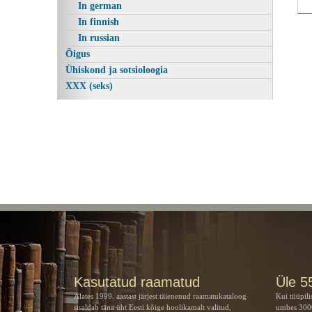
In german
In finnish
In russian
Õigus
Ühiskond ja sotsioloogia
XXX (seks)
Kasutatud raamatud
Üle 5
Alates 1999. aastast järjest täienenud raamatukataloog
Kui tüüpili
sisaldab täna üht Eesti kõige hoolikamalt valitud,
umbes 3000