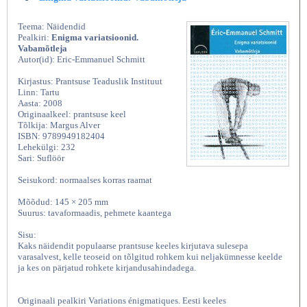
Teema: Näidendid
Pealkiri:
Enigma variatsioonid.
Vabamõtleja
Autor(id): Eric-Emmanuel Schmitt
Kirjastus: Prantsuse Teaduslik Instituut
Linn: Tartu
Aasta: 2008
Originaalkeel: prantsuse keel
Tõlkija: Margus Alver
ISBN: 9789949182404
Lehekülgi: 232
Sari: Suflöör
Seisukord: normaalses korras raamat
Mõõdud: 145 × 205 mm
Suurus: tavaformaadis, pehmete kaantega
Sisu:
Kaks näidendit populaarse prantsuse keeles kirjutava sulesepa
varasalvest, kelle teoseid on tõlgitud rohkem kui neljakümnesse keelde
ja kes on pärjatud rohkete kirjandusahindadega.
Originaali pealkiri Variations énigmatiques. Eesti keeles