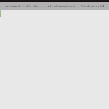
www.vanaraamat.ee © 2025 Biblio OÜ » Kvaliteetsed kasutatud raamatud
Veebilehe disain ja CMS