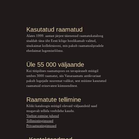
Kasutatud raamatud
Alates 1999. aastast järjest täienenud raamatukataloog
sisaldab täna üht Eesti kõige hoolikamalt valitud,
sisukaimat kollektsiooni, mis pakub raamatusõpradele
ehedaimat lugemisrõõmu.
Üle 55 000 väljaande
Kui tüüpilises raamatupoes on tavapäraselt müügil
umbes 3000 raamatut, siis Vanaraamatu
antikvariaat
pakub lugejaile suuremat valikut, sest müüme kasutatud
raamatuid erinevatest kümnenditest.
Raamatute tellimine
Kõiki kataloogis müügil olevaid väljaandeid saad
mugavalt tellida veebilehe kaudu.
Veebist ostmise juhend
Tellimistingimused
Privaatsustingimused