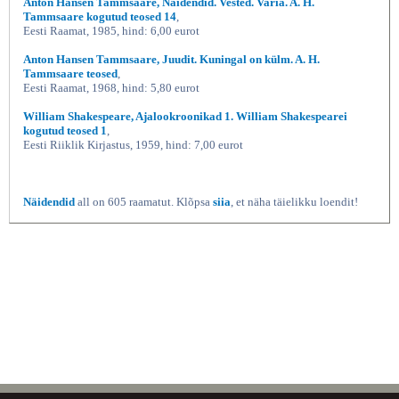
Anton Hansen Tammsaare, Näidendid. Vested. Varia. A. H.
Tammsaare kogutud teosed 14
,
Eesti Raamat, 1985, hind: 6,00 eurot
Anton Hansen Tammsaare, Juudit. Kuningal on külm. A. H.
Tammsaare teosed
,
Eesti Raamat, 1968, hind: 5,80 eurot
William Shakespeare, Ajalookroonikad 1. William Shakespearei
kogutud teosed 1
,
Eesti Riiklik Kirjastus, 1959, hind: 7,00 eurot
Näidendid
all on 605 raamatut. Klõpsa
siia
, et näha täielikku loendit!