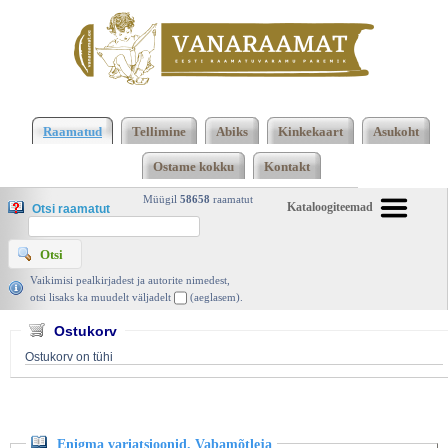
Klõpsa siia , et näha täielikku loendit!
Enigma
variatsioonid. Vabamõtleja, Eric-Emmanuel
Raamatud
Tellimine
Abiks
Kinkekaart
Asukoht
Schmitt, Prantsuse Teaduslik Instituut 2008 |
Ostame kokku
Kontakt
vanaraamat. ee
Müügil
58658
raamatut
Kataloogiteemad
Otsi raamatut
Vaikimisi pealkirjadest ja autorite nimedest,
otsi lisaks ka muudelt väljadelt
(aeglasem).
Ostukorv
Ostukorv on tühi
Enigma variatsioonid. Vabamõtleja