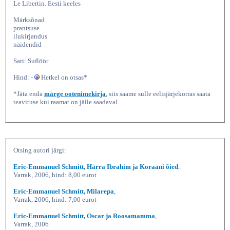
Le Libertin. Eesti keeles
Märksõnad
prantsuse
ilukirjandus
näidendid
Sari: Suflöör
Hind: -
Hetkel on otsas*
*Jäta enda
märge ootenimekirja
, siis saame sulle eelisjärjekorras saata
teavituse kui raamat on jälle saadaval.
Enigma variatsioonid Vabamõtleja, Eric-
Emmanuel
Otsing autori järgi:
Eric-Emmanuel Schmitt, Härra Ibrahim ja Koraani õied
,
Varrak, 2006, hind: 8,00 eurot
Eric-Emmanuel Schmitt, Milarepa
,
Varrak, 2006, hind: 7,00 eurot
Eric-Emmanuel Schmitt, Oscar ja Roosamamma
,
Varrak, 2006