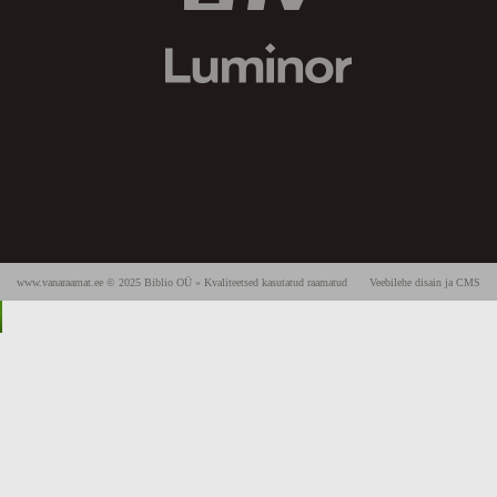
www.vanaraamat.ee © 2025 Biblio OÜ » Kvaliteetsed kasutatud raamatud
Veebilehe disain ja CMS