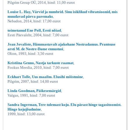
Pilgrim Group OÜ, 2014, hind: 11,00 eurot
Louise L. Hay, Värvid ja numbrid. Sinu isiklikud vibratsioonid, mis
muudavad päeva paremaks
,
Nebadon, 2014, hind: 17,00 eurot
toimetanud Ene Poll, Eesti nõiad
,
Eesti Päevaleht, 2004, hind: 7,00 eurot
Jean Jovaliste, Hämmastavalt ajakohane Nostradamus. Prantsuse
arsti M. de Nostre-Dame ennustusi
,
Olion, 1993, hind: 3,50 eurot
Kristiina Genno, Nastja tarkuste raamat
,
Fookus Meedia, 2010, hind: 7,00 eurot
Eckhart Tolle, Uus maailm. Elusihi mõistmine
,
Pilgrim, 2007, hind: 14,00 eurot
Linda Goodman, Päikesemärgid
,
Valgus, 1991, hind: 7,00 eurot
Sandra Ingerman, Tere tulemast koju. Elu pärast hinge tagasitoomist.
Hinge kojujõudmine
,
1999, hind: 13,00 eurot