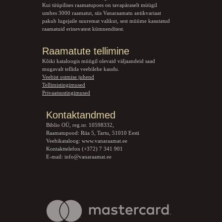
Kui tüüpilises raamatupoes on tavapäraselt müügil
umbes 3000 raamatut, siis Vanaraamatu
antikvariaat
pakub lugejaile suuremat valikut, sest müüme kasutatud
raamatuid erinevatest kümnenditest.
Raamatute tellimine
Kõiki kataloogis müügil olevaid väljaandeid saad
mugavalt tellida veebilehe kaudu.
Veebist ostmise juhend
Tellimistingimused
Privaatsustingimused
Kontaktandmed
Biblio OÜ, reg.nr. 10598332,
Raamatupood: Riia 5, Tartu, 51010 Eesti
Veebikataloog:
www.vanaraamat.ee
Kontakttelefon (+372) 7 341 901
E-mail:
info@vanaraamat.ee