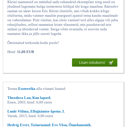
Kleini raamatuid on müüdud sadu tuhandeid eksemplare ning need on
jõudnud lugematu hulga inimesteni kõikjal üle kogu maailma. Käesolev
raamat on särav kroon Eric Kleini elutööle, mis võtab kokku kõige
olulisema, mida vaimne maailm praegusel ajastul tema kaudu maailmale
on vahendamas. Pole oluline, kas olete vaimsel teel alles algaja või juba
edasijõudnu, sellest raamatust leiate sõnumeid, mis puudutavad teie
südant ja ülendavad vaimu. Seega võite avastada, et soovite seda
raamatut ikka ja jälle uuesti lugeda.
Õnnistatud teekonda kodu poole!
Hind:
11,00 EUR
Püha teekond Olulised õpetused
Lisan ostukorvi
Teema
Esoteerika
alla viimati lisatud:
Theodora Lau, Kuu lapsed
,
Ersen, 2003, hind: 6,00 eurot
Luule Viilma, Ellujäämise õpetus. I
,
Varrak, 2015, hind: 6,00 eurot
Hedvig Evert. Toimetanud: Eve Võsu, Õnnekunstnik
,