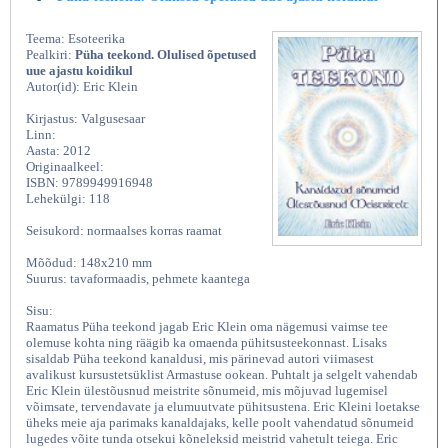
Teema: Esoteerika
Pealkiri:
Püha teekond. Olulised õpetused
uue ajastu koidikul
Autor(id): Eric Klein
Kirjastus: Valgusesaar
Linn:
Aasta: 2012
Originaalkeel:
ISBN: 9789949916948
Lehekülgi: 118
Seisukord: normaalses korras raamat
Mõõdud: 148x210 mm
Suurus: tavaformaadis, pehmete kaantega
Sisu:
Raamatus Püha teekond jagab Eric Klein oma nägemusi vaimse tee
olemuse kohta ning räägib ka omaenda pühitsusteekonnast. Lisaks
sisaldab Püha teekond kanaldusi, mis pärinevad autori viimasest
avalikust kursustetsüklist Armastuse ookean. Puhtalt ja selgelt vahendab
Eric Klein ülestõusnud meistrite sõnumeid, mis mõjuvad lugemisel
võimsate, tervendavate ja elumuutvate pühitsustena. Eric Kleini loetakse
üheks meie aja parimaks kanaldajaks, kelle poolt vahendatud sõnumeid
lugedes võite tunda otsekui kõneleksid meistrid vahetult teiega. Eric