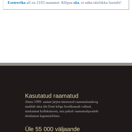
Esoteerika
all on 2103 raamatut. Klõpsa
siia
, et näha täielikku loendit!
Kasutatud raamatud
Alates 1999. aastast järjest täienenud raamatukataloog
sisaldab täna üht Eesti kõige hoolikamalt valitud,
sisukaimat kollektsiooni, mis pakub raamatusõpradele
ehedaimat lugemisrõõmu.
Üle 55 000 väljaande