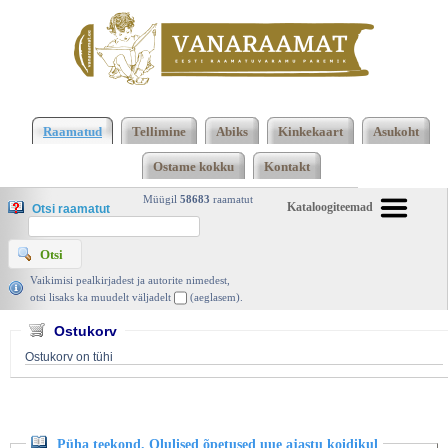
Klõpsa siia , et näha täielikku loendit!
Püha
teekond. Olulised õpetused uue ajastu koidikul,
Raamatud
Tellimine
Abiks
Kinkekaart
Asukoht
Eric Klein, Valgusesaar 2012 | vanaraamat. ee
Ostame kokku
Kontakt
Müügil
58683
raamatut
Kataloogiteemad
Otsi raamatut
Vaikimisi pealkirjadest ja autorite nimedest,
otsi lisaks ka muudelt väljadelt
(aeglasem).
Ostukorv
Ostukorv on tühi
Püha teekond. Olulised õpetused uue ajastu koidikul