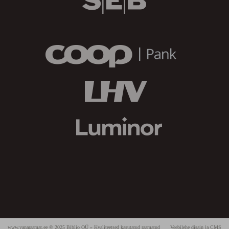
www.vanaraamat.ee © 2025 Biblio OÜ » Kvaliteetsed kasutatud raamatud
Veebilehe disain ja CMS