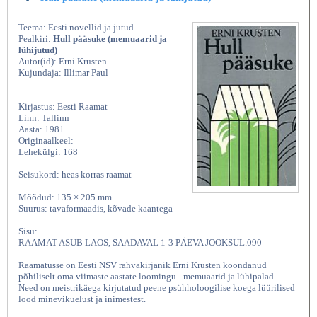
Teema: Eesti novellid ja jutud
Pealkiri:
Hull pääsuke (memuaarid ja
lühijutud)
Autor(id): Erni Krusten
Kujundaja: Illimar Paul
Kirjastus: Eesti Raamat
Linn: Tallinn
Aasta: 1981
Originaalkeel:
Lehekülgi: 168
Seisukord: heas korras raamat
Mõõdud: 135 × 205 mm
Suurus: tavaformaadis, kõvade kaantega
Sisu:
RAAMAT ASUB LAOS, SAADAVAL 1-3 PÄEVA JOOKSUL.090
Raamatusse on Eesti NSV rahvakirjanik Erni Krusten koondanud
põhiliselt oma viimaste aastate loomingu - memuaarid ja lühipalad
Need on meistrikäega kirjutatud peene psühholoogilise koega lüürilised
lood minevikuelust ja inimestest.