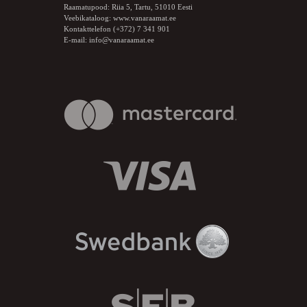
Raamatupood: Riia 5, Tartu, 51010 Eesti
Veebikataloog:
www.vanaraamat.ee
Kontakttelefon (+372) 7 341 901
E-mail:
info@vanaraamat.ee