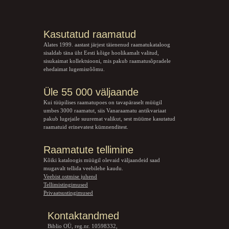
Kasutatud raamatud
Alates 1999. aastast järjest täienenud raamatukataloog
sisaldab täna üht Eesti kõige hoolikamalt valitud,
sisukaimat kollektsiooni, mis pakub raamatusõpradele
ehedaimat lugemisrõõmu.
Üle 55 000 väljaande
Kui tüüpilises raamatupoes on tavapäraselt müügil
umbes 3000 raamatut, siis Vanaraamatu
antikvariaat
pakub lugejaile suuremat valikut, sest müüme kasutatud
raamatuid erinevatest kümnenditest.
Raamatute tellimine
Kõiki kataloogis müügil olevaid väljaandeid saad
mugavalt tellida veebilehe kaudu.
Veebist ostmise juhend
Tellimistingimused
Privaatsustingimused
Kontaktandmed
Biblio OÜ, reg.nr. 10598332,