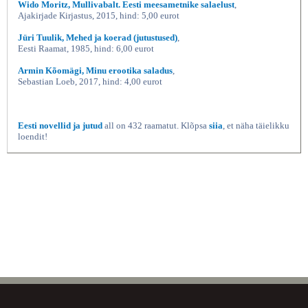
Wido Moritz, Mullivabalt. Eesti meesametnike salaelust
,
Ajakirjade Kirjastus, 2015, hind: 5,00 eurot
Jüri Tuulik, Mehed ja koerad (jutustused)
,
Eesti Raamat, 1985, hind: 6,00 eurot
Armin Kõomägi, Minu erootika saladus
,
Sebastian Loeb, 2017, hind: 4,00 eurot
Eesti novellid ja jutud
all on 432 raamatut. Klõpsa
siia
, et näha täielikku
loendit!