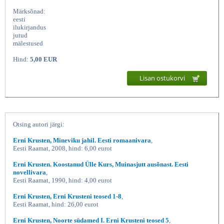
Märksõnad:
eesti
ilukirjandus
jutud
mälestused
Hind:
5,00 EUR
Lisan ostukorvi
Hull pääsuke (memuaarid ja
Otsing autori järgi:
Erni Krusten, Mineviku jahil. Eesti romaanivara
,
Eesti Raamat, 2008, hind: 6,00 eurot
Erni Krusten. Koostanud Ülle Kurs, Muinasjutt ausõnast. Eesti
novellivara
,
Eesti Raamat, 1990, hind: 4,00 eurot
Erni Krusten, Erni Krusteni teosed 1-8
,
Eesti Raamat, hind: 26,00 eurot
Erni Krusten, Noorte südamed I. Erni Krusteni teosed 5
,