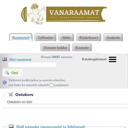
Klõpsa siia , et näha täielikku loendit!
Hull pääsuke
(memuaarid ja lühijutud), Erni Krusten, Eesti
Raamatud
Tellimine
Abiks
Kinkekaart
Asukoht
Raamat 1981 | vanaraamat. ee
Ostame kokku
Kontakt
Müügil
58685
raamatut
Kataloogiteemad
Otsi raamatut
Vaikimisi pealkirjadest ja autorite nimedest,
otsi lisaks ka muudelt väljadelt
(aeglasem).
Ostukorv
Ostukorv on tühi
Hull pääsuke (memuaarid ja lühijutud)