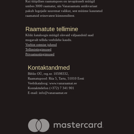
Kui tüüpilises raamatupoes on tavapäraselt müügil
umbes 3000 raamatut, siis Vanaraamatu
antikvariaat
pakub lugejaile suuremat valikut, sest müüme kasutatud
raamatuid erinevatest kümnenditest.
Raamatute tellimine
Kõiki kataloogis müügil olevaid väljaandeid saad
mugavalt tellida veebilehe kaudu.
Veebist ostmise juhend
Tellimistingimused
Privaatsustingimused
Kontaktandmed
Biblio OÜ, reg.nr. 10598332,
Raamatupood: Riia 5, Tartu, 51010 Eesti
Veebikataloog:
www.vanaraamat.ee
Kontakttelefon (+372) 7 341 901
E-mail:
info@vanaraamat.ee