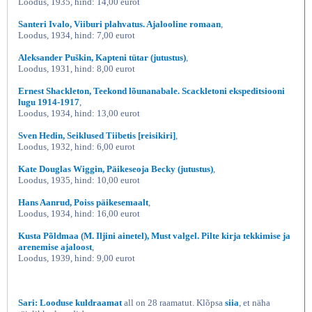
Loodus, 1935, hind: 14,00 eurot
Santeri Ivalo, Viiburi plahvatus. Ajalooline romaan
,
Loodus, 1934, hind: 7,00 eurot
Aleksander Puškin, Kapteni tütar (jutustus)
,
Loodus, 1931, hind: 8,00 eurot
Ernest Shackleton, Teekond lõunanabale. Scackletoni ekspeditsiooni
lugu 1914-1917
,
Loodus, 1934, hind: 13,00 eurot
Sven Hedin, Seiklused Tiibetis [reisikiri]
,
Loodus, 1932, hind: 6,00 eurot
Kate Douglas Wiggin, Päikeseoja Becky (jutustus)
,
Loodus, 1935, hind: 10,00 eurot
Hans Aanrud, Poiss päikesemaalt
,
Loodus, 1934, hind: 16,00 eurot
Kusta Põldmaa (M. Iljini ainetel), Must valgel. Pilte kirja tekkimise ja
arenemise ajaloost
,
Loodus, 1939, hind: 9,00 eurot
Sari: Looduse kuldraamat
all on 28 raamatut. Klõpsa
siia
, et näha