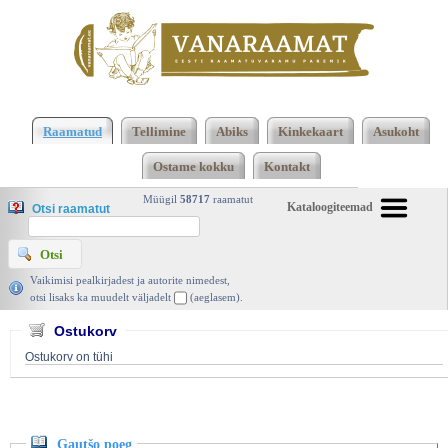
Klõpsa siia , et näha täielikku loendit!
Gautšo poeg,
Franz Treller, Loodus 1935 | vanaraamat. ee
Raamatud
Tellimine
Abiks
Kinkekaart
Asukoht
Ostame kokku
Kontakt
Müügil
58717
raamatut
Kataloogiteemad
Otsi raamatut
Vaikimisi pealkirjadest ja autorite nimedest,
otsi lisaks ka muudelt väljadelt
(aeglasem).
Ostukorv
Ostukorv on tühi
Gautšo poeg