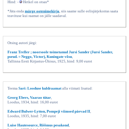
Hind: -
Hetkel on otsas*
*Jäta enda
märge ootenimekirja
, siis saame sulle eelisjärjekorras saata
teavituse kui raamat on jälle saadaval.
Otsing autori järgi:
Franz Treller ; noorsoole toimetanud Jursi Sander (Jursi Sander,
pseud. = Neggo, Victor), Kuningate võsu
,
Gautšo poeg, Franz Treller,
Tallinna Eesti Kirjastus-Ühisus, 1925, hind: 9,00 eurot
Teema
Sari: Looduse kuldraamat
alla viimati lisatud:
Georg Ebers, Vaarao tütar
,
Loodus, 1934, hind: 16,00 eurot
Edward Bulwer-Lytton, Pompeji viimsed päevad II
,
Loodus, 1935, hind: 7,00 eurot
Luise Hautesource, Rõõmus pesakond
,