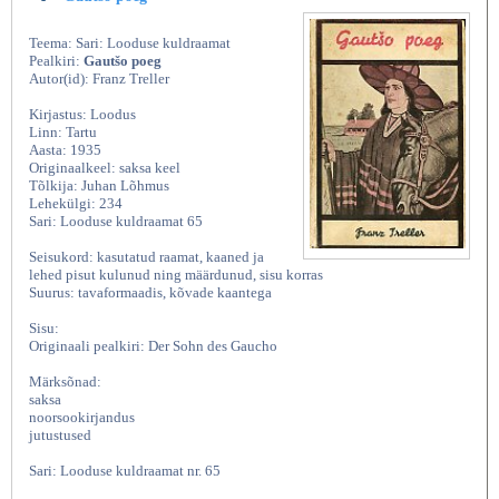
Teema: Sari: Looduse kuldraamat
Pealkiri:
Gautšo poeg
Autor(id): Franz Treller
Kirjastus: Loodus
Linn: Tartu
Aasta: 1935
Originaalkeel: saksa keel
Tõlkija: Juhan Lõhmus
Lehekülgi: 234
Sari: Looduse kuldraamat 65
Seisukord: kasutatud raamat, kaaned ja
lehed pisut kulunud ning määrdunud, sisu korras
Suurus: tavaformaadis, kõvade kaantega
Sisu:
Originaali pealkiri: Der Sohn des Gaucho
Märksõnad:
saksa
noorsookirjandus
jutustused
Sari: Looduse kuldraamat nr. 65