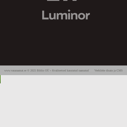
www.vanaraamat.ee © 2025 Biblio OÜ » Kvaliteetsed kasutatud raamatud
Veebilehe disain ja CMS