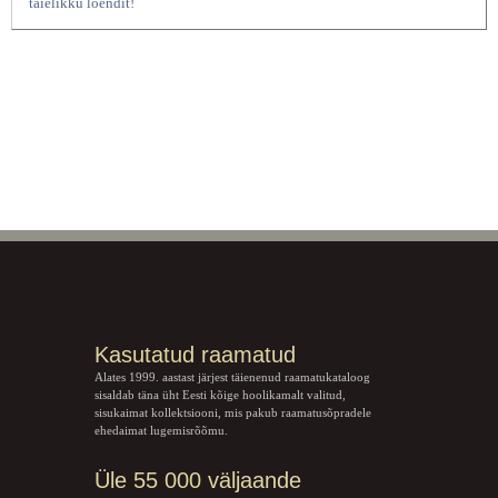
täielikku loendit!
Kasutatud raamatud
Alates 1999. aastast järjest täienenud raamatukataloog
sisaldab täna üht Eesti kõige hoolikamalt valitud,
sisukaimat kollektsiooni, mis pakub raamatusõpradele
ehedaimat lugemisrõõmu.
Üle 55 000 väljaande