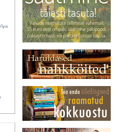
. Õpik
i