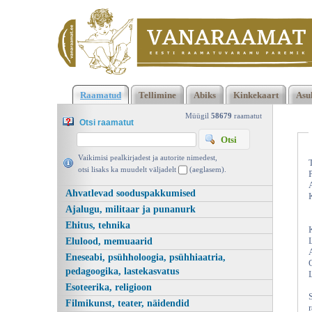
Klõpsa siia , et näha täielikku loendit!
Matemaatiline analüüs II
Raamatud
Tellimine
Abiks
Kinkekaart
Asu
Gunnar Kangro, Valgus 1968 | vanaraamat. ee
Müügil
58679
raamatut
Otsi raamatut
Vaikimisi pealkirjadest ja autorite nimedest,
otsi lisaks ka muudelt väljadelt
(aeglasem).
Ahvatlevad sooduspakkumised
Ajalugu, militaar ja punanurk
Ehitus, tehnika
Elulood, memuaarid
Eneseabi, psühholoogia, psühhiaatria,
pedagoogika, lastekasvatus
Esoteerika, religioon
Filmikunst, teater, näidendid