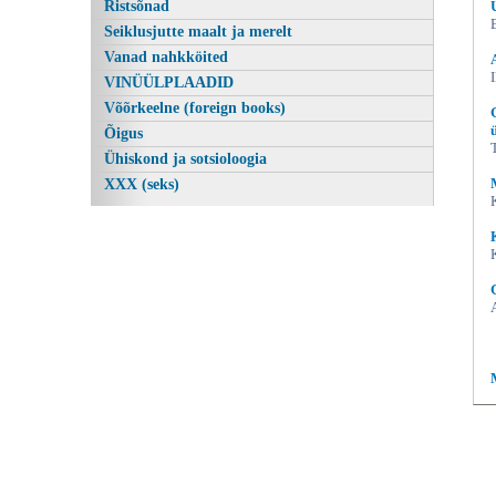
Ristsõnad
Seiklusjutte maalt ja merelt
Vanad nahkköited
VINÜÜLPLAADID
Võõrkeelne (foreign books)
Õigus
Ühiskond ja sotsioloogia
XXX (seks)