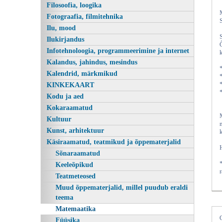
Filosoofia, loogika
Fotograafia, filmitehnika
Ilu, mood
Ilukirjandus
Infotehnoloogia, programmeerimine ja internet
Kalandus, jahindus, mesindus
Kalendrid, märkmikud
KINKEKAART
Kodu ja aed
Kokaraamatud
Kultuur
Kunst, arhitektuur
Käsiraamatud, teatmikud ja õppematerjalid
Sõnaraamatud
Keeleõpikud
Teatmeteosed
Muud õppematerjalid, millel puudub eraldi
teema
Matemaatika
Füüsika