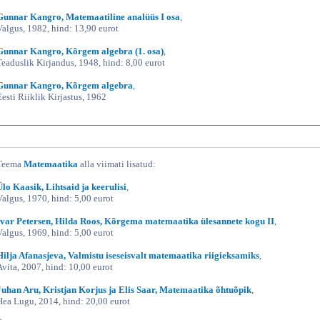
Gunnar Kangro, Matemaatiline analüüs I osa
,
Valgus, 1982, hind: 13,90 eurot
Gunnar Kangro, Kõrgem algebra (1. osa)
,
Teaduslik Kirjandus, 1948, hind: 8,00 eurot
Gunnar Kangro, Kõrgem algebra
,
Eesti Riiklik Kirjastus, 1962
Teema
Matemaatika
alla viimati lisatud:
Ülo Kaasik, Lihtsaid ja keerulisi
,
Valgus, 1970, hind: 5,00 eurot
Ivar Petersen, Hilda Roos, Kõrgema matemaatika ülesannete kogu II
,
Valgus, 1969, hind: 5,00 eurot
Hilja Afanasjeva, Valmistu iseseisvalt matemaatika riigieksamiks
,
Avita, 2007, hind: 10,00 eurot
Juhan Aru, Kristjan Korjus ja Elis Saar, Matemaatika õhtuõpik
,
Hea Lugu, 2014, hind: 20,00 eurot