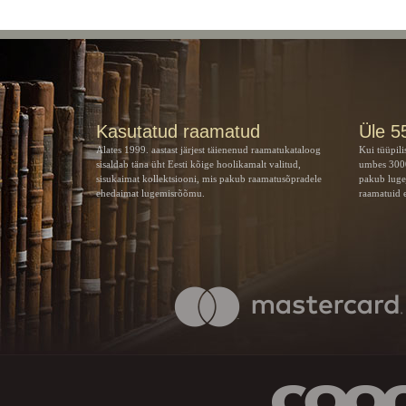
Kasutatud raamatud
Üle 5
Alates 1999. aastast järjest täienenud raamatukataloog
Kui tüüpili
sisaldab täna üht Eesti kõige hoolikamalt valitud,
umbes 3000
sisukaimat kollektsiooni, mis pakub raamatusõpradele
pakub luge
ehedaimat lugemisrõõmu.
raamatuid e