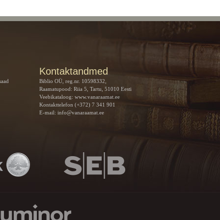
Kontaktandmed
saad
Biblio OÜ, reg.nr. 10598332,
Raamatupood: Riia 5, Tartu, 51010 Eesti
Veebikataloog:
www.vanaraamat.ee
Kontakttelefon (+372) 7 341 901
E-mail:
info@vanaraamat.ee