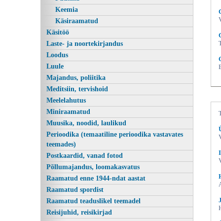
Keemia
Käsiraamatud
Käsitöö
Laste- ja noortekirjandus
Loodus
Luule
Majandus, poliitika
Meditsiin, tervishoid
Meelelahutus
Matemaatiline analüüs II, Gunnar
Miniraamatud
Muusika, noodid, laulikud
Perioodika (temaatiline perioodika vastavates
teemades)
Postkaardid, vanad fotod
Põllumajandus, loomakasvatus
Raamatud enne 1944-ndat aastat
Raamatud spordist
Raamatud teaduslikel teemadel
Reisijuhid, reisikirjad