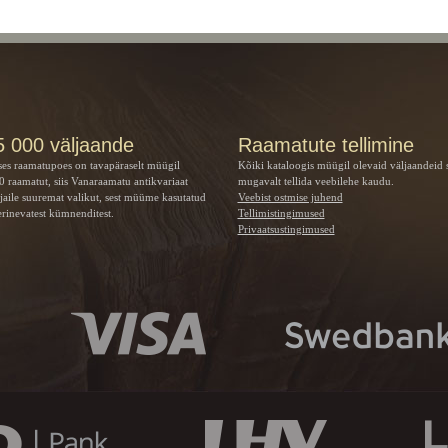
5 000 väljaande
Raamatute tellimine
ses raamatupoes on tavapäraselt müügil
Kõiki kataloogis müügil olevaid väljaandeid 
 raamatut, siis Vanaraamatu
antikvariaat
mugavalt tellida veebilehe kaudu.
jaile suuremat valikut, sest müüme kasutatud
Veebist ostmise juhend
rinevatest kümnenditest.
Tellimistingimused
Privaatsustingimused