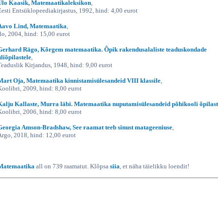
Ülo Kaasik, Matemaatikaleksikon
,
Eesti Entsüklopeediakirjastus, 1992, hind: 4,00 eurot
Aavo Lind, Matemaatika
,
Ilo, 2004, hind: 15,00 eurot
Gerhard Rägo, Kõrgem matemaatika. Õpik rakendusalaliste teaduskondade
üliõpilastele
,
Teaduslik Kirjandus, 1948, hind: 9,00 eurot
Mart Oja, Matemaatika kinnistamisülesandeid VIII klassile
,
Koolibri, 2009, hind: 8,00 eurot
Kalju Kallaste, Murra läbi. Matemaatika nuputamisülesandeid põhikooli õpilast
Koolibri, 2006, hind: 8,00 eurot
Georgia Amson-Bradshaw, See raamat teeb sinust matageeniuse
,
Argo, 2018, hind: 12,00 eurot
Matemaatika
all on 739 raamatut. Klõpsa
siia
, et näha täielikku loendit!