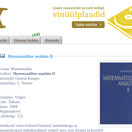
UUS
,
koht
Ostame kokku
Kontakt
Matemaatiline analüüs II
Teema: Matemaatika
Pealkiri:
Matemaatiline analüüs II
Autor(id): Gunnar Kangro
Kujundaja: L. Auriste
Kirjastus: Valgus
Linn: Tallinn
Aasta: 1968
Originaalkeel:
Lehekülgi: 522
Seisukord: üsna kulunud kaaned, raamatukogu ja
raamatukogust mahakandmise tempel sees, sisu olemas ja korralik