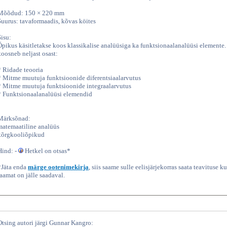
Mõõdud: 150 × 220 mm
Suurus: tavaformaadis, kõvas köites
Sisu:
Õpikus käsitletakse koos klassikalise analüüsiga ka funktsionaalanalüüsi elemente
koosneb neljast osast:
* Ridade teooria
* Mitme muutuja funktsioonide diferentsiaalarvutus
* Mitme muutuja funktsioonide integraalarvutus
* Funktsionaalanalüüsi elemendid
Märksõnad:
matemaatiline analüüs
kõrgkooliõpikud
Hind: -
Hetkel on otsas*
*Jäta enda
märge ootenimekirja
, siis saame sulle eelisjärjekorras saata teavituse ku
raamat on jälle saadaval.
Otsing autori järgi Gunnar Kangro: