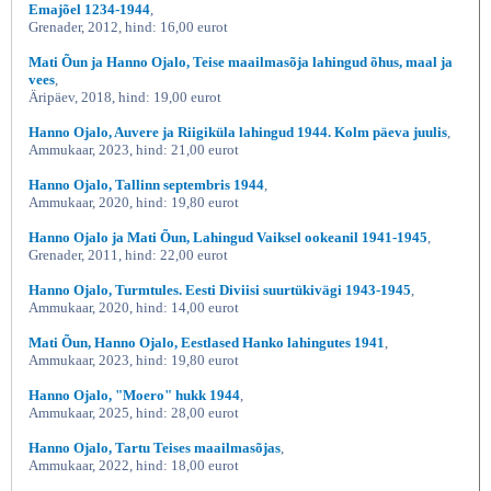
Emajõel 1234-1944
,
Grenader, 2012, hind: 16,00 eurot
Mati Õun ja Hanno Ojalo, Teise maailmasõja lahingud õhus, maal ja
vees
,
Äripäev, 2018, hind: 19,00 eurot
Hanno Ojalo, Auvere ja Riigiküla lahingud 1944. Kolm päeva juulis
,
Ammukaar, 2023, hind: 21,00 eurot
Hanno Ojalo, Tallinn septembris 1944
,
Ammukaar, 2020, hind: 19,80 eurot
Hanno Ojalo ja Mati Õun, Lahingud Vaiksel ookeanil 1941-1945
,
Grenader, 2011, hind: 22,00 eurot
Hanno Ojalo, Turmtules. Eesti Diviisi suurtükivägi 1943-1945
,
Ammukaar, 2020, hind: 14,00 eurot
Mati Õun, Hanno Ojalo, Eestlased Hanko lahingutes 1941
,
Ammukaar, 2023, hind: 19,80 eurot
Hanno Ojalo, "Moero" hukk 1944
,
Ammukaar, 2025, hind: 28,00 eurot
Hanno Ojalo, Tartu Teises maailmasõjas
,
Ammukaar, 2022, hind: 18,00 eurot