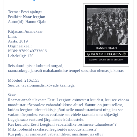
Teema: Eesti ajalugu
Pealkiri:
Noor leegion
Autor(id): Hanno Ojalo
Kirjastus: Ammukaar
Linn:
Aasta: 2019
Originaalkeel:
ISBN: 9789949733606
Lehekülgi: 120
Seisukord: pisut kulunud nurgad,
raamatukogu ja sealt mahakandmise tempel sees, sisu olemas ja korras
Mõõdud: 216x155
Suurus: tavaformaadis, kõvade kaantega
Sisu:
Raamat annab ülevaate Eesti Leegioni esimestest kuudest, kui see väeosa
moodustati tõepoolest vabatahtlikkuse alusel. Samuti on juttu sellest,
kuidas leegioni idee tekkis ja jõuti selle moodustamiseni ning kas see
variant tõepoolest vastas eestlaste soovidele taastada oma sõjavägi.
Lugeja saab vastused järgmistele küsimustele:
Kes kuulusid Eesti Leegioni vabatahtlike „esimesse tuhandesse“?
Miks loobusid sakslased leegionide moodustamisest?
Kui palju jäi esimestest vabatahtlikest maailmasõjas ellu?