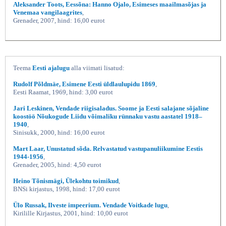
Aleksander Toots, Eessõna: Hanno Ojalo, Esimeses maailmasõjas ja
Venemaa vangilaagrites
,
Grenader, 2007, hind: 16,00 eurot
Teema
Eesti ajalugu
alla viimati lisatud:
Rudolf Põldmäe, Esimene Eesti üldlaulupidu 1869
,
Eesti Raamat, 1969, hind: 3,00 eurot
Jari Leskinen, Vendade riigisaladus. Soome ja Eesti salajane sõjaline
koostöö Nõukogude Liidu võimaliku rünnaku vastu aastatel 1918–
1940
,
Sinisukk, 2000, hind: 16,00 eurot
Mart Laar, Unustatud sõda. Relvastatud vastupanuliikumine Eestis
1944-1956
,
Grenader, 2005, hind: 4,50 eurot
Heino Tõnismägi, Ülekohtu toimikud
,
BNSi kirjastus, 1998, hind: 17,00 eurot
Ülo Russak, Ilveste impeerium. Vendade Voitkade lugu
,
Kirilille Kirjastus, 2001, hind: 10,00 eurot