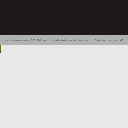
www.vanaraamat.ee © 2025 Biblio OÜ » Kvaliteetsed kasutatud raamatud
Veebilehe disain ja CMS