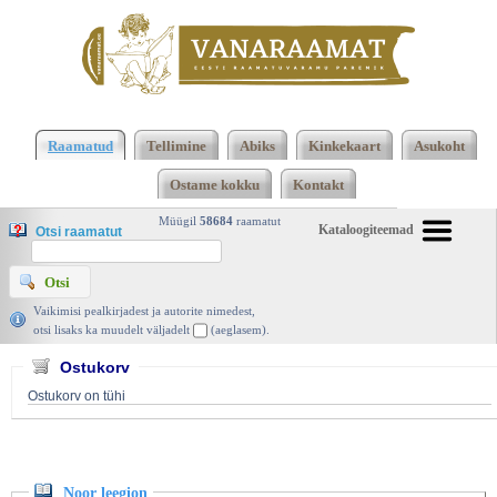
Klõpsa siia , et näha täielikku loendit!
Noor leegion,
Hanno Ojalo, Ammukaar 2019 | vanaraamat. ee
Raamatud
Tellimine
Abiks
Kinkekaart
Asukoht
Ostame kokku
Kontakt
Müügil
58684
raamatut
Kataloogiteemad
Otsi raamatut
Vaikimisi pealkirjadest ja autorite nimedest,
otsi lisaks ka muudelt väljadelt
(aeglasem).
Ostukorv
Ostukorv on tühi
Noor leegion