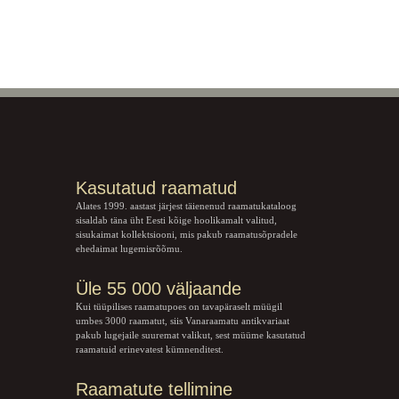
Kasutatud raamatud
Alates 1999. aastast järjest täienenud raamatukataloog
sisaldab täna üht Eesti kõige hoolikamalt valitud,
sisukaimat kollektsiooni, mis pakub raamatusõpradele
ehedaimat lugemisrõõmu.
Üle 55 000 väljaande
Kui tüüpilises raamatupoes on tavapäraselt müügil
umbes 3000 raamatut, siis Vanaraamatu
antikvariaat
pakub lugejaile suuremat valikut, sest müüme kasutatud
raamatuid erinevatest kümnenditest.
Raamatute tellimine