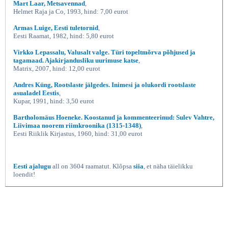
Mart Laar, Metsavennad
,
Helmet Raja ja Co, 1993, hind: 7,00 eurot
Armas Luige, Eesti tuletornid
,
Eesti Raamat, 1982, hind: 5,80 eurot
Virkko Lepassalu, Valusalt valge. Türi topeltmõrva põhjused ja
tagamaad. Ajakirjandusliku uurimuse katse
,
Matrix, 2007, hind: 12,00 eurot
Andres Küng, Rootslaste jälgedes. Inimesi ja olukordi rootslaste
asualadel Eestis
,
Kupar, 1991, hind: 3,50 eurot
Bartholomäus Hoeneke. Koostanud ja kommenteerinud: Sulev Vahtre,
Liivimaa noorem riimkroonika (1315-1348)
,
Eesti Riiklik Kirjastus, 1960, hind: 31,00 eurot
Eesti ajalugu
all on 3604 raamatut. Klõpsa
siia
, et näha täielikku
loendit!