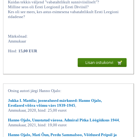
Kuidas tekkis väljend "vabatahtlikult sunniviisiliselt"?
Milline seos oli Eesti Leegionil ja Eesti Diviisil?
Kes oli see mees, kes astus esimesena vabatahtlikult Eesti Leegioni
ridadesse?
Märksõnad:
Ammukaar
Hind:
15,00 EUR
Lisan ostukorvi
Noor leegion, Hanno Ojalo,
Otsing autori järgi Hanno Ojalo:
Jukka I. Mattila; joonealused märkused: Hanno Ojalo,
Eestlased võõra võimu väes 1939-1945
,
Ammukaar, 2020, hind: 25,00 eurot
Hanno Ojalo, Unustatud väeosa. Admiral Pitka Löögiüksus 1944
,
Ammukaar, 2021, hind: 19,00 eurot
Hanno Ojalo, Mati Õun, Peedu Sammalsoo, Võitlused Peipsil ja