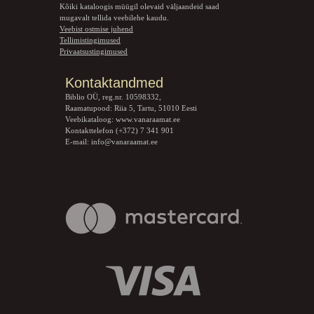
Kõiki kataloogis müügil olevaid väljaandeid saad
mugavalt tellida veebilehe kaudu.
Veebist ostmise juhend
Tellimistingimused
Privaatsustingimused
Kontaktandmed
Biblio OÜ, reg.nr. 10598332,
Raamatupood: Riia 5, Tartu, 51010 Eesti
Veebikataloog:
www.vanaraamat.ee
Kontakttelefon (+372) 7 341 901
E-mail:
info@vanaraamat.ee