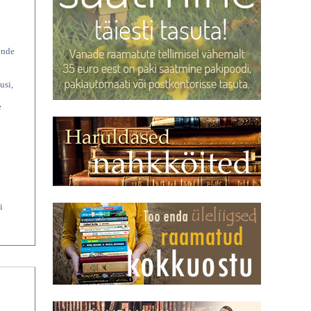
ende
usi,
e
i