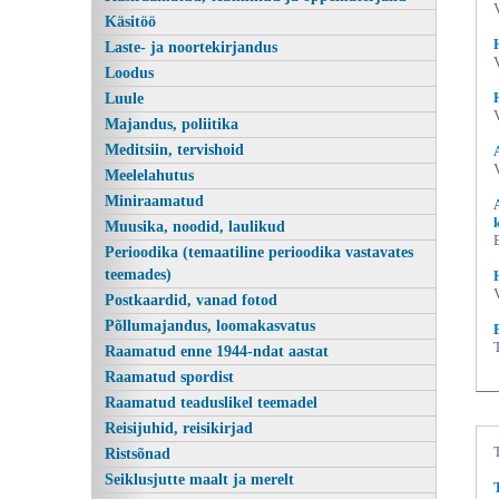
Käsitöö
Laste- ja noortekirjandus
Loodus
Luule
Majandus, poliitika
Meditsiin, tervishoid
Meelelahutus
Miniraamatud
Muusika, noodid, laulikud
Abiks keskküttekatla kütjale, Harri
Perioodika (temaatiline perioodika vastavates
teemades)
Postkaardid, vanad fotod
Põllumajandus, loomakasvatus
Raamatud enne 1944-ndat aastat
Raamatud spordist
Raamatud teaduslikel teemadel
Reisijuhid, reisikirjad
Ristsõnad
Seiklusjutte maalt ja merelt