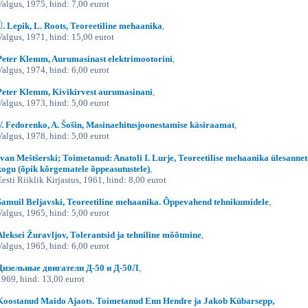
Valgus, 1975, hind: 7,00 eurot
Ü. Lepik, L. Roots, Teoreetiline mehaanika
,
Valgus, 1971, hind: 15,00 eurot
Peter Klemm, Aurumasinast elektrimootorini
,
Valgus, 1974, hind: 6,00 eurot
Peter Klemm, Kivikirvest aurumasinani
,
Valgus, 1973, hind: 5,00 eurot
V. Fedorenko, A. Šošin, Masinaehitusjoonestamise käsiraamat
,
Valgus, 1978, hind: 5,00 eurot
Ivan Meštšerski; Toimetanud: Anatoli I. Lurje, Teoreetilise mehaanika ülesannet
kogu (õpik kõrgematele õppeasutustele)
,
Eesti Riiklik Kirjastus, 1961, hind: 8,00 eurot
Samuil Beljavski, Teoreetiline mehaanika. Õppevahend tehnikumidele
,
Valgus, 1965, hind: 5,00 eurot
Aleksei Žuravljov, Tolerantsid ja tehniline mõõtmine
,
Valgus, 1965, hind: 6,00 eurot
Дизельные двигатели Д-50 и Д-50Л
,
1969, hind: 13,00 eurot
Koostanud Maido Ajaots. Toimetanud Enn Hendre ja Jakob Kübarsepp,