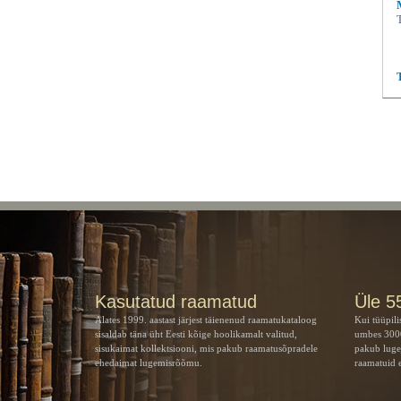
Kasutatud raamatud
Üle 5
Alates 1999. aastast järjest täienenud raamatukataloog
Kui tüüpili
sisaldab täna üht Eesti kõige hoolikamalt valitud,
umbes 3000
sisukaimat kollektsiooni, mis pakub raamatusõpradele
pakub luge
ehedaimat lugemisrõõmu.
raamatuid e