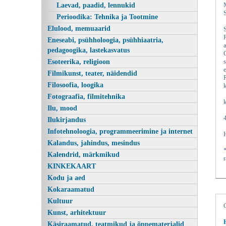
Laevad, paadid, lennukid
Perioodika: Tehnika ja Tootmine
Elulood, memuaarid
Eneseabi, psühholoogia, psühhiaatria,
pedagoogika, lastekasvatus
Esoteerika, religioon
Filmikunst, teater, näidendid
Filosoofia, loogika
Fotograafia, filmitehnika
Ilu, mood
Ilukirjandus
Infotehnoloogia, programmeerimine ja internet
Kalandus, jahindus, mesindus
Kalendrid, märkmikud
KINKEKAART
Kodu ja aed
Kokaraamatud
Kultuur
Kunst, arhitektuur
Käsiraamatud, teatmikud ja õppematerjalid