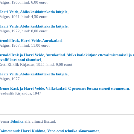
Valgus, 1965, hind: 6,00 eurot
Harri Veide, Abiks keskküttekatla kütjale
,
Valgus, 1961, hind: 4,50 eurot
Harri Veide, Abiks keskküttekatla kütjale
,
Valgus, 1972, hind: 6,00 eurot
Arnold Irak, Harri Veide, Aurukatlad
,
Valgus, 1967, hind: 11,00 eurot
Arnold Irak ja Harri Veide, Aurukatlad. Abiks katlakütjate ettevalmistamisel ja
kvalifikatsiooni tõstmisel
,
Eesti Riiklik Kirjastus, 1955, hind: 9,00 eurot
Harri Veide, Abiks keskküttekatla kütjale
,
Valgus, 1977
Bruno Kask ja Harri Veide, Väikekatlad. С резюме: Котлы малой мощности
,
Teaduslik Kirjandus, 1947
Teema
Tehnika
alla viimati lisatud:
Toimetanud: Harri Kuldma, Vene-eesti tehnika sõnaraamat
,