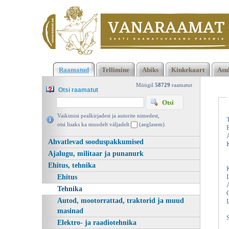
Klõpsa siia , et näha täielikku loendit!
Abiks keskküttekatla küt
Raamatud
Tellimine
Abiks
Kinkekaart
Asu
Harri Veide, Valgus 1977 | vanaraamat. ee
Müügil
58729
raamatut
Otsi raamatut
Vaikimisi pealkirjadest ja autorite nimedest,
otsi lisaks ka muudelt väljadelt
(aeglasem).
Ahvatlevad sooduspakkumised
Ajalugu, militaar ja punanurk
Ehitus, tehnika
Ehitus
Tehnika
Autod, mootorrattad, traktorid ja muud
masinad
Elektro- ja raadiotehnika