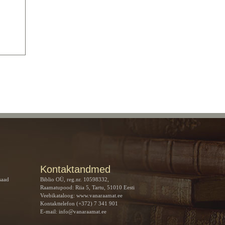
Kontaktandmed
saad
Biblio OÜ, reg.nr. 10598332,
Raamatupood: Riia 5, Tartu, 51010 Eesti
Veebikataloog:
www.vanaraamat.ee
Kontakttelefon (+372) 7 341 901
E-mail:
info@vanaraamat.ee