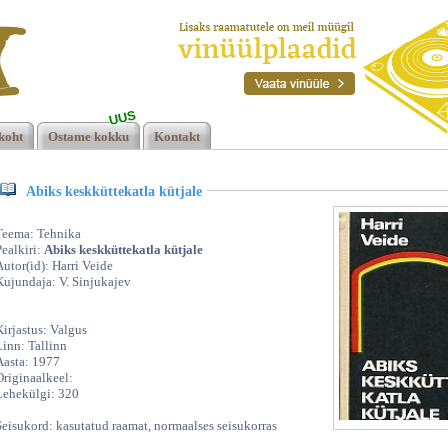
UUS
jale,
koht
Ostame kokku
Kontakt
Abiks keskküttekatla kütjale
Teema: Tehnika
Pealkiri:
Abiks keskküttekatla kütjale
Autor(id): Harri Veide
Kujundaja: V. Sinjukajev
Kirjastus: Valgus
Linn: Tallinn
Aasta: 1977
Originaalkeel:
Lehekülgi: 320
Seisukord: kasutatud raamat, normaalses seisukorras