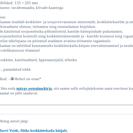
Mõõdud: 135 × 205 mm
Suurus: tavaformaadis, kõvade kaantega
Sisu:
Raamat sisaldab keskkütte- ja soojaveevarustuse süsteemide, keskküttekatelde ja n
abiseadmete ehituse, töötamise ning teenindamise kirjeldusi.
On käsitletud soojustehnika põhimõisteid, katelde küttepindade puhastamist,
soojustehnilist kontrolli ning keskküttesüsteemide ja - katelde korratusi ning vigast
erilist tähelepanu on pööratud seadmete avariita töötamise tagamisele.
Raamat on mõeldud kasutamiseks keskküttekatla kütjate ettevalmistamisel ja nend
kvalifikatsiooni tõstmisel.
keskküte, katelseadmed, õppematerjalid, tehnika
4., parandatud trükk
Hind: -
Hetkel on otsas*
*Jäta enda
märge ootenimekirja
, siis saame sulle eelisjärjekorras saata teavituse ku
raamat on jälle saadaval.
Otsing autori järgi:
Harri Veide, Abiks keskküttekatla kütjale
,