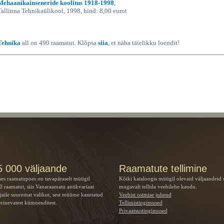
Mehaanikainseneride koolitus 1918-1998
,
Tallinna Tehnikaülikool, 1998, hind: 8,00 eurot
Tehnika
all on 490 raamatut. Klõpsa
siia
, et näha täielikku loendit!
5 000 väljaande
Raamatute tellimine
ses raamatupoes on tavapäraselt müügil
Kõiki kataloogis müügil olevaid väljaandeid 
 raamatut, siis Vanaraamatu
antikvariaat
mugavalt tellida veebilehe kaudu.
jaile suuremat valikut, sest müüme kasutatud
Veebist ostmise juhend
rinevatest kümnenditest.
Tellimistingimused
Privaatsustingimused