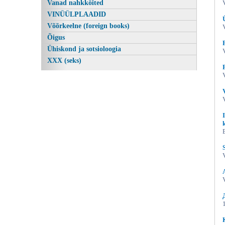
Vanad nahkköited
VINÜÜLPLAADID
Võõrkeelne (foreign books)
Õigus
Ühiskond ja sotsioloogia
XXX (seks)