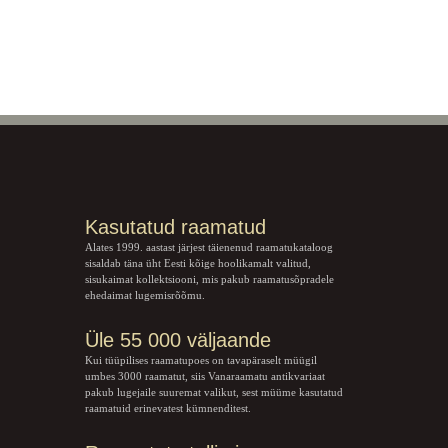
Kasutatud raamatud
Alates 1999. aastast järjest täienenud raamatukataloog
sisaldab täna üht Eesti kõige hoolikamalt valitud,
sisukaimat kollektsiooni, mis pakub raamatusõpradele
ehedaimat lugemisrõõmu.
Üle 55 000 väljaande
Kui tüüpilises raamatupoes on tavapäraselt müügil
umbes 3000 raamatut, siis Vanaraamatu
antikvariaat
pakub lugejaile suuremat valikut, sest müüme kasutatud
raamatuid erinevatest kümnenditest.