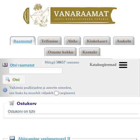
Klõpsa siia , et näha täielikku loendit!
Abistamine
veeõnnetustel II, Heino Laidre, | vanaraamat. ee
Raamatud
Tellimine
Abiks
Kinkekaart
Asukoht
Ostame kokku
Kontakt
Müügil
58657
raamatut
Kataloogiteemad
Otsi raamatut
Vaikimisi pealkirjadest ja autorite nimedest,
otsi lisaks ka muudelt väljadelt
(aeglasem).
Ostukorv
Ostukorv on tühi
Abistamine veeõnnetustel II