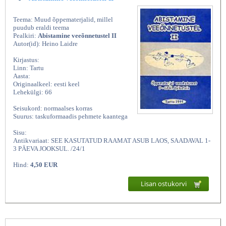
Teema: Muud õppematerjalid, millel
puudub eraldi teema
Pealkiri:
Abistamine veeõnnetustel II
Autor(id): Heino Laidre
Kirjastus:
Linn: Tartu
Aasta:
Originaalkeel: eesti keel
Lehekülgi: 66
Seisukord: normaalses korras
Suurus: taskuformaadis pehmete kaantega
Sisu:
Antikvariaat: SEE KASUTATUD RAAMAT ASUB LAOS, SAADAVAL 1-
3 PÄEVA JOOKSUL. /24/1
Hind:
4,50 EUR
Lisan ostukorvi