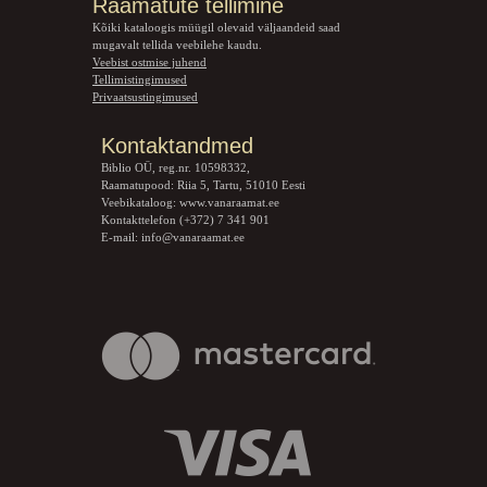
Raamatute tellimine
Kõiki kataloogis müügil olevaid väljaandeid saad
mugavalt tellida veebilehe kaudu.
Veebist ostmise juhend
Tellimistingimused
Privaatsustingimused
Kontaktandmed
Biblio OÜ, reg.nr. 10598332,
Raamatupood: Riia 5, Tartu, 51010 Eesti
Veebikataloog:
www.vanaraamat.ee
Kontakttelefon (+372) 7 341 901
E-mail:
info@vanaraamat.ee