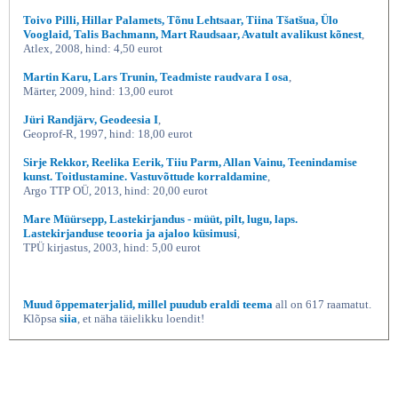
Toivo Pilli, Hillar Palamets, Tõnu Lehtsaar, Tiina Tšatšua, Ülo
Vooglaid, Talis Bachmann, Mart Raudsaar, Avatult avalikust kõnest
,
Atlex, 2008, hind: 4,50 eurot
Martin Karu, Lars Trunin, Teadmiste raudvara I osa
,
Märter, 2009, hind: 13,00 eurot
Jüri Randjärv, Geodeesia I
,
Geoprof-R, 1997, hind: 18,00 eurot
Sirje Rekkor, Reelika Eerik, Tiiu Parm, Allan Vainu, Teenindamise
kunst. Toitlustamine. Vastuvõttude korraldamine
,
Argo TTP OÜ, 2013, hind: 20,00 eurot
Mare Müürsepp, Lastekirjandus - müüt, pilt, lugu, laps.
Lastekirjanduse teooria ja ajaloo küsimusi
,
TPÜ kirjastus, 2003, hind: 5,00 eurot
Muud õppematerjalid, millel puudub eraldi teema
all on 617 raamatut.
Klõpsa
siia
, et näha täielikku loendit!