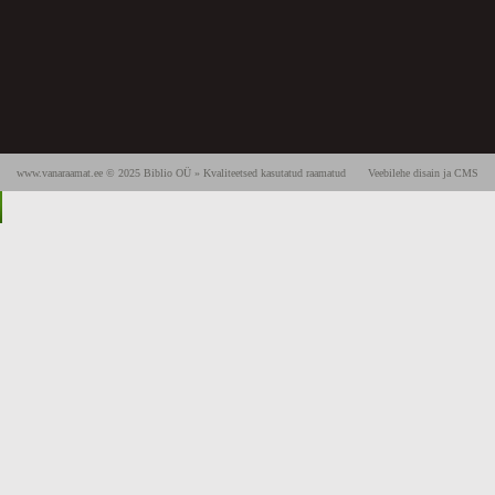
www.vanaraamat.ee © 2025 Biblio OÜ » Kvaliteetsed kasutatud raamatud
Veebilehe disain ja CMS