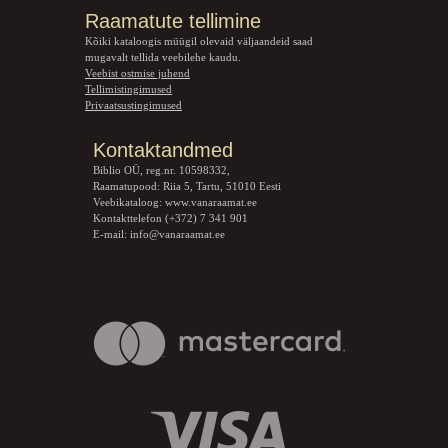
Raamatute tellimine
Kõiki kataloogis müügil olevaid väljaandeid saad
mugavalt tellida veebilehe kaudu.
Veebist ostmise juhend
Tellimistingimused
Privaatsustingimused
Kontaktandmed
Biblio OÜ, reg.nr. 10598332,
Raamatupood: Riia 5, Tartu, 51010 Eesti
Veebikataloog:
www.vanaraamat.ee
Kontakttelefon (+372) 7 341 901
E-mail:
info@vanaraamat.ee