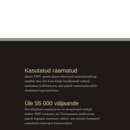
Kasutatud raamatud
Alates 1999. aastast järjest täienenud raamatukataloog
sisaldab täna üht Eesti kõige hoolikamalt valitud,
sisukaimat kollektsiooni, mis pakub raamatusõpradele
ehedaimat lugemisrõõmu.
Üle 55 000 väljaande
Kui tüüpilises raamatupoes on tavapäraselt müügil
umbes 3000 raamatut, siis Vanaraamatu
antikvariaat
pakub lugejaile suuremat valikut, sest müüme kasutatud
raamatuid erinevatest kümnenditest.