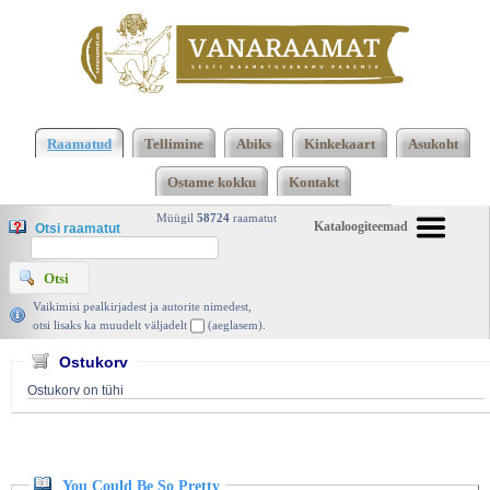
Klõpsa siia , et näha täielikku loendit!
You Could Be
So Pretty, Holly Bourne, Usborne 2023 |
Raamatud
Tellimine
Abiks
Kinkekaart
Asukoht
vanaraamat. ee
Ostame kokku
Kontakt
Müügil
58724
raamatut
Kataloogiteemad
Otsi raamatut
Vaikimisi pealkirjadest ja autorite nimedest,
otsi lisaks ka muudelt väljadelt
(aeglasem).
Ostukorv
Ostukorv on tühi
You Could Be So Pretty