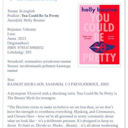
Teema: In english
Pealkiri:
You Could Be So Pretty
Autor(id): Holly Bourne
Kirjastus: Usborne
Linn:
Aasta: 2023
Originaalkeel:
ISBN: 9781474966832
Lehekülgi: 395
Seisukord: normaalses seisukorras raamat
Suurus: tavaformaadis pehmete kaantega
raamat
Sisu:
RAAMAT ASUB LAOS, SAADAVAL 1-3 PÄEVA JOOKSUL. Z005
A dystopian YA novel with a shocking twist, You Could Be So Pretty is
The Beauty Myth for teenagers.
“The Doctrine exists to make us believe we are less than, so we don’t
have the strength to overthrow everything. Masking, and Ceremonies,
and Chosen Ones – how we’re all groomed to worry constantly about
what we look like – it’s a deliberate pressure. It’s designed to keep us
down. To limit us. Divide us. Masks…Beauty…it’s all about weakening