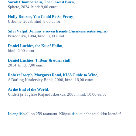
Sarah Chamberlain, The Slowest Burn
,
Sphere, 2024, hind: 9,00 eurot
Holly Bourne, You Could Be So Pretty
,
Usborne, 2023, hind: 9,00 eurot
Silvi Väljal, Johnny´s seven friends (Jussikese seitse sõpra)
,
Perioodika, 1984, hind: 8,00 eurot
Daniel Luchies, the Ku of Haiku
,
hind: 6,00 eurot
Daniel Luchies, T. Bear & other stuff
,
2014, hind: 7,00 eurot
Robert Joseph, Margaret Rand, KISS Guide to Wine
,
A Dorling Kindersley Book, 2000, hind: 16,00 eurot
At the End of the World
,
Underi ja Tuglase Kirjanduskeskus, 2005, hind: 10,00 eurot
In english
all on 259 raamatut. Klõpsa
siia
, et näha täielikku loendit!