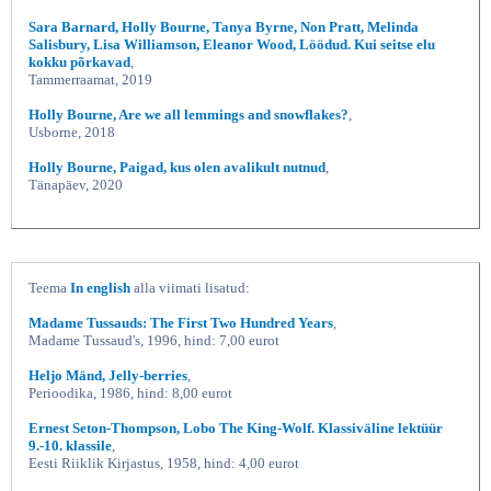
Sara Barnard, Holly Bourne, Tanya Byrne, Non Pratt, Melinda
Salisbury, Lisa Williamson, Eleanor Wood, Löödud. Kui seitse elu
kokku põrkavad
,
Tammerraamat, 2019
Holly Bourne, Are we all lemmings and snowflakes?
,
Usborne, 2018
Holly Bourne, Paigad, kus olen avalikult nutnud
,
Tänapäev, 2020
Teema
In english
alla viimati lisatud:
Madame Tussauds: The First Two Hundred Years
,
Madame Tussaud's, 1996, hind: 7,00 eurot
Heljo Mänd, Jelly-berries
,
Perioodika, 1986, hind: 8,00 eurot
Ernest Seton-Thompson, Lobo The King-Wolf. Klassiväline lektüür
9.-10. klassile
,
Eesti Riiklik Kirjastus, 1958, hind: 4,00 eurot