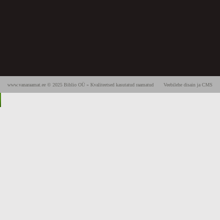
www.vanaraamat.ee © 2025 Biblio OÜ » Kvaliteetsed kasutatud raamatud
Veebilehe disain ja CMS