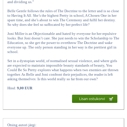
and dividing us.”
Belle Gentle follows the rules of The Doctrine to the letter and is so close
to Having It All. She’s the highest Pretty in school, A Chosen One in her
spare time, and she’s about to win The Ceremony and fulfil her destiny.
So why does she feel so suffocated by her perfect life?
Joni Miller is an Objectionable and hated by everyone for her repulsive
looks. But Joni doesn’t care. She just needs to win the Scholarship to The
Education, so she get the power to overthrow The Doctrine and wake
everyone up. The only person standing in her way is the prettiest girl in
school.
You Could Be So
Set in a dystopian world, of normalised sexual violence, and where girls
are expected to maintain impossible beauty standards of beauty, You
Could Be So Pretty explores what happens when two enemies are thrown
together. As Belle and Joni confront their prejudices, the reader is left
asking themselves: Is this world really so far from our own?
Hind:
9,00 EUR
Lisan ostukorvi
Otsing autori järgi: