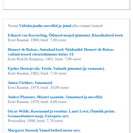
Teema
Väliskirjanike novellid ja jutud
alla viimati lisatud:
Eduard von Keyserling, Õhtused majad (jutustus). Klassikalised lood
,
Eesti Raamat, 1989, hind: 7,00 eurot
Honoré de Balzac, Antsakad lood. Näidendid. Honoré de Balzac
valitud teosed viieteistkümnes köites 14
,
Eesti Riiklik Kirjastus, 1962, hind: 7,00 eurot
Fjodor Dostojevski, Teisik. Valimik jutustusi (ja romaane)
,
Eesti Raamat, 1982, hind: 7,50 eurot
Anton Tšehhov, Jutustused
,
Eesti Raamat, 1979, hind: 10,00 eurot
Andrei Platonov, Meistri saamine. Jutustused ja novellid
,
Eesti Raamat, 1979, hind: 6,00 eurot
Oscar Wilde; Koostanud ja eessõna: Lauri Leesi, Õnnelik prints.
Granaatõuntest maja. Europeia sari
,
Perioodika, 1990, hind: 7,70 eurot
Margaret Atwood, Vanad beibed metsa sees
,