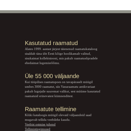
Kasutatud raamatud
Alates 1999. aastast järjest täienenud raamatukataloog
sisaldab täna üht Eesti kõige hoolikamalt valitud,
sisukaimat kollektsiooni, mis pakub raamatusõpradele
ehedaimat lugemisrõõmu.
Üle 55 000 väljaande
Kui tüüpilises raamatupoes on tavapäraselt müügil
umbes 3000 raamatut, siis Vanaraamatu
antikvariaat
pakub lugejaile suuremat valikut, sest müüme kasutatud
raamatuid erinevatest kümnenditest.
Raamatute tellimine
Kõiki kataloogis müügil olevaid väljaandeid saad
mugavalt tellida veebilehe kaudu.
Veebist ostmise juhend
Tellimistingimused