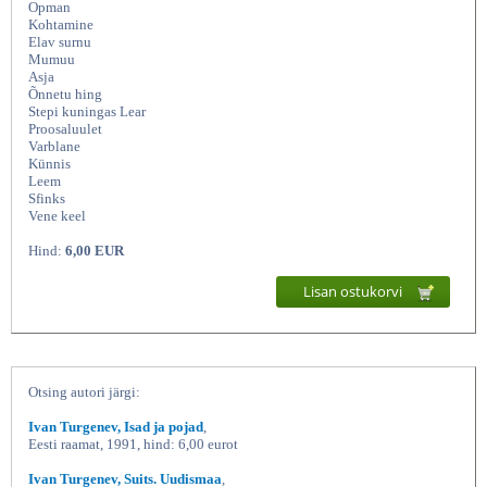
Opman
Kohtamine
Elav surnu
Mumuu
Asja
Õnnetu hing
Stepi kuningas Lear
Proosaluulet
Varblane
Künnis
Leem
Sfinks
Vene keel
Jutustusi Proosaluulet, Ivan Turgenev,
Hind:
6,00 EUR
Lisan ostukorvi
Otsing autori järgi:
Ivan Turgenev, Isad ja pojad
,
Eesti raamat, 1991, hind: 6,00 eurot
Ivan Turgenev, Suits. Uudismaa
,