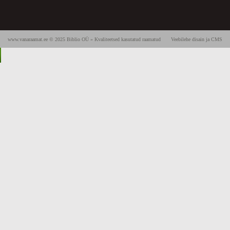
www.vanaraamat.ee © 2025 Biblio OÜ » Kvaliteetsed kasutatud raamatud
Veebilehe disain ja CMS