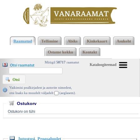
Klõpsa siia , et näha täielikku loendit!
Jutustusi.
Proosaluulet, Ivan Turgenev, Eesti Raamat 1980 |
Raamatud
Tellimine
Abiks
Kinkekaart
Asukoht
vanaraamat. ee
Ostame kokku
Kontakt
Müügil
58717
raamatut
Kataloogiteemad
Otsi raamatut
Vaikimisi pealkirjadest ja autorite nimedest,
otsi lisaks ka muudelt väljadelt
(aeglasem).
Ostukorv
Ostukorv on tühi
Jutustusi. Proosaluulet