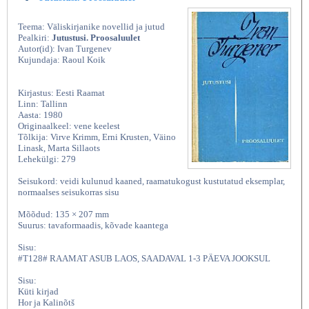
Teema: Väliskirjanike novellid ja jutud
Pealkiri:
Jutustusi. Proosaluulet
Autor(id): Ivan Turgenev
Kujundaja: Raoul Koik
Kirjastus: Eesti Raamat
Linn: Tallinn
Aasta: 1980
Originaalkeel: vene keelest
Tõlkija: Virve Krimm, Erni Krusten, Väino
Linask, Marta Sillaots
Lehekülgi: 279
Seisukord: veidi kulunud kaaned, raamatukogust kustutatud eksemplar,
normaalses seisukorras sisu
Mõõdud: 135 × 207 mm
Suurus: tavaformaadis, kõvade kaantega
Sisu:
#T128# RAAMAT ASUB LAOS, SAADAVAL 1-3 PÄEVA JOOKSUL
Sisu:
Küti kirjad
Hor ja Kalinõtš