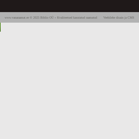
www.vanaraamat.ee © 2025 Biblio OÜ » Kvaliteetsed kasutatud raamatud
Veebilehe disain ja CMS