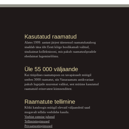
Kasutatud raamatud
Alates 1999. aastast järjest täienenud raamatukataloog
sisaldab täna üht Eesti kõige hoolikamalt valitud,
sisukaimat kollektsiooni, mis pakub raamatusõpradele
ehedaimat lugemisrõõmu.
Üle 55 000 väljaande
Kui tüüpilises raamatupoes on tavapäraselt müügil
umbes 3000 raamatut, siis Vanaraamatu
antikvariaat
pakub lugejaile suuremat valikut, sest müüme kasutatud
raamatuid erinevatest kümnenditest.
Raamatute tellimine
Kõiki kataloogis müügil olevaid väljaandeid saad
mugavalt tellida veebilehe kaudu.
Veebist ostmise juhend
Tellimistingimused
Privaatsustingimused