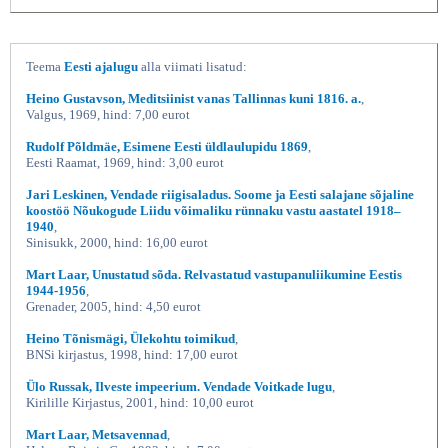
Teema
Eesti ajalugu
alla viimati lisatud:
Heino Gustavson, Meditsiinist vanas Tallinnas kuni 1816. a.
,
Valgus, 1969, hind: 7,00 eurot
Rudolf Põldmäe, Esimene Eesti üldlaulupidu 1869
,
Eesti Raamat, 1969, hind: 3,00 eurot
Jari Leskinen, Vendade riigisaladus. Soome ja Eesti salajane sõjaline
koostöö Nõukogude Liidu võimaliku rünnaku vastu aastatel 1918–
1940
,
Sinisukk, 2000, hind: 16,00 eurot
Mart Laar, Unustatud sõda. Relvastatud vastupanuliikumine Eestis
1944-1956
,
Grenader, 2005, hind: 4,50 eurot
Heino Tõnismägi, Ülekohtu toimikud
,
BNSi kirjastus, 1998, hind: 17,00 eurot
Ülo Russak, Ilveste impeerium. Vendade Voitkade lugu
,
Kirilille Kirjastus, 2001, hind: 10,00 eurot
Mart Laar, Metsavennad
,