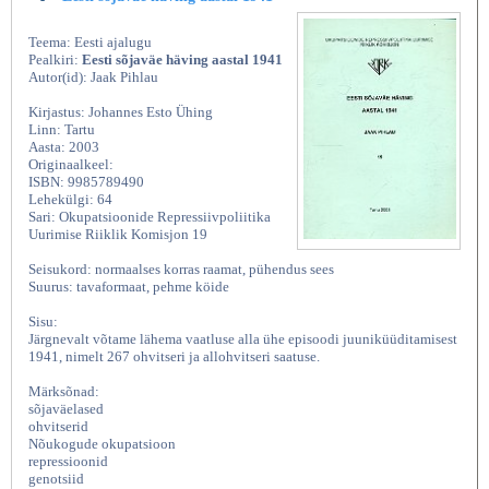
Teema: Eesti ajalugu
Pealkiri:
Eesti sõjaväe häving aastal 1941
Autor(id): Jaak Pihlau
Kirjastus: Johannes Esto Ühing
Linn: Tartu
Aasta: 2003
Originaalkeel:
ISBN: 9985789490
Lehekülgi: 64
Sari: Okupatsioonide Repressiivpoliitika
Uurimise Riiklik Komisjon 19
Seisukord: normaalses korras raamat, pühendus sees
Suurus: tavaformaat, pehme köide
Sisu:
Järgnevalt võtame lähema vaatluse alla ühe episoodi juuniküüditamisest
1941, nimelt 267 ohvitseri ja allohvitseri saatuse.
Märksõnad:
sõjaväelased
ohvitserid
Nõukogude okupatsioon
repressioonid
genotsiid