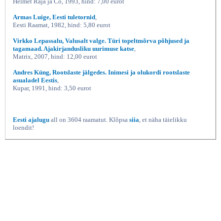
Helmet Raja ja Co, 1993, hind: 7,00 eurot
Armas Luige, Eesti tuletornid
,
Eesti Raamat, 1982, hind: 5,80 eurot
Virkko Lepassalu, Valusalt valge. Türi topeltmõrva põhjused ja
tagamaad. Ajakirjandusliku uurimuse katse
,
Matrix, 2007, hind: 12,00 eurot
Andres Küng, Rootslaste jälgedes. Inimesi ja olukordi rootslaste
asualadel Eestis
,
Kupar, 1991, hind: 3,50 eurot
Eesti ajalugu
all on 3604 raamatut. Klõpsa
siia
, et näha täielikku
loendit!