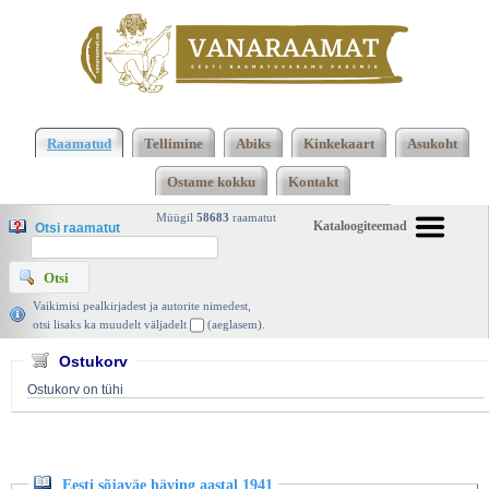
Klõpsa siia , et näha täielikku loendit!
Eesti sõjaväe
häving aastal 1941, Jaak Pihlau, Johannes Esto
Raamatud
Tellimine
Abiks
Kinkekaart
Asukoht
Ühing 2003 | vanaraamat. ee
Ostame kokku
Kontakt
Müügil
58683
raamatut
Kataloogiteemad
Otsi raamatut
Vaikimisi pealkirjadest ja autorite nimedest,
otsi lisaks ka muudelt väljadelt
(aeglasem).
Ostukorv
Ostukorv on tühi
Eesti sõjaväe häving aastal 1941