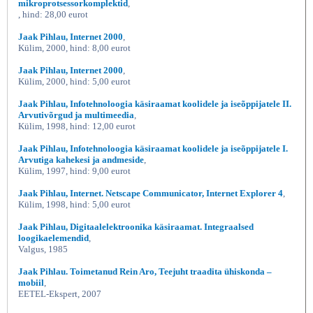
mikroprotsessorkomplektid
,
, hind: 28,00 eurot
Jaak Pihlau, Internet 2000
,
Külim, 2000, hind: 8,00 eurot
Jaak Pihlau, Internet 2000
,
Külim, 2000, hind: 5,00 eurot
Jaak Pihlau, Infotehnoloogia käsiraamat koolidele ja iseõppijatele II.
Arvutivõrgud ja multimeedia
,
Külim, 1998, hind: 12,00 eurot
Jaak Pihlau, Infotehnoloogia käsiraamat koolidele ja iseõppijatele I.
Arvutiga kahekesi ja andmeside
,
Külim, 1997, hind: 9,00 eurot
Jaak Pihlau, Internet. Netscape Communicator, Internet Explorer 4
,
Külim, 1998, hind: 5,00 eurot
Jaak Pihlau, Digitaalelektroonika käsiraamat. Integraalsed
loogikaelemendid
,
Valgus, 1985
Jaak Pihlau. Toimetanud Rein Aro, Teejuht traadita ühiskonda –
mobiil
,
EETEL-Ekspert, 2007