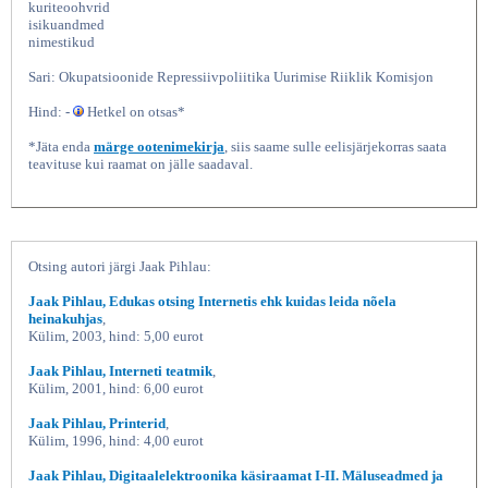
kuriteoohvrid
isikuandmed
nimestikud
Sari: Okupatsioonide Repressiivpoliitika Uurimise Riiklik Komisjon
Hind: -
Hetkel on otsas*
*Jäta enda
märge ootenimekirja
, siis saame sulle eelisjärjekorras saata
teavituse kui raamat on jälle saadaval.
Eesti sõjaväe häving aastal
Otsing autori järgi Jaak Pihlau:
Jaak Pihlau, Edukas otsing Internetis ehk kuidas leida nõela
heinakuhjas
,
Külim, 2003, hind: 5,00 eurot
Jaak Pihlau, Interneti teatmik
,
Külim, 2001, hind: 6,00 eurot
Jaak Pihlau, Printerid
,
Külim, 1996, hind: 4,00 eurot
Jaak Pihlau, Digitaalelektroonika käsiraamat I-II. Mäluseadmed ja