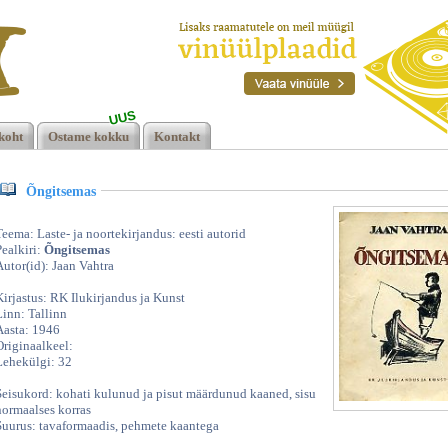
UUS
a,
koht
Ostame kokku
Kontakt
Õngitsemas
Teema: Laste- ja noortekirjandus: eesti autorid
Pealkiri:
Õngitsemas
Autor(id): Jaan Vahtra
Kirjastus: RK Ilukirjandus ja Kunst
Linn: Tallinn
Aasta: 1946
Originaalkeel:
Lehekülgi: 32
Seisukord: kohati kulunud ja pisut määrdunud kaaned, sisu
normaalses korras
Suurus: tavaformaadis, pehmete kaantega