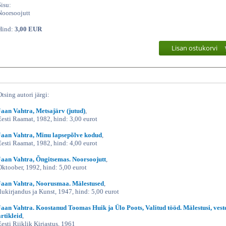
Sisu:
Noorsoojutt
Hind:
3,00 EUR
Lisan ostukorvi
Otsing autori järgi:
Jaan Vahtra, Metsajärv (jutud)
,
Eesti Raamat, 1982, hind: 3,00 eurot
Jaan Vahtra, Minu lapsepõlve kodud
,
Eesti Raamat, 1982, hind: 4,00 eurot
Jaan Vahtra, Õngitsemas. Noorsoojutt
,
Oktoober, 1992, hind: 5,00 eurot
Jaan Vahtra, Noorusmaa. Mälestused
,
Ilukirjandus ja Kunst, 1947, hind: 5,00 eurot
Jaan Vahtra. Koostanud Toomas Huik ja Ülo Poots, Valitud tööd. Mälestusi, veste
artikleid
,
Eesti Riiklik Kirjastus, 1961