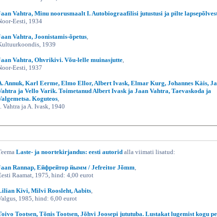
Jaan Vahtra, Minu noorusmaalt I. Autobiograafilisi jutustusi ja pilte lapsepõlves
Noor-Eesti, 1934
Jaan Vahtra, Joonistamis-õpetus
,
Kultuurkoondis, 1939
Jaan Vahtra, Ohvrikivi. Võu-lelle muinasjutte
,
Noor-Eesti, 1937
A. Annuk, Karl Eerme, Elmo Ellor, Albert Ivask, Elmar Kurg, Johannes Käis, J
Vahtra ja Vello Varik. Toimetanud Albert Ivask ja Jaan Vahtra, Taevaskoda ja
Valgemetsa. Koguteos
,
J. Vahtra ja A. Ivask, 1940
Teema
Laste- ja noortekirjandus: eesti autorid
alla viimati lisatud:
Jaan Rannap, Ейфрейтор йымм / Jefreitor Jõmm
,
Eesti Raamat, 1975, hind: 4,00 eurot
Lilian Kivi, Milvi Roosleht, Aabits
,
Valgus, 1985, hind: 6,00 eurot
Toivo Tootsen, Tõnis Tootsen, Jõhvi Joosepi jututuba. Lustakat lugemist kogu pe