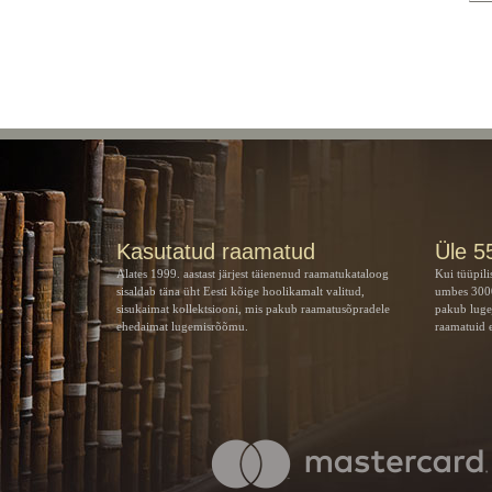
Kasutatud raamatud
Üle 5
Alates 1999. aastast järjest täienenud raamatukataloog
Kui tüüpili
sisaldab täna üht Eesti kõige hoolikamalt valitud,
umbes 3000
sisukaimat kollektsiooni, mis pakub raamatusõpradele
pakub luge
ehedaimat lugemisrõõmu.
raamatuid e