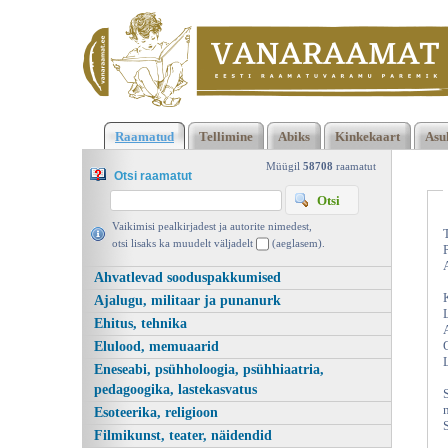
Klõpsa siia , et näha täielikku loendit!
Õngitsemas, Jaan Vahtr
Raamatud
Tellimine
Abiks
Kinkekaart
Asu
RK Ilukirjandus ja Kunst 1946 | vanaraamat. ee
Müügil
58708
raamatut
Otsi raamatut
Vaikimisi pealkirjadest ja autorite nimedest,
otsi lisaks ka muudelt väljadelt
(aeglasem).
Ahvatlevad sooduspakkumised
Ajalugu, militaar ja punanurk
Ehitus, tehnika
Elulood, memuaarid
Eneseabi, psühholoogia, psühhiaatria,
pedagoogika, lastekasvatus
Esoteerika, religioon
Filmikunst, teater, näidendid