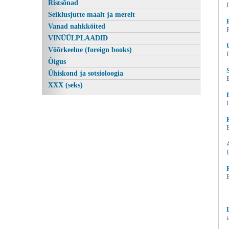
Ristsõnad
Seiklusjutte maalt ja merelt
Vanad nahkköited
VINÜÜLPLAADID
Võõrkeelne (foreign books)
Õigus
Ühiskond ja sotsioloogia
XXX (seks)