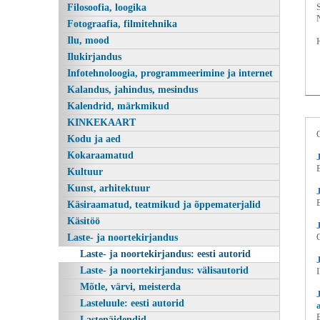
Filosoofia, loogika
Fotograafia, filmitehnika
Ilu, mood
Ilukirjandus
Infotehnoloogia, programmeerimine ja internet
Kalandus, jahindus, mesindus
Kalendrid, märkmikud
KINKEKAART
Kodu ja aed
Kokaraamatud
Kultuur
Kunst, arhitektuur
Käsiraamatud, teatmikud ja õppematerjalid
Käsitöö
Laste- ja noortekirjandus
Laste- ja noortekirjandus: eesti autorid
Laste- ja noortekirjandus: välisautorid
Mõtle, värvi, meisterda
Lasteluule: eesti autorid
Lastenäidendid