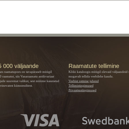
5 000 väljaande
Raamatute tellimine
ses raamatupoes on tavapäraselt müügil
Kõiki kataloogis müügil olevaid väljaandeid 
 raamatut, siis Vanaraamatu
antikvariaat
mugavalt tellida veebilehe kaudu.
jaile suuremat valikut, sest müüme kasutatud
Veebist ostmise juhend
rinevatest kümnenditest.
Tellimistingimused
Privaatsustingimused