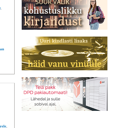
t
,
aan
rele
,