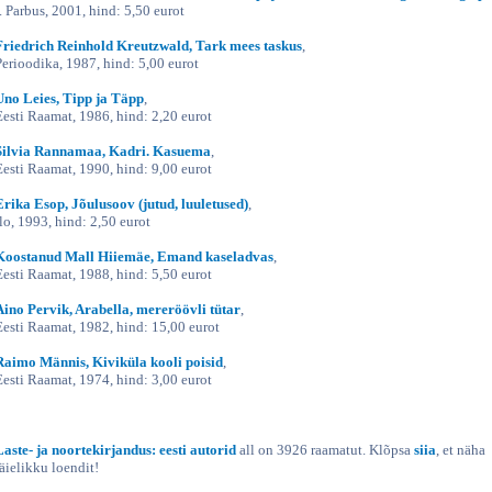
I. Parbus, 2001, hind: 5,50 eurot
Friedrich Reinhold Kreutzwald, Tark mees taskus
,
Perioodika, 1987, hind: 5,00 eurot
Uno Leies, Tipp ja Täpp
,
Eesti Raamat, 1986, hind: 2,20 eurot
Silvia Rannamaa, Kadri. Kasuema
,
Eesti Raamat, 1990, hind: 9,00 eurot
Erika Esop, Jõulusoov (jutud, luuletused)
,
Ilo, 1993, hind: 2,50 eurot
Koostanud Mall Hiiemäe, Emand kaseladvas
,
Eesti Raamat, 1988, hind: 5,50 eurot
Aino Pervik, Arabella, mereröövli tütar
,
Eesti Raamat, 1982, hind: 15,00 eurot
Raimo Männis, Kiviküla kooli poisid
,
Eesti Raamat, 1974, hind: 3,00 eurot
Laste- ja noortekirjandus: eesti autorid
all on 3926 raamatut. Klõpsa
siia
, et näha
täielikku loendit!