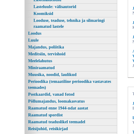
Lasteluule: välisautorid
Koomiksid
Looduse, teaduse, tehnika ja silmaringi
raamatud lastele
Loodus
Luule
Majandus, poliitika
Meditsiin, tervishoid
Meelelahutus
Õngitsemas, Jaan Vahtra, RK
Miniraamatud
Muusika, noodid, laulikud
Perioodika (temaatiline perioodika vastavates
teemades)
Postkaardid, vanad fotod
Põllumajandus, loomakasvatus
Raamatud enne 1944-ndat aastat
Raamatud spordist
Raamatud teaduslikel teemadel
Reisijuhid, reisikirjad