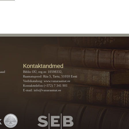
Kontaktandmed
saad
Biblio OÜ, reg.nr. 10598332,
Raamatupood: Riia 5, Tartu, 51010 Eesti
Veebikataloog:
www.vanaraamat.ee
Kontakttelefon (+372) 7 341 901
E-mail:
info@vanaraamat.ee