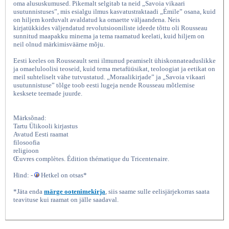
oma alususkumused. Pikemalt selgitab ta neid „Savoia vikaari
usutunnistuses”, mis esialgu ilmus kasvatustraktaadi „Émile” osana, kuid
on hiljem korduvalt avaldatud ka omaette väljaandena. Neis
kirjatükkides väljendatud revolutsiooniliste ideede tõttu oli Rousseau
sunnitud maapakku minema ja tema raamatud keelati, kuid hiljem on
neil olnud märkimisväärne mõju.
Eesti keeles on Rousseault seni ilmunud peamiselt ühiskonnateaduslikke
ja omaeluloolisi teoseid, kuid tema metafüüsikat, teoloogiat ja eetikat on
meil suhteliselt vähe tutvustatud. „Moraalikirjade” ja „Savoia vikaari
usutunnistuse” tõlge toob eesti lugeja nende Rousseau mõtlemise
kesksete teemade juurde.
Moraalikirjad Savoia vikaari usutunnistus,
Märksõnad:
Tartu Ülikooli kirjastus
Avatud Eesti raamat
filosoofia
religioon
Œuvres complètes. Édition thématique du Tricentenaire.
Hind: -
Hetkel on otsas*
*Jäta enda
märge ootenimekirja
, siis saame sulle eelisjärjekorras saata
teavituse kui raamat on jälle saadaval.