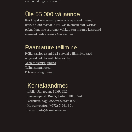
ehedaimat lugemisrõõmu.
Üle 55 000 väljaande
Kui tüüpilises raamatupoes on tavapäraselt müügil
umbes 3000 raamatut, siis Vanaraamatu
antikvariaat
pakub lugejaile suuremat valikut, sest müüme kasutatud
raamatuid erinevatest kümnenditest.
Raamatute tellimine
Kõiki kataloogis müügil olevaid väljaandeid saad
mugavalt tellida veebilehe kaudu.
Veebist ostmise juhend
Tellimistingimused
Privaatsustingimused
Kontaktandmed
Biblio OÜ, reg.nr. 10598332,
Raamatupood: Riia 5, Tartu, 51010 Eesti
Veebikataloog:
www.vanaraamat.ee
Kontakttelefon (+372) 7 341 901
E-mail:
info@vanaraamat.ee