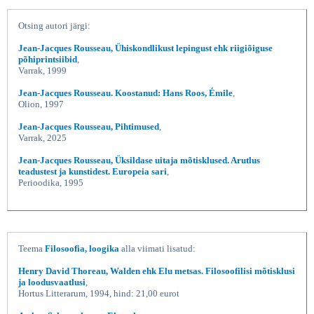
Otsing autori järgi:
Jean-Jacques Rousseau, Ühiskondlikust lepingust ehk riigiõiguse
põhiprintsiibid
,
Varrak, 1999
Jean-Jacques Rousseau. Koostanud: Hans Roos, Émile
,
Olion, 1997
Jean-Jacques Rousseau, Pihtimused
,
Varrak, 2025
Jean-Jacques Rousseau, Üksildase uitaja mõtisklused. Arutlus
teadustest ja kunstidest. Europeia sari
,
Perioodika, 1995
Teema
Filosoofia, loogika
alla viimati lisatud:
Henry David Thoreau, Walden ehk Elu metsas. Filosoofilisi mõtisklusi
ja loodusvaatlusi
,
Hortus Litterarum, 1994, hind: 21,00 eurot