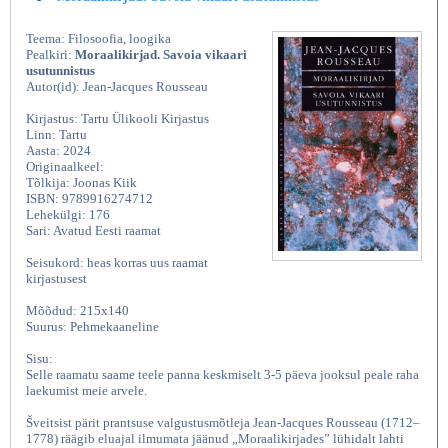
Teema: Filosoofia, loogika
Pealkiri:
Moraalikirjad. Savoia vikaari
usutunnistus
Autor(id): Jean-Jacques Rousseau
Kirjastus: Tartu Ülikooli Kirjastus
Linn: Tartu
Aasta: 2024
Originaalkeel:
Tõlkija: Joonas Kiik
ISBN: 9789916274712
Lehekülgi: 176
Sari: Avatud Eesti raamat
Seisukord: heas korras uus raamat
kirjastusest
Mõõdud: 215x140
Suurus: Pehmekaaneline
Sisu:
Selle raamatu saame teele panna keskmiselt 3-5 päeva jooksul peale raha
laekumist meie arvele.
Šveitsist pärit prantsuse valgustusmõtleja Jean-Jacques Rousseau (1712–
1778) räägib eluajal ilmumata jäänud „Moraalikirjades” lühidalt lahti