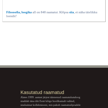
Filosoofia, loogika
all on 848 raamatut. Klõpsa
siia
, et näha täielikku
loendit!
Kasutatud raamatud
Alates 1999. aastast järjest täienenud raamatukataloog
sisaldab täna üht Eesti kõige hoolikamalt valitud,
sisukaimat kollektsiooni, mis pakub raamatusõpradele