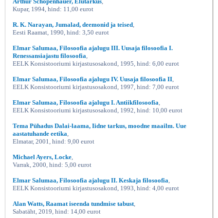
Arthur Schopenhauer, Elutarkus
,
Kupar, 1994, hind: 11,00 eurot
R. K. Narayan, Jumalad, deemonid ja teised
,
Eesti Raamat, 1990, hind: 3,50 eurot
Elmar Salumaa, Filosoofia ajalugu III. Uusaja filosoofia I.
Renessansiajastu filosoofia
,
EELK Konsistooriumi kirjastusosakond, 1995, hind: 6,00 eurot
Elmar Salumaa, Filosoofia ajalugu IV. Uusaja filosoofia II
,
EELK Konsistooriumi kirjastusosakond, 1997, hind: 7,00 eurot
Elmar Salumaa, Filosoofia ajalugu I. Antiikfilosoofia
,
EELK Konsistooriumi kirjastusosakond, 1992, hind: 10,00 eurot
Tema Pühadus Dalai-laama, Iidne tarkus, moodne maailm. Uue
aastatuhande eetika
,
Elmatar, 2001, hind: 9,00 eurot
Michael Ayers, Locke
,
Varrak, 2000, hind: 5,00 eurot
Elmar Salumaa, Filosoofia ajalugu II. Keskaja filosoofia
,
EELK Konsistooriumi kirjastusosakond, 1993, hind: 4,00 eurot
Alan Watts, Raamat iseenda tundmise tabust
,
Sabatäht, 2019, hind: 14,00 eurot