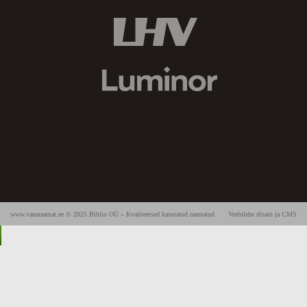
www.vanaraamat.ee © 2025 Biblio OÜ » Kvaliteetsed kasutatud raamatud
Veebilehe disain ja CMS