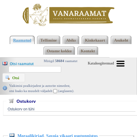
Klõpsa siia , et näha täielikku loendit!
Moraalikirjad.
Savoia vikaari usutunnistus, Jean-Jacques
Raamatud
Tellimine
Abiks
Kinkekaart
Asukoht
Rousseau, Tartu Ülikooli Kirjastus 2024 |
Ostame kokku
Kontakt
vanaraamat. ee
Müügil
58684
raamatut
Kataloogiteemad
Otsi raamatut
Vaikimisi pealkirjadest ja autorite nimedest,
otsi lisaks ka muudelt väljadelt
(aeglasem).
Ostukorv
Ostukorv on tühi
Moraalikirjad. Savoia vikaari usutunnistus