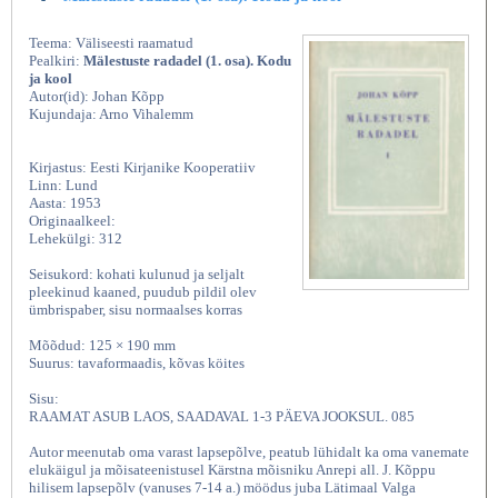
Teema: Väliseesti raamatud
Pealkiri:
Mälestuste radadel (1. osa). Kodu
ja kool
Autor(id): Johan Kõpp
Kujundaja: Arno Vihalemm
Kirjastus: Eesti Kirjanike Kooperatiiv
Linn: Lund
Aasta: 1953
Originaalkeel:
Lehekülgi: 312
Seisukord: kohati kulunud ja seljalt
pleekinud kaaned, puudub pildil olev
ümbrispaber, sisu normaalses korras
Mõõdud: 125 × 190 mm
Suurus: tavaformaadis, kõvas köites
Sisu:
RAAMAT ASUB LAOS, SAADAVAL 1-3 PÄEVA JOOKSUL. 085
Autor meenutab oma varast lapsepõlve, peatub lühidalt ka oma vanemate
elukäigul ja mõisateenistusel Kärstna mõisniku Anrepi all. J. Kõppu
hilisem lapsepõlv (vanuses 7-14 a.) möödus juba Lätimaal Valga