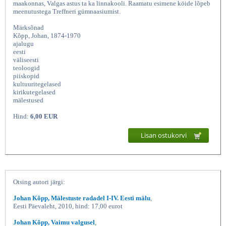
maakonnas, Valgas astus ta ka linnakooli. Raamatu esimene köide lõpeb
meenutustega Treffneri gümnaasiumist.
Märksõnad
Kõpp, Johan, 1874-1970
ajalugu
eesti
väliseesti
teoloogid
piiskopid
kultuuritegelased
kirikutegelased
mälestused
Mälestuste radadel (1 osa)
Hind:
6,00 EUR
Lisan ostukorvi
Otsing autori järgi:
Johan Kõpp, Mälestuste radadel I-IV. Eesti mälu
,
Eesti Päevaleht, 2010, hind: 17,00 eurot
Johan Kõpp, Vaimu valgusel
,