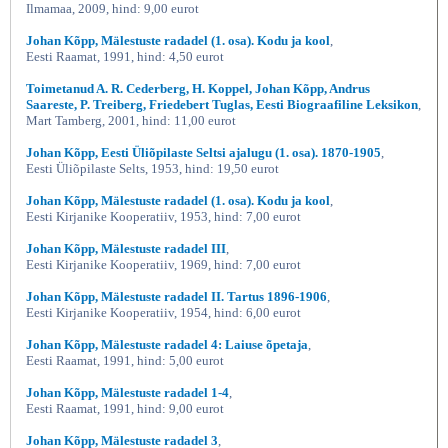
Ilmamaa, 2009, hind: 9,00 eurot
Johan Kõpp, Mälestuste radadel (1. osa). Kodu ja kool
,
Eesti Raamat, 1991, hind: 4,50 eurot
Toimetanud A. R. Cederberg, H. Koppel, Johan Kõpp, Andrus
Saareste, P. Treiberg, Friedebert Tuglas, Eesti Biograafiline Leksikon
,
Mart Tamberg, 2001, hind: 11,00 eurot
Johan Kõpp, Eesti Üliõpilaste Seltsi ajalugu (1. osa). 1870-1905
,
Eesti Üliõpilaste Selts, 1953, hind: 19,50 eurot
Johan Kõpp, Mälestuste radadel (1. osa). Kodu ja kool
,
Eesti Kirjanike Kooperatiiv, 1953, hind: 7,00 eurot
Johan Kõpp, Mälestuste radadel III
,
Eesti Kirjanike Kooperatiiv, 1969, hind: 7,00 eurot
Johan Kõpp, Mälestuste radadel II. Tartus 1896-1906
,
Eesti Kirjanike Kooperatiiv, 1954, hind: 6,00 eurot
Johan Kõpp, Mälestuste radadel 4: Laiuse õpetaja
,
Eesti Raamat, 1991, hind: 5,00 eurot
Johan Kõpp, Mälestuste radadel 1-4
,
Eesti Raamat, 1991, hind: 9,00 eurot
Johan Kõpp, Mälestuste radadel 3
,