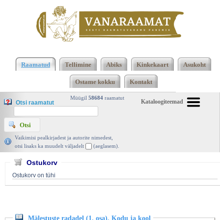
Klõpsa siia , et näha täielikku loendit!
Mälestuste
radadel (1. osa). Kodu ja kool, Johan Kõpp, Eesti
Raamatud
Tellimine
Abiks
Kinkekaart
Asukoht
Kirjanike Kooperatiiv 1953 | vanaraamat. ee
Ostame kokku
Kontakt
Müügil
58684
raamatut
Kataloogiteemad
Otsi raamatut
Vaikimisi pealkirjadest ja autorite nimedest,
otsi lisaks ka muudelt väljadelt
(aeglasem).
Ostukorv
Ostukorv on tühi
Mälestuste radadel (1. osa). Kodu ja kool