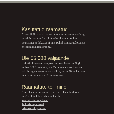
Kasutatud raamatud
Alates 1999. aastast järjest täienenud raamatukataloog
sisaldab täna üht Eesti kõige hoolikamalt valitud,
sisukaimat kollektsiooni, mis pakub raamatusõpradele
ehedaimat lugemisrõõmu.
Üle 55 000 väljaande
Kui tüüpilises raamatupoes on tavapäraselt müügil
umbes 3000 raamatut, siis Vanaraamatu
antikvariaat
pakub lugejaile suuremat valikut, sest müüme kasutatud
raamatuid erinevatest kümnenditest.
Raamatute tellimine
Kõiki kataloogis müügil olevaid väljaandeid saad
mugavalt tellida veebilehe kaudu.
Veebist ostmise juhend
Tellimistingimused
Privaatsustingimused