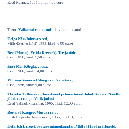
Eesti Raamat, 1991, hind: 4,50 eurot
Teema
Väliseesti raamatud
alla viimati lisatud:
Helga Nõu, Inimvaresed
,
Välis-Eesti & EMP, 1993, hind: 6,00 eurot
Reed Morn (= Friida Dreverk), Tee ja tõde
,
Orto, 1956, hind: 5,50 eurot
Emo Mei, Kõrgla. 2. osa
,
Orto, 1966, hind: 14,00 eurot
William Somerset Maugham, Vahe tera
,
Orto, 1956, hind: 9,00 eurot
Theodor Tallmeister; koostanud ja toimetanud Jakob Aunver, Nõudke
jäädavat rooga. Valik jutlusi
,
Eesti Vaimulik Raamat, 1965, hind: 12,00 eurot
Bernard Kangro, Must raamat
,
Eesti Kirjanike Kooperatiiv, 1965, hind: 8,00 eurot
Heinrich Laretei, Saatuse mängukanniks. Mällu jäänud märkmeid
,