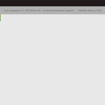
www.vanaraamat.ee © 2025 Biblio OÜ » Kvaliteetsed kasutatud raamatud
Veebilehe disain ja CMS