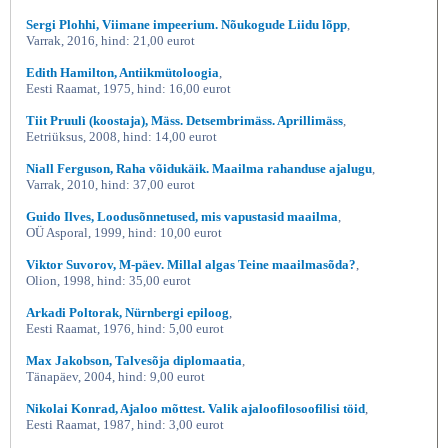
Sergi Plohhi, Viimane impeerium. Nõukogude Liidu lõpp
,
Varrak, 2016, hind: 21,00 eurot
Edith Hamilton, Antiikmütoloogia
,
Eesti Raamat, 1975, hind: 16,00 eurot
Tiit Pruuli (koostaja), Mäss. Detsembrimäss. Aprillimäss
,
Eetriüksus, 2008, hind: 14,00 eurot
Niall Ferguson, Raha võidukäik. Maailma rahanduse ajalugu
,
Varrak, 2010, hind: 37,00 eurot
Guido Ilves, Loodusõnnetused, mis vapustasid maailma
,
OÜ Asporal, 1999, hind: 10,00 eurot
Viktor Suvorov, M-päev. Millal algas Teine maailmasõda?
,
Olion, 1998, hind: 35,00 eurot
Arkadi Poltorak, Nürnbergi epiloog
,
Eesti Raamat, 1976, hind: 5,00 eurot
Max Jakobson, Talvesõja diplomaatia
,
Tänapäev, 2004, hind: 9,00 eurot
Nikolai Konrad, Ajaloo mõttest. Valik ajaloofilosoofilisi töid
,
Eesti Raamat, 1987, hind: 3,00 eurot