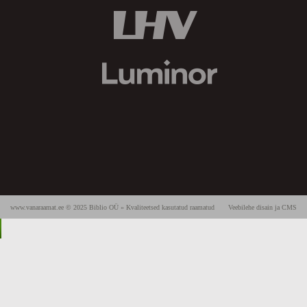
www.vanaraamat.ee © 2025 Biblio OÜ » Kvaliteetsed kasutatud raamatud
Veebilehe disain ja CMS