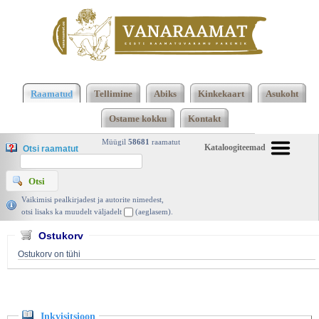
Klõpsa siia , et näha täielikku loendit!
Inkvisitsioon,
John Edwards, Olion 2006 | vanaraamat. ee
Raamatud
Tellimine
Abiks
Kinkekaart
Asukoht
Ostame kokku
Kontakt
Müügil
58681
raamatut
Kataloogiteemad
Otsi raamatut
Vaikimisi pealkirjadest ja autorite nimedest,
otsi lisaks ka muudelt väljadelt
(aeglasem).
Ostukorv
Ostukorv on tühi
Inkvisitsioon