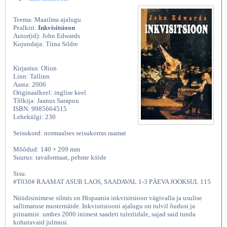
Teema: Maailma ajalugu
Pealkiri:
Inkvisitsioon
Autor(id): John Edwards
Kujundaja: Tiina Sildre
Kirjastus: Olion
Linn: Tallinn
Aasta: 2006
Originaalkeel: inglise keel
Tõlkija: Jaanus Sarapuu
ISBN: 9985664515
Lehekülgi: 230
Seisukord: normaalses seisukorras raamat
Mõõdud: 140 × 209 mm
Suurus: tavaformaat, pehme köide
Sisu:
#T030# RAAMAT ASUB LAOS, SAADAVAL 1-3 PÄEVA JOOKSUL 115
Nüüdisinimese silmis on Hispaania inkvisitsioon vägivalla ja usulise
sallimatuse musternäide. Inkvisitsiooni ajalugu on tulvil õudusi ja
piinamisi: umbes 2000 inimest saadeti tuleriidale, sajad said tunda
kohutavaid julmusi.