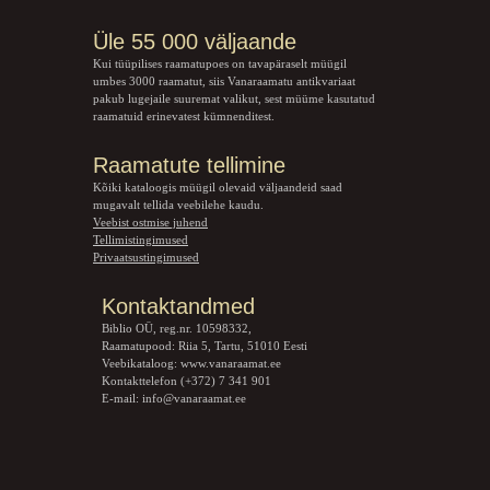
Üle 55 000 väljaande
Kui tüüpilises raamatupoes on tavapäraselt müügil
umbes 3000 raamatut, siis Vanaraamatu
antikvariaat
pakub lugejaile suuremat valikut, sest müüme kasutatud
raamatuid erinevatest kümnenditest.
Raamatute tellimine
Kõiki kataloogis müügil olevaid väljaandeid saad
mugavalt tellida veebilehe kaudu.
Veebist ostmise juhend
Tellimistingimused
Privaatsustingimused
Kontaktandmed
Biblio OÜ, reg.nr. 10598332,
Raamatupood: Riia 5, Tartu, 51010 Eesti
Veebikataloog:
www.vanaraamat.ee
Kontakttelefon (+372) 7 341 901
E-mail:
info@vanaraamat.ee