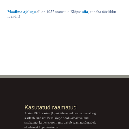
Maailma ajalugu
all on 1957 raamatut. Klõpsa
siia
, et näha täielikku
loendit!
Kasutatud raamatud
Alates 1999. aastast järjest täienenud raamatukataloog
sisaldab täna üht Eesti kõige hoolikamalt valitud,
sisukaimat kollektsiooni, mis pakub raamatusõpradele
ehedaimat lugemisrõõmu.