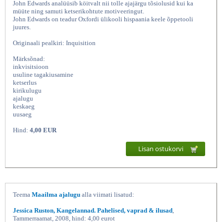
John Edwards analüüsib köitvalt nii tolle ajajärgu tõsiolusid kui ka
müüte ning samuti ketserikohtute motiveeringut.
John Edwards on teadur Oxfordi ülikooli hispaania keele õppetooli
juures.
Originaali pealkiri: Inquisition
Märksõnad:
inkvisitsioon
usuline tagakiusamine
ketserlus
kirikulugu
ajalugu
Inkvisitsioon, John Edwards, Olion
keskaeg
uusaeg
Hind:
4,00 EUR
Lisan ostukorvi
Teema
Maailma ajalugu
alla viimati lisatud:
Jessica Ruston, Kangelannad. Pahelised, vaprad & ilusad
,
Tammerraamat, 2008, hind: 4,00 eurot