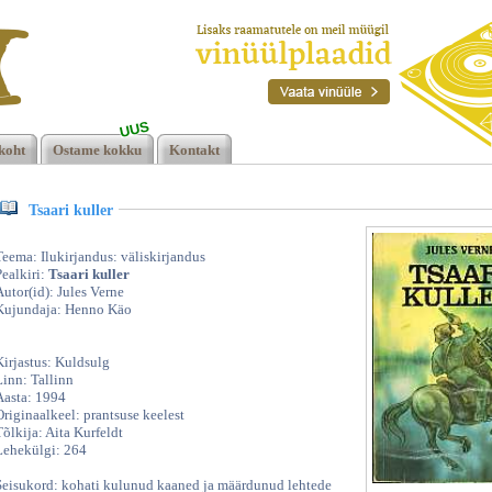
UUS
e,
koht
Ostame kokku
Kontakt
Tsaari kuller
Teema: Ilukirjandus: väliskirjandus
Pealkiri:
Tsaari kuller
Autor(id): Jules Verne
Kujundaja: Henno Käo
Kirjastus: Kuldsulg
Linn: Tallinn
Aasta: 1994
Originaalkeel: prantsuse keelest
Tõlkija: Aita Kurfeldt
Lehekülgi: 264
Seisukord: kohati kulunud kaaned ja määrdunud lehtede