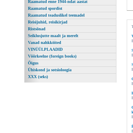
Raamatud enne 1944-ndat aastat
Raamatud spordist
Raamatud teaduslikel teemadel
Reisijuhid, reisikirjad
Ristsõnad
Seiklusjutte maalt ja merelt
Vanad nahkköited
VINÜÜLPLAADID
Võõrkeelne (foreign books)
Õigus
Ühiskond ja sotsioloogia
XXX (seks)