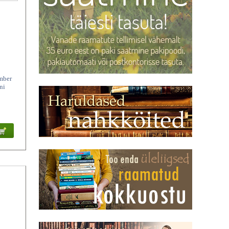
ümber
ni