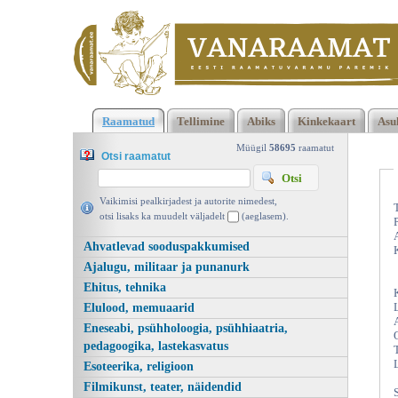
Klõpsa siia , et näha täielikku loendit!
Tsaari kuller, Jules Vern
Raamatud
Tellimine
Abiks
Kinkekaart
Asu
Kuldsulg 1994 | vanaraamat. ee
Müügil
58695
raamatut
Otsi raamatut
Vaikimisi pealkirjadest ja autorite nimedest,
otsi lisaks ka muudelt väljadelt
(aeglasem).
Ahvatlevad sooduspakkumised
Ajalugu, militaar ja punanurk
Ehitus, tehnika
Elulood, memuaarid
Eneseabi, psühholoogia, psühhiaatria,
pedagoogika, lastekasvatus
Esoteerika, religioon
Filmikunst, teater, näidendid