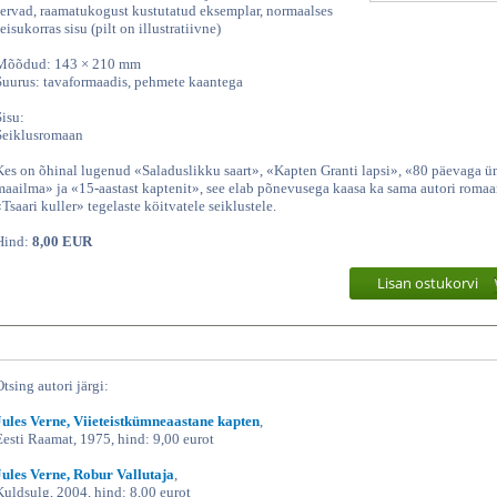
servad, raamatukogust kustutatud eksemplar, normaalses
eisukorras sisu (pilt on illustratiivne)
Mõõdud: 143 × 210 mm
Suurus: tavaformaadis, pehmete kaantega
Sisu:
Seiklusromaan
Kes on õhinal lugenud «Saladuslikku saart», «Kapten Granti lapsi», «80 päevaga 
maailma» ja «15-aastast kaptenit», see elab põnevusega kaasa ka sama autori romaa
«Tsaari kuller» tegelaste köitvatele seiklustele.
Hind:
8,00 EUR
Lisan ostukorvi
Otsing autori järgi:
Jules Verne, Viieteistkümneaastane kapten
,
Eesti Raamat, 1975, hind: 9,00 eurot
Jules Verne, Robur Vallutaja
,
Kuldsulg, 2004, hind: 8,00 eurot