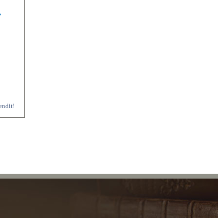
,
endit!