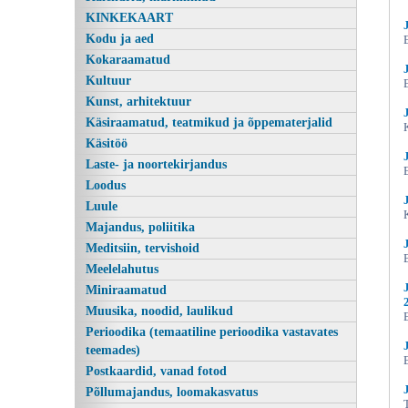
KINKEKAART
Kodu ja aed
Kokaraamatud
Kultuur
Kunst, arhitektuur
Käsiraamatud, teatmikud ja õppematerjalid
Käsitöö
Laste- ja noortekirjandus
Loodus
Tsaari kuller, Jules Verne,
Luule
Majandus, poliitika
Meditsiin, tervishoid
Meelelahutus
Miniraamatud
Muusika, noodid, laulikud
Perioodika (temaatiline perioodika vastavates
teemades)
Postkaardid, vanad fotod
Põllumajandus, loomakasvatus