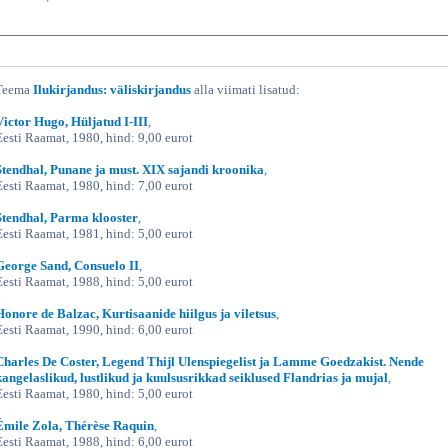
Teema
Ilukirjandus: väliskirjandus
alla viimati lisatud:
Victor Hugo, Hüljatud I-III
,
Eesti Raamat, 1980, hind: 9,00 eurot
Stendhal, Punane ja must. XIX sajandi kroonika
,
Eesti Raamat, 1980, hind: 7,00 eurot
Stendhal, Parma klooster
,
Eesti Raamat, 1981, hind: 5,00 eurot
George Sand, Consuelo II
,
Eesti Raamat, 1988, hind: 5,00 eurot
Honore de Balzac, Kurtisaanide hiilgus ja viletsus
,
Eesti Raamat, 1990, hind: 6,00 eurot
Charles De Coster, Legend Thijl Ulenspiegelist ja Lamme Goedzakist. Nende
kangelaslikud, lustlikud ja kuulsusrikkad seiklused Flandrias ja mujal
,
Eesti Raamat, 1980, hind: 5,00 eurot
Émile Zola, Thérèse Raquin
,
Eesti Raamat, 1988, hind: 6,00 eurot