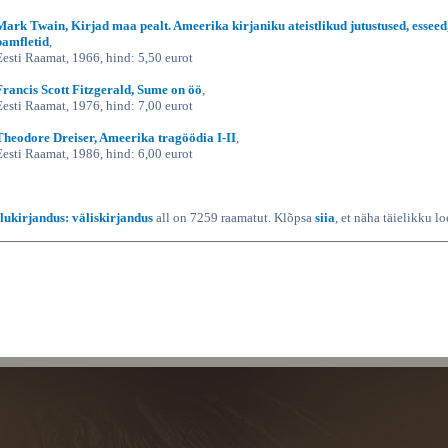
Mark Twain, Kirjad maa pealt. Ameerika kirjaniku ateistlikud jutustused, esseed
pamfletid
,
Eesti Raamat, 1966, hind: 5,50 eurot
Francis Scott Fitzgerald, Sume on öö
,
Eesti Raamat, 1976, hind: 7,00 eurot
Theodore Dreiser, Ameerika tragöödia I-II
,
Eesti Raamat, 1986, hind: 6,00 eurot
Ilukirjandus: väliskirjandus
all on 7259 raamatut. Klõpsa
siia
, et näha täielikku lo