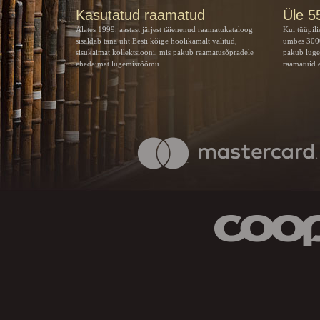
Kasutatud raamatud
Üle 5
Alates 1999. aastast järjest täienenud raamatukataloog
Kui tüüpili
sisaldab täna üht Eesti kõige hoolikamalt valitud,
umbes 3000
sisukaimat kollektsiooni, mis pakub raamatusõpradele
pakub luge
ehedaimat lugemisrõõmu.
raamatuid e