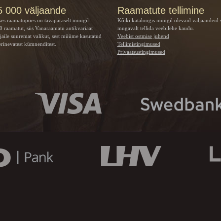
5 000 väljaande
Raamatute tellimine
ses raamatupoes on tavapäraselt müügil
Kõiki kataloogis müügil olevaid väljaandeid 
 raamatut, siis Vanaraamatu
antikvariaat
mugavalt tellida veebilehe kaudu.
jaile suuremat valikut, sest müüme kasutatud
Veebist ostmise juhend
rinevatest kümnenditest.
Tellimistingimused
Privaatsustingimused