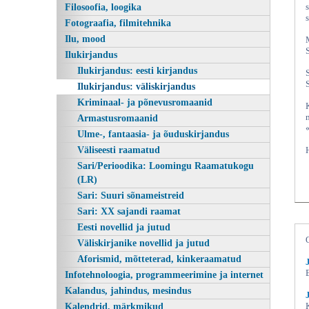
Filosoofia, loogika
s
Fotograafia, filmitehnika
Ilu, mood
Ilukirjandus
Ilukirjandus: eesti kirjandus
Ilukirjandus: väliskirjandus
Kriminaal- ja põnevusromaanid
Armastusromaanid
Ulme-, fantaasia- ja õuduskirjandus
Väliseesti raamatud
Sari/Perioodika: Loomingu Raamatukogu
(LR)
Sari: Suuri sõnameistreid
Sari: XX sajandi raamat
Eesti novellid ja jutud
Väliskirjanike novellid ja jutud
Aforismid, mõtteterad, kinkeraamatud
Infotehnoloogia, programmeerimine ja internet
Kalandus, jahindus, mesindus
Kalendrid, märkmikud