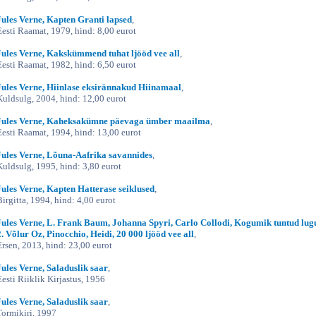
Jules Verne, Kapten Granti lapsed
,
Eesti Raamat, 1979, hind: 8,00 eurot
Jules Verne, Kakskümmend tuhat ljööd vee all
,
Eesti Raamat, 1982, hind: 6,50 eurot
Jules Verne, Hiinlase eksirännakud Hiinamaal
,
Kuldsulg, 2004, hind: 12,00 eurot
Jules Verne, Kaheksakümne päevaga ümber maailma
,
Eesti Raamat, 1994, hind: 13,00 eurot
Jules Verne, Lõuna-Aafrika savannides
,
Kuldsulg, 1995, hind: 3,80 eurot
Jules Verne, Kapten Hatterase seiklused
,
Birgitta, 1994, hind: 4,00 eurot
Jules Verne, L. Frank Baum, Johanna Spyri, Carlo Collodi, Kogumik tuntud lugu
2. Võlur Oz, Pinocchio, Heidi, 20 000 ljööd vee all
,
Ersen, 2013, hind: 23,00 eurot
Jules Verne, Saladuslik saar
,
Eesti Riiklik Kirjastus, 1956
Jules Verne, Saladuslik saar
,
Tormikiri, 1997