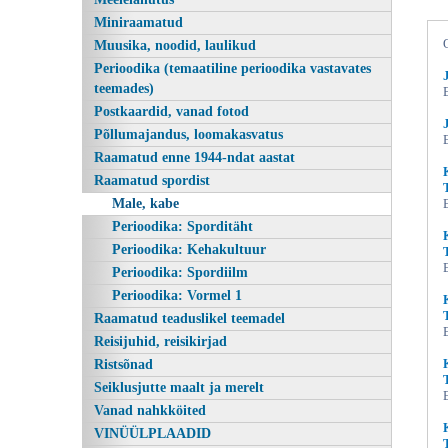
Miniraamatud
Muusika, noodid, laulikud
Perioodika (temaatiline perioodika vastavates
teemades)
Postkaardid, vanad fotod
Põllumajandus, loomakasvatus
Raamatud enne 1944-ndat aastat
Raamatud spordist
Male, kabe
Kuningas kummuli! Maleaabits kõigile,
Perioodika: Sporditäht
Perioodika: Kehakultuur
Perioodika: Spordiilm
Perioodika: Vormel 1
Raamatud teaduslikel teemadel
Reisijuhid, reisikirjad
Ristsõnad
Seiklusjutte maalt ja merelt
Vanad nahkköited
VINÜÜLPLAADID