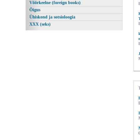
Võõrkeelne (foreign books)
Õigus
Ühiskond ja sotsioloogia
XXX (seks)