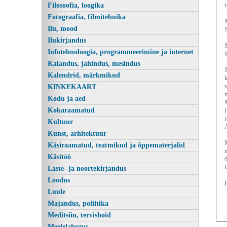
Filosoofia, loogika
Fotograafia, filmitehnika
Ilu, mood
Ilukirjandus
Infotehnoloogia, programmeerimine ja internet
Kalandus, jahindus, mesindus
Kalendrid, märkmikud
KINKEKAART
Kodu ja aed
Kokaraamatud
Kultuur
Kunst, arhitektuur
Käsiraamatud, teatmikud ja õppematerjalid
Käsitöö
Laste- ja noortekirjandus
Loodus
Luule
Majandus, poliitika
Meditsiin, tervishoid
Meelelahutus