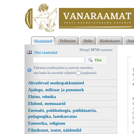
Klõpsa siia , et näha täielikku loendit!
Kuningas kummuli!
Raamatud
Tellimine
Abiks
Kinkekaart
Asu
Maleaabits kõigile, Jüri Randviir, Koolibri 1995 | vanaraamat. e
Müügil
58716
raamatut
Otsi raamatut
Vaikimisi pealkirjadest ja autorite nimedest,
otsi lisaks ka muudelt väljadelt
(aeglasem).
Ahvatlevad sooduspakkumised
Ajalugu, militaar ja punanurk
Ehitus, tehnika
Elulood, memuaarid
Eneseabi, psühholoogia, psühhiaatria,
pedagoogika, lastekasvatus
Esoteerika, religioon
Filmikunst, teater, näidendid