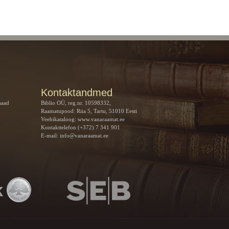
Kontaktandmed
saad
Biblio OÜ, reg.nr. 10598332,
Raamatupood: Riia 5, Tartu, 51010 Eesti
Veebikataloog:
www.vanaraamat.ee
Kontakttelefon (+372) 7 341 901
E-mail:
info@vanaraamat.ee