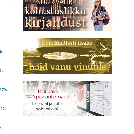
ir
1.
979.
987.
5.