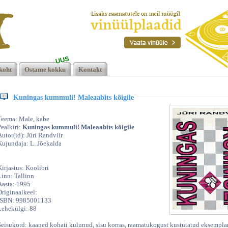
UUS
koht
Ostame kokku
Kontakt
e
Kuningas kummuli! Maleaabits kõigile
Teema: Male, kabe
Pealkiri:
Kuningas kummuli! Maleaabits kõigile
Autor(id): Jüri Randviir
Kujundaja: L. Jõekalda
Kirjastus: Koolibri
Linn: Tallinn
Aasta: 1995
Originaalkeel:
ISBN: 9985001133
Lehekülgi: 88
Seisukord: kaaned kohati kulunud, sisu korras, raamatukogust kustutatud eksempla