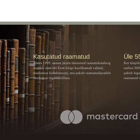
Kasutatud raamatud
Üle 5
Alates 1999. aastast järjest täienenud raamatukataloog
Kui tüüpili
sisaldab täna üht Eesti kõige hoolikamalt valitud,
umbes 3000
sisukaimat kollektsiooni, mis pakub raamatusõpradele
pakub luge
ehedaimat lugemisrõõmu.
raamatuid e