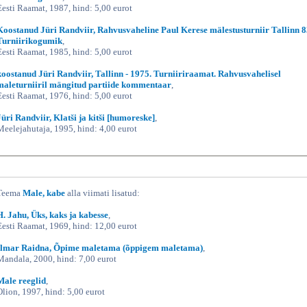
Eesti Raamat, 1987, hind: 5,00 eurot
Koostanud Jüri Randviir, Rahvusvaheline Paul Kerese mälestusturniir Tallinn 8
Turniirikogumik
,
Eesti Raamat, 1985, hind: 5,00 eurot
koostanud Jüri Randviir, Tallinn - 1975. Turniiriraamat. Rahvusvahelisel
maleturniiril mängitud partiide kommentaar
,
Eesti Raamat, 1976, hind: 5,00 eurot
Jüri Randviir, Klatši ja kitši [humoreske]
,
Meelejahutaja, 1995, hind: 4,00 eurot
Teema
Male, kabe
alla viimati lisatud:
H. Jahu, Üks, kaks ja kabesse
,
Eesti Raamat, 1969, hind: 12,00 eurot
Ilmar Raidna, Õpime maletama (õppigem maletama)
,
Mandala, 2000, hind: 7,00 eurot
Male reeglid
,
Olion, 1997, hind: 5,00 eurot