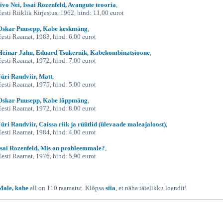
Iivo Nei, Issai Rozenfeld, Avangute teooria
,
Eesti Riiklik Kirjastus, 1962, hind: 11,00 eurot
Oskar Puusepp, Kabe keskmäng
,
Eesti Raamat, 1983, hind: 6,00 eurot
Heinar Jahu, Eduard Tsukernik, Kabekombinatsioone
,
Eesti Raamat, 1972, hind: 7,00 eurot
Jüri Randviir, Matt
,
Eesti Raamat, 1975, hind: 5,00 eurot
Oskar Puusepp, Kabe lõppmäng
,
Eesti Raamat, 1972, hind: 8,00 eurot
Jüri Randviir, Caissa riik ja rüütlid (ülevaade maleajaloost)
,
Eesti Raamat, 1984, hind: 4,00 eurot
Isai Rozenfeld, Mis on probleemmale?
,
Eesti Raamat, 1976, hind: 5,90 eurot
Male, kabe
all on 110 raamatut. Klõpsa
siia
, et näha täielikku loendit!