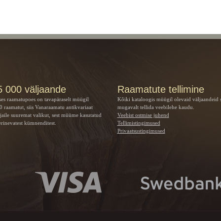
5 000 väljaande
Raamatute tellimine
ses raamatupoes on tavapäraselt müügil
Kõiki kataloogis müügil olevaid väljaandeid 
 raamatut, siis Vanaraamatu
antikvariaat
mugavalt tellida veebilehe kaudu.
jaile suuremat valikut, sest müüme kasutatud
Veebist ostmise juhend
rinevatest kümnenditest.
Tellimistingimused
Privaatsustingimused