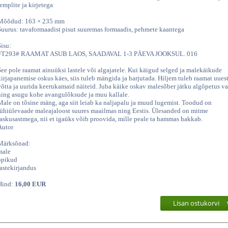
templite ja kirjetega
Mõõdud: 163 × 235 mm
Suurus: tavaformaadist pisut suuremas formaadis, pehmete kaantega
Sisu:
#T293# RAAMAT ASUB LAOS, SAADAVAL 1-3 PÄEVA JOOKSUL. 016
See pole raamat ainuüksi lastele või algajatele. Kui käigud selged ja malekäikude
kirjapanemise oskus käes, siis tuleb mängida ja harjutada. Hiljem tuleb raamat uuest
võtta ja uurida keerukamaid näiteid. Juba käike oskav malesõber jätku algõpetus v
ning asugu kohe avangulõksude ja muu kallale.
Male on tõsine mäng, aga siit leiab ka naljapalu ja muud lugemist. Toodud on
lühiülevaade maleajaloost suures maailmas ning Eestis. Ülesanded on mitme
raskusastmega, nii et igaüks võib proovida, mille peale ta hammas hakkab.
Autor
Märksõnad:
male
õpikud
lastekirjandus
Hind:
16,00 EUR
Lisan ostukorvi