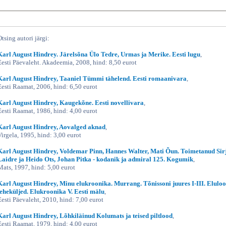
Otsing autori järgi:
Karl August Hindrey. Järelsõna Ülo Tedre, Urmas ja Merike. Eesti lugu
,
Eesti Päevaleht. Akadeemia, 2008, hind: 8,50 eurot
Karl August Hindrey, Taaniel Tümmi tähelend. Eesti romaanivara
,
Eesti Raamat, 2006, hind: 6,50 eurot
Karl August Hindrey, Kaugekõne. Eesti novellivara
,
Eesti Raamat, 1986, hind: 4,00 eurot
Karl August Hindrey, Aovalged aknad
,
Virgela, 1995, hind: 3,00 eurot
Karl August Hindrey, Voldemar Pinn, Hannes Walter, Mati Õun. Toimetanud Sir
Laidre ja Heido Ots, Johan Pitka - kodanik ja admiral 125. Kogumik
,
Mats, 1997, hind: 5,00 eurot
Karl August Hindrey, Minu elukroonika. Murrang. Tõnissoni juures I-III. Eluloo
leheküljed. Elukroonika V. Eesti mälu
,
Eesti Päevaleht, 2010, hind: 7,00 eurot
Karl August Hindrey, Lõhkiläinud Kolumats ja teised piltlood
,
Eesti Raamat, 1979, hind: 4,00 eurot