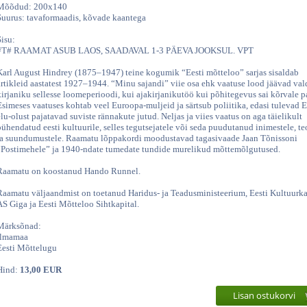
Mõõdud: 200x140
Suurus: tavaformaadis, kõvade kaantega
Sisu:
#T# RAAMAT ASUB LAOS, SAADAVAL 1-3 PÄEVA JOOKSUL. VPT
Karl August Hindrey (1875–1947) teine kogumik “Eesti mõtteloo” sarjas sisaldab
artikleid aastatest 1927–1944. “Minu sajandi” viie osa ehk vaatuse lood jäävad val
kirjaniku sellesse loomeperioodi, kui ajakirjanikutöö kui põhitegevus sai kõrvale 
Esimeses vaatuses kohtab veel Euroopa-muljeid ja särtsub poliitika, edasi tulevad E
elu-olust pajatavad suviste rännakute jutud. Neljas ja viies vaatus on aga täielikult
pühendatud eesti kultuurile, selles tegutsejatele või seda puudutanud inimestele, te
ja suundumustele. Raamatu lõppakordi moodustavad tagasivaade Jaan Tõnissoni
“Postimehele” ja 1940-ndate tumedate tundide murelikud mõttemõlgutused.
Raamatu on koostanud Hando Runnel.
Raamatu väljaandmist on toetanud Haridus- ja Teadusministeerium, Eesti Kultuurka
AS Giga ja Eesti Mõtteloo Sihtkapital.
Märksõnad:
Ilmamaa
Eesti Mõttelugu
Hind:
13,00 EUR
Lisan ostukorvi