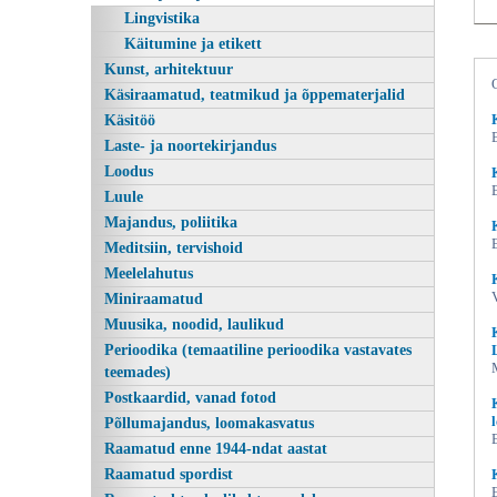
Lingvistika
Käitumine ja etikett
Kunst, arhitektuur
Käsiraamatud, teatmikud ja õppematerjalid
Käsitöö
Laste- ja noortekirjandus
Loodus
Luule
Majandus, poliitika
Minu sajand, Karl August
Meditsiin, tervishoid
Meelelahutus
Miniraamatud
Muusika, noodid, laulikud
Perioodika (temaatiline perioodika vastavates
teemades)
Postkaardid, vanad fotod
Põllumajandus, loomakasvatus
Raamatud enne 1944-ndat aastat
Raamatud spordist