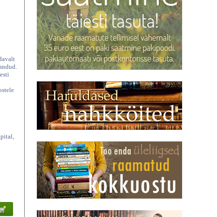
davalt
pandud.
esti
ostele
pital,