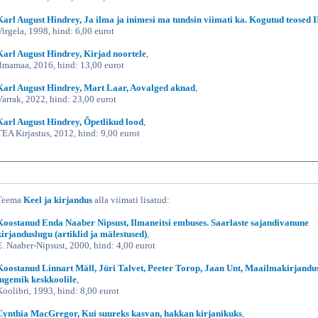
Karl August Hindrey, Ja ilma ja inimesi ma tundsin viimati ka. Kogutud teosed I
Virgela, 1998, hind: 6,00 eurot
Karl August Hindrey, Kirjad noortele
,
Ilmamaa, 2016, hind: 13,00 eurot
Karl August Hindrey, Mart Laar, Aovalged aknad
,
Varrak, 2022, hind: 23,00 eurot
Karl August Hindrey, Õpetlikud lood
,
TEA Kirjastus, 2012, hind: 9,00 eurot
Teema
Keel ja kirjandus
alla viimati lisatud:
Koostanud Enda Naaber Nipsust, Ilmaneitsi embuses. Saarlaste sajandivanune
kirjanduslugu (artiklid ja mälestused)
,
E. Naaber-Nipsust, 2000, hind: 4,00 eurot
Koostanud Linnart Mäll, Jüri Talvet, Peeter Torop, Jaan Unt, Maailmakirjandu
lugemik keskkoolile
,
Koolibri, 1993, hind: 8,00 eurot
Cynthia MacGregor, Kui suureks kasvan, hakkan kirjanikuks
,