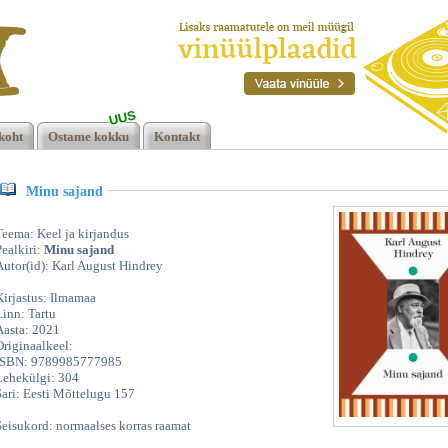
UUS
t
koht
Ostame kokku
Kontakt
Minu sajand
Teema: Keel ja kirjandus
Pealkiri:
Minu sajand
Autor(id): Karl August Hindrey
Kirjastus: Ilmamaa
Linn: Tartu
Aasta: 2021
Originaalkeel:
ISBN: 9789985777985
Lehekülgi: 304
Sari: Eesti Mõttelugu 157
Seisukord: normaalses korras raamat