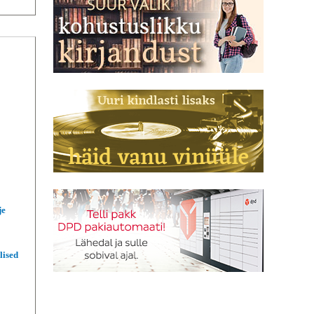
je
lised