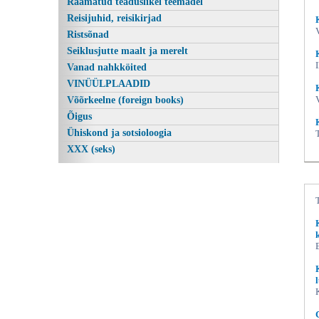
Raamatud teaduslikel teemadel
Reisijuhid, reisikirjad
Ristsõnad
Seiklusjutte maalt ja merelt
Vanad nahkköited
VINÜÜLPLAADID
Võõrkeelne (foreign books)
Õigus
Ühiskond ja sotsioloogia
XXX (seks)