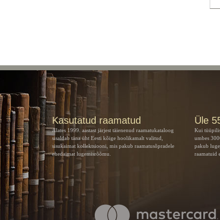
Kasutatud raamatud
Üle 5
Alates 1999. aastast järjest täienenud raamatukataloog
Kui tüüpili
sisaldab täna üht Eesti kõige hoolikamalt valitud,
umbes 3000
sisukaimat kollektsiooni, mis pakub raamatusõpradele
pakub luge
ehedaimat lugemisrõõmu.
raamatuid e