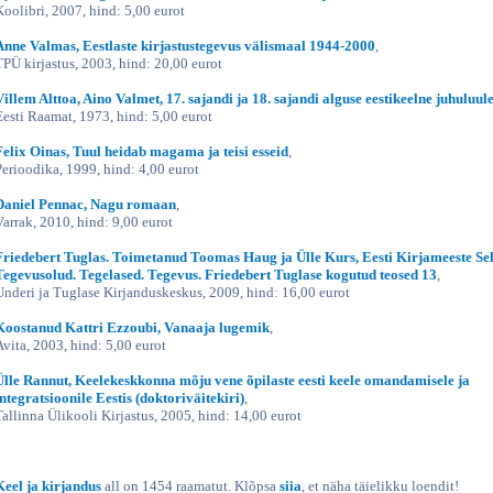
Koolibri, 2007, hind: 5,00 eurot
Anne Valmas, Eestlaste kirjastustegevus välismaal 1944-2000
,
TPÜ kirjastus, 2003, hind: 20,00 eurot
Villem Alttoa, Aino Valmet, 17. sajandi ja 18. sajandi alguse eestikeelne juhuluul
Eesti Raamat, 1973, hind: 5,00 eurot
Felix Oinas, Tuul heidab magama ja teisi esseid
,
Perioodika, 1999, hind: 4,00 eurot
Daniel Pennac, Nagu romaan
,
Varrak, 2010, hind: 9,00 eurot
Friedebert Tuglas. Toimetanud Toomas Haug ja Ülle Kurs, Eesti Kirjameeste Sel
Tegevusolud. Tegelased. Tegevus. Friedebert Tuglase kogutud teosed 13
,
Underi ja Tuglase Kirjanduskeskus, 2009, hind: 16,00 eurot
Koostanud Kattri Ezzoubi, Vanaaja lugemik
,
Avita, 2003, hind: 5,00 eurot
Ülle Rannut, Keelekeskkonna mõju vene õpilaste eesti keele omandamisele ja
integratsioonile Eestis (doktoriväitekiri)
,
Tallinna Ülikooli Kirjastus, 2005, hind: 14,00 eurot
Keel ja kirjandus
all on 1454 raamatut. Klõpsa
siia
, et näha täielikku loendit!