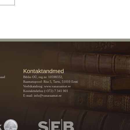
Kontaktandmed
saad
Biblio OÜ, reg.nr. 10598332,
Raamatupood: Riia 5, Tartu, 51010 Eesti
Veebikataloog:
www.vanaraamat.ee
Kontakttelefon (+372) 7 341 901
E-mail:
info@vanaraamat.ee