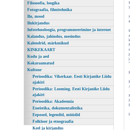
Filosoofia, loogika
Fotograafia, filmitehnika
Ilu, mood
Ilukirjandus
Infotehnoloogia, programmeerimine ja internet
Kalandus, jahindus, mesindus
Kalendrid, märkmikud
KINKEKAART
Kodu ja aed
Kokaraamatud
Kultuur
Perioodika: Vikerkaar. Eesti Kirjanike Liidu
ajakiri
Perioodika: Looming. Eesti Kirjanike Liidu
ajakiri
Perioodika: Akadeemia
Esseistika, dokumentalistika
Eeposed, legendid, müüdid
Folkloor ja etnograafia
Keel ja kirjandus