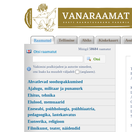
Klõpsa siia , et näha täielikku loendit!
Minu sajand, Karl Augus
Raamatud
Tellimine
Abiks
Kinkekaart
Asu
Hindrey, Ilmamaa 2021 | vanaraamat. ee
Müügil
58684
raamatut
Otsi raamatut
Vaikimisi pealkirjadest ja autorite nimedest,
otsi lisaks ka muudelt väljadelt
(aeglasem).
Ahvatlevad sooduspakkumised
Ajalugu, militaar ja punanurk
Ehitus, tehnika
Elulood, memuaarid
Eneseabi, psühholoogia, psühhiaatria,
pedagoogika, lastekasvatus
Esoteerika, religioon
Filmikunst, teater, näidendid