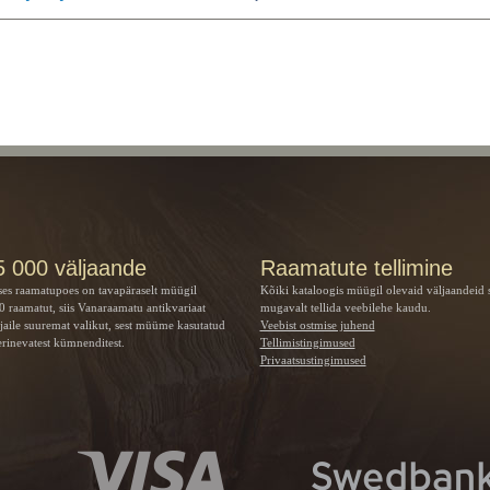
5 000 väljaande
Raamatute tellimine
ses raamatupoes on tavapäraselt müügil
Kõiki kataloogis müügil olevaid väljaandeid 
 raamatut, siis Vanaraamatu
antikvariaat
mugavalt tellida veebilehe kaudu.
jaile suuremat valikut, sest müüme kasutatud
Veebist ostmise juhend
rinevatest kümnenditest.
Tellimistingimused
Privaatsustingimused