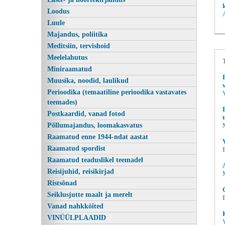
Loodus
Luule
Majandus, poliitika
Meditsiin, tervishoid
Meelelahutus
Miniraamatud
Muusika, noodid, laulikud
Perioodika (temaatiline perioodika vastavates
teemades)
Suvelilled, Kodukiri; Koostanud: Kaja
Postkaardid, vanad fotod
Põllumajandus, loomakasvatus
Raamatud enne 1944-ndat aastat
Raamatud spordist
Raamatud teaduslikel teemadel
Reisijuhid, reisikirjad
Ristsõnad
Seiklusjutte maalt ja merelt
Vanad nahkköited
VINÜÜLPLAADID