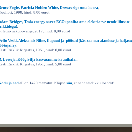
Bruce Fogle, Patricia Holden White, Dresseerige oma koera
,
Koolibri, 1998, hind: 8,00 eurot
Adam Bridges, Tesla energy saver ECO: poolita oma elektriarve nende lihtsate
trikkidega!
,
Spletno nakupovanje, 2017, hind: 8,00 eurot
Vello Veski, Aleksandr Niine, Ilupuud ja -põõsad (käsiraamat aianduse ja haljast
töötajaile)
,
Eesti Riiklik Kirjastus, 1961, hind: 6,00 eurot
R. Leetoja, Köögivilja kasvatamine katmikalal
,
Eesti Riiklik Kirjastus, 1961, hind: 5,00 eurot
Kodu ja aed
all on 1420 raamatut. Klõpsa
siia
, et näha täielikku loendit!