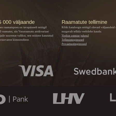
5 000 väljaande
Raamatute tellimine
ses raamatupoes on tavapäraselt müügil
Kõiki kataloogis müügil olevaid väljaandeid 
 raamatut, siis Vanaraamatu
antikvariaat
mugavalt tellida veebilehe kaudu.
jaile suuremat valikut, sest müüme kasutatud
Veebist ostmise juhend
rinevatest kümnenditest.
Tellimistingimused
Privaatsustingimused