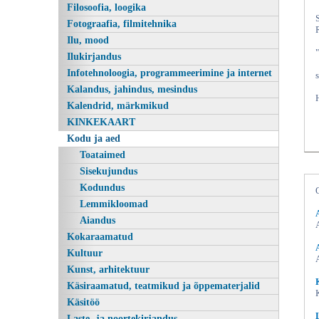
Filosoofia, loogika
Fotograafia, filmitehnika
Ilu, mood
Ilukirjandus
Infotehnoloogia, programmeerimine ja internet
Kalandus, jahindus, mesindus
Kalendrid, märkmikud
KINKEKAART
Kodu ja aed
Toataimed
Sisekujundus
Kodundus
Lemmikloomad
Aiandus
Kokaraamatud
Kultuur
Kunst, arhitektuur
Käsiraamatud, teatmikud ja õppematerjalid
Käsitöö
Laste- ja noortekirjandus