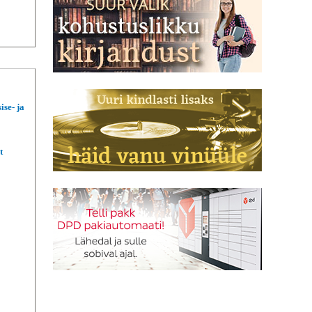
ise- ja
t