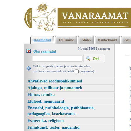
Klõpsa siia , et näha täielikku loendit!
Suvelilled, Kodukiri;
Raamatud
Tellimine
Abiks
Kinkekaart
Asu
Koostanud: Kaja Kurg, Ajakirjade Kirjastus 2004 | vanaraamat.
Müügil
58682
raamatut
Otsi raamatut
Vaikimisi pealkirjadest ja autorite nimedest,
otsi lisaks ka muudelt väljadelt
(aeglasem).
Ahvatlevad sooduspakkumised
Ajalugu, militaar ja punanurk
Ehitus, tehnika
Elulood, memuaarid
Eneseabi, psühholoogia, psühhiaatria,
pedagoogika, lastekasvatus
Esoteerika, religioon
s
Filmikunst, teater, näidendid