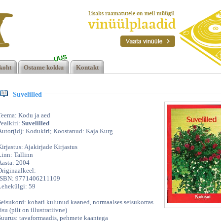
UUS
koht
Ostame kokku
Kontakt
 ee
Suvelilled
Teema: Kodu ja aed
Pealkiri:
Suvelilled
Autor(id): Kodukiri; Koostanud: Kaja Kurg
Kirjastus: Ajakirjade Kirjastus
Linn: Tallinn
Aasta: 2004
Originaalkeel:
ISBN: 9771406211109
Lehekülgi: 59
Seisukord: kohati kulunud kaaned, normaalses seisukorras
isu (pilt on illustratiivne)
Suurus: tavaformaadis, pehmete kaantega