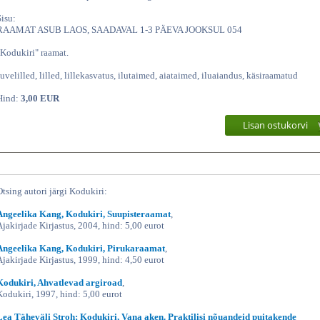
Sisu:
RAAMAT ASUB LAOS, SAADAVAL 1-3 PÄEVA JOOKSUL 054
"Kodukiri" raamat.
suvelilled, lilled, lillekasvatus, ilutaimed, aiataimed, iluaiandus, käsiraamatud
Hind:
3,00 EUR
Lisan ostukorvi
Otsing autori järgi Kodukiri:
Angeelika Kang, Kodukiri, Suupisteraamat
,
Ajakirjade Kirjastus, 2004, hind: 5,00 eurot
Angeelika Kang, Kodukiri, Pirukaraamat
,
Ajakirjade Kirjastus, 1999, hind: 4,50 eurot
Kodukiri, Ahvatlevad argiroad
,
Kodukiri, 1997, hind: 5,00 eurot
Lea Täheväli Stroh; Kodukiri, Vana aken. Praktilisi nõuandeid puitakende