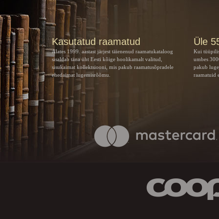
Kasutatud raamatud
Üle 5
Alates 1999. aastast järjest täienenud raamatukataloog
Kui tüüpili
sisaldab täna üht Eesti kõige hoolikamalt valitud,
umbes 3000
sisukaimat kollektsiooni, mis pakub raamatusõpradele
pakub luge
ehedaimat lugemisrõõmu.
raamatuid e