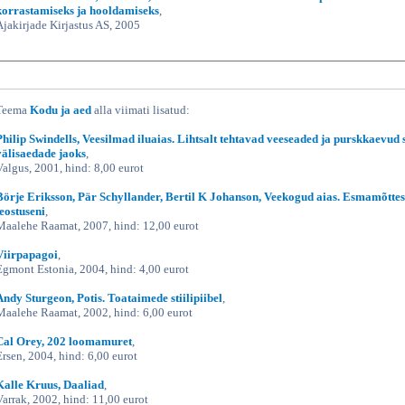
korrastamiseks ja hooldamiseks
,
Ajakirjade Kirjastus AS, 2005
Teema
Kodu ja aed
alla viimati lisatud:
Philip Swindells, Veesilmad iluaias. Lihtsalt tehtavad veeseaded ja purskkaevud s
välisaedade jaoks
,
Valgus, 2001, hind: 8,00 eurot
Börje Eriksson, Pär Schyllander, Bertil K Johanson, Veekogud aias. Esmamõttes
teostuseni
,
Maalehe Raamat, 2007, hind: 12,00 eurot
Viirpapagoi
,
Egmont Estonia, 2004, hind: 4,00 eurot
Andy Sturgeon, Potis. Toataimede stiilipiibel
,
Maalehe Raamat, 2002, hind: 6,00 eurot
Cal Orey, 202 loomamuret
,
Ersen, 2004, hind: 6,00 eurot
Kalle Kruus, Daaliad
,
Varrak, 2002, hind: 11,00 eurot