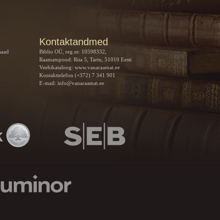
Kontaktandmed
saad
Biblio OÜ, reg.nr. 10598332,
Raamatupood: Riia 5, Tartu, 51010 Eesti
Veebikataloog:
www.vanaraamat.ee
Kontakttelefon (+372) 7 341 901
E-mail:
info@vanaraamat.ee