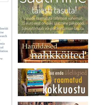
õrreldi
lise
search
-
onia
cal
ulation
new