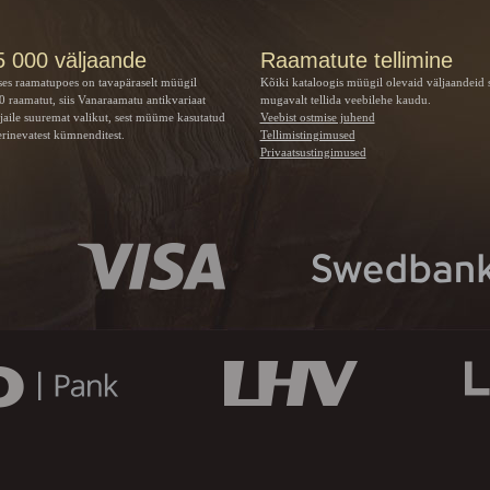
5 000 väljaande
Raamatute tellimine
ses raamatupoes on tavapäraselt müügil
Kõiki kataloogis müügil olevaid väljaandeid 
 raamatut, siis Vanaraamatu
antikvariaat
mugavalt tellida veebilehe kaudu.
jaile suuremat valikut, sest müüme kasutatud
Veebist ostmise juhend
rinevatest kümnenditest.
Tellimistingimused
Privaatsustingimused