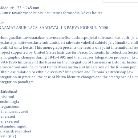
Mõõdud: 175 × 245 mm
Suurus: tavaformaadist pisut suuremas formaadis, kõvas köites
Sisu:
RAAMAT ASUB LAOS, SAADAVAL 1-3 PÄEVA JOOKSUL. Y006
Monograafias tutvustatakse rahvusvahelise uurimisprojekti tulemusi, kus uuriti ja v
eestlaste ja mitte-eestlaste suhtumisi, eri rahvuste vahelisi suhteid ja võimaliku etni
konflikti ohtu Eestis. This monograph presents the results of a joint international re
project supported by United States Institute for Peace. Contents: Introduction Socio
demographic changes during 1945-1995 and their causes Integration process in Est
1993-1996 Influence of the Russia on the integration of Russians in Estonia: histori
retrospection and the current trends Mass media and integration of the Russian pop
Ethnic assimilation or ethnic diversity? Integration and Estonia´s citizenship law
Integration in practice: the case of Narva Identity changes and the emergence of a 
integration paradigm
Märksõnad:
ühiskond
sotsioloogia
ntegratsioon
vähemusrahvused
venelased
venekeelsed
sotsiaaluuringud
rahvuslik identiteet
esti (riik)