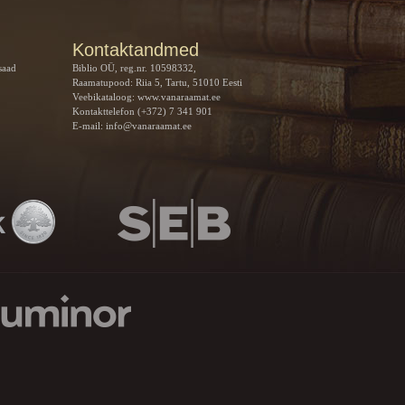
Kontaktandmed
saad
Biblio OÜ, reg.nr. 10598332,
Raamatupood: Riia 5, Tartu, 51010 Eesti
Veebikataloog:
www.vanaraamat.ee
Kontakttelefon (+372) 7 341 901
E-mail:
info@vanaraamat.ee