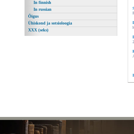
In finnish
In russian
Õigus
Ühiskond ja sotsioloogia
XXX (seks)