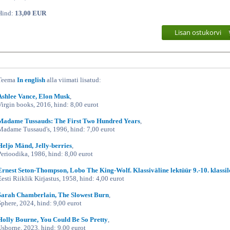
Hind:
13,00 EUR
Lisan ostukorvi
Teema
In english
alla viimati lisatud:
Ashlee Vance, Elon Musk
,
Virgin books, 2016, hind: 8,00 eurot
Madame Tussauds: The First Two Hundred Years
,
Madame Tussaud's, 1996, hind: 7,00 eurot
Heljo Mänd, Jelly-berries
,
Perioodika, 1986, hind: 8,00 eurot
Ernest Seton-Thompson, Lobo The King-Wolf. Klassiväline lektüür 9.-10. klassil
Eesti Riiklik Kirjastus, 1958, hind: 4,00 eurot
Sarah Chamberlain, The Slowest Burn
,
Sphere, 2024, hind: 9,00 eurot
Holly Bourne, You Could Be So Pretty
,
Usborne, 2023, hind: 9,00 eurot