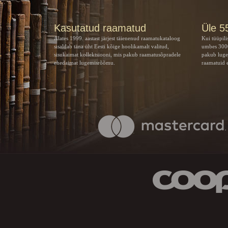
Kasutatud raamatud
Üle 5
Alates 1999. aastast järjest täienenud raamatukataloog
Kui tüüpili
sisaldab täna üht Eesti kõige hoolikamalt valitud,
umbes 3000
sisukaimat kollektsiooni, mis pakub raamatusõpradele
pakub luge
ehedaimat lugemisrõõmu.
raamatuid e