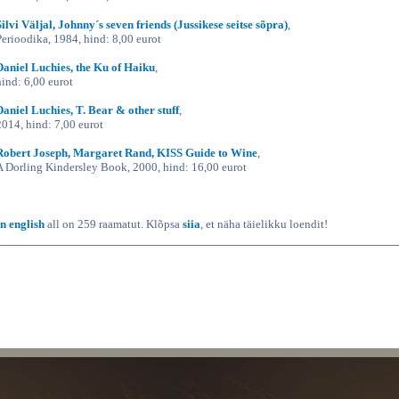
Silvi Väljal, Johnny´s seven friends (Jussikese seitse sõpra)
,
Perioodika, 1984, hind: 8,00 eurot
Daniel Luchies, the Ku of Haiku
,
hind: 6,00 eurot
Daniel Luchies, T. Bear & other stuff
,
2014, hind: 7,00 eurot
Robert Joseph, Margaret Rand, KISS Guide to Wine
,
A Dorling Kindersley Book, 2000, hind: 16,00 eurot
In english
all on 259 raamatut. Klõpsa
siia
, et näha täielikku loendit!