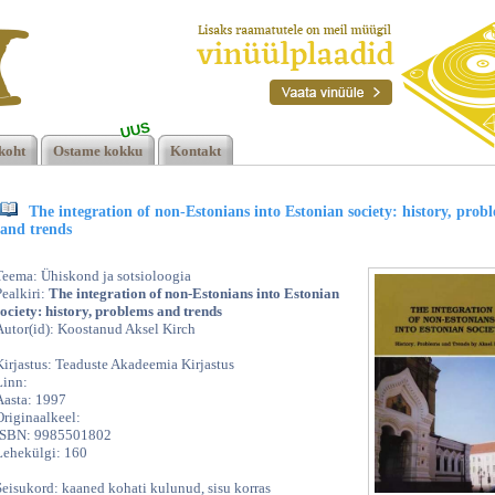
UUS
koht
Ostame kokku
Kontakt
The integration of non-Estonians into Estonian society: history, prob
and trends
Teema: Ühiskond ja sotsioloogia
Pealkiri:
The integration of non-Estonians into Estonian
society: history, problems and trends
Autor(id): Koostanud Aksel Kirch
Kirjastus: Teaduste Akadeemia Kirjastus
Linn:
Aasta: 1997
Originaalkeel:
ISBN: 9985501802
Lehekülgi: 160
Seisukord: kaaned kohati kulunud, sisu korras