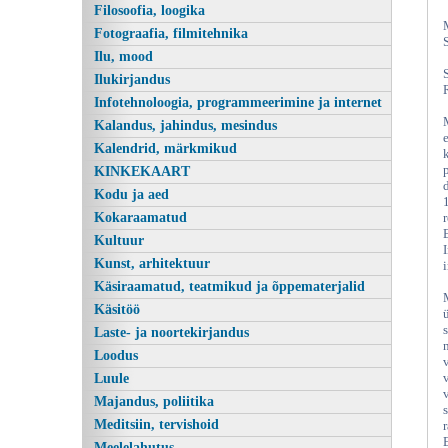
Filosoofia, loogika
Fotograafia, filmitehnika
Ilu, mood
Ilukirjandus
Infotehnoloogia, programmeerimine ja internet
Kalandus, jahindus, mesindus
Kalendrid, märkmikud
KINKEKAART
Kodu ja aed
Kokaraamatud
Kultuur
Kunst, arhitektuur
Käsiraamatud, teatmikud ja õppematerjalid
Käsitöö
Laste- ja noortekirjandus
Loodus
Luule
Majandus, poliitika
Meditsiin, tervishoid
E
Meelelahutus