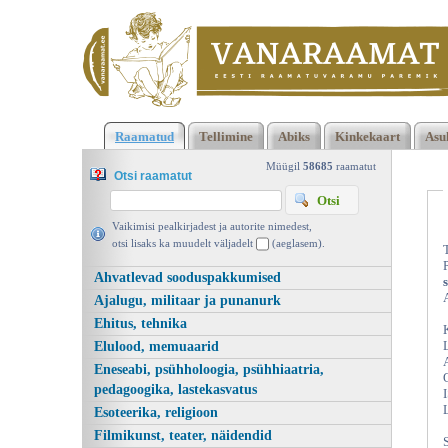
Klõpsa siia , et näha täielikku loendit!
The integration of non-
Raamatud
Tellimine
Abiks
Kinkekaart
Asu
Estonians into Estonian society: history, problems and trends,
Koostanud Aksel Kirch, Teaduste Akadeemia Kirjastus 1997 |
Müügil
58685
raamatut
Otsi raamatut
vanaraamat. ee
Vaikimisi pealkirjadest ja autorite nimedest,
otsi lisaks ka muudelt väljadelt
(aeglasem).
Ahvatlevad sooduspakkumised
Ajalugu, militaar ja punanurk
Ehitus, tehnika
Elulood, memuaarid
Eneseabi, psühholoogia, psühhiaatria,
pedagoogika, lastekasvatus
Esoteerika, religioon
Filmikunst, teater, näidendid