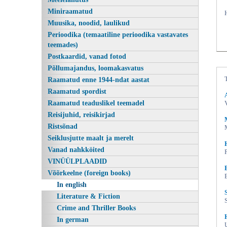
Miniraamatud
Muusika, noodid, laulikud
Perioodika (temaatiline perioodika vastavates
teemades)
Postkaardid, vanad fotod
Põllumajandus, loomakasvatus
Raamatud enne 1944-ndat aastat
Raamatud spordist
Raamatud teaduslikel teemadel
The integration of non-Estonians
Reisijuhid, reisikirjad
Ristsõnad
Seiklusjutte maalt ja merelt
Vanad nahkköited
VINÜÜLPLAADID
Võõrkeelne (foreign books)
In english
Literature & Fiction
Crime and Thriller Books
In german