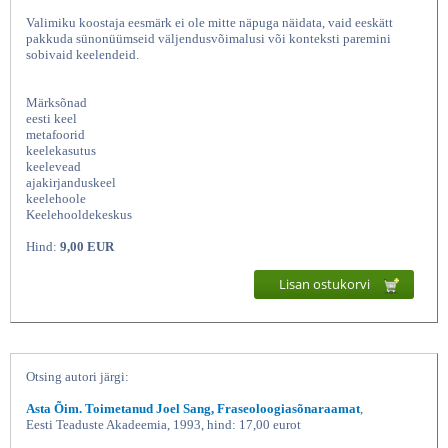
Valimiku koostaja eesmärk ei ole mitte näpuga näidata, vaid eeskätt
pakkuda sünonüümseid väljendusvõimalusi või konteksti paremini
sobivaid keelendeid.
Märksõnad
eesti keel
metafoorid
keelekasutus
keelevead
ajakirjanduskeel
keelehoole
Komistusi metafooridega II, Keelehooldekeskus
Keelehooldekeskus
Hind:
9,00 EUR
Lisan ostukorvi
Otsing autori järgi:
Asta Õim. Toimetanud Joel Sang, Fraseoloogiasõnaraamat
,
Eesti Teaduste Akadeemia, 1993, hind: 17,00 eurot