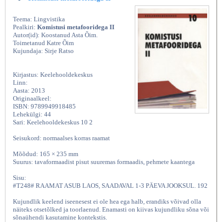
Teema: Lingvistika
Pealkiri:
Komistusi metafooridega II
Autor(id): Koostanud Asta Õim.
Toimetanud Katre Õim
Kujundaja: Sirje Ratso
Kirjastus: Keelehooldekeskus
Linn:
Aasta: 2013
Originaalkeel:
ISBN: 9789949918485
Lehekülgi: 44
Sari: Keelehooldekeskus 10 2
Seisukord: normaalses korras raamat
Mõõdud: 165 × 235 mm
Suurus: tavaformaadist pisut suuremas formaadis, pehmete kaantega
Sisu:
#T248# RAAMAT ASUB LAOS, SAADAVAL 1-3 PÄEVA JOOKSUL. 192
Kujundlik keelend iseenesest ei ole hea ega halb, erandiks võivad olla
näiteks otsetõlked ja toorlaenud. Enamasti on kiivas kujundliku sõna või
sõnaühendi kasutamine kontekstis.