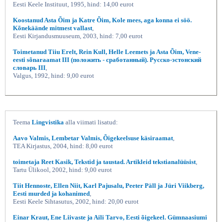
Eesti Keele Instituut, 1995, hind: 14,00 eurot
Koostanud Asta Õim ja Katre Õim, Kole mees, aga konna ei söö.
Kõnekäände mitmest vallast
,
Eesti Kirjandusmuuseum, 2003, hind: 7,00 eurot
Toimetanud Tiiu Erelt, Rein Kull, Helle Leemets ja Asta Õim, Vene-
eesti sõnaraamat III (положить - сработанный). Русско-эстонский
словарь III
,
Valgus, 1992, hind: 9,00 eurot
Teema
Lingvistika
alla viimati lisatud:
Aavo Valmis, Lembetar Valmis, Õigekeelsuse käsiraamat
,
TEA Kirjastus, 2004, hind: 8,00 eurot
toimetaja Reet Kasik, Tekstid ja taustad. Artikleid tekstianalüüsist
,
Tartu Ülikool, 2002, hind: 9,00 eurot
Tiit Hennoste, Ellen Niit, Karl Pajusalu, Peeter Päll ja Jüri Viikberg,
Eesti murded ja kohanimed
,
Eesti Keele Sihtasutus, 2002, hind: 20,00 eurot
Einar Kraut, Ene Liivaste ja Aili Tarvo, Eesti õigekeel. Gümnaasiumi