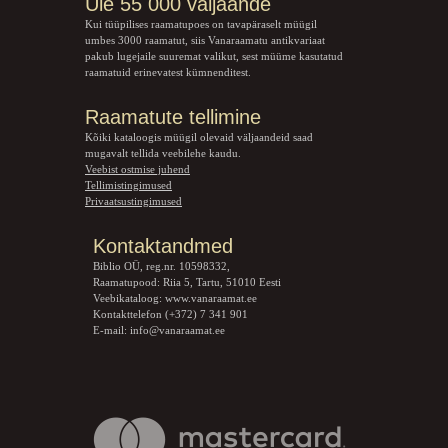
Üle 55 000 väljaande
Kui tüüpilises raamatupoes on tavapäraselt müügil
umbes 3000 raamatut, siis Vanaraamatu
antikvariaat
pakub lugejaile suuremat valikut, sest müüme kasutatud
raamatuid erinevatest kümnenditest.
Raamatute tellimine
Kõiki kataloogis müügil olevaid väljaandeid saad
mugavalt tellida veebilehe kaudu.
Veebist ostmise juhend
Tellimistingimused
Privaatsustingimused
Kontaktandmed
Biblio OÜ, reg.nr. 10598332,
Raamatupood: Riia 5, Tartu, 51010 Eesti
Veebikataloog:
www.vanaraamat.ee
Kontakttelefon (+372) 7 341 901
E-mail:
info@vanaraamat.ee