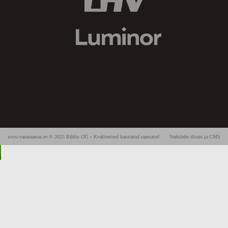
www.vanaraamat.ee © 2025 Biblio OÜ » Kvaliteetsed kasutatud raamatud
Veebilehe disain ja CMS