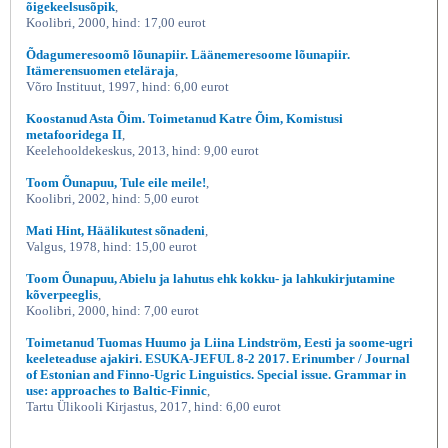
õigekeelsusõpik
,
Koolibri, 2000, hind: 17,00 eurot
Õdagumeresoomõ lõunapiir. Läänemeresoome lõunapiir.
Itämerensuomen eteläraja
,
Võro Instituut, 1997, hind: 6,00 eurot
Koostanud Asta Õim. Toimetanud Katre Õim, Komistusi
metafooridega II
,
Keelehooldekeskus, 2013, hind: 9,00 eurot
Toom Õunapuu, Tule eile meile!
,
Koolibri, 2002, hind: 5,00 eurot
Mati Hint, Häälikutest sõnadeni
,
Valgus, 1978, hind: 15,00 eurot
Toom Õunapuu, Abielu ja lahutus ehk kokku- ja lahkukirjutamine
kõverpeeglis
,
Koolibri, 2000, hind: 7,00 eurot
Toimetanud Tuomas Huumo ja Liina Lindström, Eesti ja soome-ugri
keeleteaduse ajakiri. ESUKA-JEFUL 8-2 2017. Erinumber / Journal
of Estonian and Finno-Ugric Linguistics. Special issue. Grammar in
use: approaches to Baltic-Finnic
,
Tartu Ülikooli Kirjastus, 2017, hind: 6,00 eurot