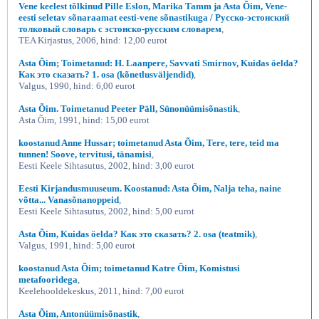
Vene keelest tõlkinud Pille Eslon, Marika Tamm ja Asta Õim, Vene-
eesti seletav sõnaraamat eesti-vene sõnastikuga / Русско-эстонский
толковый словарь с эстонско-русским словарем
,
TEA Kirjastus, 2006, hind: 12,00 eurot
Asta Õim; Toimetanud: H. Laanpere, Savvati Smirnov, Kuidas öelda?
Как это сказать? 1. osa (kõnetlusväljendid)
,
Valgus, 1990, hind: 6,00 eurot
Asta Õim. Toimetanud Peeter Päll, Sünonüümisõnastik
,
Asta Õim, 1991, hind: 15,00 eurot
koostanud Anne Hussar; toimetanud Asta Õim, Tere, tere, teid ma
tunnen! Soove, tervitusi, tänamisi
,
Eesti Keele Sihtasutus, 2002, hind: 3,00 eurot
Eesti Kirjandusmuuseum. Koostanud: Asta Õim, Nalja teha, naine
võtta... Vanasõnanoppeid
,
Eesti Keele Sihtasutus, 2002, hind: 5,00 eurot
Asta Õim, Kuidas öelda? Как это сказать? 2. osa (teatmik)
,
Valgus, 1991, hind: 5,00 eurot
koostanud Asta Õim; toimetanud Katre Õim, Komistusi
metafooridega
,
Keelehooldekeskus, 2011, hind: 7,00 eurot
Asta Õim, Antonüümisõnastik
,