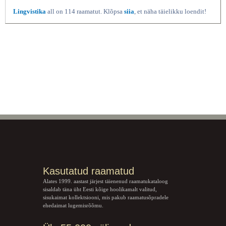
Lingvistika
all on 114 raamatut. Klõpsa
siia
, et näha täielikku loendit!
Kasutatud raamatud
Alates 1999. aastast järjest täienenud raamatukataloog
sisaldab täna üht Eesti kõige hoolikamalt valitud,
sisukaimat kollektsiooni, mis pakub raamatusõpradele
ehedaimat lugemisrõõmu.