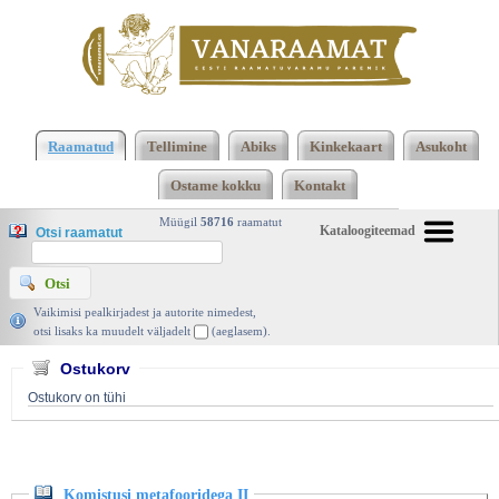
Klõpsa siia , et näha täielikku loendit!
Komistusi
metafooridega II, Keelehooldekeskus 2013 |
Raamatud
Tellimine
Abiks
Kinkekaart
Asukoht
vanaraamat. ee
Ostame kokku
Kontakt
Müügil
58716
raamatut
Kataloogiteemad
Otsi raamatut
Vaikimisi pealkirjadest ja autorite nimedest,
otsi lisaks ka muudelt väljadelt
(aeglasem).
Ostukorv
Ostukorv on tühi
Komistusi metafooridega II