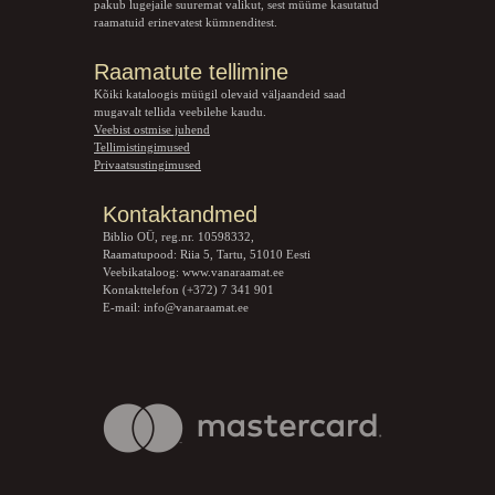
pakub lugejaile suuremat valikut, sest müüme kasutatud
raamatuid erinevatest kümnenditest.
Raamatute tellimine
Kõiki kataloogis müügil olevaid väljaandeid saad
mugavalt tellida veebilehe kaudu.
Veebist ostmise juhend
Tellimistingimused
Privaatsustingimused
Kontaktandmed
Biblio OÜ, reg.nr. 10598332,
Raamatupood: Riia 5, Tartu, 51010 Eesti
Veebikataloog:
www.vanaraamat.ee
Kontakttelefon (+372) 7 341 901
E-mail:
info@vanaraamat.ee