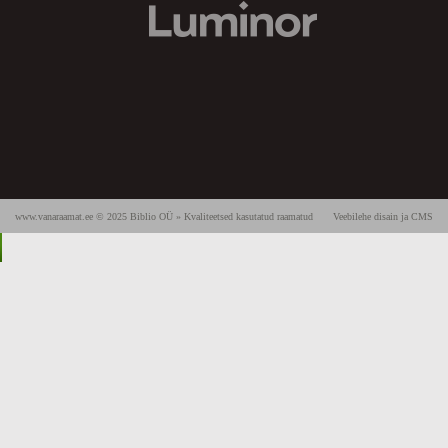
www.vanaraamat.ee © 2025 Biblio OÜ » Kvaliteetsed kasutatud raamatud
Veebilehe disain ja CMS