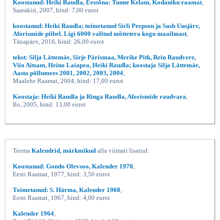
Koostanud: Heiki Raudla, Eessõna: Tunne Kelam, Kodaniku raamat
,
Saarakiri, 2007, hind: 7,00 eurot
koostanud: Heiki Raudla; toimetanud Sirli Peepson ja Sash Uusjärv,
Aforismide piibel. Ligi 6000 valitud mõttetera kogu maailmast
,
Tänapäev, 2016, hind: 26,00 eurot
tekst: Silja Lättemäe, Sirje Pärismaa, Merike Pitk, Rein Raudvere,
Viio Aitsam, Heino Laiapea, Heiki Raudla; koostaja Silja Lättemäe,
Aasta põllumees 2001, 2002, 2003, 2004
,
Maalehe Raamat, 2004, hind: 17,00 eurot
Koostaja: Heiki Raudla ja Ringa Raudla, Aforismide raudvara
,
Ilo, 2005, hind: 13,00 eurot
Teema
Kalendrid, märkmikud
alla viimati lisatud:
Koostanud: Gondo Olevsoo, Kalender 1978
,
Eesti Raamat, 1977, hind: 3,50 eurot
Toimetanud: S. Härma, Kalender 1968
,
Eesti Raamat, 1967, hind: 4,00 eurot
Kalender 1964
,