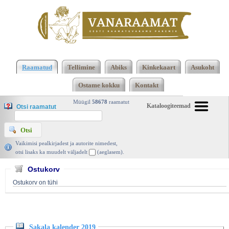
Klõpsa siia , et näha täielikku loendit!
Sakala
kalender 2019, Koostanud Heiki Raudla, Sakala
Raamatud
Tellimine
Abiks
Kinkekaart
Asukoht
Kalender 2018 | vanaraamat. ee
Ostame kokku
Kontakt
Müügil
58678
raamatut
Kataloogiteemad
Otsi raamatut
Vaikimisi pealkirjadest ja autorite nimedest,
otsi lisaks ka muudelt väljadelt
(aeglasem).
Ostukorv
Ostukorv on tühi
Sakala kalender 2019