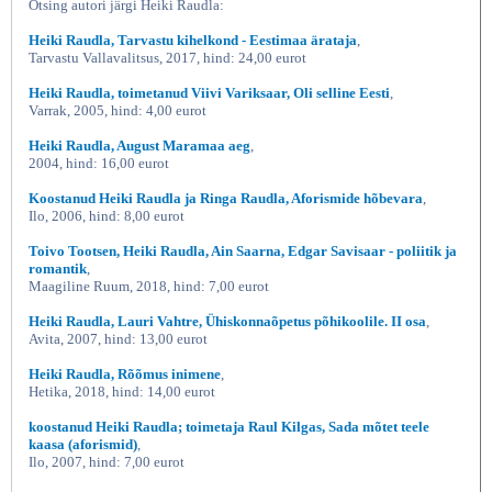
Otsing autori järgi Heiki Raudla:
Heiki Raudla, Tarvastu kihelkond - Eestimaa ärataja
,
Tarvastu Vallavalitsus, 2017, hind: 24,00 eurot
Heiki Raudla, toimetanud Viivi Variksaar, Oli selline Eesti
,
Varrak, 2005, hind: 4,00 eurot
Heiki Raudla, August Maramaa aeg
,
2004, hind: 16,00 eurot
Koostanud Heiki Raudla ja Ringa Raudla, Aforismide hõbevara
,
Ilo, 2006, hind: 8,00 eurot
Toivo Tootsen, Heiki Raudla, Ain Saarna, Edgar Savisaar - poliitik ja
romantik
,
Maagiline Ruum, 2018, hind: 7,00 eurot
Heiki Raudla, Lauri Vahtre, Ühiskonnaõpetus põhikoolile. II osa
,
Avita, 2007, hind: 13,00 eurot
Heiki Raudla, Rõõmus inimene
,
Hetika, 2018, hind: 14,00 eurot
koostanud Heiki Raudla; toimetaja Raul Kilgas, Sada mõtet teele
kaasa (aforismid)
,
Ilo, 2007, hind: 7,00 eurot