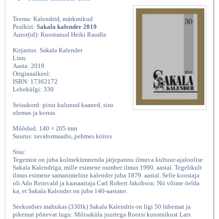
Teema: Kalendrid, märkmikud
Pealkiri:
Sakala kalender 2019
Autor(id): Koostanud Heiki Raudla
Kirjastus: Sakala Kalender
Linn:
Aasta: 2018
Originaalkeel:
ISBN: 17362172
Lehekülgi: 330
Seisukord: pisut kulunud kaaned, sisu
olemas ja korras
Mõõdud: 140 × 205 mm
Suurus: tavaformaadis, pehmes köites
Sisu:
Tegemist on juba kolmekümnenda järjepannu ilmuva kultuur-ajaloolise
Sakala Kalendriga, mille esimene number ilmus 1990. aastal. Tegelikult
ilmus esimene samanimeline kalender juba 1879. aastal. Selle koostaja
oli Ado Reinvald ja kaasaaitaja Carl Robert Jakobson. Nii võime öelda
ka, et Sakala Kalender on juba 140-aastane.
Seekordses mahukas (330lk) Sakala Kalendris on ligi 50 lühemat ja
pikemat põnevat lugu: Mõisaküla juurtega Rootsi kunstnikust Lars