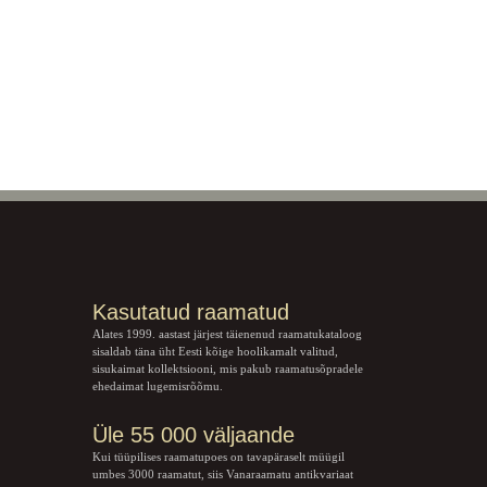
Kasutatud raamatud
Alates 1999. aastast järjest täienenud raamatukataloog
sisaldab täna üht Eesti kõige hoolikamalt valitud,
sisukaimat kollektsiooni, mis pakub raamatusõpradele
ehedaimat lugemisrõõmu.
Üle 55 000 väljaande
Kui tüüpilises raamatupoes on tavapäraselt müügil
umbes 3000 raamatut, siis Vanaraamatu
antikvariaat