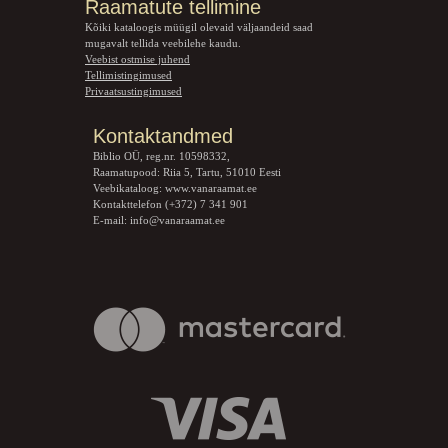
Raamatute tellimine
Kõiki kataloogis müügil olevaid väljaandeid saad
mugavalt tellida veebilehe kaudu.
Veebist ostmise juhend
Tellimistingimused
Privaatsustingimused
Kontaktandmed
Biblio OÜ, reg.nr. 10598332,
Raamatupood: Riia 5, Tartu, 51010 Eesti
Veebikataloog:
www.vanaraamat.ee
Kontakttelefon (+372) 7 341 901
E-mail:
info@vanaraamat.ee