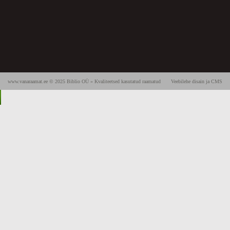
www.vanaraamat.ee © 2025 Biblio OÜ » Kvaliteetsed kasutatud raamatud
Veebilehe disain ja CMS