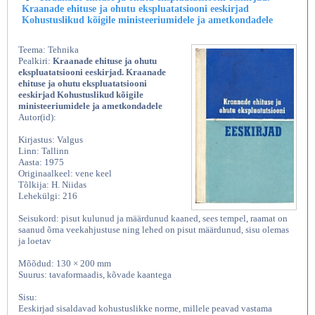
Kraanade ehituse ja ohutu ekspluatatsiooni eeskirjad
Kohustuslikud kõigile ministeeriumidele ja ametkondadele
Teema: Tehnika
Pealkiri:
Kraanade ehituse ja ohutu
ekspluatatsiooni eeskirjad. Kraanade
ehituse ja ohutu ekspluatatsiooni
eeskirjad Kohustuslikud kõigile
ministeeriumidele ja ametkondadele
Autor(id):
Kirjastus: Valgus
Linn: Tallinn
Aasta: 1975
Originaalkeel: vene keel
Tõlkija: H. Niidas
Lehekülgi: 216
Seisukord: pisut kulunud ja määrdunud kaaned, sees tempel, raamat on
saanud õrna veekahjustuse ning lehed on pisut määrdunud, sisu olemas
ja loetav
Mõõdud: 130 × 200 mm
Suurus: tavaformaadis, kõvade kaantega
Sisu:
Eeskirjad sisaldavad kohustuslikke norme, millele peavad vastama