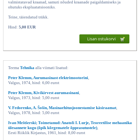
valmistatavad kraanad, samuti nõuded kraanade paigaldamiseks ja
ohutuks ekspluatatsiooniks.
Teine, täiendatud trükk.
Hind:
5,00 EUR
Lisan ostukorvi
Kraanade ehituse ja ohutu
Teema
Tehnika
alla viimati lisatud:
Peter Klemm, Aurumasinast elektrimootorini
,
Valgus, 1974, hind: 6,00 eurot
Peter Klemm, Kivikirvest aurumasinani
,
Valgus, 1973, hind: 5,00 eurot
V. Fedorenko, A. Šošin, Masinaehitusjoonestamise käsiraamat
,
Valgus, 1978, hind: 5,00 eurot
Ivan Meštšerski; Toimetanud: Anatoli I. Lurje, Teoreetilise mehaanika
ülesannete kogu (õpik kõrgematele õppeasutustele)
,
Eesti Riiklik Kirjastus, 1961, hind: 8,00 eurot