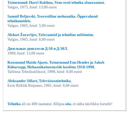
Toimetanud: Harri Kuldma, Vene-eesti tehnika sõnaraamat
,
Valgus, 1975, hind: 13,00 eurot
Samuil Beljavski, Teoreetiline mehaanika. Õppevahend
tehnikumidele
,
Valgus, 1965, hind: 5,00 eurot
Aleksei Žuravljov, Tolerantsid ja tehniline mõõtmine
,
Valgus, 1965, hind: 6,00 eurot
Дизельные двигатели Д-50 и Д-50Л
,
1969, hind: 13,00 eurot
Koostanud Maido Ajaots. Toimetanud Enn Hendre ja Jakob
Kübarsepp, Mehaanikainseneride koolitus 1918-1998
,
Tallinna Tehnikaülikool, 1998, hind: 8,00 eurot
Aleksander Sillart, Televisioonitehnika
,
Eesti Riiklik Kirjastus, 1961, hind: 6,00 eurot
Tehnika
all on 490 raamatut. Klõpsa
siia
, et näha täielikku loendit!