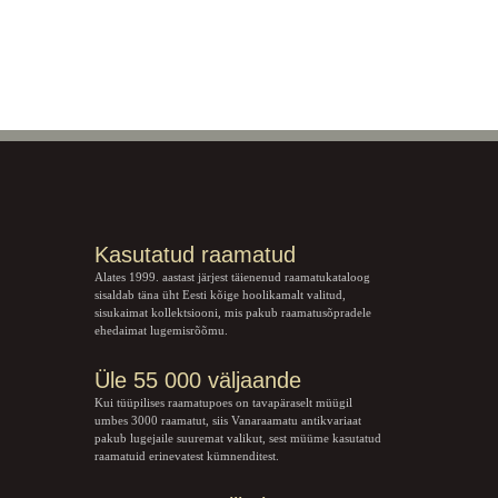
Kasutatud raamatud
Alates 1999. aastast järjest täienenud raamatukataloog
sisaldab täna üht Eesti kõige hoolikamalt valitud,
sisukaimat kollektsiooni, mis pakub raamatusõpradele
ehedaimat lugemisrõõmu.
Üle 55 000 väljaande
Kui tüüpilises raamatupoes on tavapäraselt müügil
umbes 3000 raamatut, siis Vanaraamatu
antikvariaat
pakub lugejaile suuremat valikut, sest müüme kasutatud
raamatuid erinevatest kümnenditest.