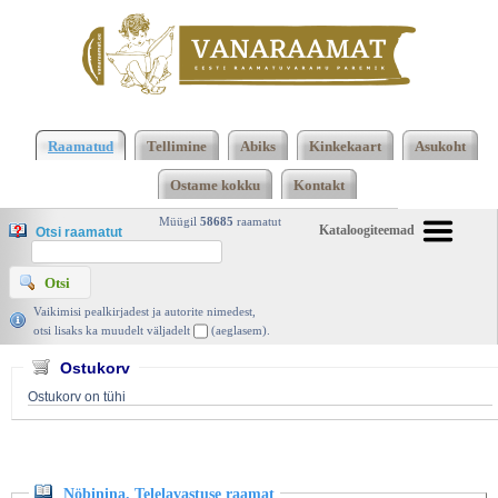
Klõpsa siia , et näha täielikku loendit!
Nöbinina.
Telelavastuse raamat, Kristiina Kass ja Elo
Raamatud
Tellimine
Abiks
Kinkekaart
Asukoht
Selirand, Tänapäev 2012 | vanaraamat. ee
Ostame kokku
Kontakt
Müügil
58685
raamatut
Kataloogiteemad
Otsi raamatut
Vaikimisi pealkirjadest ja autorite nimedest,
otsi lisaks ka muudelt väljadelt
(aeglasem).
Ostukorv
Ostukorv on tühi
Nöbinina. Telelavastuse raamat