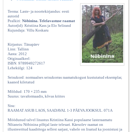
Teema: Laste- ja noortekirjandus: eesti
autorid
Pealkiri:
Nöbinina. Telelavastuse raamat
Autor(id): Kristiina Kass ja Elo Selirand
Kujundaja: Villu Koskaru
Kirjastus: Tänapäev
Linn: Tallinn
Aasta: 2012
Originaalkeel:
ISBN: 9789949272617
Lehekülgi: 124
Seisukord: normaalses seisukorras raamatukogust kustutatud eksemplar,
kaaned kiletatud
Mõõdud: 170 × 235 mm
Suurus: tavaformaadis, kõvas köites
Sisu:
RAAMAT ASUB LAOS, SAADAVAL 1-3 PÄEVA JOOKSUL. 071A
Möödunud talvel linastus Kristiina Kassi populaarse lasteraamatu
Nõianeiu Nöbinina põhjal laste telesari. Käesolev raamat on
illustreeritud kaadritega sellest sarjast, vahele on lisatud ka joonistusi ja