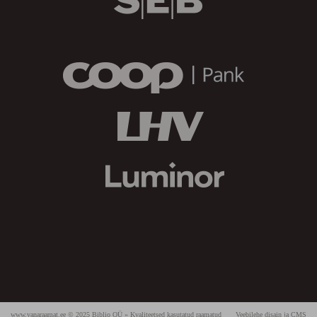
www.vanaraamat.ee © 2025 Biblio OÜ » Kvaliteetsed kasutatud raamatud
Veebilehe disain ja CMS