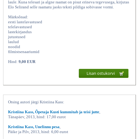
laule. Kuna telesari ja algne raamat on pisut erineva tegevusega, kirjutas
Elo Selirand selle raamatu jaoks teksti pildiga sobivasse vormi.
Märksõnad:
eesti lastelavastused
telelavastused
lastekirjandus
jutustused
laulud
noodid
filmistsenaariumid
Hind:
9,00 EUR
Nöbinina Telelavastuse raamat, Kristiina
Lisan ostukorvi
Otsing autori järgi Kristiina Kass:
Kristiina Kass, Õpetaja Kusti kummitab ja teisi jutte
,
Tänapäev, 2013, hind: 17,00 eurot
Kristiina Kass, Unelinnu pesa
,
Päike ja Pilv, 2013, hind: 6,00 eurot