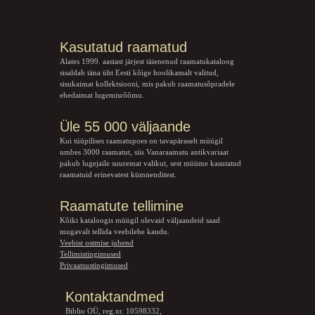
Kasutatud raamatud
Alates 1999. aastast järjest täienenud raamatukataloog
sisaldab täna üht Eesti kõige hoolikamalt valitud,
sisukaimat kollektsiooni, mis pakub raamatusõpradele
ehedaimat lugemisrõõmu.
Üle 55 000 väljaande
Kui tüüpilises raamatupoes on tavapäraselt müügil
umbes 3000 raamatut, siis Vanaraamatu
antikvariaat
pakub lugejaile suuremat valikut, sest müüme kasutatud
raamatuid erinevatest kümnenditest.
Raamatute tellimine
Kõiki kataloogis müügil olevaid väljaandeid saad
mugavalt tellida veebilehe kaudu.
Veebist ostmise juhend
Tellimistingimused
Privaatsustingimused
Kontaktandmed
Biblio OÜ, reg.nr. 10598332,