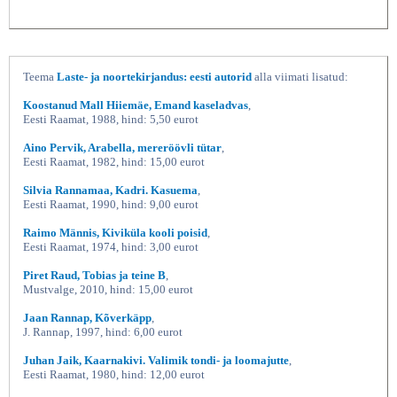
Teema
Laste- ja noortekirjandus: eesti autorid
alla viimati lisatud:
Koostanud Mall Hiiemäe, Emand kaseladvas
,
Eesti Raamat, 1988, hind: 5,50 eurot
Aino Pervik, Arabella, mereröövli tütar
,
Eesti Raamat, 1982, hind: 15,00 eurot
Silvia Rannamaa, Kadri. Kasuema
,
Eesti Raamat, 1990, hind: 9,00 eurot
Raimo Männis, Kiviküla kooli poisid
,
Eesti Raamat, 1974, hind: 3,00 eurot
Piret Raud, Tobias ja teine B
,
Mustvalge, 2010, hind: 15,00 eurot
Jaan Rannap, Kõverkäpp
,
J. Rannap, 1997, hind: 6,00 eurot
Juhan Jaik, Kaarnakivi. Valimik tondi- ja loomajutte
,
Eesti Raamat, 1980, hind: 12,00 eurot