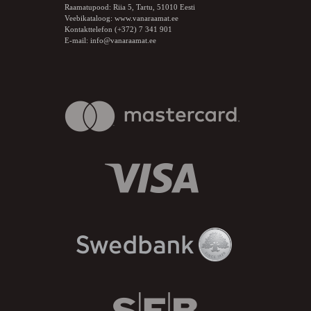
Raamatupood: Riia 5, Tartu, 51010 Eesti
Veebikataloog:
www.vanaraamat.ee
Kontakttelefon (+372) 7 341 901
E-mail:
info@vanaraamat.ee