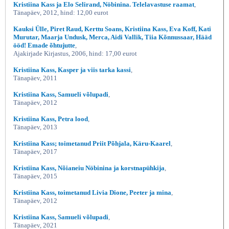
Kristiina Kass ja Elo Selirand, Nöbinina. Telelavastuse raamat
,
Tänapäev, 2012, hind: 12,00 eurot
Kauksi Ülle, Piret Raud, Kerttu Soans, Kristiina Kass, Eva Koff, Kati
Murutar, Maarja Undusk, Merca, Aidi Vallik, Tiia Kõnnussaar, Hääd
ööd! Emade õhtujutte
,
Ajakirjade Kirjastus, 2006, hind: 17,00 eurot
Kristiina Kass, Kasper ja viis tarka kassi
,
Tänapäev, 2011
Kristiina Kass, Samueli võlupadi
,
Tänapäev, 2012
Kristiina Kass, Petra lood
,
Tänapäev, 2013
Kristiina Kass; toimetanud Priit Põhjala, Käru-Kaarel
,
Tänapäev, 2017
Kristiina Kass, Nõianeiu Nöbinina ja korstnapühkija
,
Tänapäev, 2015
Kristiina Kass, toimetanud Livia Dione, Peeter ja mina
,
Tänapäev, 2012
Kristiina Kass, Samueli võlupadi
,
Tänapäev, 2021