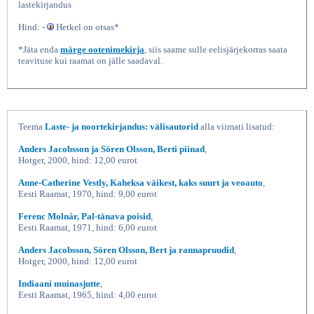
lastekirjandus
Hind: -
Hetkel on otsas*
*Jäta enda
märge ootenimekirja
, siis saame sulle eelisjärjekorras saata
teavituse kui raamat on jälle saadaval.
Teema
Laste- ja noortekirjandus: välisautorid
alla viimati lisatud:
Kuidas loomad endale sabad
Anders Jacobsson ja Sören Olsson, Berti piinad
,
Hotger, 2000, hind: 12,00 eurot
Anne-Catherine Vestly, Kaheksa väikest, kaks suurt ja veoauto
,
Eesti Raamat, 1970, hind: 9,00 eurot
Ferenc Molnár, Pal-tänava poisid
,
Eesti Raamat, 1971, hind: 6,00 eurot
Anders Jacobsson, Sören Olsson, Bert ja rannapruudid
,
Hotger, 2000, hind: 12,00 eurot
Indiaani muinasjutte
,
Eesti Raamat, 1965, hind: 4,00 eurot