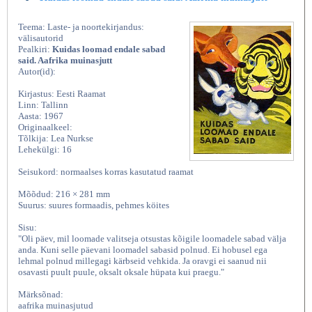
Teema: Laste- ja noortekirjandus:
välisautorid
Pealkiri:
Kuidas loomad endale sabad
said. Aafrika muinasjutt
Autor(id):
Kirjastus: Eesti Raamat
Linn: Tallinn
Aasta: 1967
Originaalkeel:
Tõlkija: Lea Nurkse
Lehekülgi: 16
Seisukord: normaalses korras kasutatud raamat
Mõõdud: 216 × 281 mm
Suurus: suures formaadis, pehmes köites
Sisu:
"Oli päev, mil loomade valitseja otsustas kõigile loomadele sabad välja
anda. Kuni selle päevani loomadel sabasid polnud. Ei hobusel ega
lehmal polnud millegagi kärbseid vehkida. Ja oravgi ei saanud nii
osavasti puult puule, oksalt oksale hüpata kui praegu."
Märksõnad:
aafrika muinasjutud