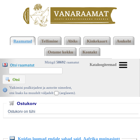
Klõpsa siia , et näha täielikku loendit!
Kuidas
loomad endale sabad said. Aafrika muinasjutt,
Raamatud
Tellimine
Abiks
Kinkekaart
Asukoht
Eesti Raamat 1967 | vanaraamat. ee
Ostame kokku
Kontakt
Müügil
58692
raamatut
Kataloogiteemad
Otsi raamatut
Vaikimisi pealkirjadest ja autorite nimedest,
otsi lisaks ka muudelt väljadelt
(aeglasem).
Ostukorv
Ostukorv on tühi
Kuidas loomad endale sabad said. Aafrika muinasjutt