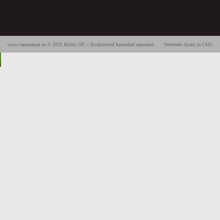
www.vanaraamat.ee © 2025 Biblio OÜ » Kvaliteetsed kasutatud raamatud
Veebilehe disain ja CMS