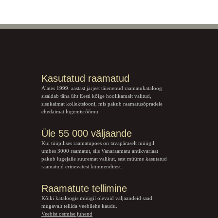
Kasutatud raamatud
Alates 1999. aastast järjest täienenud raamatukataloog
sisaldab täna üht Eesti kõige hoolikamalt valitud,
sisukaimat kollektsiooni, mis pakub raamatusõpradele
ehedaimat lugemisrõõmu.
Üle 55 000 väljaande
Kui tüüpilises raamatupoes on tavapäraselt müügil
umbes 3000 raamatut, siis Vanaraamatu
antikvariaat
pakub lugejaile suuremat valikut, sest müüme kasutatud
raamatuid erinevatest kümnenditest.
Raamatute tellimine
Kõiki kataloogis müügil olevaid väljaandeid saad
mugavalt tellida veebilehe kaudu.
Veebist ostmise juhend