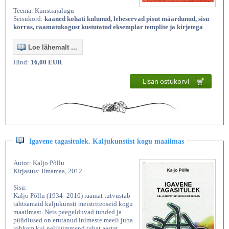
Teema: Kunstiajalugu
Seisukord:
kaaned kohati kulunud, leheservad pisut määrdunud, sisu
korras, raamatukogust kustutatud eksemplar templite ja kirjetega
Loe lähemalt ...
Hind:
16,00 EUR
Lisan ostukorvi
Igavene tagasitulek. Kaljukunstist kogu maailmas
Autor: Kaljo Põllu
Kirjastus: Ilmamaa, 2012
Sisu:
Kaljo Põllu (1934–2010) raamat tutvustab
tähtsamaid kaljukunsti meistriteoseid kogu
maailmast. Neis peegelduvad tunded ja
püüdlused on erutanud inimeste meeli juba
rohkem kui nelikümmend tuhat aastat.