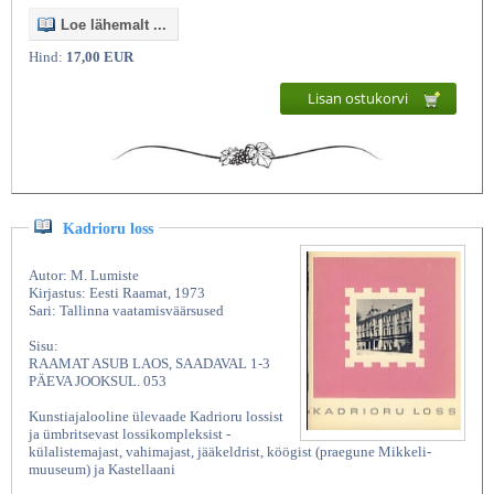
Loe lähemalt ...
Hind:
17,00 EUR
Lisan ostukorvi
Kadrioru loss
Kunstiajalugu
Autor: M. Lumiste
Kirjastus: Eesti Raamat, 1973
Sari: Tallinna vaatamisväärsused
Sisu:
RAAMAT ASUB LAOS, SAADAVAL 1-3
PÄEVA JOOKSUL. 053
Kunstiajalooline ülevaade Kadrioru lossist
ja ümbritsevast lossikompleksist -
külalistemajast, vahimajast, jääkeldrist, köögist (praegune Mikkeli-
muuseum) ja Kastellaani