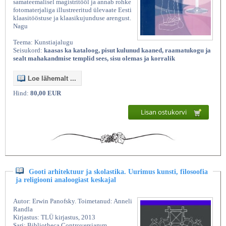
samateemalisel magistritööl ja annab rohke
fotomaterjaliga illustreeritud ülevaate Eesti
klaasitööstuse ja klaasikujunduse arengust.
Nagu
Teema: Kunstiajalugu
Seisukord:
kaasas ka kataloog, pisut kulunud kaaned, raamatukogu ja
sealt mahakandmise templid sees, sisu olemas ja korralik
Loe lähemalt ...
Hind:
80,00 EUR
Lisan ostukorvi
Gooti arhitektuur ja skolastika. Uurimus kunsti, filosoofia
ja religiooni analoogiast keskajal
Autor: Erwin Panofsky. Toimetanud: Anneli
Randla
Kirjastus: TLÜ kirjastus, 2013
Sari: Bibliotheca Controversiarum