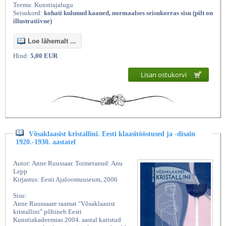
Teema: Kunstiajalugu
Seisukord:
kohati kulunud kaaned, normaalses seisukorras sisu (pilt on
illustratiivne)
Loe lähemalt ...
Hind:
5,00 EUR
Lisan ostukorvi
Võsaklaasist kristallini. Eesti klaasitööstused ja -disain
1920.-1930. aastatel
Autor: Anne Ruussaar. Toimetanud: Anu
Lepp
Kirjastus: Eesti Ajaloomuuseum, 2006
Sisu:
Anne Ruussaare raamat "Võsaklaasist
kristallini" põhineb Eesti
Kunstiakadeemias 2004. aastal kaitstud