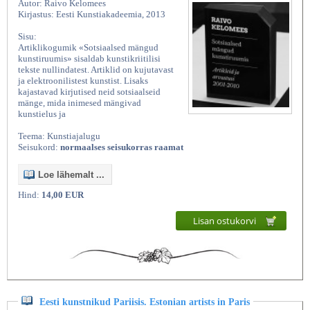
Autor: Raivo Kelomees
Kirjastus: Eesti Kunstiakadeemia, 2013
Sisu:
Artiklikogumik «Sotsiaalsed mängud
kunstiruumis» sisaldab kunstikriitilisi
tekste nullindatest. Artiklid on kujutavast
ja elektroonilistest kunstist. Lisaks
kajastavad kirjutised neid sotsiaalseid
mänge, mida inimesed mängivad
kunstielus ja
Teema: Kunstiajalugu
Seisukord:
normaalses seisukorras raamat
Loe lähemalt ...
Hind:
14,00 EUR
Lisan ostukorvi
Eesti kunstnikud Pariisis. Estonian artists in Paris