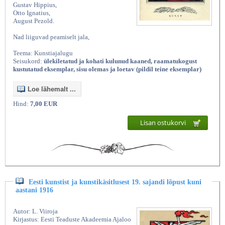
Gustav Hippius,
Otto Ignatius,
August Pezold.
Nad liiguvad peamiselt jala,
Teema: Kunstiajalugu
Seisukord:
ülekiletatud ja kohati kulunud kaaned, raamatukogust
kustutatud eksemplar, sisu olemas ja loetav (pildil teine eksemplar)
Loe lähemalt ...
Hind:
7,00 EUR
Lisan ostukorvi
Eesti kunstist ja kunstikäsitlusest 19. sajandi lõpust kuni
aastani 1916
Autor: L. Viiroja
Kirjastus: Eesti Teaduste Akadeemia Ajaloo