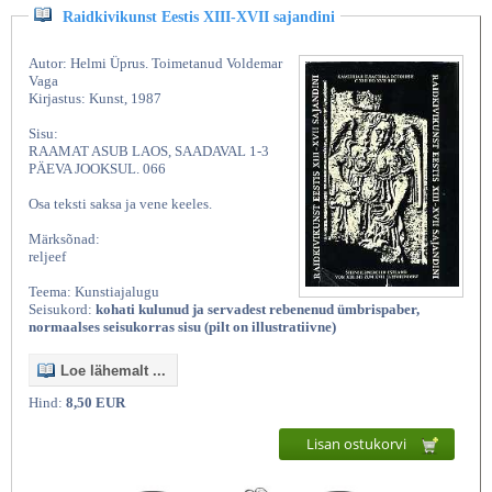
Raidkivikunst Eestis XIII-XVII sajandini
Autor: Helmi Üprus. Toimetanud Voldemar
Vaga
Kirjastus: Kunst, 1987
Sisu:
RAAMAT ASUB LAOS, SAADAVAL 1-3
PÄEVA JOOKSUL. 066
Osa teksti saksa ja vene keeles.
Märksõnad:
reljeef
Teema: Kunstiajalugu
Seisukord:
kohati kulunud ja servadest rebenenud ümbrispaber,
normaalses seisukorras sisu (pilt on illustratiivne)
Loe lähemalt ...
Hind:
8,50 EUR
Lisan ostukorvi