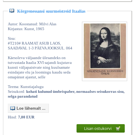
Kõrgrenessansi suurmeistreid Itaalias
Autor: Koostanud: Milvi Alas
Kirjastus: Kunst, 1965
Sisu:
#T210# RAAMAT ASUB LAOS,
SAADAVAL 1-3 PÄEVA JOOKSUL. 064
Käesoleva väljaande ülesandeks on
tutvustada Itaalia XVI sajandi kujutava
kunsti väljapaistvate ning kuulsamate
esindajate elu ja loomingu kaudu seda
omapärast ajastut, selle
Teema: Kunstiajalugu
Seisukord:
kohati kulunud ümbrispaber, normaalses seisukorras sisu,
selga parandatud
Loe lähemalt ...
Hind:
7,00 EUR
Lisan ostukorvi