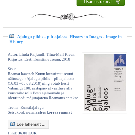
Lisan ostukorvi
Ajalugu pildis - pilt ajaloos. History in Images - Image in
History
Autor: Linda Kaljundi, Tiina-Mall Kreem
Kirjastus: Eesti Kunstimuuseum, 2018
Sisu:
Raamat kaasneb Kumu kunstimuuseumi
näitusega «Ajalugu pildis – pilt ajaloos»
(16.03.–05.08.2018) ning võtab Eesti
Vabariigi 100. aastapäeval vaatluse alla
kunstnike rolli Eesti ajaloomälu ja
identiteedi mõjutajatena.Raamatus antakse
Teema: Kunstiajalugu
Seisukord:
normaalses korras raamat
Loe lähemalt ...
Hind:
36,00 EUR