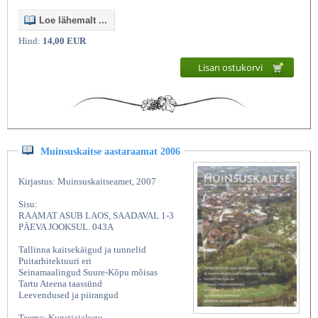
Loe lähemalt ...
Hind:
14,00 EUR
Lisan ostukorvi
Muinsuskaitse aastaraamat 2006
Kirjastus: Muinsuskaitseamet, 2007
Sisu:
RAAMAT ASUB LAOS, SAADAVAL 1-3
PÄEVA JOOKSUL. 043A
Tallinna kaitsekäigud ja tunnelid
Puitarhitektuuri eri
Seinamaalingud Suure-Kõpu mõisas
Tartu Ateena taassünd
Leevendused ja piirangud
Teema: Kunstiajalugu