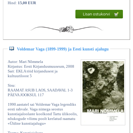
Hind:
15,00 EUR
Lisan ostukorvi
Voldemar Vaga (1899-1999) ja Eesti kunsti ajalugu
Autor: Mari Nõmmela
Kirjastus: Eesti Kirjandusmuuseum, 2008
Sari: EKLA töid kirjandusest ja
kultuuriloost 5
Sisu:
RAAMAT ASUB LAOS, SAADAVAL 1-3
PÄEVA JOOKSUL 117
1990.aastatel sai Voldemar Vaga legendiks
eesti rahvale. Vaga nimega seostus
kunstiajaloolaste koolkond Tartu ülikoolis,
nõukogude võimu poolt keelatud raamatu
«Üldine kunstiajalugu»
Teema: Kunstiajalugu