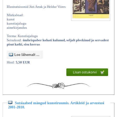
Illustratsioonid Jüri Arrak ja Heldur Viires
Märksõnad:
kunst
kunstiajalugu
aimekirjandus
Teema: Kunstiajalugu
Seisukord:
ümbrispaber kohati kulunud, seljalt pleekinud ja servadest
pisut katki, sisu korras
Loe lähemalt ...
Hind:
5,50 EUR
Lisan ostukorvi
Sotsiaalsed mängud kunstiruumis. Artikleid ja arvustusi
2001-2010.