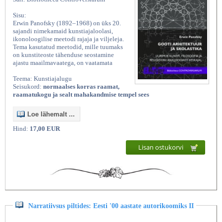
Sisu:
Erwin Panofsky (1892–1968) on üks 20.
sajandi nimekamaid kunstiajaloolasi,
ikonoloogilise meetodi rajaja ja viljeleja.
Tema kasutatud meetodid, mille tuumaks
on kunstiteoste tähenduse seostamine
ajastu maailmavaatega, on vaatamata
Teema: Kunstiajalugu
Seisukord:
normaalses korras raamat,
raamatukogu ja sealt mahakandmise tempel sees
Loe lähemalt ...
Hind:
17,00 EUR
Lisan ostukorvi
Narratiivsus piltides: Eesti '00 aastate autorikoomiks II