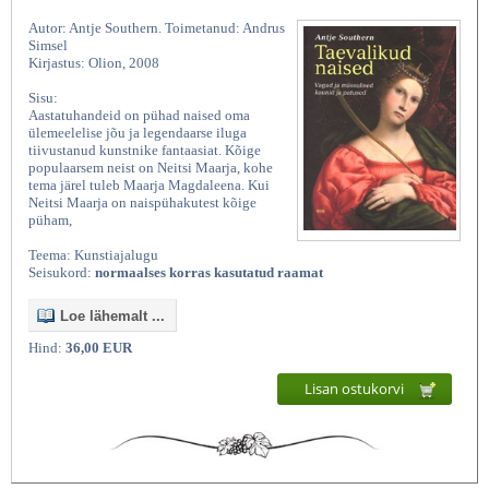
Autor: Antje Southern. Toimetanud: Andrus
Simsel
Kirjastus: Olion, 2008
Sisu:
Aastatuhandeid on pühad naised oma
ülemeelelise jõu ja legendaarse iluga
tiivustanud kunstnike fantaasiat. Kõige
populaarsem neist on Neitsi Maarja, kohe
tema järel tuleb Maarja Magdaleena. Kui
Neitsi Maarja on naispühakutest kõige
püham,
Teema: Kunstiajalugu
Seisukord:
normaalses korras kasutatud raamat
Loe lähemalt ...
Hind:
36,00 EUR
Lisan ostukorvi