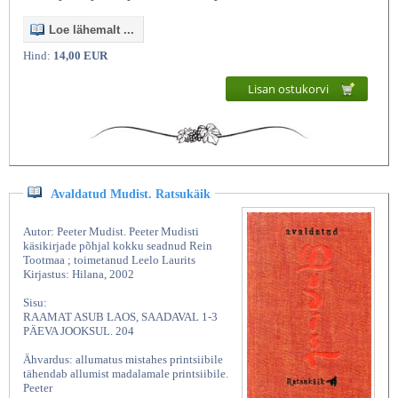
Loe lähemalt ...
Hind:
14,00 EUR
Lisan ostukorvi
Avaldatud Mudist. Ratsukäik
Autor: Peeter Mudist. Peeter Mudisti
käsikirjade põhjal kokku seadnud Rein
Tootmaa ; toimetanud Leelo Laurits
Kirjastus: Hilana, 2002
Sisu:
RAAMAT ASUB LAOS, SAADAVAL 1-3
PÄEVA JOOKSUL. 204
Ähvardus: allumatus mistahes printsiibile
tähendab allumist madalamale printsiibile.
Peeter