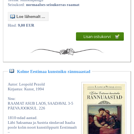
Seisukord:
normaalses seisukorras raamat
Loe lähemalt ...
Hind:
9,00 EUR
Lisan ostukorvi
Kolme Eestimaa kunstniku rännuaastad
Autor: Leopold Pezold
Kirjastus: Kunst, 1994
Sisu:
RAAMAT ASUB LAOS, SAADAVAL 3-5
PÄEVA JOOKSUL. 226
1810-ndad aastad.
Läbi Saksamaa ja Austria rändavad Itaalia
poole kolm noort kunstiõppurit Eestimaalt
–