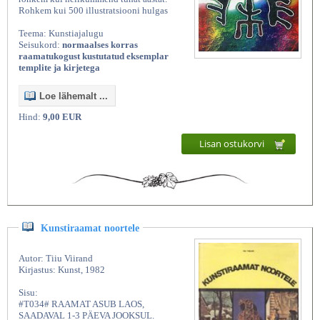
Rohkem kui 500 illustratsiooni hulgas
Teema: Kunstiajalugu
Seisukord:
normaalses korras
raamatukogust kustutatud eksemplar
templite ja kirjetega
Loe lähemalt ...
Hind:
9,00 EUR
Lisan ostukorvi
Kunstiraamat noortele
Autor: Tiiu Viirand
Kirjastus: Kunst, 1982
Sisu:
#T034# RAAMAT ASUB LAOS,
SAADAVAL 1-3 PÄEVA JOOKSUL.