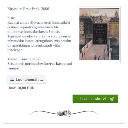
Kirjastus: Eesti Pank, 2006
Sisu:
Raamat annab ülevaate eesti kunstnikest
eelmise sajandi alguskümnendite
olulisimas kunstikeskuses Pariisis.
Tegemist on ühe värvikama etapiga meie
rahvusliku kunsti arenguloos, mis paraku
on aastakümneid teenimatult vähe
tähelepanu
Teema: Kunstiajalugu
Seisukord:
normaalses korras kasutatud
raamat
Loe lähemalt ...
Hind:
18,00 EUR
Lisan ostukorvi