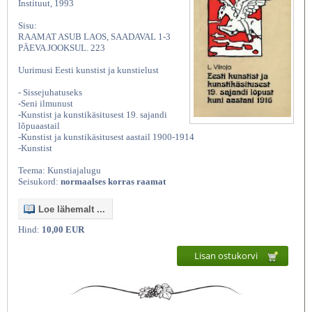
Instituut, 1993
Sisu:
RAAMAT ASUB LAOS, SAADAVAL 1-3
PÄEVA JOOKSUL. 223
Uurimusi Eesti kunstist ja kunstielust
- Sissejuhatuseks
-Seni ilmunust
-Kunstist ja kunstikäsitusest 19. sajandi
lõpuaastail
-Kunstist ja kunstikäsitusest aastail 1900-1914
-Kunstist
Teema: Kunstiajalugu
Seisukord:
normaalses korras raamat
Loe lähemalt ...
Hind:
10,00 EUR
Lisan ostukorvi