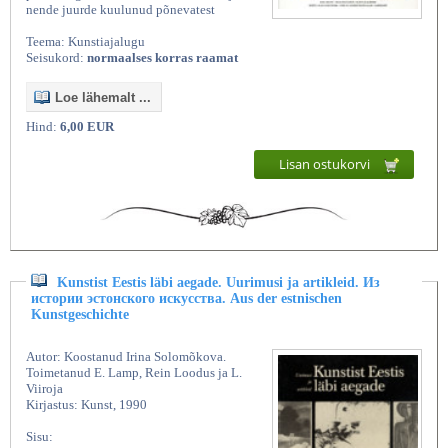
nende juurde kuulunud põnevatest
Teema: Kunstiajalugu
Seisukord:
normaalses korras raamat
Loe lähemalt ...
Hind:
6,00 EUR
Lisan ostukorvi
Kunstist Eestis läbi aegade. Uurimusi ja artikleid. Из
истории эстонского искусства. Aus der estnischen
Kunstgeschichte
Autor: Koostanud Irina Solomõkova.
Toimetanud E. Lamp, Rein Loodus ja L.
Viiroja
Kirjastus: Kunst, 1990
Sisu: