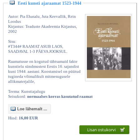
Eesti kunsti ajaraamat 1523-1944
Autor: Pia Ehasalu, Juta Keevallik, Rein
Loodus
Kirjastus: Teaduste Akadeemia Kirjastus,
2002
Sisu:
#T344# RAAMAT ASUB LAOS,
SAADAVAL 1-3 PÄEVA JOOKSUL.
Raamatusse on kogutud tähtsamaid fakte
kunstielu sündmustest Eestis 16. sajandist
kuni 1944. aastani. Koostamisel on püütud
tugineda võimalikult mitmesugusele
allikmaterjalile,
Teema: Kunstiajalugu
Seisukord:
normaalses korras kasutatud raamat
Loe lähemalt ...
Hind:
16,00 EUR
Lisan ostukorvi