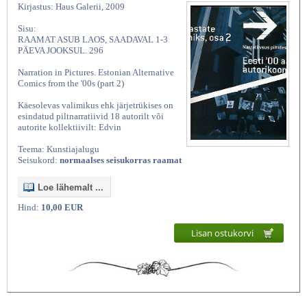
Kirjastus: Haus Galerii, 2009
Sisu:
RAAMAT ASUB LAOS, SAADAVAL 1-3
PÄEVA JOOKSUL. 296
Narration in Pictures. Estonian Alternative
Comics from the '00s (part 2)
Käesolevas valimikus ehk järjetrükises on
esindatud piltnarratiivid 18 autorilt või
autorite kollektiivilt: Edvin
Teema: Kunstiajalugu
Seisukord:
normaalses seisukorras raamat
Loe lähemalt ...
Hind:
10,00 EUR
Lisan ostukorvi