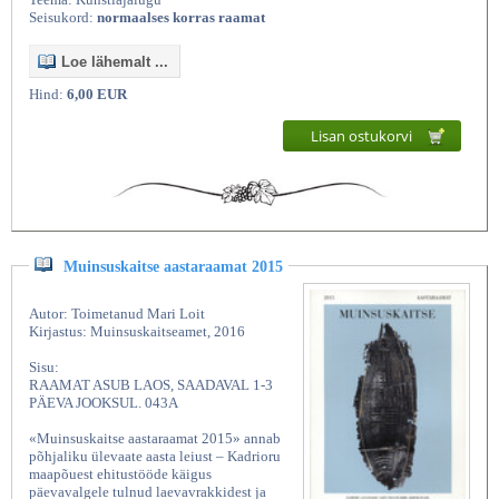
Seisukord:
normaalses korras raamat
Loe lähemalt ...
Hind:
6,00 EUR
Lisan ostukorvi
Muinsuskaitse aastaraamat 2015
Autor: Toimetanud Mari Loit
Kirjastus: Muinsuskaitseamet, 2016
Sisu:
RAAMAT ASUB LAOS, SAADAVAL 1-3
PÄEVA JOOKSUL. 043A
«Muinsuskaitse aastaraamat 2015» annab
põhjaliku ülevaate aasta leiust – Kadrioru
maapõuest ehitustööde käigus
päevavalgele tulnud laevavrakkidest ja