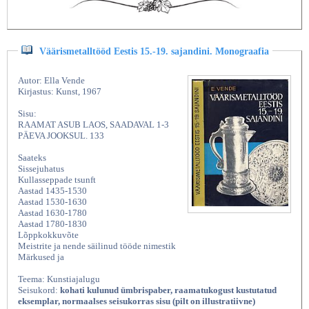
Väärismetalltööd Eestis 15.-19. sajandini. Monograafia
Autor: Ella Vende
Kirjastus: Kunst, 1967
Sisu:
RAAMAT ASUB LAOS, SAADAVAL 1-3
PÄEVA JOOKSUL. 133
Saateks
Sissejuhatus
Kullasseppade tsunft
Aastad 1435-1530
Aastad 1530-1630
Aastad 1630-1780
Aastad 1780-1830
Lõppkokkuvõte
Meistrite ja nende säilinud tööde nimestik
Märkused ja
Teema: Kunstiajalugu
Seisukord:
kohati kulunud ümbrispaber, raamatukogust kustutatud
eksemplar, normaalses seisukorras sisu (pilt on illustratiivne)