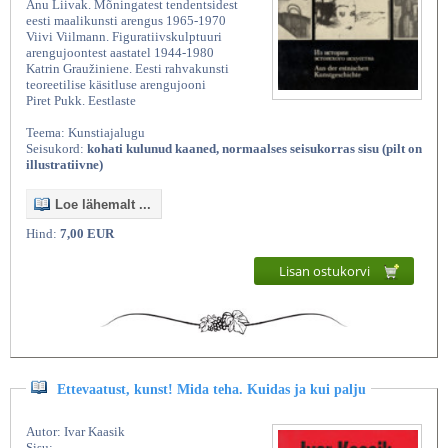
Anu Liivak. Mõningatest tendentsidest
eesti maalikunsti arengus 1965-1970
Viivi Viilmann. Figuratiivskulptuuri
arengujoontest aastatel 1944-1980
Katrin Graužiniene. Eesti rahvakunsti
teoreetilise käsitluse arengujooni
Piret Pukk. Eestlaste
Teema: Kunstiajalugu
Seisukord:
kohati kulunud kaaned, normaalses seisukorras sisu (pilt on
illustratiivne)
Loe lähemalt ...
Hind:
7,00 EUR
Lisan ostukorvi
Ettevaatust, kunst! Mida teha. Kuidas ja kui palju
Autor: Ivar Kaasik
Sisu: