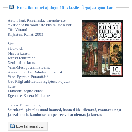
Kunstikultuuri ajalugu 10. klassile. Ürgajast gootikani
Autor: Jaak Kangilaski. Täiendavate
tekstide ja metoodiliste küsimuste autor
Tiiu Viirand
Kirjastus: Kunst, 2003
Sisu:
Sisukord:
Mis on kunst?
Kunsti tekkimine
Neoliitiline kunst
Vana-Mesopotaamia kunst
Assüüria ja Uus-Babüloonia kunst
Vana-Egiptus. Püramiidid
Uue Riigi arhitektuur. Egiptuse kujutav
kunst
Ehnatoni-aegne kunst
Egeuse e. Kreeta-Mükeene
Teema: Kunstiajalugu
Seisukord:
pisut kulunud kaaned, kaaned üle kiletatud, raamatukogu
ja sealt mahakandmise tempel sees, sisu olemas ja korras
Loe lähemalt ...