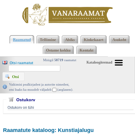
Hind: 5,50 EUR Lisan ostukorvi 1 2 3 4 5 6 7 Kokku
323 raamatut lisamise järjekorras, 7 leheküljel
Raamatud
Tellimine
Abiks
Kinkekaart
Asukoht
Kunstiajalugu
Ostame kokku
Kontakt
Müügil
58719
raamatut
Kataloogiteemad
Otsi raamatut
Vaikimisi pealkirjadest ja autorite nimedest,
otsi lisaks ka muudelt väljadelt
(aeglasem).
Ostukorv
Ostukorv on tühi
Raamatute kataloog: Kunstiajalugu