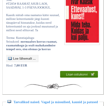
#T285# RAAMAT ASUB LAOS,
SAADAVAL 1-3 PÄEVA JOOKSUL.
Kaasik näitab oma raamatus kätte suunad,
milliste kriteeriumide järgi kunsti
tänapäeval hinnatakse, kuidas need
kriteeriumid on aja jooksul muutunud ja
millest need sõltuvad. Ta
Teema: Kunstiajalugu
Seisukord:
normaalses korras raamat,
raamatukogu ja sealt mahakandmise
tempel sees, sisu olemas ja korras
Loe lähemalt ...
Hind:
7,00 EUR
Lisan ostukorvi
Taevalikud naised. Vagad ja mässulised, kaunid ja patused