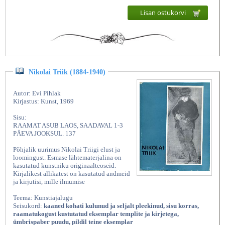
Lisan ostukorvi
Nikolai Triik (1884-1940)
Autor: Evi Pihlak
Kirjastus: Kunst, 1969
Sisu:
RAAMAT ASUB LAOS, SAADAVAL 1-3
PÄEVA JOOKSUL. 137
Põhjalik uurimus Nikolai Triigi elust ja
loomingust. Esmase lähtematerjalina on
kasutatud kunstniku originaalteoseid.
Kirjalikest allikatest on kasutatud andmeid
ja kirjutisi, mille ilmumise
Teema: Kunstiajalugu
Seisukord:
kaaned kohati kulunud ja seljalt pleekinud, sisu korras,
raamatukogust kustutatud eksemplar templite ja kirjetega,
ümbrispaber puudu, pildil teine eksemplar