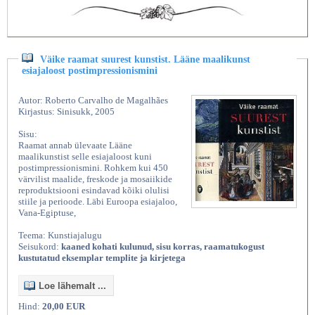
Väike raamat suurest kunstist. Lääne maalikunst
esiajaloost postimpressionismini
Autor: Roberto Carvalho de Magalhães
Kirjastus: Sinisukk, 2005
Sisu:
Raamat annab ülevaate Lääne
maalikunstist selle esiajaloost kuni
postimpressionismini. Rohkem kui 450
värvilist maalide, freskode ja mosaiikide
reproduktsiooni esindavad kõiki olulisi
stiile ja perioode. Läbi Euroopa esiajaloo,
Vana-Egiptuse,
Teema: Kunstiajalugu
Seisukord:
kaaned kohati kulunud, sisu korras, raamatukogust
kustutatud eksemplar templite ja kirjetega
Loe lähemalt ...
Hind:
20,00 EUR