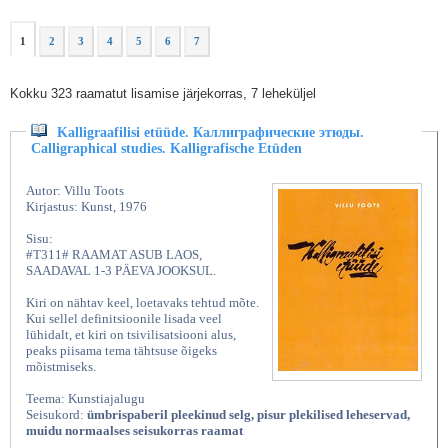
1
2
3
4
5
6
7
Kokku 323 raamatut lisamise järjekorras, 7 leheküljel
Kalligraafilisi etüüde. Каллиграфические этюды.
Calligraphical studies. Kalligrafische Etüden
Autor: Villu Toots
Kirjastus: Kunst, 1976
Sisu:
#T311# RAAMAT ASUB LAOS,
SAADAVAL 1-3 PÄEVA JOOKSUL.
Kiri on nähtav keel, loetavaks tehtud mõte.
Kui sellel definitsioonile lisada veel
lühidalt, et kiri on tsivilisatsiooni alus,
peaks piisama tema tähtsuse õigeks
mõistmiseks.
Teema: Kunstiajalugu
Seisukord:
ümbrispaberil pleekinud selg, pisur plekilised leheservad,
muidu normaalses seisukorras raamat