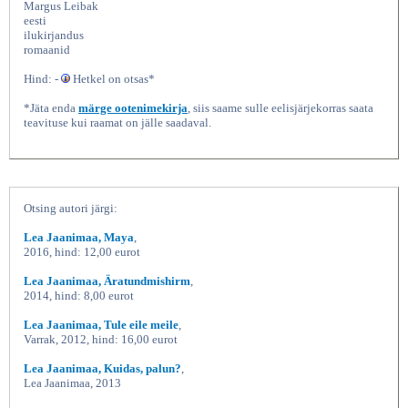
Margus Leibak
eesti
ilukirjandus
romaanid
Hind: -
Hetkel on otsas*
*Jäta enda
märge ootenimekirja
, siis saame sulle eelisjärjekorras saata
teavituse kui raamat on jälle saadaval.
Otsing autori järgi:
Lea Jaanimaa, Maya
,
2016, hind: 12,00 eurot
Lea Jaanimaa, Äratundmishirm
,
2014, hind: 8,00 eurot
Lea Jaanimaa, Tule eile meile
,
Varrak, 2012, hind: 16,00 eurot
Lea Jaanimaa, Kuidas, palun?
,
Lea Jaanimaa, 2013