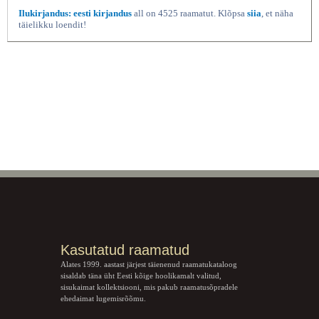
Ilukirjandus: eesti kirjandus
all on 4525 raamatut. Klõpsa
siia
, et näha
täielikku loendit!
Kasutatud raamatud
Alates 1999. aastast järjest täienenud raamatukataloog
sisaldab täna üht Eesti kõige hoolikamalt valitud,
sisukaimat kollektsiooni, mis pakub raamatusõpradele
ehedaimat lugemisrõõmu.