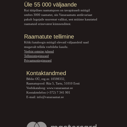
Üle 55 000 väljaande
Kui tüüpilises raamatupoes on tavapäraselt müügil
umbes 3000 raamatut, siis Vanaraamatu
antikvariaat
pakub lugejaile suuremat valikut, sest müüme kasutatud
raamatuid erinevatest kümnenditest.
Raamatute tellimine
Kõiki kataloogis müügil olevaid väljaandeid saad
mugavalt tellida veebilehe kaudu.
Veebist ostmise juhend
Tellimistingimused
Privaatsustingimused
Kontaktandmed
Biblio OÜ, reg.nr. 10598332,
Raamatupood: Riia 5, Tartu, 51010 Eesti
Veebikataloog:
www.vanaraamat.ee
Kontakttelefon (+372) 7 341 901
E-mail:
info@vanaraamat.ee