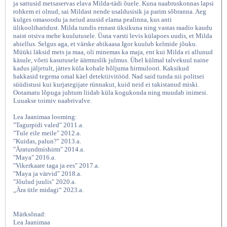
ja sattusid metsaservas elava Milda-tädi õuele. Kuna naabruskonnas lapsi
rohkem ei olnud, sai Mildast nende usaldusisik ja parim sõbranna. Aeg
kulges omasoodu ja neiud asusid elama pealinna, kus anti
ülikooliharidust. Milda tundis ennast üksikuna ning vastas raadio kaudu
naist otsiva mehe kuulutusele. Üsna varsti levis külapoes uudis, et Milda
abiellus. Selgus aga, et värske abikaasa Igor kuulub kelmide jõuku.
Müüki läksid mets ja maa, oli minemas ka maja, ent kui Milda ei allunud
käsule, võeti kasutusele äärmuslik julmus. Ühel külmal talvekuul naine
kadus jäljetult, jättes küla kohale hõljuma hirmuloori. Kaksikud
hakkasid tegema omal käel detektiivitööd. Nad said tunda nii politsei
süüdistusi kui kurjategijate rünnakut, kuid neid ei takistanud miski.
Ootamatu lõpuga juhtum liidab küla kogukonda ning muudab inimesi.
Luuakse toimiv naabrivalve.
Naabrivalve, Lea Jaanimaa, Lea
Lea Jaanimaa looming:
"Tagurpidi valed" 2011.a.
"Tule eile meile" 2012.a.
"Kuidas, palun?" 2013.a.
"Äratundmishirm" 2014.a.
"Maya" 2016.a.
"Vikerkaare taga ja ees" 2017.a.
"Maya ja värvid" 2018.a.
"Jõulud juulis" 2020.a.
„Ära ütle midagi“ 2023.a.
Märksõnad:
Lea Jaanimaa