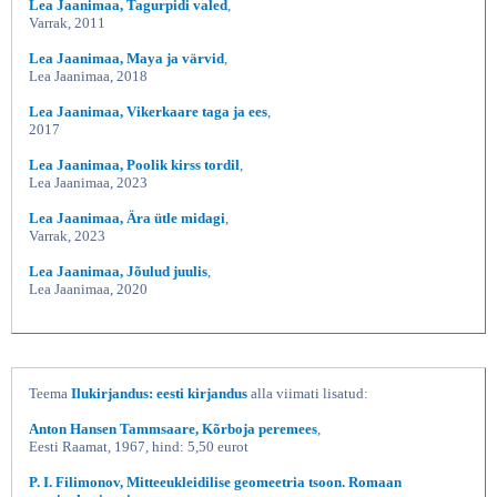
Lea Jaanimaa, Tagurpidi valed
,
Varrak, 2011
Lea Jaanimaa, Maya ja värvid
,
Lea Jaanimaa, 2018
Lea Jaanimaa, Vikerkaare taga ja ees
,
2017
Lea Jaanimaa, Poolik kirss tordil
,
Lea Jaanimaa, 2023
Lea Jaanimaa, Ära ütle midagi
,
Varrak, 2023
Lea Jaanimaa, Jõulud juulis
,
Lea Jaanimaa, 2020
Teema
Ilukirjandus: eesti kirjandus
alla viimati lisatud:
Anton Hansen Tammsaare, Kõrboja peremees
,
Eesti Raamat, 1967, hind: 5,50 eurot
P. I. Filimonov, Mitteeukleidilise geomeetria tsoon. Romaan