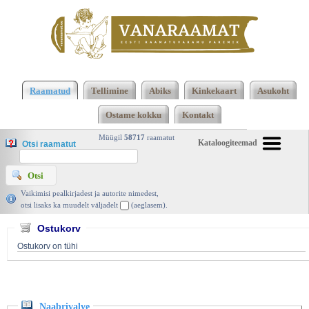
Klõpsa siia , et näha täielikku loendit!
Naabrivalve,
Lea Jaanimaa, Lea Jaanimaa 2023 | vanaraamat.
Raamatud
Tellimine
Abiks
Kinkekaart
Asukoht
ee
Ostame kokku
Kontakt
Müügil
58717
raamatut
Kataloogiteemad
Otsi raamatut
Vaikimisi pealkirjadest ja autorite nimedest,
otsi lisaks ka muudelt väljadelt
(aeglasem).
Ostukorv
Ostukorv on tühi
Naabrivalve