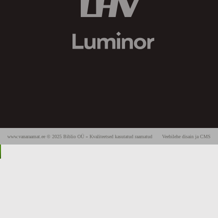
www.vanaraamat.ee © 2025 Biblio OÜ » Kvaliteetsed kasutatud raamatud
Veebilehe disain ja CMS