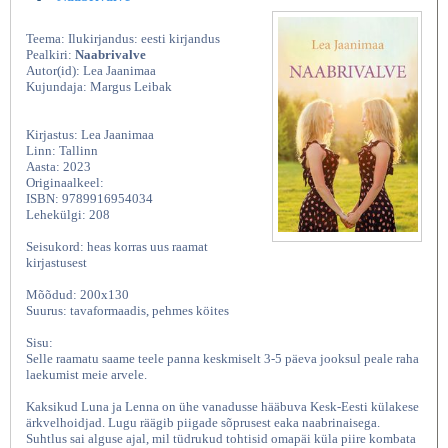
Teema: Ilukirjandus: eesti kirjandus
Pealkiri:
Naabrivalve
Autor(id): Lea Jaanimaa
Kujundaja: Margus Leibak
Kirjastus: Lea Jaanimaa
Linn: Tallinn
Aasta: 2023
Originaalkeel:
ISBN: 9789916954034
Lehekülgi: 208
Seisukord: heas korras uus raamat
kirjastusest
Mõõdud: 200x130
Suurus: tavaformaadis, pehmes köites
Sisu:
Selle raamatu saame teele panna keskmiselt 3-5 päeva jooksul peale raha
laekumist meie arvele.
Kaksikud Luna ja Lenna on ühe vanadusse hääbuva Kesk-Eesti külakese
ärkvelhoidjad. Lugu räägib piigade sõprusest eaka naabrinaisega.
Suhtlus sai alguse ajal, mil tüdrukud tohtisid omapäi küla piire kombata