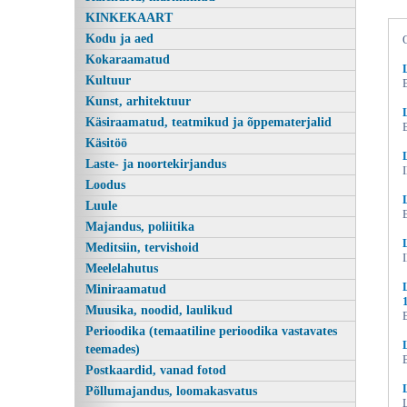
KINKEKAART
Kodu ja aed
Kokaraamatud
Kultuur
Kunst, arhitektuur
Käsiraamatud, teatmikud ja õppematerjalid
Käsitöö
Laste- ja noortekirjandus
Loodus
Lepatriinupunane (novellid) Eesti novellivara,
Luule
Majandus, poliitika
Meditsiin, tervishoid
Meelelahutus
Miniraamatud
Muusika, noodid, laulikud
Perioodika (temaatiline perioodika vastavates
teemades)
Postkaardid, vanad fotod
Põllumajandus, loomakasvatus