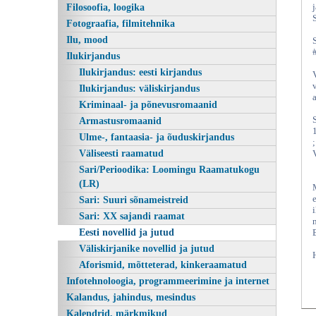
Filosoofia, loogika
Fotograafia, filmitehnika
Ilu, mood
Ilukirjandus
Ilukirjandus: eesti kirjandus
Ilukirjandus: väliskirjandus
Kriminaal- ja põnevusromaanid
Armastusromaanid
Ulme-, fantaasia- ja õuduskirjandus
Väliseesti raamatud
Sari/Perioodika: Loomingu Raamatukogu
(LR)
e
Sari: Suuri sõnameistreid
Sari: XX sajandi raamat
Eesti novellid ja jutud
Väliskirjanike novellid ja jutud
Aforismid, mõtteterad, kinkeraamatud
Infotehnoloogia, programmeerimine ja internet
Kalandus, jahindus, mesindus
Kalendrid, märkmikud