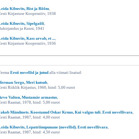
Leida Kibuvits, Rist ja Rõõm
,
Eesti Kirjastuse Kooperatiiv, 1938
Leida Kibuvits, Sipelgaõli
,
Ilukirjandus ja Kunst, 1941
Leida Kibuvits, Kass arvab, et ...
,
Eesti Kirjastuse Kooperatiiv, 1936
Teema
Eesti novellid ja jutud
alla viimati lisatud:
Herman Sergo, Meri kutsub
,
Eesti Riiklik Kirjastus, 1960, hind: 5,00 eurot
Arvo Valton, Mustamäe armastus
,
Eesti Raamat, 1978, hind: 5,00 eurot
Jakob Mändmets. Koostanud Oskar Kruus, Kui valgus tuli. Eesti novellivara
,
Eesti Raamat, 1987, hind: 4,00 eurot
Leida Kibuvits, Lepatriinupunane (novellid). Eesti novellivara
,
Eesti Raamat, 1987, hind: 4,50 eurot