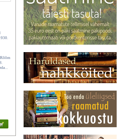
d
1930.
ja Rõõm
8.
da...