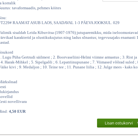
ja korralik
Suurus: tavaformaadis, pehmes köites
Sisu:
#T229# RAAMAT ASUB LAOS, SAADAVAL 1-3 PÄEVA JOOKSUL. 029
Valimik sisaldab Leida Kibuvitsa (1907-1976) jutuparemikku, mida iseloomustava
värvikad karakterid ja olustikukujutus ning ladus sõnastus; tegevusajaks enamasti 
aastad.
Sisukord
1. Lugu Püha Gertrudi säilmest ; 2. Boorvaseliini-Helmi viimne armastus ; 3. Rist 
; 4. Harak-Mihkel ; 5. Sipelgaõli ; 6. Lepatriinupunane ; 7. Viimased võõrad suled ; 
Väike kivi ; 9. Medaljon ; 10. Teine tee ; 11. Punane liilia ; 12. Julge mees - kaks kor
Märksõnad
esti
ilukirjandus
novellid
Eesti novellivara
Hind:
4,50 EUR
Lisan ostukorvi