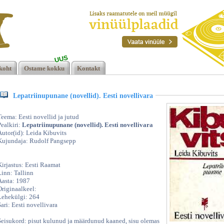
UUS
d).
koht
Ostame kokku
Kontakt
mat.
Lepatriinupunane (novellid). Eesti novellivara
Teema: Eesti novellid ja jutud
Pealkiri:
Lepatriinupunane (novellid). Eesti novellivara
Autor(id): Leida Kibuvits
Kujundaja: Rudolf Pangsepp
Kirjastus: Eesti Raamat
Linn: Tallinn
Aasta: 1987
Originaalkeel:
Lehekülgi: 264
Sari: Eesti novellivara
Seisukord: pisut kulunud ja määrdunud kaaned, sisu olemas