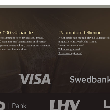
5 000 väljaande
Raamatute tellimine
ses raamatupoes on tavapäraselt müügil
Kõiki kataloogis müügil olevaid väljaandeid 
 raamatut, siis Vanaraamatu
antikvariaat
mugavalt tellida veebilehe kaudu.
jaile suuremat valikut, sest müüme kasutatud
Veebist ostmise juhend
rinevatest kümnenditest.
Tellimistingimused
Privaatsustingimused