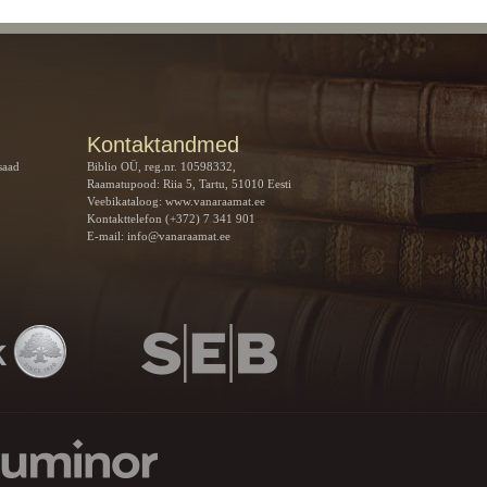
Kontaktandmed
saad
Biblio OÜ, reg.nr. 10598332,
Raamatupood: Riia 5, Tartu, 51010 Eesti
Veebikataloog:
www.vanaraamat.ee
Kontakttelefon (+372) 7 341 901
E-mail:
info@vanaraamat.ee