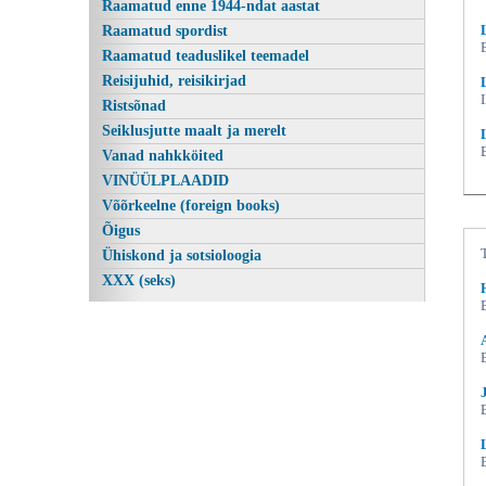
Raamatud enne 1944-ndat aastat
Raamatud spordist
Raamatud teaduslikel teemadel
Reisijuhid, reisikirjad
Ristsõnad
Seiklusjutte maalt ja merelt
Vanad nahkköited
VINÜÜLPLAADID
Võõrkeelne (foreign books)
Õigus
Ühiskond ja sotsioloogia
XXX (seks)