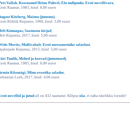
Peet Vallak. Koostanud Heino Puhvel, Elu nullpunkt. Eesti novellivara
,
Eesti Raamat, 1985, hind: 8,00 eurot
August Kitzberg, Maimu (jutustus)
,
Eesti Riiklik Kirjastus, 1960, hind: 3,00 eurot
Heli Künnapas, Saatmata kirjad
,
Heli Kirjastus, 2017, hind: 5,00 eurot
Wido Moritz, Mullivabalt. Eesti meesametnike salaelust
,
Ajakirjade Kirjastus, 2015, hind: 5,00 eurot
Jüri Tuulik, Mehed ja koerad (jutustused)
,
Eesti Raamat, 1985, hind: 6,00 eurot
Armin Kõomägi, Minu erootika saladus
,
Sebastian Loeb, 2017, hind: 4,00 eurot
Eesti novellid ja jutud
all on 432 raamatut. Klõpsa
siia
, et näha täielikku loendit!