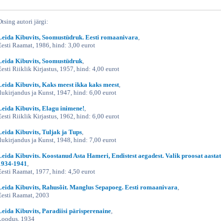
Otsing autori järgi:
Leida Kibuvits, Soomustüdruk. Eesti romaanivara
,
Eesti Raamat, 1986, hind: 3,00 eurot
Leida Kibuvits, Soomustüdruk
,
Eesti Riiklik Kirjastus, 1957, hind: 4,00 eurot
Leida Kibuvits, Kaks meest ikka kaks meest
,
Ilukirjandus ja Kunst, 1947, hind: 6,00 eurot
Leida Kibuvits, Elagu inimene!
,
Eesti Riiklik Kirjastus, 1962, hind: 6,00 eurot
Leida Kibuvits, Tuljak ja Tups
,
Ilukirjandus ja Kunst, 1948, hind: 7,00 eurot
Leida Kibuvits. Koostanud Asta Hameri, Endistest aegadest. Valik proosat aastat
1934-1941
,
Eesti Raamat, 1977, hind: 4,50 eurot
Leida Kibuvits, Rahusõit. Manglus Sepapoeg. Eesti romaanivara
,
Eesti Raamat, 2003
Leida Kibuvits, Paradiisi pärisperenaine
,
Loodus, 1934