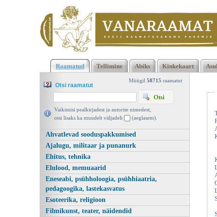
Klõpsa siia , et näha täielikku loendit!
Lepatriinupunane (novelli
Raamatud
Tellimine
Abiks
Kinkekaart
Asu
Eesti novellivara, Leida Kibuvits, Eesti Raamat 1987 | vanaraa
ee
Müügil
58715
raamatut
Otsi raamatut
Vaikimisi pealkirjadest ja autorite nimedest,
otsi lisaks ka muudelt väljadelt
(aeglasem).
Ahvatlevad sooduspakkumised
Ajalugu, militaar ja punanurk
Ehitus, tehnika
Elulood, memuaarid
Eneseabi, psühholoogia, psühhiaatria,
pedagoogika, lastekasvatus
Esoteerika, religioon
Filmikunst, teater, näidendid