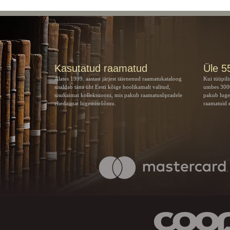
Kasutatud raamatud
Üle 5
Alates 1999. aastast järjest täienenud raamatukataloog
Kui tüüpili
sisaldab täna üht Eesti kõige hoolikamalt valitud,
umbes 3000
sisukaimat kollektsiooni, mis pakub raamatusõpradele
pakub luge
ehedaimat lugemisrõõmu.
raamatuid e