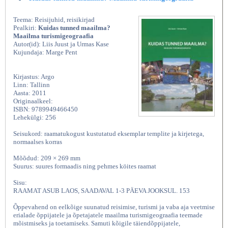
Teema: Reisijuhid, reisikirjad
Pealkiri:
Kuidas tunned maailma?
Maailma turismigeograafia
Autor(id): Liis Juust ja Urmas Kase
Kujundaja: Marge Pent
Kirjastus: Argo
Linn: Tallinn
Aasta: 2011
Originaalkeel:
ISBN: 9789949466450
Lehekülgi: 256
Seisukord: raamatukogust kustutatud eksemplar templite ja kirjetega,
normaalses korras
Mõõdud: 209 × 269 mm
Suurus: suures formaadis ning pehmes köites raamat
Sisu:
RAAMAT ASUB LAOS, SAADAVAL 1-3 PÄEVA JOOKSUL. 153
Õppevahend on eelkõige suunatud reisimise, turismi ja vaba aja veetmise
erialade õppijatele ja õpetajatele maailma turismigeograafia teemade
mõistmiseks ja toetamiseks. Samuti kõigile täiendõppijatele,