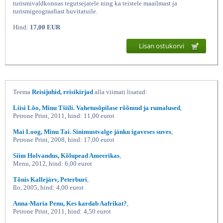
turismivaldkonnas tegutsejatele ning ka teistele maailmast ja
turismigeograafiast huvitatuile.
Hind:
17,00 EUR
Lisan ostukorvi
Teema
Reisijuhid, reisikirjad
alla viimati lisatud:
Kuidas tunned maailma? Maailma
Liisi Lõo, Minu Tšiili. Vahetusõpilase rõõmud ja rumalused
,
Petrone Print, 2011, hind: 11,00 eurot
Mai Loog, Minu Tai. Sinimustvalge jänku igaveses suves
,
Petrone Print, 2008, hind: 17,00 eurot
Siim Holvandus, Kõlupead Ameerikas
,
Menu, 2012, hind: 6,00 eurot
Tõnis Kallejärv, Peterburi
,
Ilo, 2005, hind: 4,00 eurot
Anna-Maria Penu, Kes kardab Aafrikat?
,
Petrone Print, 2011, hind: 4,50 eurot