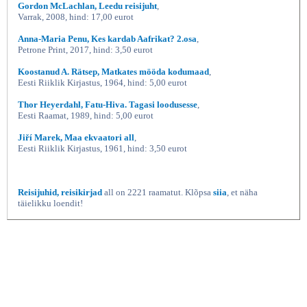
Gordon McLachlan, Leedu reisijuht
,
Varrak, 2008, hind: 17,00 eurot
Anna-Maria Penu, Kes kardab Aafrikat? 2.osa
,
Petrone Print, 2017, hind: 3,50 eurot
Koostanud A. Rätsep, Matkates mööda kodumaad
,
Eesti Riiklik Kirjastus, 1964, hind: 5,00 eurot
Thor Heyerdahl, Fatu-Hiva. Tagasi loodusesse
,
Eesti Raamat, 1989, hind: 5,00 eurot
Jiří Marek, Maa ekvaatori all
,
Eesti Riiklik Kirjastus, 1961, hind: 3,50 eurot
Reisijuhid, reisikirjad
all on 2221 raamatut. Klõpsa
siia
, et näha
täielikku loendit!