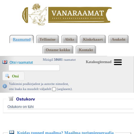
Klõpsa siia , et näha täielikku loendit!
Kuidas
tunned maailma? Maailma turismigeograafia, Liis
Raamatud
Tellimine
Abiks
Kinkekaart
Asukoht
Juust ja Urmas Kase, Argo 2011 | vanaraamat. ee
Ostame kokku
Kontakt
Müügil
58681
raamatut
Kataloogiteemad
Otsi raamatut
Vaikimisi pealkirjadest ja autorite nimedest,
otsi lisaks ka muudelt väljadelt
(aeglasem).
Ostukorv
Ostukorv on tühi
Kuidas tunned maailma? Maailma turismigeograafia