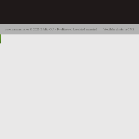
www.vanaraamat.ee © 2025 Biblio OÜ » Kvaliteetsed kasutatud raamatud
Veebilehe disain ja CMS