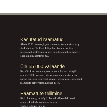
Kasutatud raamatud
Alates 1999. aastast järjest täienenud raamatukataloog
sisaldab täna üht Eesti kõige hoolikamalt valitud,
sisukaimat kollektsiooni, mis pakub raamatusõpradele
ehedaimat lugemisrõõmu.
Üle 55 000 väljaande
Kui tüüpilises raamatupoes on tavapäraselt müügil
umbes 3000 raamatut, siis Vanaraamatu
antikvariaat
pakub lugejaile suuremat valikut, sest müüme kasutatud
raamatuid erinevatest kümnenditest.
Raamatute tellimine
Kõiki kataloogis müügil olevaid väljaandeid saad
mugavalt tellida veebilehe kaudu.
Veebist ostmise juhend