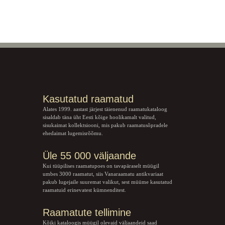
Kasutatud raamatud
Alates 1999. aastast järjest täienenud raamatukataloog
sisaldab täna üht Eesti kõige hoolikamalt valitud,
sisukaimat kollektsiooni, mis pakub raamatusõpradele
ehedaimat lugemisrõõmu.
Üle 55 000 väljaande
Kui tüüpilises raamatupoes on tavapäraselt müügil
umbes 3000 raamatut, siis Vanaraamatu
antikvariaat
pakub lugejaile suuremat valikut, sest müüme kasutatud
raamatuid erinevatest kümnenditest.
Raamatute tellimine
Kõiki kataloogis müügil olevaid väljaandeid saad