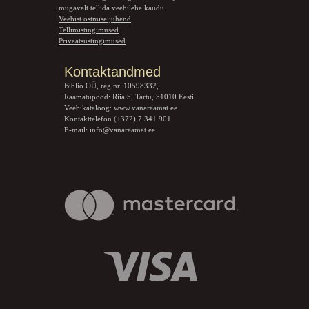
mugavalt tellida veebilehe kaudu.
Veebist ostmise juhend
Tellimistingimused
Privaatsustingimused
Kontaktandmed
Biblio OÜ, reg.nr. 10598332,
Raamatupood: Riia 5, Tartu, 51010 Eesti
Veebikataloog:
www.vanaraamat.ee
Kontakttelefon (+372) 7 341 901
E-mail:
info@vanaraamat.ee