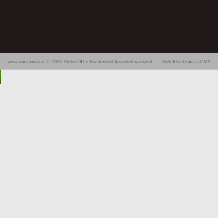
www.vanaraamat.ee © 2025 Biblio OÜ » Kvaliteetsed kasutatud raamatud
Veebilehe disain ja CMS