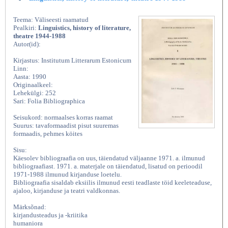
Teema: Väliseesti raamatud
Pealkiri:
Linguistics, history of literature,
theatre 1944-1988
Autor(id):
Kirjastus: Institutum Litterarum Estonicum
Linn:
Aasta: 1990
Originaalkeel:
Lehekülgi: 252
Sari: Folia Bibliographica
Seisukord: normaalses korras raamat
Suurus: tavaformaadist pisut suuremas
formaadis, pehmes köites
Sisu:
Käesolev bibliograafia on uus, täiendatud väljaanne 1971. a. ilmunud
bibliograafiast. 1971. a. materjale on täiendatud, lisatud on perioodil
1971-1988 ilmunud kirjanduse loetelu.
Bibliograafia sisaldab eksiilis ilmunud eesti teadlaste töid keeleteaduse,
ajaloo, kirjanduse ja teatri valdkonnas.
Märksõnad:
kirjandusteadus ja -kriitika
humaniora