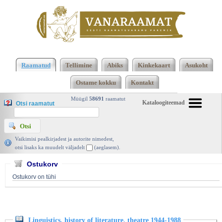
Klõpsa siia , et näha täielikku loendit!
Linguistics,
history of literature, theatre 1944-1988, Institutum
Raamatud
Tellimine
Abiks
Kinkekaart
Asukoht
Litterarum Estonicum 1990 | vanaraamat. ee
Ostame kokku
Kontakt
Müügil
58691
raamatut
Kataloogiteemad
Otsi raamatut
Vaikimisi pealkirjadest ja autorite nimedest,
otsi lisaks ka muudelt väljadelt
(aeglasem).
Ostukorv
Ostukorv on tühi
Linguistics, history of literature, theatre 1944-1988