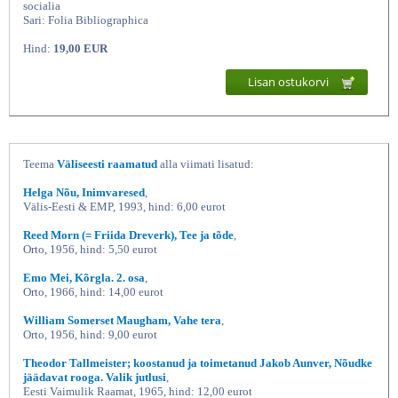
socialia
Sari: Folia Bibliographica
Hind:
19,00 EUR
Lisan ostukorvi
Teema
Väliseesti raamatud
alla viimati lisatud:
Linguistics, history of literature,
Helga Nõu, Inimvaresed
,
Välis-Eesti & EMP, 1993, hind: 6,00 eurot
Reed Morn (= Friida Dreverk), Tee ja tõde
,
Orto, 1956, hind: 5,50 eurot
Emo Mei, Kõrgla. 2. osa
,
Orto, 1966, hind: 14,00 eurot
William Somerset Maugham, Vahe tera
,
Orto, 1956, hind: 9,00 eurot
Theodor Tallmeister; koostanud ja toimetanud Jakob Aunver, Nõudke
jäädavat rooga. Valik jutlusi
,
Eesti Vaimulik Raamat, 1965, hind: 12,00 eurot