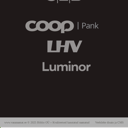
www.vanaraamat.ee © 2025 Biblio OÜ » Kvaliteetsed kasutatud raamatud
Veebilehe disain ja CMS