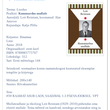
Teema: Loodus
Pealkiri:
Kummardus mullale
Autor(id): Loit Reintam, koostanud: Alar
Astover
Kujundaja: Kaljo Põllu
Kirjastus: Ilmamaa
Linn:
Aasta: 2018
Originaalkeel: eesti keel
ISBN: 9789985775707
Lehekülgi: 312
Sari: Eesti mõttelugu 144
Seisukord: normaalses korras raamatukogust kustutatud eksemplar
templite ja kirjetega
Mõõdud: 200x140
Suurus: Kõvakaaneline
Sisu:
#T# RAAMAT ASUB LAOS, SAADAVAL 1-3 PÄEVA JOOKSUL. VPT
Mullateadlane ja ökoloog Loit Reintam (1929–2010) pühendas oma
elutöö mullale. Tema mõtted on kandvad, nendega arvestatakse ning ta