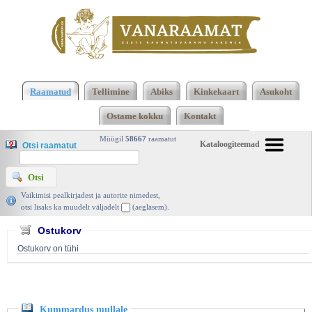
Klõpsa siia , et näha täielikku loendit!
Kummardus
mullale, Ilmamaa 2018 | vanaraamat. ee
Raamatud
Tellimine
Abiks
Kinkekaart
Asukoht
Ostame kokku
Kontakt
Müügil
58667
raamatut
Kataloogiteemad
Otsi raamatut
Vaikimisi pealkirjadest ja autorite nimedest,
otsi lisaks ka muudelt väljadelt
(aeglasem).
Ostukorv
Ostukorv on tühi
Kummardus mullale