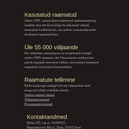
Kasutatud raamatud
Alates 1999. aastast järjest täienenud raamatukataloog
sisaldab täna üht Eesti kõige hoolikamalt valitud,
sisukaimat kollektsiooni, mis pakub raamatusõpradele
ehedaimat lugemisrõõmu.
Üle 55 000 väljaande
Kui tüüpilises raamatupoes on tavapäraselt müügil
umbes 3000 raamatut, siis Vanaraamatu
antikvariaat
pakub lugejaile suuremat valikut, sest müüme kasutatud
raamatuid erinevatest kümnenditest.
Raamatute tellimine
Kõiki kataloogis müügil olevaid väljaandeid saad
mugavalt tellida veebilehe kaudu.
Veebist ostmise juhend
Tellimistingimused
Privaatsustingimused
Kontaktandmed
Biblio OÜ, reg.nr. 10598332,
Raamatupood: Riia 5, Tartu, 51010 Eesti