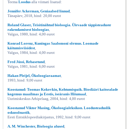
Teema
Loodus
alla viimati lisatud:
Jennifer Ackerman, Geniaalsed linnud
,
Tänapäev, 2018, hind: 20,00 eurot
Roland Glaser, Teisitinähtud bioloogia. Ülevaade täppisteaduste
rakendamisest bioloogias
,
Valgus, 1980, hind: 4,00 eurot
Konrad Lorenz, Kuningas Saalomoni sõrmus. Loomade
käitumisviisidest
,
Valgus, 1984, hind: 4,00 eurot
Fred Jüssi, Rebasetund
,
Valgus, 1981, hind: 6,00 eurot
Hakan Pleijel, Ökoloogiaraamat
,
1993, hind: 9,00 eurot
Koostanud: Toomas Kokovkin, Kohtumispaik. Biosfääri kaitsealade
kogemus maailmas ja Eestis, iseäranis Hiiumaal
,
Uurimiskeskus Arhipelaag, 2004, hind: 4,00 eurot
Koostanud Viktor Masing, Ökoloogialeksikon. Loodusteaduslik
oskussõnastik
,
Eesti Entsüklopeediakirjastus, 1992, hind: 9,00 eurot
A. M. Winchester, Bioloogia alused
,