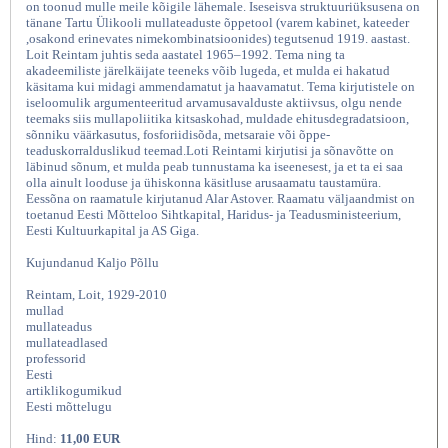
on toonud mulle meile kõigile lähemale. Iseseisva struktuuriüksusena on
tänane Tartu Ülikooli mullateaduste õppetool (varem kabinet, kateeder
,osakond erinevates nimekombinatsioonides) tegutsenud 1919. aastast.
Loit Reintam juhtis seda aastatel 1965–1992. Tema ning ta
akadeemiliste järelkäijate teeneks võib lugeda, et mulda ei hakatud
käsitama kui midagi ammendamatut ja haavamatut. Tema kirjutistele on
iseloomulik argumenteeritud arvamusavalduste aktiivsus, olgu nende
teemaks siis mullapoliitika kitsaskohad, muldade ehitusdegradatsioon,
sõnniku väärkasutus, fosforiidisõda, metsaraie või õppe-
teaduskorralduslikud teemad.Loti Reintami kirjutisi ja sõnavõtte on
läbinud sõnum, et mulda peab tunnustama ka iseenesest, ja et ta ei saa
olla ainult looduse ja ühiskonna käsitluse arusaamatu taustamüra.
Eessõna on raamatule kirjutanud Alar Astover. Raamatu väljaandmist on
Kummardus mullale, Ilmamaa 2018
toetanud Eesti Mõtteloo Sihtkapital, Haridus- ja Teadusministeerium,
Eesti Kultuurkapital ja AS Giga.
Kujundanud Kaljo Põllu
Reintam, Loit, 1929-2010
mullad
mullateadus
mullateadlased
professorid
Eesti
artiklikogumikud
Eesti mõttelugu
Hind:
11,00 EUR