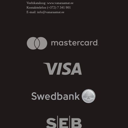
Veebikataloog:
www.vanaraamat.ee
Kontakttelefon (+372) 7 341 901
E-mail:
info@vanaraamat.ee