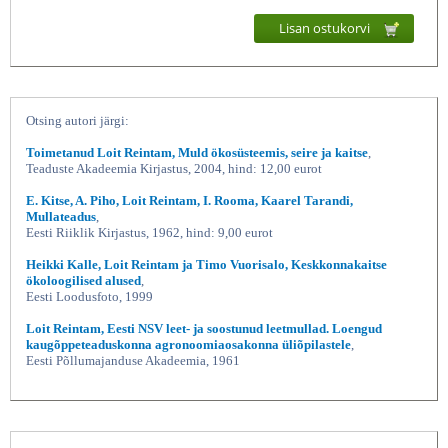
Lisan ostukorvi
Otsing autori järgi:
Toimetanud Loit Reintam, Muld ökosüsteemis, seire ja kaitse
,
Teaduste Akadeemia Kirjastus, 2004, hind: 12,00 eurot
E. Kitse, A. Piho, Loit Reintam, I. Rooma, Kaarel Tarandi,
Mullateadus
,
Eesti Riiklik Kirjastus, 1962, hind: 9,00 eurot
Heikki Kalle, Loit Reintam ja Timo Vuorisalo, Keskkonnakaitse
ökoloogilised alused
,
Eesti Loodusfoto, 1999
Loit Reintam, Eesti NSV leet- ja soostunud leetmullad. Loengud
kaugõppeteaduskonna agronoomiaosakonna üliõpilastele
,
Eesti Põllumajanduse Akadeemia, 1961