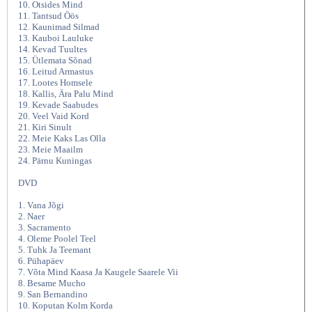
10. Otsides Mind
11. Tantsud Öös
12. Kaunimad Silmad
13. Kauboi Lauluke
14. Kevad Tuultes
15. Ütlemata Sõnad
16. Leitud Armastus
17. Lootes Homsele
18. Kallis, Ära Palu Mind
19. Kevade Saabudes
20. Veel Vaid Kord
21. Kiri Sinult
22. Meie Kaks Las Olla
23. Meie Maailm
24. Pärnu Kuningas
DVD
1. Vana Jõgi
2. Naer
3. Sacramento
4. Oleme Poolel Teel
5. Tuhk Ja Teemant
6. Pühapäev
7. Võta Mind Kaasa Ja Kaugele Saarele Vii
8. Besame Mucho
9. San Bernandino
10. Koputan Kolm Korda