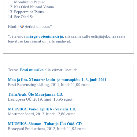
11. Möödunud Päevad
12. Kas Oled Näinud Vihma
13. Peppermint Twins
14. See Oled Sa
Hind: -
Hetkel on otsas*
*Jäta enda
märge ootenimekirja
, siis saame sulle eelisjärjekorras saata
teavituse kui raamat on jälle saadaval.
Teema
Eesti muusika
alla viimati lisatud:
Maa ja ilm. XI noorte laulu- ja tantsupidu. 1.-3. juuli 2011
,
Eesti Rahvusringhääling, 2011, hind: 11,00 eurot
Triin Arak, Üle Maarjamaa CD
,
Laulupesa OÜ, 2019, hind: 15,95 eurot
MUUSIKA. Vaiko Eplik 6 - Varielu. CD
,
Mortimer Snerd, 2012, hind: 12,80 eurot
MUUSIKA. Shanon - Tuhat ja Üks Ööd. CD
,
Boneyard Productions, 2012, hind: 11,95 eurot