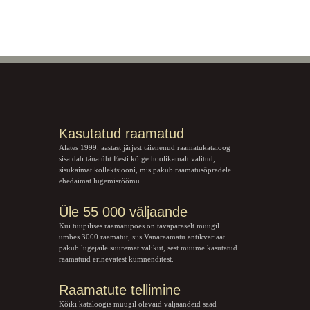
Kasutatud raamatud
Alates 1999. aastast järjest täienenud raamatukataloog
sisaldab täna üht Eesti kõige hoolikamalt valitud,
sisukaimat kollektsiooni, mis pakub raamatusõpradele
ehedaimat lugemisrõõmu.
Üle 55 000 väljaande
Kui tüüpilises raamatupoes on tavapäraselt müügil
umbes 3000 raamatut, siis Vanaraamatu
antikvariaat
pakub lugejaile suuremat valikut, sest müüme kasutatud
raamatuid erinevatest kümnenditest.
Raamatute tellimine
Kõiki kataloogis müügil olevaid väljaandeid saad