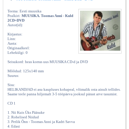
Teema: Eesti muusika
Pealkiri:
MUUSIKA. Toomas Anni - Kuld
2CD+DVD
Autor(id):
Kirjastus:
Linn:
Aasta:
Originaalkeel:
Lehekülgi: 0
Seisukord: heas korras uus MUUSIKA CD-d ja DVD
Mõõdud: 125x140 mm
Suurus:
Sisu:
HELIKANDJAD ei asu kaupluses kohapeal, võimalik osta ainult tellides.
Saame teele panna hiljemalt 3-5 tööpäeva jooksul pärast arve tasumist.
CD 1
1. Nii Kuis Üks Pääsuke
2. Rohelised Niidud
3. Petlik Õnn - Toomas Anni ja Kadri Savva
4. Edasi