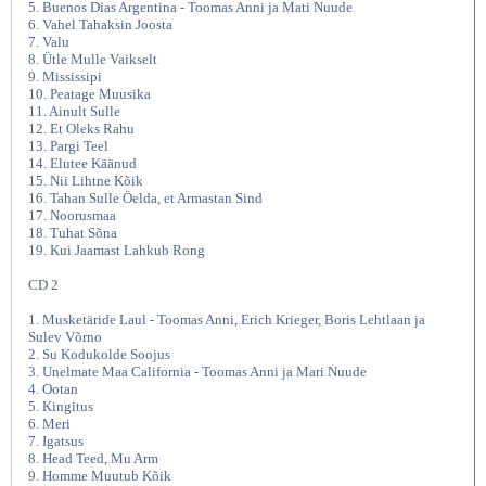
5. Buenos Dias Argentina - Toomas Anni ja Mati Nuude
6. Vahel Tahaksin Joosta
7. Valu
8. Ütle Mulle Vaikselt
9. Mississipi
10. Peatage Muusika
11. Ainult Sulle
12. Et Oleks Rahu
13. Pargi Teel
14. Elutee Käänud
15. Nii Lihtne Kõik
16. Tahan Sulle Öelda, et Armastan Sind
17. Noorusmaa
MUUSIKA Toomas Anni -
18. Tuhat Sõna
19. Kui Jaamast Lahkub Rong
CD 2
1. Musketäride Laul - Toomas Anni, Erich Krieger, Boris Lehtlaan ja
Sulev Võrno
2. Su Kodukolde Soojus
3. Unelmate Maa California - Toomas Anni ja Mari Nuude
4. Ootan
5. Kingitus
6. Meri
7. Igatsus
8. Head Teed, Mu Arm
9. Homme Muutub Kõik