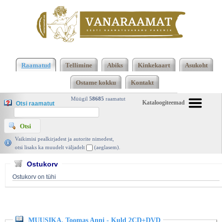
Klõpsa siia , et näha täielikku loendit!
MUUSIKA.
Toomas Anni - Kuld 2CD+DVD, | vanaraamat. ee
Raamatud
Tellimine
Abiks
Kinkekaart
Asukoht
Ostame kokku
Kontakt
Müügil
58685
raamatut
Kataloogiteemad
Otsi raamatut
Vaikimisi pealkirjadest ja autorite nimedest,
otsi lisaks ka muudelt väljadelt
(aeglasem).
Ostukorv
Ostukorv on tühi
MUUSIKA. Toomas Anni - Kuld 2CD+DVD