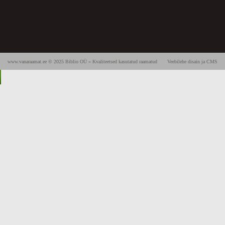
www.vanaraamat.ee © 2025 Biblio OÜ » Kvaliteetsed kasutatud raamatud
Veebilehe disain ja CMS