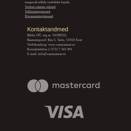
mugavalt tellida veebilehe kaudu.
Veebist ostmise juhend
Tellimistingimused
Privaatsustingimused
Kontaktandmed
Biblio OÜ, reg.nr. 10598332,
Raamatupood: Riia 5, Tartu, 51010 Eesti
Veebikataloog:
www.vanaraamat.ee
Kontakttelefon (+372) 7 341 901
E-mail:
info@vanaraamat.ee