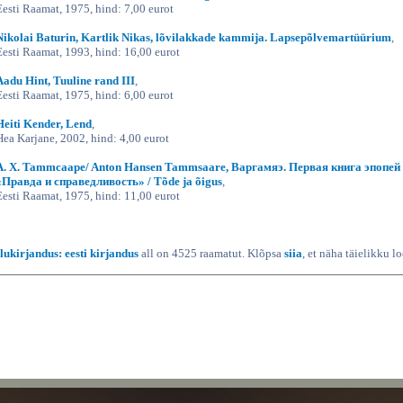
Eesti Raamat, 1975, hind: 7,00 eurot
Nikolai Baturin, Kartlik Nikas, lõvilakkade kammija. Lapsepõlvemartüürium
,
Eesti Raamat, 1993, hind: 16,00 eurot
Aadu Hint, Tuuline rand III
,
Eesti Raamat, 1975, hind: 6,00 eurot
Heiti Kender, Lend
,
Hea Karjane, 2002, hind: 4,00 eurot
А. Х. Tammcaape/ Anton Hansen Tammsaare, Варгамяэ. Первая книга эпопей
«Правда и справедливость» / Tõde ja õigus
,
Eesti Raamat, 1975, hind: 11,00 eurot
Ilukirjandus: eesti kirjandus
all on 4525 raamatut. Klõpsa
siia
, et näha täielikku l