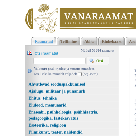
Klõpsa siia , et näha täielikku loendit!
On läinud. Lugusid ja
Raamatud
Tellimine
Abiks
Kinkekaart
Asu
kunstmuinasjutte, Maimu Berg, Eesti Raamat 1991 | vanaraam
ee
Müügil
58684
raamatut
Otsi raamatut
Vaikimisi pealkirjadest ja autorite nimedest,
otsi lisaks ka muudelt väljadelt
(aeglasem).
Ahvatlevad sooduspakkumised
Ajalugu, militaar ja punanurk
Ehitus, tehnika
Elulood, memuaarid
Eneseabi, psühholoogia, psühhiaatria,
pedagoogika, lastekasvatus
Esoteerika, religioon
Filmikunst, teater, näidendid