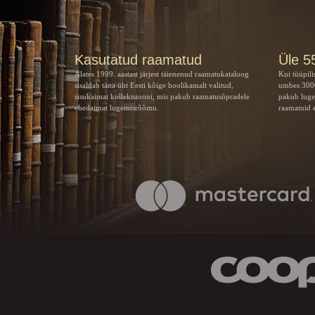
Kasutatud raamatud
Üle 5
Alates 1999. aastast järjest täienenud raamatukataloog
Kui tüüpili
sisaldab täna üht Eesti kõige hoolikamalt valitud,
umbes 3000
sisukaimat kollektsiooni, mis pakub raamatusõpradele
pakub luge
ehedaimat lugemisrõõmu.
raamatuid e