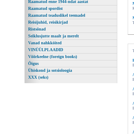
Raamatud enne 1944-ndat aastat
Raamatud spordist
Raamatud teaduslikel teemadel
Reisijuhid, reisikirjad
Ristsõnad
Seiklusjutte maalt ja merelt
Vanad nahkköited
VINÜÜLPLAADID
Võõrkeelne (foreign books)
Õigus
Ühiskond ja sotsioloogia
XXX (seks)