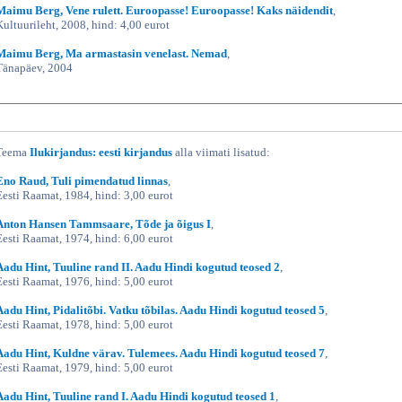
Maimu Berg, Vene rulett. Euroopasse! Euroopasse! Kaks näidendit
,
Kultuurileht, 2008, hind: 4,00 eurot
Maimu Berg, Ma armastasin venelast. Nemad
,
Tänapäev, 2004
Teema
Ilukirjandus: eesti kirjandus
alla viimati lisatud:
Eno Raud, Tuli pimendatud linnas
,
Eesti Raamat, 1984, hind: 3,00 eurot
Anton Hansen Tammsaare, Tõde ja õigus I
,
Eesti Raamat, 1974, hind: 6,00 eurot
Aadu Hint, Tuuline rand II. Aadu Hindi kogutud teosed 2
,
Eesti Raamat, 1976, hind: 5,00 eurot
Aadu Hint, Pidalitõbi. Vatku tõbilas. Aadu Hindi kogutud teosed 5
,
Eesti Raamat, 1978, hind: 5,00 eurot
Aadu Hint, Kuldne värav. Tulemees. Aadu Hindi kogutud teosed 7
,
Eesti Raamat, 1979, hind: 5,00 eurot
Aadu Hint, Tuuline rand I. Aadu Hindi kogutud teosed 1
,