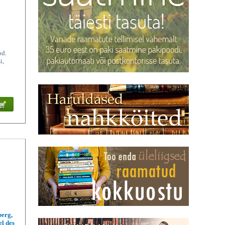
od.
i,
berg,
el des