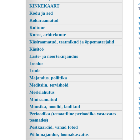
KINKEKAART
Kodu ja aed
Kokaraamatud
Kultuur
Kunst, arhitektuur
Käsiraamatud, teatmikud ja õppematerjalid
Käsitöö
Laste- ja noortekirjandus
Loodus
On läinud Lugusid ja
Luule
Majandus, poliitika
Meditsiin, tervishoid
Meelelahutus
Miniraamatud
Muusika, noodid, laulikud
Perioodika (temaatiline perioodika vastavates
teemades)
Postkaardid, vanad fotod
Põllumajandus, loomakasvatus