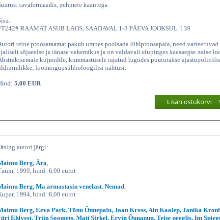
Suurus: tavaformaadis, pehmete kaantega
Sisu:
#T242# RAAMAT ASUB LAOS, SAADAVAL 1-3 PÄEVA JOOKSUL. 139
Autori teine proosaraamat pakub umbes poolsada lühiproosapala, need varieeruvad
ajaliselt sõjaeelse ja tänase vahemikus ja on valdavalt elupinges kaasaegse naise lo
Abstraktsemale kujundile, kummastusele rajatud lugudes puututakse ajastupoliitilis
üldinimlikke, loomingupsühholoogilisi nähtusi.
Hind:
5,00 EUR
Lisan ostukorvi
Otsing autori järgi:
Maimu Berg, Ära
,
Tuum, 1999, hind: 6,00 eurot
Maimu Berg, Ma armastasin venelast. Nemad
,
Kupar, 1994, hind: 6,00 eurot
Maimu Berg, Eeva Park, Tõnu Õnnepalu, Jaan Kross, Ain Kaalep, Janika Kron
Jüri Ehlvest, Triin Soomets, Mati Sirkel, Ervin Õunapuu, Teise peeglis. Im Spieg