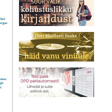
Jüri
argus
omas
git
u,