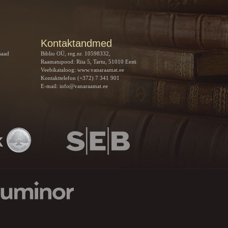
Kontaktandmed
saad
Biblio OÜ, reg.nr. 10598332,
Raamatupood: Riia 5, Tartu, 51010 Eesti
Veebikataloog:
www.vanaraamat.ee
Kontakttelefon (+372) 7 341 901
E-mail:
info@vanaraamat.ee