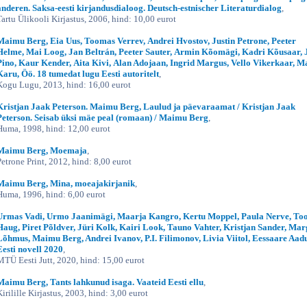
anderen. Saksa-eesti kirjandusdialoog. Deutsch-estnischer Literaturdialog
,
Tartu Ülikooli Kirjastus, 2006, hind: 10,00 eurot
Maimu Berg, Eia Uus, Toomas Verrev, Andrei Hvostov, Justin Petrone, Peeter
Helme, Mai Loog, Jan Beltrán, Peeter Sauter, Armin Kõomägi, Kadri Kõusaar, 
Pino, Kaur Kender, Aita Kivi, Alan Adojaan, Ingrid Margus, Vello Vikerkaar, M
Karu, Öö. 18 tumedat lugu Eesti autoritelt
,
Kogu Lugu, 2013, hind: 16,00 eurot
Kristjan Jaak Peterson. Maimu Berg, Laulud ja päevaraamat / Kristjan Jaak
Peterson. Seisab üksi mäe peal (romaan) / Maimu Berg
,
Huma, 1998, hind: 12,00 eurot
Maimu Berg, Moemaja
,
Petrone Print, 2012, hind: 8,00 eurot
Maimu Berg, Mina, moeajakirjanik
,
Huma, 1996, hind: 6,00 eurot
Urmas Vadi, Urmo Jaanimägi, Maarja Kangro, Kertu Moppel, Paula Nerve, To
Haug, Piret Põldver, Jüri Kolk, Kairi Look, Tauno Vahter, Kristjan Sander, Mar
Lõhmus, Maimu Berg, Andrei Ivanov, P.I. Filimonov, Livia Viitol, Eessaare Aad
Eesti novell 2020
,
MTÜ Eesti Jutt, 2020, hind: 15,00 eurot
Maimu Berg, Tants lahkunud isaga. Vaateid Eesti ellu
,
Kirilille Kirjastus, 2003, hind: 3,00 eurot