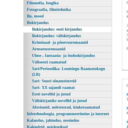
Filosoofia, loogika
Fotograafia, filmitehnika
Ilu, mood
Ilukirjandus
Ilukirjandus: eesti kirjandus
Ilukirjandus: väliskirjandus
Kriminaal- ja põnevusromaanid
Armastusromaanid
Ulme-, fantaasia- ja õuduskirjandus
Väliseesti raamatud
Sari/Perioodika: Loomingu Raamatukogu
(LR)
Sari: Suuri sõnameistreid
Sari: XX sajandi raamat
Eesti novellid ja jutud
Väliskirjanike novellid ja jutud
Aforismid, mõtteterad, kinkeraamatud
Infotehnoloogia, programmeerimine ja internet
Kalandus, jahindus, mesindus
Kalendrid, märkmikud