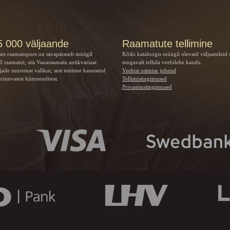
5 000 väljaande
Raamatute tellimine
ses raamatupoes on tavapäraselt müügil
Kõiki kataloogis müügil olevaid väljaandeid 
 raamatut, siis Vanaraamatu
antikvariaat
mugavalt tellida veebilehe kaudu.
jaile suuremat valikut, sest müüme kasutatud
Veebist ostmise juhend
rinevatest kümnenditest.
Tellimistingimused
Privaatsustingimused