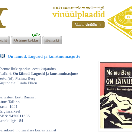
UUS
koht
Ostame kokku
Kontakt
at.
On läinud. Lugusid ja kunstmuinasjutte
Teema: Ilukirjandus: eesti kirjandus
Pealkiri:
On läinud. Lugusid ja kunstmuinasjutte
Autor(id): Maimu Berg
Kujundaja: Linda Elken
Kirjastus: Eesti Raamat
Linn: Tallinn
Aasta: 1991
Originaalkeel:
ISBN: 5450011636
Lehekülgi: 184
Seisukord: normaalses korras raamat