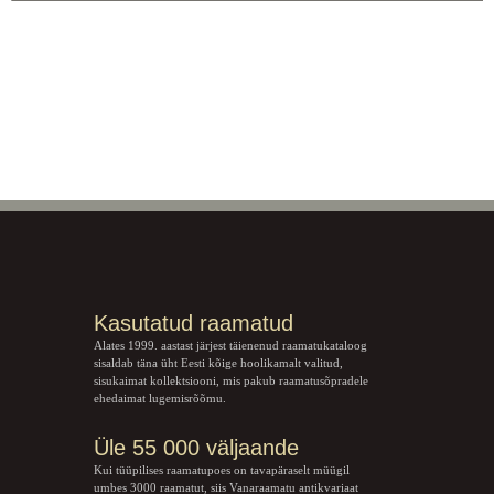
Kasutatud raamatud
Alates 1999. aastast järjest täienenud raamatukataloog
sisaldab täna üht Eesti kõige hoolikamalt valitud,
sisukaimat kollektsiooni, mis pakub raamatusõpradele
ehedaimat lugemisrõõmu.
Üle 55 000 väljaande
Kui tüüpilises raamatupoes on tavapäraselt müügil
umbes 3000 raamatut, siis Vanaraamatu
antikvariaat