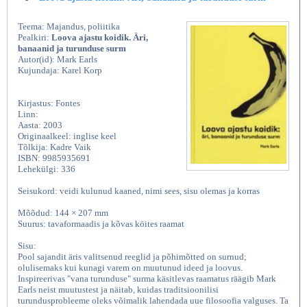
Teema: Majandus, poliitika
Pealkiri:
Loova ajastu koidik. Äri,
banaanid ja turunduse surm
Autor(id): Mark Earls
Kujundaja: Karel Korp
Kirjastus: Fontes
Linn:
Aasta: 2003
Originaalkeel: inglise keel
Tõlkija: Kadre Vaik
ISBN: 9985935691
Lehekülgi: 336
Seisukord: veidi kulunud kaaned, nimi sees, sisu olemas ja korras
Mõõdud: 144 × 207 mm
Suurus: tavaformaadis ja kõvas köites raamat
Sisu:
Pool sajandit äris valitsenud reeglid ja põhimõtted on surnud;
olulisemaks kui kunagi varem on muutunud ideed ja loovus.
Inspireerivas "vana turunduse" surma käsitlevas raamatus räägib Mark
Earls neist muutustest ja näitab, kuidas traditsioonilisi
turundusprobleeme oleks võimalik lahendada uue filosoofia valguses. Ta