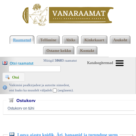
Klõpsa siia , et näha täielikku loendit!
Loova ajastu
koidik. Äri, banaanid ja turunduse surm, Mark
Raamatud
Tellimine
Abiks
Kinkekaart
Asukoht
Earls, Fontes 2003 | vanaraamat. ee
Ostame kokku
Kontakt
Müügil
58683
raamatut
Kataloogiteemad
Otsi raamatut
Vaikimisi pealkirjadest ja autorite nimedest,
otsi lisaks ka muudelt väljadelt
(aeglasem).
Ostukorv
Ostukorv on tühi
Loova ajastu koidik. Äri, banaanid ja turunduse surm