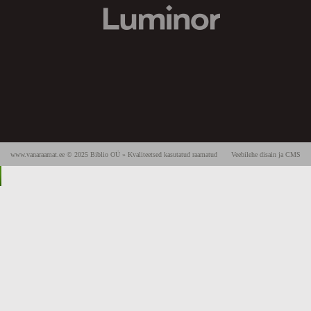
www.vanaraamat.ee © 2025 Biblio OÜ » Kvaliteetsed kasutatud raamatud
Veebilehe disain ja CMS