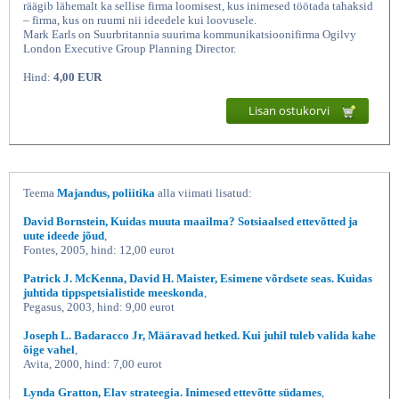
räägib lähemalt ka sellise firma loomisest, kus inimesed töötada tahaksid
– firma, kus on ruumi nii ideedele kui loovusele.
Mark Earls on Suurbritannia suurima kommunikatsioonifirma Ogilvy
London Executive Group Planning Director.
Hind:
4,00 EUR
Lisan ostukorvi
Loova ajastu koidik Äri,
Teema
Majandus, poliitika
alla viimati lisatud:
David Bornstein, Kuidas muuta maailma? Sotsiaalsed ettevõtted ja
uute ideede jõud
,
Fontes, 2005, hind: 12,00 eurot
Patrick J. McKenna, David H. Maister, Esimene võrdsete seas. Kuidas
juhtida tippspetsialistide meeskonda
,
Pegasus, 2003, hind: 9,00 eurot
Joseph L. Badaracco Jr, Määravad hetked. Kui juhil tuleb valida kahe
õige vahel
,
Avita, 2000, hind: 7,00 eurot
Lynda Gratton, Elav strateegia. Inimesed ettevõtte südames
,