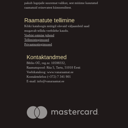
pakub lugejaile suuremat valikut, sest müüme kasutatud
raamatuid erinevatest kümnenditest.
Raamatute tellimine
Kõiki kataloogis müügil olevaid väljaandeid saad
mugavalt tellida veebilehe kaudu.
Veebist ostmise juhend
Tellimistingimused
Privaatsustingimused
Kontaktandmed
Biblio OÜ, reg.nr. 10598332,
Raamatupood: Riia 5, Tartu, 51010 Eesti
Veebikataloog:
www.vanaraamat.ee
Kontakttelefon (+372) 7 341 901
E-mail:
info@vanaraamat.ee