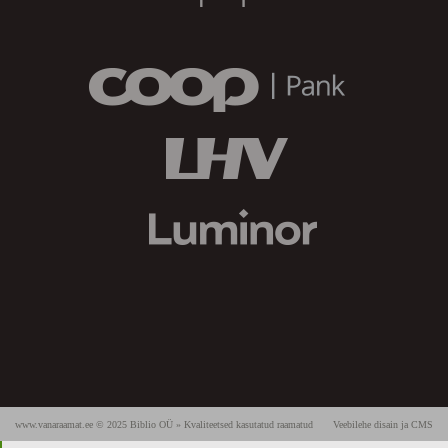
www.vanaraamat.ee © 2025 Biblio OÜ » Kvaliteetsed kasutatud raamatud
Veebilehe disain ja CMS