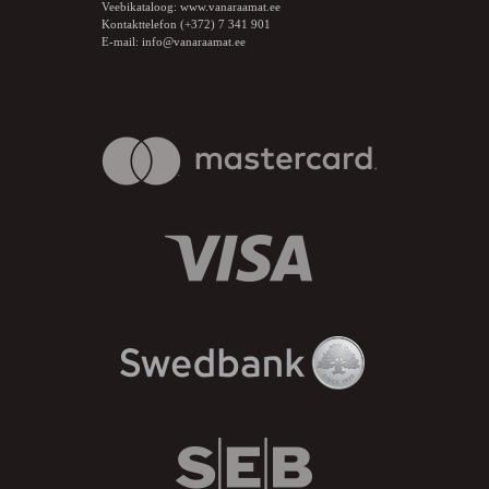
Veebikataloog:
www.vanaraamat.ee
Kontakttelefon (+372) 7 341 901
E-mail:
info@vanaraamat.ee