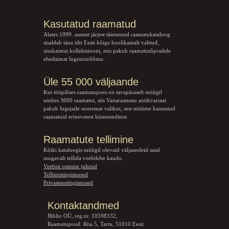
Kasutatud raamatud
Alates 1999. aastast järjest täienenud raamatukataloog
sisaldab täna üht Eesti kõige hoolikamalt valitud,
sisukaimat kollektsiooni, mis pakub raamatusõpradele
ehedaimat lugemisrõõmu.
Üle 55 000 väljaande
Kui tüüpilises raamatupoes on tavapäraselt müügil
umbes 3000 raamatut, siis Vanaraamatu
antikvariaat
pakub lugejaile suuremat valikut, sest müüme kasutatud
raamatuid erinevatest kümnenditest.
Raamatute tellimine
Kõiki kataloogis müügil olevaid väljaandeid saad
mugavalt tellida veebilehe kaudu.
Veebist ostmise juhend
Tellimistingimused
Privaatsustingimused
Kontaktandmed
Biblio OÜ, reg.nr. 10598332,
Raamatupood: Riia 5, Tartu, 51010 Eesti