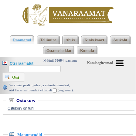
Klõpsa siia , et näha täielikku loendit!
Monumendid,
Kunst 1977 | vanaraamat. ee
Raamatud
Tellimine
Abiks
Kinkekaart
Asukoht
Ostame kokku
Kontakt
Müügil
58684
raamatut
Kataloogiteemad
Otsi raamatut
Vaikimisi pealkirjadest ja autorite nimedest,
otsi lisaks ka muudelt väljadelt
(aeglasem).
Ostukorv
Ostukorv on tühi
Monumendid