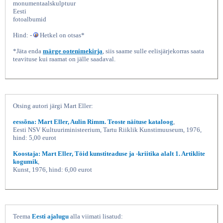
monumentaalskulptuur
Eesti
fotoalbumid
Hind: -
Hetkel on otsas*
*Jäta enda
märge ootenimekirja
, siis saame sulle eelisjärjekorras saata
teavituse kui raamat on jälle saadaval.
Monumendid, Kunst 1977 |
Otsing autori järgi Mart Eller:
eessõna: Mart Eller, Aulin Rimm. Teoste näituse kataloog
,
Eesti NSV Kultuuriministeerium, Tartu Riiklik Kunstimuuseum, 1976,
hind: 5,00 eurot
Koostaja: Mart Eller, Töid kunstiteaduse ja -kriitika alalt 1. Artiklite
kogumik
,
Kunst, 1976, hind: 6,00 eurot
Teema
Eesti ajalugu
alla viimati lisatud: