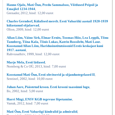
Hanno Ojalo, Mati Õun, Peedu Sammalsoo, Võitlused Peipsil ja
Emajõel 1234-1944
,
Grenader, 2012, hind: 12,00 eurot
Charles Gerndorf, Külalised merelt. Eesti Vabariiki aastail 1920-1939
külastanud sõjalaevad
,
Olion, 2009, hind: 12,00 eurot
Allan Liim, Väino Sirk, Elmar Ernits, Toomas Hiio, Lea Leppik, Tõnu
Tannberg, Tiina Kala, Tõnis Lukas, Katrin Roosileht, Mati Laur.
Koostanud Allan Liim, Haridusinstitutsioonid Eestis keskajast kuni
1917. aastani
,
Rahvusarhiiv, 1999, hind: 12,00 eurot
Marjo Mela, Eesti lätlased
,
Nornberg & Co OÜ, 2013, hind: 7,00 eurot
Koostanud Mati Õun, Eesti ohvitserid ja sõjandustegelased II
,
Sentinel, 2002, hind: 10,00 eurot
Juhan Aare, Päästetud kroon. Eesti krooni taassünni lugu
,
Ilo, 2002, hind: 5,00 eurot
Harri Mägi, ENSV KGB tegevuse lõpetamine
,
Varrak, 2012, hind: 7,00 eurot
Mati Õun, Eesti Vabariigi kindralid ja admiralid
,