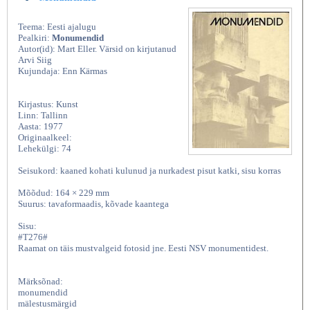
Teema: Eesti ajalugu
Pealkiri:
Monumendid
Autor(id): Mart Eller. Värsid on kirjutanud
Arvi Siig
Kujundaja: Enn Kärmas
Kirjastus: Kunst
Linn: Tallinn
Aasta: 1977
Originaalkeel:
Lehekülgi: 74
Seisukord: kaaned kohati kulunud ja nurkadest pisut katki, sisu korras
Mõõdud: 164 × 229 mm
Suurus: tavaformaadis, kõvade kaantega
Sisu:
#T276#
Raamat on täis mustvalgeid fotosid jne. Eesti NSV monumentidest.
Märksõnad:
monumendid
mälestusmärgid