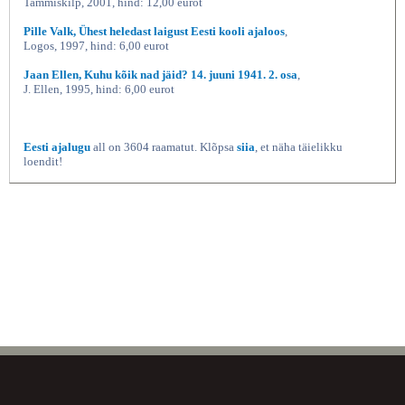
Tammiskilp, 2001, hind: 12,00 eurot
Pille Valk, Ühest heledast laigust Eesti kooli ajaloos
,
Logos, 1997, hind: 6,00 eurot
Jaan Ellen, Kuhu kõik nad jäid? 14. juuni 1941. 2. osa
,
J. Ellen, 1995, hind: 6,00 eurot
Eesti ajalugu
all on 3604 raamatut. Klõpsa
siia
, et näha täielikku
loendit!